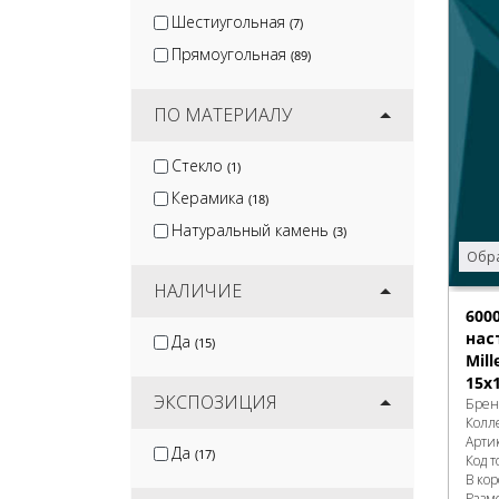
Шестиугольная
(7)
Прямоугольная
(89)
ПО МАТЕРИАЛУ
Стекло
(1)
Керамика
(18)
Натуральный камень
(3)
Обра
НАЛИЧИЕ
600
нас
Да
(15)
Mill
15x
ЭКСПОЗИЦИЯ
Брен
Колл
Арти
Да
(17)
Код т
В ко
Разм