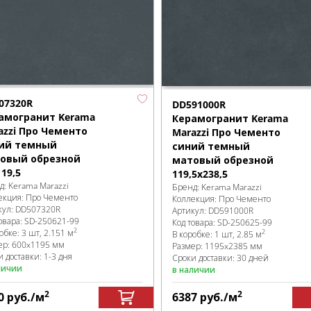
07320R
DD591000R
амогранит Kerama
Керамогранит Kerama
azzi Про Чементо
Marazzi Про Чементо
ий темный
синий темный
овый обрезной
матовый обрезной
19,5
119,5x238,5
д:
Kerama Marazzi
Бренд:
Kerama Marazzi
екция:
Про Чементо
Коллекция:
Про Чементо
кул:
DD507320R
Артикул:
DD591000R
овара:
SD-250621
-99
Код товара:
SD-250625
-99
2
робке
:
3 шт, 2.151 м
2
В коробке
:
1 шт, 2.85 м
ер:
600x1195 мм
Размер:
1195x2385 мм
 доставки: 1-3 дня
Сроки доставки: 30 дней
личии
в наличии
2
2
0
руб.
/м
6387
руб.
/м