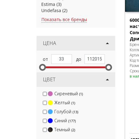
Estima
(3)
Undefasa
(2)
Показать все бренды
600
нас
Conc
Дри
ЦЕНА
Брен
Колл
Арти
Код т
Разм
Срок
в на
ЦВЕТ
Сиреневый
(1)
Желтый
(1)
Голубой
(13)
Синий
(177)
Темный
(2)