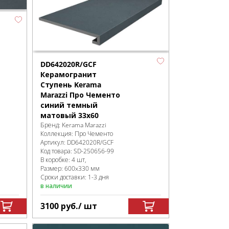
DD642020R/GCF
Керамогранит
Ступень Kerama
Marazzi Про Чементо
синий темный
матовый 33x60
Бренд:
Kerama Marazzi
Коллекция:
Про Чементо
Артикул:
DD642020R/GCF
Код товара:
SD-250656
-99
В коробке
:
4 шт,
Размер:
600x330 мм
Сроки доставки: 1-3 дня
в наличии
3100
руб.
/ шт