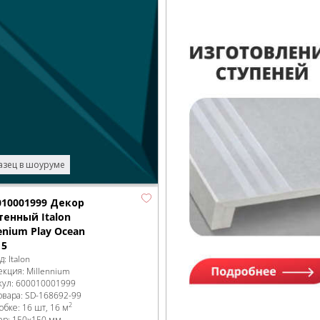
зец в шоуруме
010001999 Декор
тенный Italon
enium Play Ocean
15
д:
Italon
екция:
Millennium
кул:
600010001999
овара:
SD-168692
-99
2
робке
:
16 шт, 16 м
ер:
150x150 мм