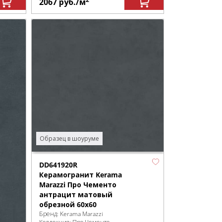
2067
руб.
/м
Образец в шоуруме
DD641920R
Керамогранит Kerama
Marazzi Про Чементо
антрацит матовый
обрезной 60x60
Бренд:
Kerama Marazzi