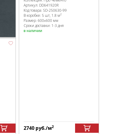
Коллекция:
Про Чементо
Артикул:
DD641920R
Код товара:
SD-250630
-99
2
В коробке
:
5 шт, 1.8 м
Размер:
600x600 мм
Сроки доставки: 1-3 дня
в наличии
2
2740
руб.
/м