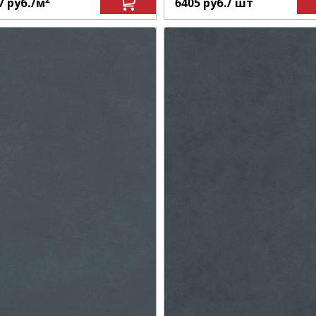
7
руб.
/м
6405
руб.
/ шт