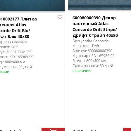
600080000390 Декор
010002177 Плитка
настенный Atlas
тенная Atlas
Concorde Drift Stripe/
orde Drift Blu/
Дрифт Страйп 40x80
фт Блю 40x80
Бренд:
Atlas Concorde
д:
Atlas Concorde
Коллекция:
Drift
екция:
Drift
Артикул:
600080000390
кул:
600010002177
Код товара:
SD-165985
-99
овара:
SD-165969
-99
Размер:
800x400 мм
ер:
800x400 мм
Сроки доставки: 30 дней
и доставки: 30 дней
в наличии
личии
2