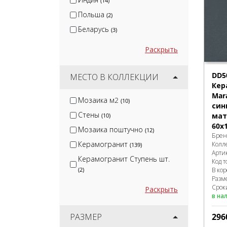
(14)
Польша
(2)
Беларусь
(3)
Раскрыть
DD5
МЕСТО В КОЛЛЕКЦИИ
Кер
Mar
Мозаика м2
(10)
син
Стены
мат
(10)
60x1
Мозаика поштучно
(12)
Брен
Керамогранит
Колл
(139)
Арти
Керамогранит Ступень шт.
Код т
В ко
(2)
Разм
Сроки
Раскрыть
в на
296
РАЗМЕР