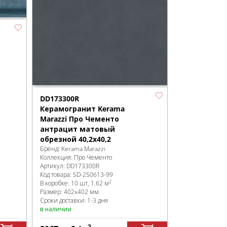
DD173300R
Керамогранит Kerama
Marazzi Про Чементо
антрацит матовый
обрезной 40,2x40,2
Бренд:
Kerama Marazzi
Коллекция:
Про Чементо
Артикул:
DD173300R
Код товара:
SD-250613
-99
2
В коробке
:
10 шт, 1.62 м
Размер:
402x402 мм
Сроки доставки: 1-3 дня
в наличии
2