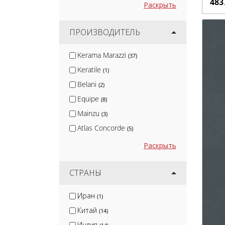
483
Раскрыть
ПРОИЗВОДИТЕЛЬ
Kerama Marazzi
(37)
Keratile
(1)
Belani
(2)
Equipe
(8)
Mainzu
(3)
Atlas Concorde
(5)
Italon
(5)
Раскрыть
Estima
(3)
Pamesa
СТРАНЫ
(4)
Undefasa
(2)
Иран
(1)
Peronda
(1)
Китай
(14)
Bien Seramik
(1)
Индия