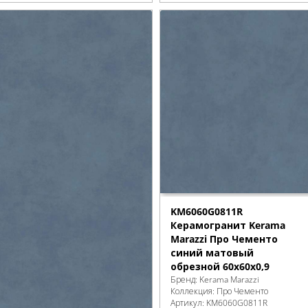
KM6060G0811R
Керамогранит Kerama
Marazzi Про Чементо
синий матовый
обрезной 60х60x0,9
Бренд:
Kerama Marazzi
Коллекция:
Про Чементо
Артикул:
KM6060G0811R