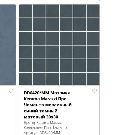
DD6420/MM Мозаика
Kerama Marazzi Про
Чементо мозаичный
синий темный
матовый 30x30
Бренд:
Kerama Marazzi
Коллекция:
Про Чементо
Артикул:
DD6420/MM