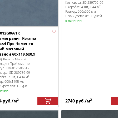
Код товара:
SD-289792
-99
2
В коробке
:
4 шт, 1.44 м
Размер:
600x600 мм
Сроки доставки: 30 дней
в наличии
012G0661R
амогранит Kerama
azzi Про Чементо
ий матовый
езной 60х119,5x0,9
д:
Kerama Marazzi
екция:
Про Чементо
кул:
KM6012G0661R
овара:
SD-289786
-99
2
робке
:
2 шт, 1.434 м
ер:
600x1195 мм
 доставки: 1-3 дня
личии
2
2
4
руб.
/м
2740
руб.
/м