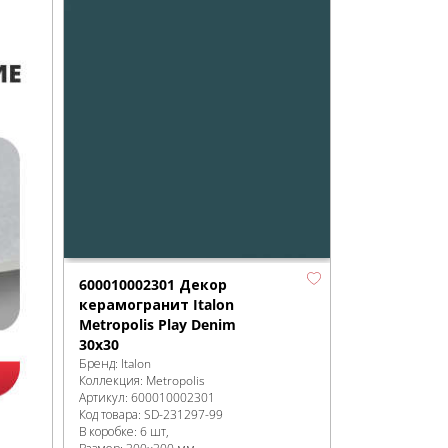
600010002301 Декор
керамогранит Italon
Metropolis Play Denim
30x30
Бренд:
Italon
Коллекция:
Metropolis
Артикул:
600010002301
Код товара:
SD-231297
-99
В коробке
:
6 шт,