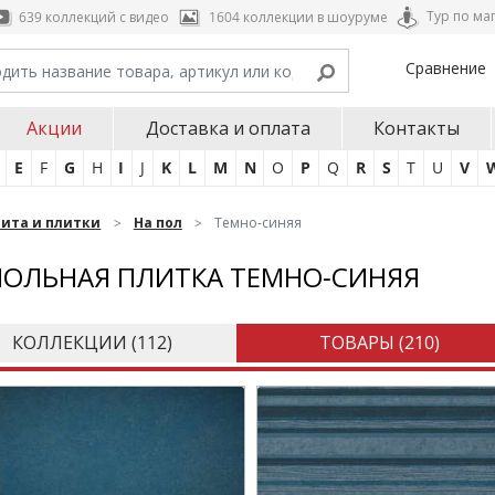
Тур по ма
639 коллекций с видео
1604 коллекции в шоуруме
Сравнение
Акции
Доставка и оплата
Контакты
E
F
G
H
I
J
K
L
M
N
O
P
Q
R
S
T
U
V
нита и плитки
На пол
Темно-синяя
ОЛЬНАЯ ПЛИТКА ТЕМНО-СИНЯЯ
КОЛЛЕКЦИИ (
112
)
ТОВАРЫ (
210
)