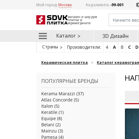
Мой город:
Москва
Код клиента:
-99-001
магазин и шоу-рум
плитки и
керамогранита
Каталог
3D Дизайн
Страны
Производители:
4
A
B
C
D
Керамическая плитка
Каталог керамогра
НАП
ПОПУЛЯРНЫЕ БРЕНДЫ
Kerama Marazzi
(37)
Atlas Concorde
(5)
Italon
(5)
Keratile
(1)
Equipe
(8)
Belani
(2)
Mainzu
(3)
Pamesa
(4)