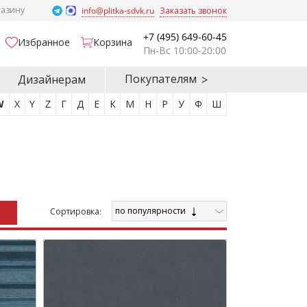
газину
info@plitka-sdvk.ru
Заказать звонок
+7 (495) 649-60-45
Избранное
Корзина
Пн-Вс 10:00-20:00
Покупателям
Дизайнерам
W
X
Y
Z
Г
Д
Е
К
М
Н
Р
У
Ф
Ш
по популярности
Cортировка: