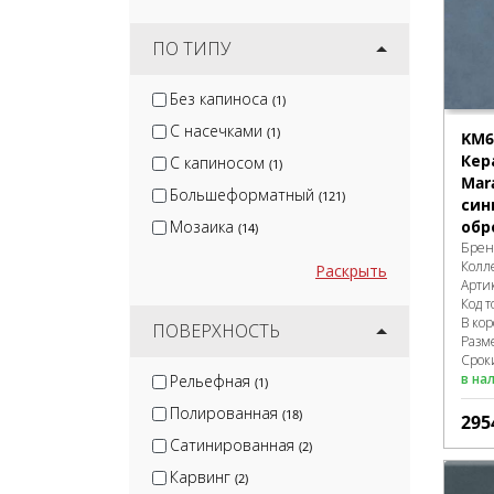
ПО ТИПУ
Без капиноса
(1)
С насечками
(1)
KM6
Кер
С капиносом
(1)
Mar
Большеформатный
(121)
син
Мозаика
обр
(14)
Брен
Колл
Раскрыть
Арти
Код т
В ко
ПОВЕРХНОСТЬ
Разм
Сроки
в на
Рельефная
(1)
Полированная
(18)
295
Сатинированная
(2)
Карвинг
(2)