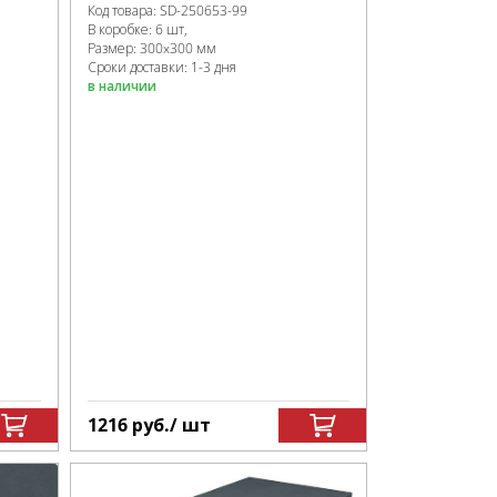
Код товара:
SD-250653
-99
В коробке
:
6 шт,
Размер:
300x300 мм
Сроки доставки: 1-3 дня
в наличии
1216
руб.
/ шт