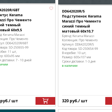
42020R/6BT
DD642020R/5
нтус Kerama
Подступенок Kerama
azzi Про Чементо
Marazzi Про Чементо
ий темный
синий темный
овый 60x9,5
матовый 60x10,7
д:
Kerama Marazzi
Бренд:
Kerama Marazzi
екция:
Про Чементо
Коллекция:
Про Чементо
кул:
DD642020R/6BT
Артикул:
DD642020R/5
овара:
SD-250655
-99
Код товара:
SD-250654
-99
робке
:
11 шт,
В коробке
:
10 шт,
ер:
600x95 мм
Размер:
600x107 мм
 доставки: 7 - 10 дней
Сроки доставки: 1-3 дня
личии
в наличии
2
руб.
/ шт
320
руб.
/ шт