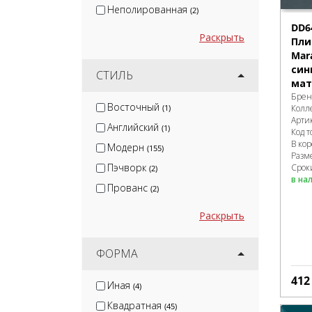
Неполированная
(2)
DD6
Раскрыть
Пли
Mar
син
СТИЛЬ
мат
Брен
Восточный
Колл
(1)
Арти
Английский
(1)
Код т
В ко
Модерн
(155)
Разм
Пэчворк
Сроки
(2)
в на
Прованс
(2)
Раскрыть
ФОРМА
41
Иная
(4)
Квадратная
(45)