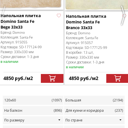
Напольная плитка
Напольная плитка
Previous
Nex
Domino Santa Fe
Domino Santa Fe
Bege 33x33
Branco 33x33
Бренд:
Domino
Бренд:
Domino
Коллекция:
Santa Fe
Коллекция:
Santa Fe
Артикул:
915055
Артикул:
915057
Код товара:
SD-177124
-99
Код товара:
SD-177125
-99
Размер:
330x330 мм
В коробке
:
13 шт,
Сроки доставки: 1-3 дня
Размер:
330x330 мм
в наличии
Сроки доставки: 1-3 дня
в наличии
4850
руб.
/м
2
4850
руб.
/м
2
120x60
(1097)
Большая
(2194)
На балкон
(896)
Для кухни и коридора
(237)
По размеру
По стране