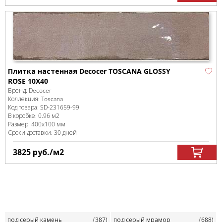
Плитка настенная Decocer TOSCANA GLOSSY
ROSE 10X40
Бренд:
Decocer
Коллекция:
Toscana
Код товара:
SD-231659
-99
В коробке
:
0.96 м
2
Размер:
400x100 мм
Сроки доставки: 30 дней
3825
руб.
/м
2
под серый камень
(387)
под серый мрамор
(688)