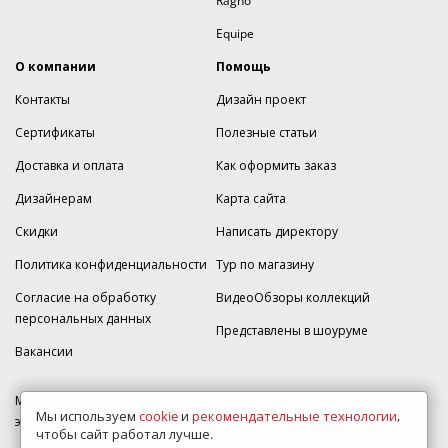
Ragno
Equipe
О компании
Помощь
Контакты
Дизайн проект
Сертификаты
Полезные статьи
Доставка и оплата
Как оформить заказ
Дизайнерам
Карта сайта
Скидки
Написать директору
Политика конфиденциальности
Тур по магазину
Согласие на обработку
ВидеоОбзоры коллекций
персональных данных
Представлены в шоуруме
Вакансии
МКАД 2км внешняя сторона, д. 2, ТРЦ "Шоколад" (РИО) Реутов, -1
Мы используем
cookie
и
рекомендательные технологии
,
этаж, магазин Плитка-SDVK.
чтобы сайт работал лучше.