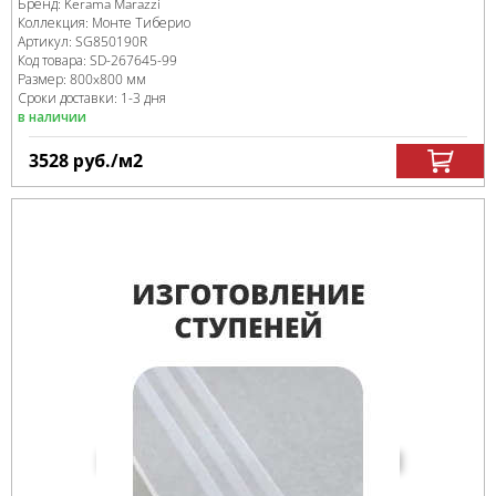
Бренд:
Kerama Marazzi
Коллекция:
Монте Тиберио
Артикул:
SG850190R
Код товара:
SD-267645
-99
Размер:
800x800 мм
Сроки доставки: 1-3 дня
в наличии
3528
руб.
/м
2