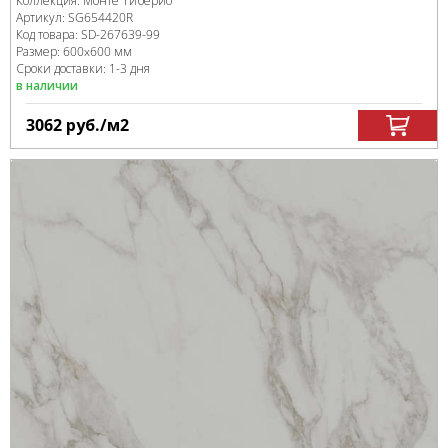
Коллекция:
Монте Тиберио
Артикул:
SG654420R
Код товара:
SD-267639
-99
Размер:
600x600 мм
Сроки доставки: 1-3 дня
в наличии
3062
руб.
/м
2