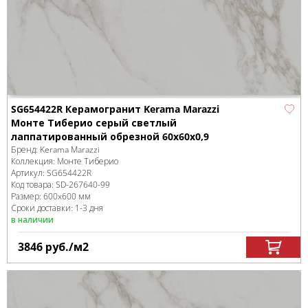
SG654422R Керамогранит Kerama Marazzi
Монте Тиберио серый светлый
лаппатированный обрезной 60x60x0,9
Бренд:
Kerama Marazzi
Коллекция:
Монте Тиберио
Артикул:
SG654422R
Код товара:
SD-267640
-99
Размер:
600x600 мм
Сроки доставки: 1-3 дня
в наличии
3846
руб.
/м
2