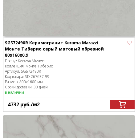
SG572490R Керамогранит Kerama Marazzi
Монте Тиберио серый матовый обрезной
80x160x0,9
Бренд:
Kerama Marazzi
Коллекция:
Монте Тиберио
Артикул:
SG572490R
Код товара:
SD-267637
-99
Размер:
800x1600 мм
Сроки доставки: 30 дней
в наличии
4732
руб.
/м
2