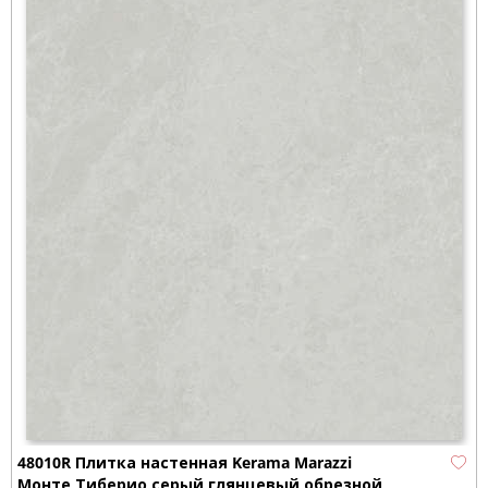
48010R Плитка настенная Kerama Marazzi
Монте Тиберио серый глянцевый обрезной