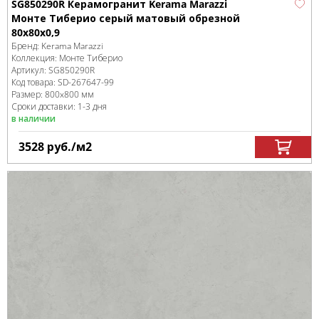
SG850290R Керамогранит Kerama Marazzi
Монте Тиберио серый матовый обрезной
80x80x0,9
Бренд:
Kerama Marazzi
Коллекция:
Монте Тиберио
Артикул:
SG850290R
Код товара:
SD-267647
-99
Размер:
800x800 мм
Сроки доставки: 1-3 дня
в наличии
3528
руб.
/м
2