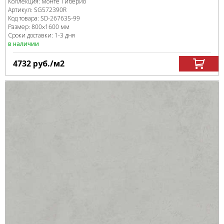
Коллекция:
Монте Тиберио
Артикул:
SG572390R
Код товара:
SD-267635
-99
Размер:
800x1600 мм
Сроки доставки: 1-3 дня
в наличии
4732
руб.
/м
2