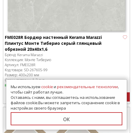
FME028R Бордюр настенный Kerama Marazzi
Плинтус Монте Тиберио серый глянцевый
обрезной 20x40x1,6
Бренд:
Kerama Marazzi
Коллекция:
Монте Тиберио
Артикул:
FME028R
Код товара:
SD-267605
-99
Размер:
400x200 мм
Сроки доставки: 1-3 дня
в наличии
Мы используем
cookie
и
рекомендательные технологии
,
чтобы сайт работал лучше.
744
руб.
/ шт
Оставаясь с нами, вы соглашаетесь на использование
файлов cookie.Вы можете запретить сохранение cookie в
настройках своего браузера
ОК