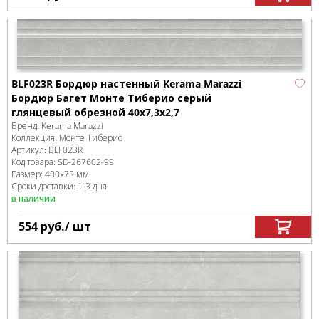
BLF023R Бордюр настенный Kerama Marazzi
Бордюр Багет Монте Тиберио серый
глянцевый обрезной 40x7,3x2,7
Бренд:
Kerama Marazzi
Коллекция:
Монте Тиберио
Артикул:
BLF023R
Код товара:
SD-267602
-99
Размер:
400x73 мм
Сроки доставки: 1-3 дня
в наличии
554
руб.
/ шт