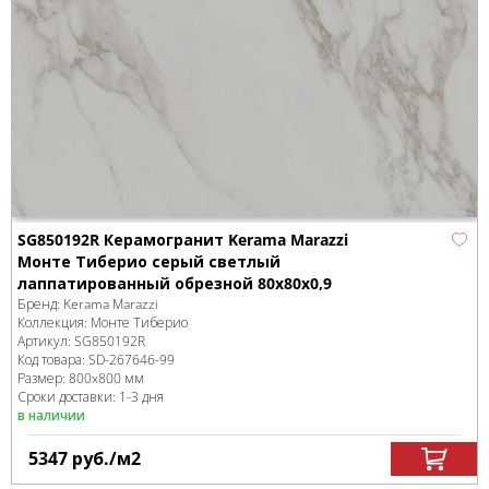
SG850192R Керамогранит Kerama Marazzi
Монте Тиберио серый светлый
лаппатированный обрезной 80x80x0,9
Бренд:
Kerama Marazzi
Коллекция:
Монте Тиберио
Артикул:
SG850192R
Код товара:
SD-267646
-99
Размер:
800x800 мм
Сроки доставки: 1-3 дня
в наличии
5347
руб.
/м
2