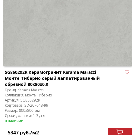
SG850292R Керамогранит Kerama Marazzi
Монте Тиберио серый лаппатированный
обрезной 80x80x0,9
Бренд:
Kerama Marazzi
Коллекция:
Монте Тиберио
Артикул:
SG850292R
Код товара:
SD-267648
-99
Размер:
800x800 мм
Сроки доставки: 1-3 дня
в наличии
5347
руб.
/м
2