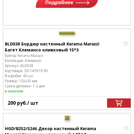
BLD038 Бордюр настенный Kerama Marazzi
Багет Клемансо оливковый 15*3
Бренд:
Kerama Marazzi
Коллекция:
Клемансо
Артикул:
BLD038
Код товара:
SD-145919
-99
В коробке
:
40 шт,
Размер:
150x30 мм
Сроки доставки: 1-3 дня
в наличии
200
руб.
/ шт
HGD/B252/5246 Декор настенный Kerama