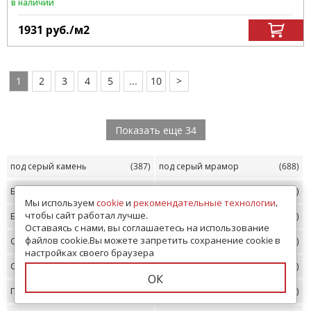
в наличии
1931
руб.
/м
2
1
2
3
4
5
...
10
>
Показать еще 34
под серый камень
(387)
под серый мрамор
(688)
Белая с золотом
(134)
Светло-серая
(1856)
Мы используем
cookie
и
рекомендательные технологии
,
чтобы сайт работал лучше.
Бело-серая
(905)
Бело-синяя
(198)
Оставаясь с нами, вы соглашаетесь на использование
файлов cookie.Вы можете запретить сохранение cookie в
Серо-розовая
(413)
Серо-голубая
(425)
настройках своего браузера
Серо-бежевая
(1002)
Серая с цветами
(149)
ОК
Под серое дерево
(136)
Матовая
(706)