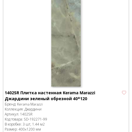
14025R Плитка настенная Kerama Marazzi
Джардини зеленый обрезной 40*120
Бренд:
Kerama Marazzi
Коллекция:
Джардини
Артикул:
14025R
Код товара:
SD-192271
-99
В коробке
:
3 шт, 1.44 м
2
Размер:
400x1200 мм