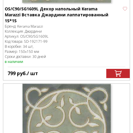
OS/C90/SG1609L Декор напольный Kerama
Marazzi Вставка Джардини лаппатированный
15*15
Бренд:
Kerama Marazzi
Коллекция:
Джардини
Артикул:
OS/C90/SG1609L
Код товара:
SD-192171
-99
В коробке
:
34 шт,
Размер:
150x150 мм
Сроки доставки: 30 дней
в наличии
799
руб.
/ шт