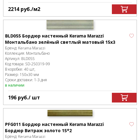
2214
руб.
/м
2
BLD055 Бордюр настенный Kerama Marazzi
Монтальбано зелёный светлый матовый 15x3
Бренд:
Kerama Marazzi
Коллекция:
Монтальбано
Артикул:
BLD055
Код товара:
SD-250319
-99
В коробке
:
40 шт,
Размер:
150x30 мм
Сроки доставки: 1-3 дня
в наличии
196
руб.
/ шт
PFG011 Бордюр настенный Kerama Marazzi
Бордюр Витраж золото 15*2
Бренд:
Kerama Marazzi