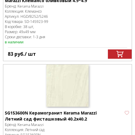
Marazzi Клемансо оливковый 4.9*4.9
Бренд:
Kerama Marazzi
Коллекция:
Клемансо
Артикул:
HGD/B252/5246
Код товара:
SD-145923
-99
В коробке
:
38 шт,
Размер:
49x49 мм
Сроки доставки: 1-3 дня
в наличии
83
руб.
/ шт
SG153600N Керамогранит Kerama Marazzi
Летний сад фисташковый 40.2х40.2
Бренд:
Kerama Marazzi
Коллекция:
Летний сад
Артикул:
SG153600N