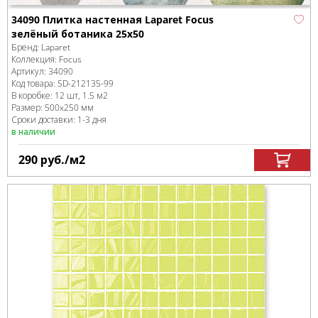
34090 Плитка настенная Laparet Focus
зелёный ботаника 25х50
Бренд:
Laparet
Коллекция:
Focus
Артикул:
34090
Код товара:
SD-212135
-99
В коробке
:
12 шт, 1.5 м
2
Размер:
500x250 мм
Сроки доставки: 1-3 дня
в наличии
290
руб.
/м
2