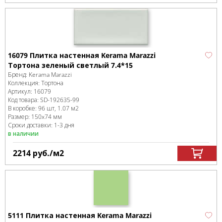
16079 Плитка настенная Kerama Marazzi
Тортона зеленый светлый 7.4*15
Бренд:
Kerama Marazzi
Коллекция:
Тортона
Артикул:
16079
Код товара:
SD-192635
-99
В коробке
:
96 шт, 1.07 м
2
Размер:
150x74 мм
Сроки доставки: 1-3 дня
в наличии
2214
руб.
/м
2
5111 Плитка настенная Kerama Marazzi