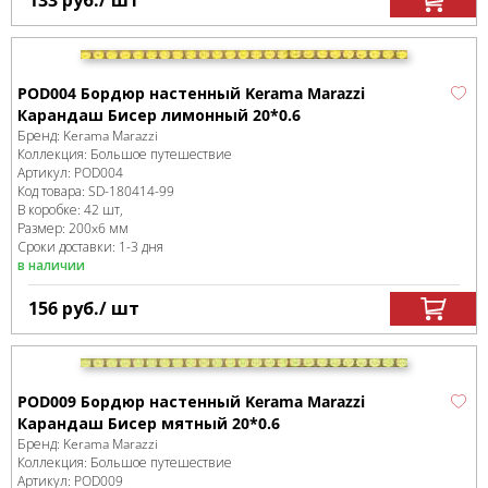
133
руб.
/ шт
POD004 Бордюр настенный Kerama Marazzi
Карандаш Бисер лимонный 20*0.6
Бренд:
Kerama Marazzi
Коллекция:
Большое путешествие
Артикул:
POD004
Код товара:
SD-180414
-99
В коробке
:
42 шт,
Размер:
200x6 мм
Сроки доставки: 1-3 дня
в наличии
156
руб.
/ шт
POD009 Бордюр настенный Kerama Marazzi
Карандаш Бисер мятный 20*0.6
Бренд:
Kerama Marazzi
Коллекция:
Большое путешествие
Артикул:
POD009