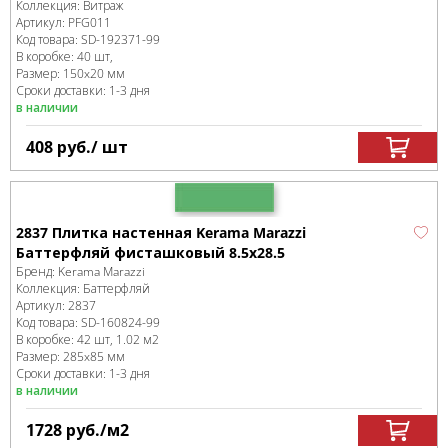
Коллекция:
Витраж
Артикул:
PFG011
Код товара:
SD-192371
-99
В коробке
:
40 шт,
Размер:
150x20 мм
Сроки доставки: 1-3 дня
в наличии
408
руб.
/ шт
2837 Плитка настенная Kerama Marazzi
Баттерфляй фисташковый 8.5х28.5
Бренд:
Kerama Marazzi
Коллекция:
Баттерфляй
Артикул:
2837
Код товара:
SD-160824
-99
В коробке
:
42 шт, 1.02 м
2
Размер:
285x85 мм
Сроки доставки: 1-3 дня
в наличии
1728
руб.
/м
2