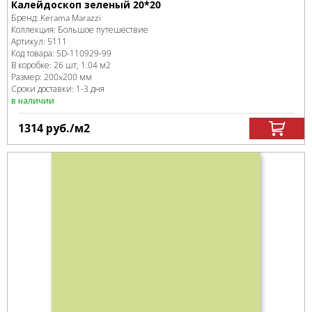
Калейдоскоп зеленый 20*20
Бренд:
Kerama Marazzi
Коллекция:
Большое путешествие
Артикул:
5111
Код товара:
SD-110929
-99
В коробке
:
26 шт, 1.04 м
2
Размер:
200x200 мм
Сроки доставки: 1-3 дня
в наличии
1314
руб.
/м
2