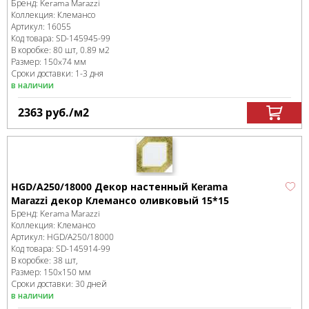
Бренд:
Kerama Marazzi
Коллекция:
Клемансо
Артикул:
16055
Код товара:
SD-145945
-99
В коробке
:
80 шт, 0.89 м
2
Размер:
150x74 мм
Сроки доставки: 1-3 дня
в наличии
2363
руб.
/м
2
HGD/A250/18000 Декор настенный Kerama
Marazzi декор Клемансо оливковый 15*15
Бренд:
Kerama Marazzi
Коллекция:
Клемансо
Артикул:
HGD/A250/18000
Код товара:
SD-145914
-99
В коробке
:
38 шт,
Размер:
150x150 мм
Сроки доставки: 30 дней
в наличии