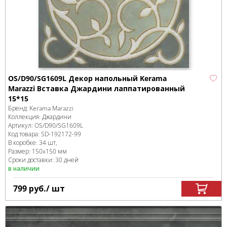
OS/D90/SG1609L Декор напольный Kerama
Marazzi Вставка Джардини лаппатированный
15*15
Бренд:
Kerama Marazzi
Коллекция:
Джардини
Артикул:
OS/D90/SG1609L
Код товара:
SD-192172
-99
В коробке
:
34 шт,
Размер:
150x150 мм
Сроки доставки: 30 дней
в наличии
799
руб.
/ шт