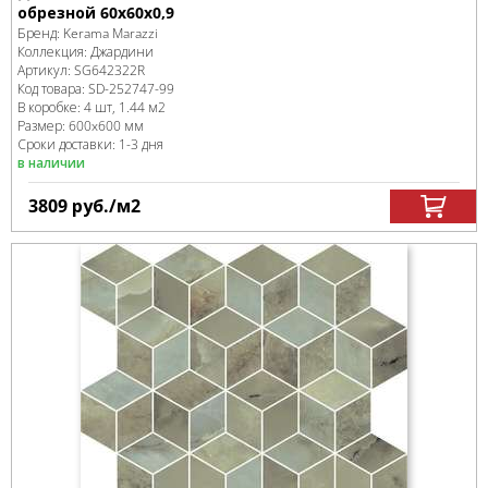
обрезной 60x60x0,9
Бренд:
Kerama Marazzi
Коллекция:
Джардини
Артикул:
SG642322R
Код товара:
SD-252747
-99
В коробке
:
4 шт, 1.44 м
2
Размер:
600x600 мм
Сроки доставки: 1-3 дня
в наличии
3809
руб.
/м
2