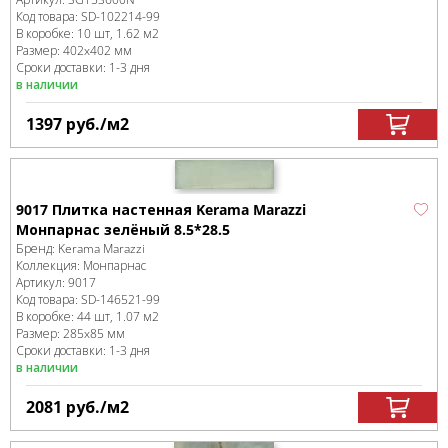
Код товара:
SD-102214
-99
В коробке
:
10 шт, 1.62 м
2
Размер:
402x402 мм
Сроки доставки: 1-3 дня
в наличии
1397
руб.
/м
2
9017 Плитка настенная Kerama Marazzi
Монпарнас зелёный 8.5*28.5
Бренд:
Kerama Marazzi
Коллекция:
Монпарнас
Артикул:
9017
Код товара:
SD-146521
-99
В коробке
:
44 шт, 1.07 м
2
Размер:
285x85 мм
Сроки доставки: 1-3 дня
в наличии
2081
руб.
/м
2