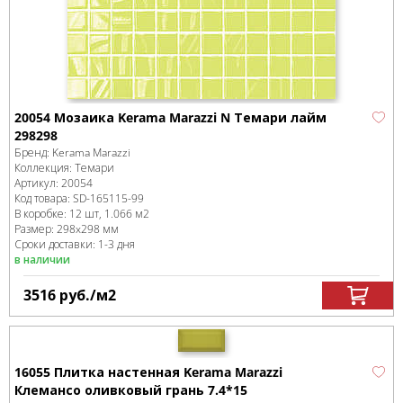
20054 Мозаика Kerama Marazzi N Темари лайм
298298
Бренд:
Kerama Marazzi
Коллекция:
Темари
Артикул:
20054
Код товара:
SD-165115
-99
В коробке
:
12 шт, 1.066 м
2
Размер:
298x298 мм
Сроки доставки: 1-3 дня
в наличии
3516
руб.
/м
2
16055 Плитка настенная Kerama Marazzi
Клемансо оливковый грань 7.4*15