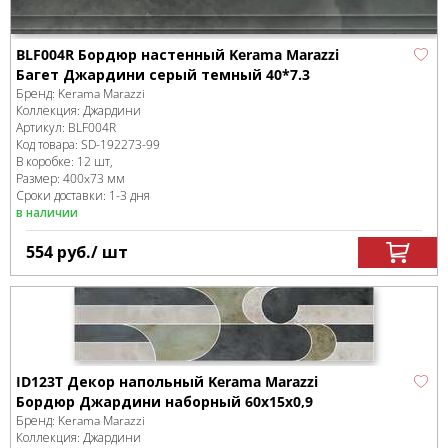
BLF004R Бордюр настенный Kerama Marazzi
Багет Джардини серый темный 40*7.3
Бренд:
Kerama Marazzi
Коллекция:
Джардини
Артикул:
BLF004R
Код товара:
SD-192273
-99
В коробке
:
12 шт,
Размер:
400x73 мм
Сроки доставки: 1-3 дня
в наличии
554
руб.
/ шт
ID123T Декор напольный Kerama Marazzi
Бордюр Джардини наборный 60x15x0,9
Бренд:
Kerama Marazzi
Коллекция:
Джардини