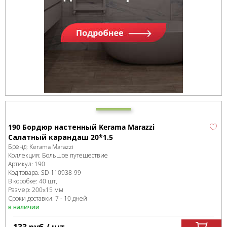
190 Бордюр настенный Kerama Marazzi
Салатный карандаш 20*1.5
Бренд:
Kerama Marazzi
Коллекция:
Большое путешествие
Артикул:
190
Код товара:
SD-110938
-99
В коробке
:
40 шт,
Размер:
200x15 мм
Сроки доставки: 7 - 10 дней
в наличии