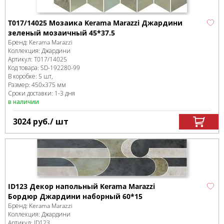
T017/14025 Мозаика Kerama Marazzi Джардини
зеленый мозаичный 45*37.5
Бренд:
Kerama Marazzi
Коллекция:
Джардини
Артикул:
T017/14025
Код товара:
SD-192280
-99
В коробке
:
5 шт,
Размер:
450x375 мм
Сроки доставки: 1-3 дня
в наличии
3024
руб.
/ шт
ID123 Декор напольный Kerama Marazzi
Бордюр Джардини наборный 60*15
Бренд:
Kerama Marazzi
Коллекция:
Джардини
Артикул:
ID123