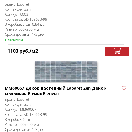
Бренд:
Laparet
Коллекция:
Zen
Артикул:
60031
Код товара:
SD-159683
-99
В коробке
:
7 шт, 0.84 м
2
Размер:
600x200 мм
Сроки доставки: 1-3 дня
в наличии
1103
руб.
/м
2
MM60067 Декор настенный Laparet Zen Декор
мозаичный синий 20х60
Бренд:
Laparet
Коллекция:
Zen
Артикул:
MM60067
Код товара:
SD-159668
-99
В коробке
:
6 шт,
Размер:
600x200 мм
Сроки доставки: 1-3 дня