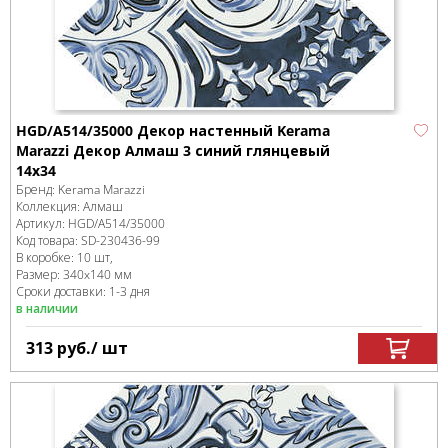
HGD/A514/35000 Декор настенный Kerama
Marazzi Декор Алмаш 3 синий глянцевый
14х34
Бренд:
Kerama Marazzi
Коллекция:
Алмаш
Артикул:
HGD/A514/35000
Код товара:
SD-230436
-99
В коробке
:
10 шт,
Размер:
340x140 мм
Сроки доставки: 1-3 дня
в наличии
313
руб.
/ шт