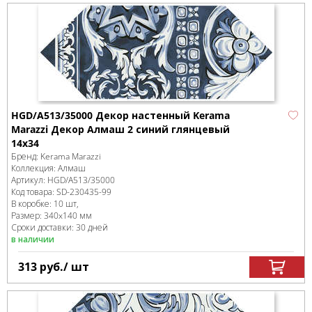
HGD/A513/35000 Декор настенный Kerama
Marazzi Декор Алмаш 2 синий глянцевый
14х34
Бренд:
Kerama Marazzi
Коллекция:
Алмаш
Артикул:
HGD/A513/35000
Код товара:
SD-230435
-99
В коробке
:
10 шт,
Размер:
340x140 мм
Сроки доставки: 30 дней
в наличии
313
руб.
/ шт