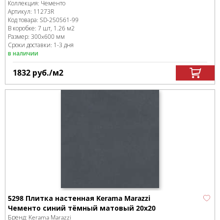
Коллекция:
Чементо
Артикул:
11273R
Код товара:
SD-250561
-99
В коробке
:
7 шт, 1.26 м
2
Размер:
300x600 мм
Сроки доставки: 1-3 дня
в наличии
1832
руб.
/м
2
5298 Плитка настенная Kerama Marazzi
Чементо синий тёмный матовый 20x20
Бренд:
Kerama Marazzi