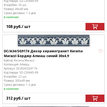
Код товара:
SD-230444
-99
В коробке
:
35 шт,
Размер:
49x49 мм
Сроки доставки: 1-3 дня
в наличии
108
руб.
/ шт
DC/A34/SG9174 Декор керамогранит Kerama
Marazzi Бордюр Алмаш синий 30х4,9
Бренд:
Kerama Marazzi
Коллекция:
Алмаш
Артикул:
DC/A34/SG9174
Код товара:
SD-230445
-99
В коробке
:
22 шт,
Размер:
300x49 мм
Сроки доставки: 1-3 дня
в наличии
312
руб.
/ шт