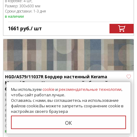
В коробке
:
4 шт,
Размер:
300x600 мм
Сроки доставки: 1-3 дня
в наличии
1661
руб.
/ шт
HGD/A579/11037R Бордюр настенный Kerama
Marazzi Бордюр Чементо матовый обрезной
60x14,5
Мы используем
cookie
и
рекомендательные технологии
,
чтобы сайт работал лучше.
Бренд:
Kerama Marazzi
Коллекция:
Чементо
Оставаясь с нами, вы соглашаетесь на использование
Артикул:
HGD/A579/11037R
файлов cookie.Вы можете запретить сохранение cookie в
Код товара:
SD-250580
-99
настройках своего браузера
В коробке
:
8 шт,
Размер:
600x145 мм
ОК
Сроки доставки: 1-3 дня
в наличии