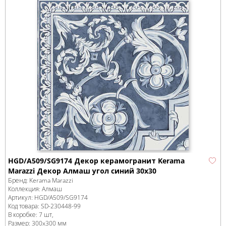
HGD/A509/SG9174 Декор керамогранит Kerama
Marazzi Декор Алмаш угол cиний 30х30
Бренд:
Kerama Marazzi
Коллекция:
Алмаш
Артикул:
HGD/A509/SG9174
Код товара:
SD-230448
-99
В коробке
:
7 шт,
Размер:
300x300 мм