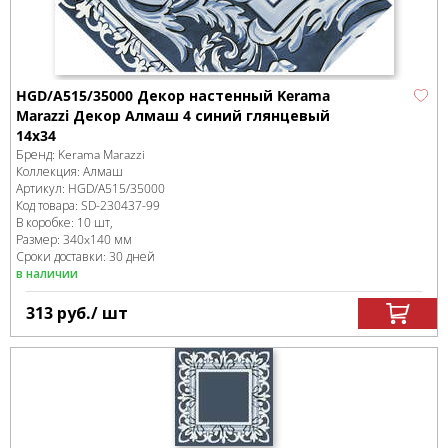
HGD/A515/35000 Декор настенный Kerama
Marazzi Декор Алмаш 4 синий глянцевый
14х34
Бренд:
Kerama Marazzi
Коллекция:
Алмаш
Артикул:
HGD/A515/35000
Код товара:
SD-230437
-99
В коробке
:
10 шт,
Размер:
340x140 мм
Сроки доставки: 30 дней
в наличии
313
руб.
/ шт