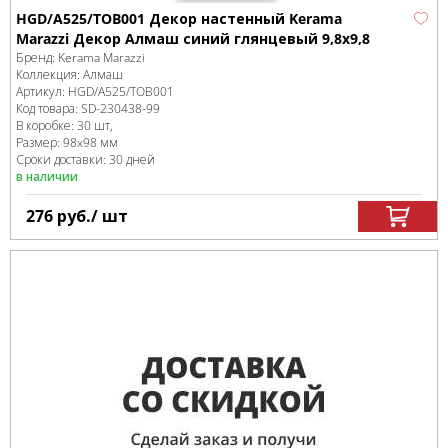
HGD/A525/TOB001 Декор настенный Kerama
Marazzi Декор Алмаш синий глянцевый 9,8х9,8
Бренд:
Kerama Marazzi
Коллекция:
Алмаш
Артикул:
HGD/A525/TOB001
Код товара:
SD-230438
-99
В коробке
:
30 шт,
Размер:
98x98 мм
Сроки доставки: 30 дней
в наличии
276
руб.
/ шт