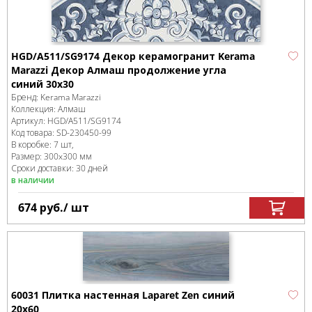
HGD/A511/SG9174 Декор керамогранит Kerama
Marazzi Декор Алмаш продолжение угла
cиний 30х30
Бренд:
Kerama Marazzi
Коллекция:
Алмаш
Артикул:
HGD/A511/SG9174
Код товара:
SD-230450
-99
В коробке
:
7 шт,
Размер:
300x300 мм
Сроки доставки: 30 дней
в наличии
674
руб.
/ шт
60031 Плитка настенная Laparet Zen синий
20х60