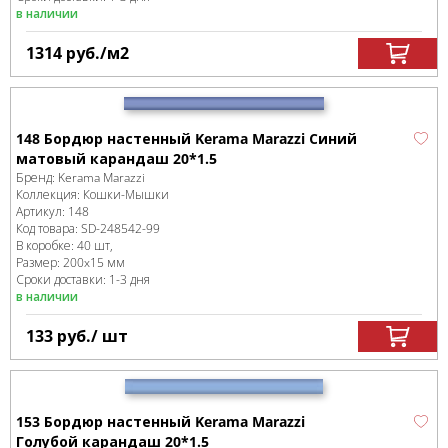
в наличии
1314
руб.
/м
2
148 Бордюр настенный Kerama Marazzi Синий
матовый карандаш 20*1.5
Бренд:
Kerama Marazzi
Коллекция:
Кошки-Мышки
Артикул:
148
Код товара:
SD-248542
-99
В коробке
:
40 шт,
Размер:
200x15 мм
Сроки доставки: 1-3 дня
в наличии
133
руб.
/ шт
153 Бордюр настенный Kerama Marazzi
Голубой карандаш 20*1.5