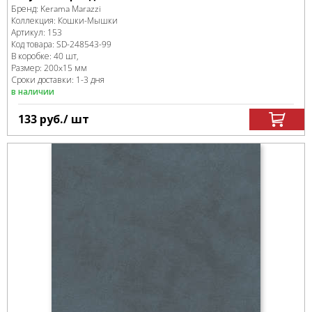
Бренд:
Kerama Marazzi
Коллекция:
Кошки-Мышки
Артикул:
153
Код товара:
SD-248543
-99
В коробке
:
40 шт,
Размер:
200x15 мм
Сроки доставки: 1-3 дня
в наличии
133
руб.
/ шт