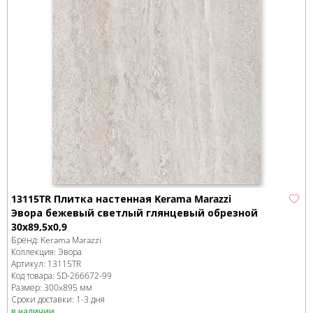
13115TR Плитка настенная Kerama Marazzi
Эвора бежевый светлый глянцевый обрезной
30x89,5x0,9
Бренд:
Kerama Marazzi
Коллекция:
Эвора
Артикул:
13115TR
Код товара:
SD-266672
-99
Размер:
300x895 мм
Сроки доставки: 1-3 дня
в наличии