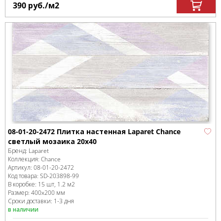
390
руб.
/м
2
08-01-20-2472 Плитка настенная Laparet Chance
светлый мозаика 20х40
Бренд:
Laparet
Коллекция:
Chance
Артикул:
08-01-20-2472
Код товара:
SD-203898
-99
В коробке
:
15 шт, 1.2 м
2
Размер:
400x200 мм
Сроки доставки: 1-3 дня
в наличии