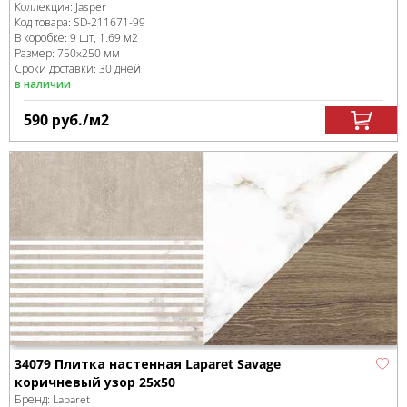
Коллекция:
Jasper
Код товара:
SD-211671
-99
В коробке
:
9 шт, 1.69 м
2
Размер:
750x250 мм
Сроки доставки: 30 дней
в наличии
590
руб.
/м
2
34079 Плитка настенная Laparet Savage
коричневый узор 25х50
Бренд:
Laparet