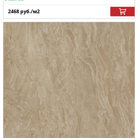
2468
руб.
/м
2