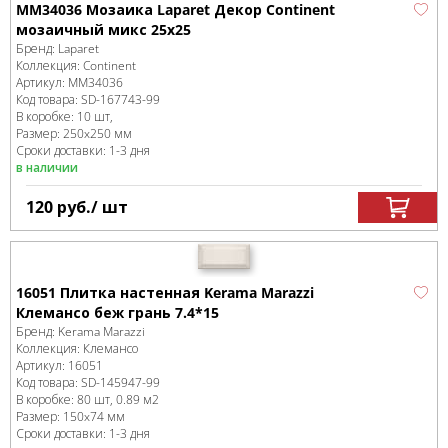
MM34036 Мозаика Laparet Декор Continent
мозаичный микс 25х25
Бренд:
Laparet
Коллекция:
Continent
Артикул:
MM34036
Код товара:
SD-167743
-99
В коробке
:
10 шт,
Размер:
250x250 мм
Сроки доставки: 1-3 дня
в наличии
120
руб.
/ шт
16051 Плитка настенная Kerama Marazzi
Клемансо беж грань 7.4*15
Бренд:
Kerama Marazzi
Коллекция:
Клемансо
Артикул:
16051
Код товара:
SD-145947
-99
В коробке
:
80 шт, 0.89 м
2
Размер:
150x74 мм
Сроки доставки: 1-3 дня