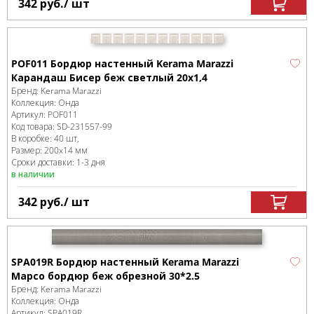
342
руб.
/ шт
POF011 Бордюр настенный Kerama Marazzi
Карандаш Бисер беж светлый 20х1,4
Бренд:
Kerama Marazzi
Коллекция:
Онда
Артикул:
POF011
Код товара:
SD-231557
-99
В коробке
:
40 шт,
Размер:
200x14 мм
Сроки доставки: 1-3 дня
в наличии
342
руб.
/ шт
SPA019R Бордюр настенный Kerama Marazzi
Марсо бордюр беж обрезной 30*2.5
Бренд:
Kerama Marazzi
Коллекция:
Онда
Артикул:
SPA019R