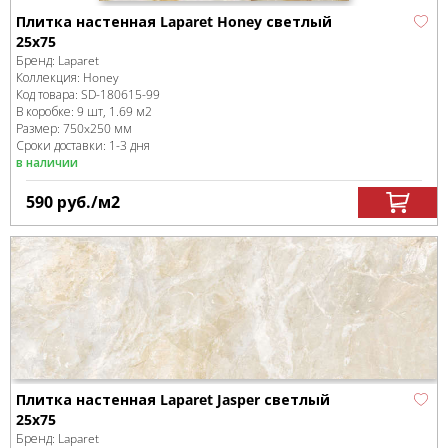
Плитка настенная Laparet Honey светлый
25х75
Бренд:
Laparet
Коллекция:
Honey
Код товара:
SD-180615
-99
В коробке
:
9 шт, 1.69 м
2
Размер:
750x250 мм
Сроки доставки: 1-3 дня
в наличии
590
руб.
/м
2
Плитка настенная Laparet Jasper светлый
25х75
Бренд:
Laparet