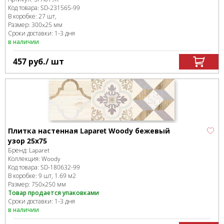
Код товара:
SD-231565
-99
В коробке
:
27 шт,
Размер:
300x25 мм
Сроки доставки: 1-3 дня
в наличии
457
руб.
/ шт
Плитка настенная Laparet Woody бежевый
узор 25х75
Бренд:
Laparet
Коллекция:
Woody
Код товара:
SD-180632
-99
В коробке
:
9 шт, 1.69 м
2
Размер:
750x250 мм
Товар продается упаковками
Сроки доставки: 1-3 дня
в наличии