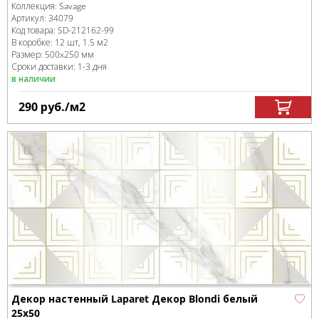
Коллекция:
Savage
Артикул:
34079
Код товара:
SD-212162
-99
В коробке
:
12 шт, 1.5 м
2
Размер:
500x250 мм
Сроки доставки: 1-3 дня
в наличии
290
руб.
/м
2
Декор настенный Laparet Декор Blondi белый
25х50