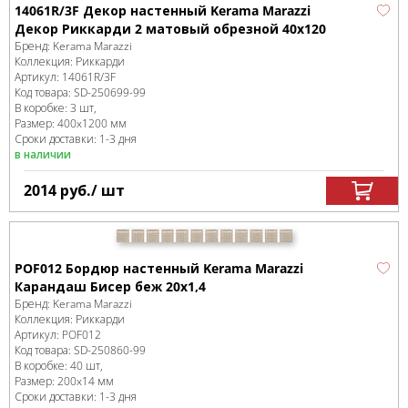
14061R/3F Декор настенный Kerama Marazzi
Декор Риккарди 2 матовый обрезной 40x120
Бренд:
Kerama Marazzi
Коллекция:
Риккарди
Артикул:
14061R/3F
Код товара:
SD-250699
-99
В коробке
:
3 шт,
Размер:
400x1200 мм
Сроки доставки: 1-3 дня
в наличии
2014
руб.
/ шт
POF012 Бордюр настенный Kerama Marazzi
Карандаш Бисер беж 20х1,4
Бренд:
Kerama Marazzi
Коллекция:
Риккарди
Артикул:
POF012
Код товара:
SD-250860
-99
В коробке
:
40 шт,
Размер:
200x14 мм
Сроки доставки: 1-3 дня