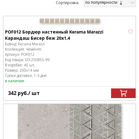
по популярности
Cортировка:
POF012 Бордюр настенный Kerama Marazzi
Карандаш Бисер беж 20х1,4
Бренд:
Kerama Marazzi
Коллекция:
Чементо
Артикул:
POF012
Код товара:
SD-250855
-99
В коробке
:
40 шт,
Размер:
200x14 мм
Сроки доставки: 1-3 дня
в наличии
342
руб.
/ шт