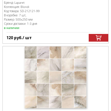
Бренд:
Laparet
Коллекция:
Blondi
Код товара:
SD-212121
-99
В коробке
:
7 шт,
Размер:
500x250 мм
Сроки доставки: 1-3 дня
в наличии
120
руб.
/ шт