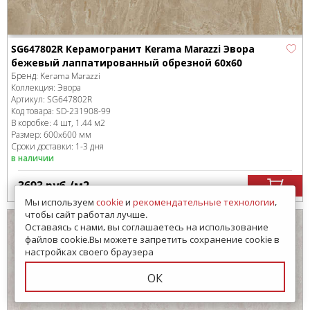
SG647802R Керамогранит Kerama Marazzi Эвора
бежевый лаппатированный обрезной 60х60
Бренд:
Kerama Marazzi
Коллекция:
Эвора
Артикул:
SG647802R
Код товара:
SD-231908
-99
В коробке
:
4 шт, 1.44 м
2
Размер:
600x600 мм
Сроки доставки: 1-3 дня
в наличии
3693
руб.
/м
2
Мы используем
cookie
и
рекомендательные технологии
,
чтобы сайт работал лучше.
Оставаясь с нами, вы соглашаетесь на использование
файлов cookie.Вы можете запретить сохранение cookie в
настройках своего браузера
ОК