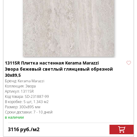
13115R Плитка настенная Kerama Marazzi
Эвора бежевый светлый глянцевый обрезной
30х89,5
Бренд:
Kerama Marazzi
Коллекция:
Эвора
Артикул:
13115R
Код товара:
SD-231887
-99
В коробке
:
5 шт, 1.343 м
2
Размер:
300x895 мм
Сроки доставки: 7 - 10 дней
в наличии
3116
руб.
/м
2