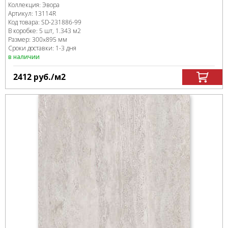
Коллекция:
Эвора
Артикул:
13114R
Код товара:
SD-231886
-99
В коробке
:
5 шт, 1.343 м
2
Размер:
300x895 мм
Сроки доставки: 1-3 дня
в наличии
2412
руб.
/м
2