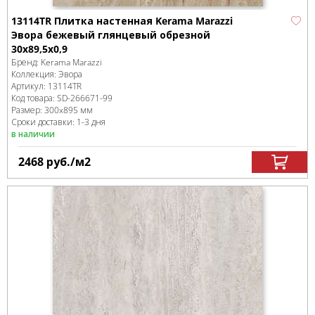
13114TR Плитка настенная Kerama Marazzi
Эвора бежевый глянцевый обрезной
30x89,5x0,9
Бренд:
Kerama Marazzi
Коллекция:
Эвора
Артикул:
13114TR
Код товара:
SD-266671
-99
Размер:
300x895 мм
Сроки доставки: 1-3 дня
в наличии
2468
руб.
/м
2