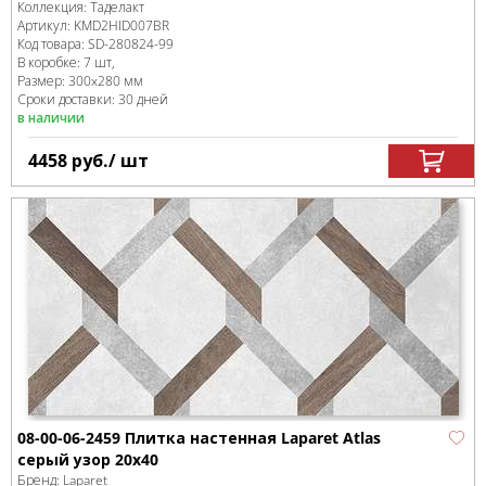
Коллекция:
Таделакт
Артикул:
KMD2HID007BR
Код товара:
SD-280824
-99
В коробке
:
7 шт,
Размер:
300x280 мм
Сроки доставки: 30 дней
в наличии
4458
руб.
/ шт
08-00-06-2459 Плитка настенная Laparet Atlas
серый узор 20х40
Бренд:
Laparet