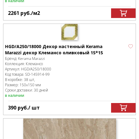
в наличии
2261
руб.
/м
2
HGD/A250/18000 Декор настенный Kerama
Marazzi декор Клемансо оливковый 15*15
Бренд:
Kerama Marazzi
Коллекция:
Клемансо
Артикул:
HGD/A250/18000
Код товара:
SD-145914
-99
В коробке
:
38 шт,
Размер:
150x150 мм
Сроки доставки: 30 дней
в наличии
390
руб.
/ шт