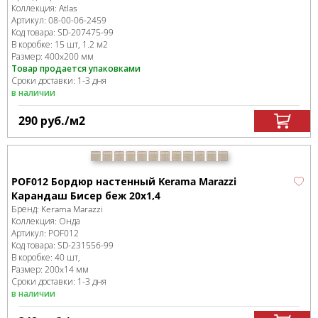
Коллекция:
Atlas
Артикул:
08-00-06-2459
Код товара:
SD-207475
-99
В коробке
:
15 шт, 1.2 м
2
Размер:
400x200 мм
Товар продается упаковками
Сроки доставки: 1-3 дня
в наличии
290
руб.
/м
2
POF012 Бордюр настенный Kerama Marazzi
Карандаш Бисер беж 20х1,4
Бренд:
Kerama Marazzi
Коллекция:
Онда
Артикул:
POF012
Код товара:
SD-231556
-99
В коробке
:
40 шт,
Размер:
200x14 мм
Сроки доставки: 1-3 дня
в наличии