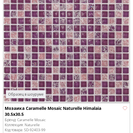
Образец в шоуруме
Мозаика Caramelle Mosaic Naturelle Himalaia
30.5x30.5
Бренд:
Caramelle Mosaic
Коллекция:
Naturelle
Код товара:
SD-92403
-99