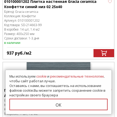
010100001202 Плитка настенная Gracia ceramica
Конфетти синий низ 02 25х40
Бренд:
Gracia ceramica
Коллекция:
Конфетти
Артикул:
010100001202
Код товара:
SD-214663
-99
В коробке
:
14 шт, 1.4 м
2
Размер:
400x250 мм
Сроки доставки: 1-3 дня
в наличии
937
руб.
/м
2
Мы используем
cookie
и
рекомендательные технологии
,
чтобы сайт работал лучше.
Оставаясь с нами, вы соглашаетесь на использование
Плитка настенная Keraben MT Arame Concept
файлов cookie.Вы можете запретить сохранение cookie в
настройках своего браузера
Azul 25*70
Бренд:
Keraben
ОК
Коллекция:
Arame
Код товара:
SD-116610
-99
В коробке
:
7 шт, 1.2 м
2