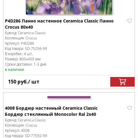
P4D286 Панно настенное Ceramica Classic Панно
Crocus 80х40
Бренд:
Ceramica Classic
Коллекция:
Crocus
Артикул:
P4D286
Код товара:
SD-75256
-99
В коробке
:
4 шт,
Размер:
800x400 мм
Сроки доставки: 1-3 дня
в наличии
150
руб.
/ шт
4008 Бордюр настенный Ceramica Classic
Бордюр стеклянный Monocolor Ral 2х40
Бренд:
Ceramica Classic
Коллекция:
Crocus
Артикул:
4008
Код товара:
SD-77592
-99