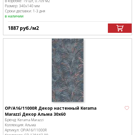
В коробке
:
19 шт, 0.709 м
2
Размер:
340x140 мм
Сроки доставки: 1-3 дня
в наличии
1887
руб.
/м
2
OP/A16/11000R Декор настенный Kerama
Marazzi Декор Альма 30х60
Бренд:
Kerama Marazzi
Коллекция:
Альма
Артикул:
OP/A16/11000R