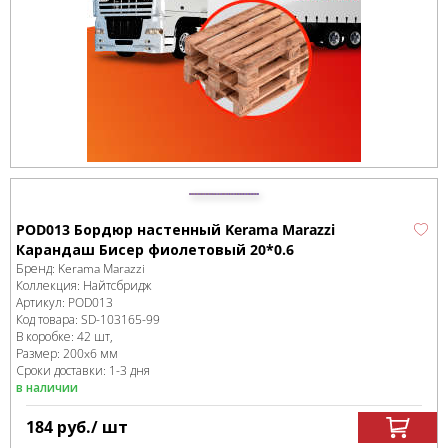
POD013 Бордюр настенный Kerama Marazzi
Карандаш Бисер фиолетовый 20*0.6
Бренд:
Kerama Marazzi
Коллекция:
Найтсбридж
Артикул:
POD013
Код товара:
SD-103165
-99
В коробке
:
42 шт,
Размер:
200x6 мм
Сроки доставки: 1-3 дня
в наличии
184
руб.
/ шт