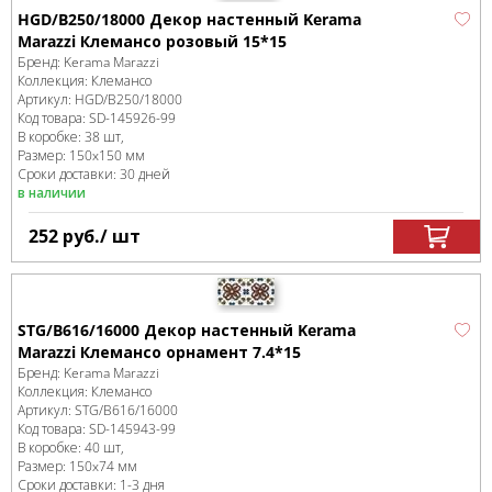
HGD/B250/18000 Декор настенный Kerama
Marazzi Клемансо розовый 15*15
Бренд:
Kerama Marazzi
Коллекция:
Клемансо
Артикул:
HGD/B250/18000
Код товара:
SD-145926
-99
В коробке
:
38 шт,
Размер:
150x150 мм
Сроки доставки: 30 дней
в наличии
252
руб.
/ шт
STG/B616/16000 Декор настенный Kerama
Marazzi Клемансо орнамент 7.4*15
Бренд:
Kerama Marazzi
Коллекция:
Клемансо
Артикул:
STG/B616/16000
Код товара:
SD-145943
-99
В коробке
:
40 шт,
Размер:
150x74 мм
Сроки доставки: 1-3 дня