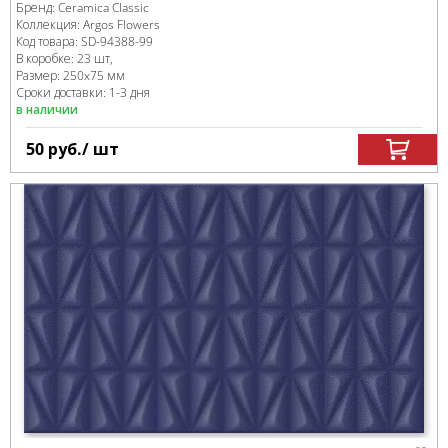
Бренд:
Ceramica Classic
Коллекция:
Argos Flowers
Код товара:
SD-94388
-99
В коробке
:
23 шт,
Размер:
250x75 мм
Сроки доставки: 1-3 дня
в наличии
50
руб.
/ шт