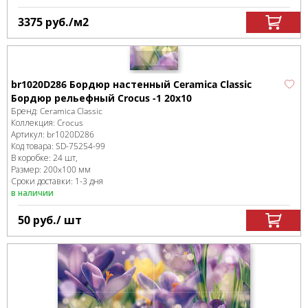
3375
руб.
/м
2
br1020D286 Бордюр настенный Ceramica Classic
Бордюр рельефный Crocus -1 20х10
Бренд:
Ceramica Classic
Коллекция:
Crocus
Артикул:
br1020D286
Код товара:
SD-75254
-99
В коробке
:
24 шт,
Размер:
200x100 мм
Сроки доставки: 1-3 дня
в наличии
50
руб.
/ шт