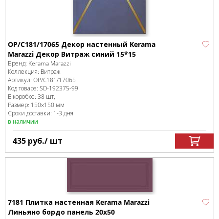
OP/C181/17065 Декор настенный Kerama
Marazzi Декор Витраж синий 15*15
Бренд:
Kerama Marazzi
Коллекция:
Витраж
Артикул:
OP/C181/17065
Код товара:
SD-192375
-99
В коробке
:
38 шт,
Размер:
150x150 мм
Сроки доставки: 1-3 дня
в наличии
435
руб.
/ шт
7181 Плитка настенная Kerama Marazzi
Линьяно бордо панель 20х50