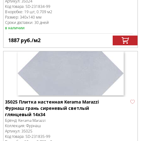
Артикул:
35024
Код товара:
SD-231834
-99
В коробке
:
19 шт, 0.709 м
2
Размер:
340x140 мм
Сроки доставки: 30 дней
в наличии
1887
руб.
/м
2
35025 Плитка настенная Kerama Marazzi
Фурнаш грань сиреневый светлый
глянцевый 14х34
Бренд:
Kerama Marazzi
Коллекция:
Фурнаш
Артикул:
35025
Код товара:
SD-231835
-99