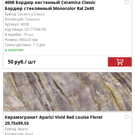
4008 Бордюр настенный Ceramica Classic
Бордюр стеклянный Monocolor Ral 2х40
Бренд:
Ceramica Classic
Коллекция:
Treasure
Артикул:
4008
Код товара:
SD-77598
-99
В коробке
:
70 шт,
Размер:
400x20 мм
Сроки доставки: 1-3 дня
в наличии
50
руб.
/ шт
Керамогранит Aparici Vivid Red Louise Floret
29,75x99,55
Бренд:
Aparici
Коллекция:
Vivid