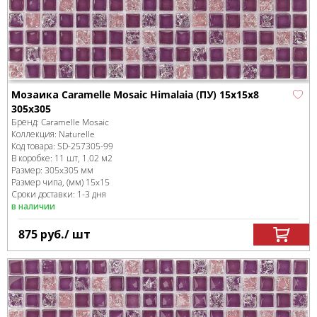
Мозаика Caramelle Mosaic Himalaia (ПУ) 15x15x8
305x305
Бренд:
Caramelle Mosaic
Коллекция:
Naturelle
Код товара:
SD-257305
-99
В коробке
:
11 шт, 1.02 м
2
Размер:
305x305 мм
Размер чипа, (мм)
15x15
Сроки доставки: 1-3 дня
в наличии
875
руб.
/ шт