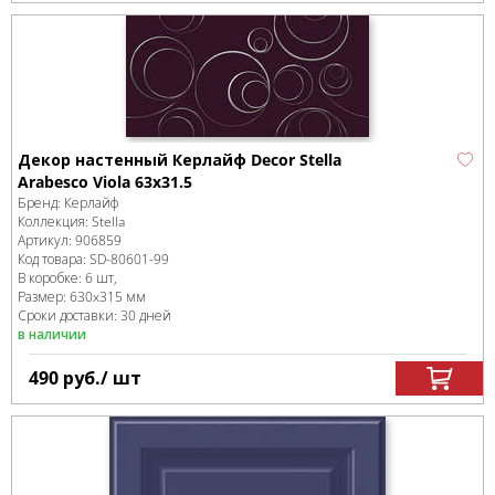
Декор настенный Керлайф Decor Stella
Arabesco Viola 63x31.5
Бренд:
Керлайф
Коллекция:
Stella
Артикул:
906859
Код товара:
SD-80601
-99
В коробке
:
6 шт,
Размер:
630x315 мм
Сроки доставки: 30 дней
в наличии
490
руб.
/ шт