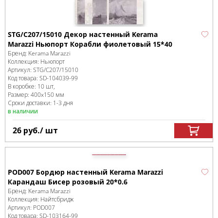
STG/C207/15010 Декор настенный Kerama
Marazzi Ньюпорт Корабли фиолетовый 15*40
Бренд:
Kerama Marazzi
Коллекция:
Ньюпорт
Артикул:
STG/C207/15010
Код товара:
SD-104039
-99
В коробке
:
10 шт,
Размер:
400x150 мм
Сроки доставки: 1-3 дня
в наличии
26
руб.
/ шт
POD007 Бордюр настенный Kerama Marazzi
Карандаш Бисер розовый 20*0.6
Бренд:
Kerama Marazzi
Коллекция:
Найтсбридж
Артикул:
POD007
Код товара:
SD-103164
-99