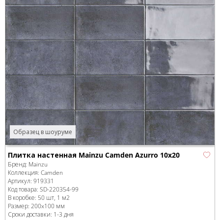
Образец в шоуруме
Плитка настенная Mainzu Camden Azurro 10x20
Бренд:
Mainzu
Коллекция:
Camden
Артикул:
919331
Код товара:
SD-220354
-99
В коробке
:
50 шт, 1 м
2
Размер:
200x100 мм
Сроки доставки: 1-3 дня