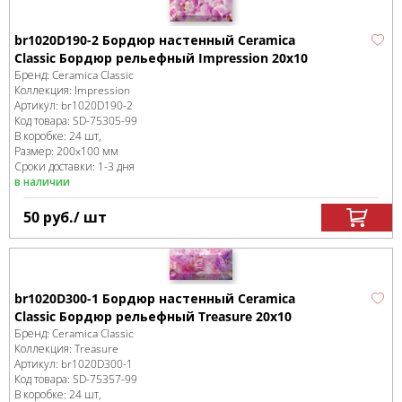
br1020D190-2 Бордюр настенный Ceramica
Classic Бордюр рельефный Impression 20х10
Бренд:
Ceramica Classic
Коллекция:
Impression
Артикул:
br1020D190-2
Код товара:
SD-75305
-99
В коробке
:
24 шт,
Размер:
200x100 мм
Сроки доставки: 1-3 дня
в наличии
50
руб.
/ шт
br1020D300-1 Бордюр настенный Ceramica
Classic Бордюр рельефный Treasure 20х10
Бренд:
Ceramica Classic
Коллекция:
Treasure
Артикул:
br1020D300-1
Код товара:
SD-75357
-99
В коробке
:
24 шт,