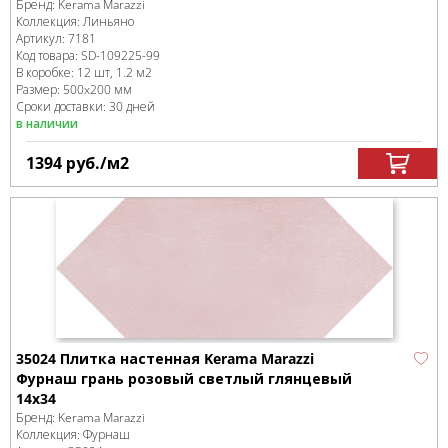
Бренд:
Kerama Marazzi
Коллекция:
Линьяно
Артикул:
7181
Код товара:
SD-109225
-99
В коробке
:
12 шт, 1.2 м
2
Размер:
500x200 мм
Сроки доставки: 30 дней
в наличии
1394
руб.
/м
2
35024 Плитка настенная Kerama Marazzi
Фурнаш грань розовый светлый глянцевый
14х34
Бренд:
Kerama Marazzi
Коллекция:
Фурнаш