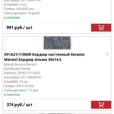
Код товара:
SD-138447
-99
В коробке
:
4 шт,
Размер:
300x600 мм
Сроки доставки: 30 дней
в наличии
991
руб.
/ шт
OP/A21/11000R Бордюр настенный Kerama
Marazzi Бордюр Альма 30х14,5
Бренд:
Kerama Marazzi
Коллекция:
Альма
Артикул:
OP/A21/11000R
Код товара:
SD-138448
-99
В коробке
:
16 шт,
Размер:
300x145 мм
Сроки доставки: 1-3 дня
в наличии
374
руб.
/ шт