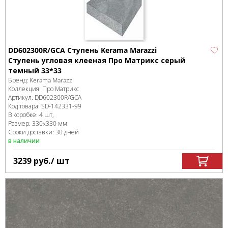
DD602300R/GCA Ступень Kerama Marazzi
Ступень угловая клееная Про Матрикс серый
темный 33*33
Бренд:
Kerama Marazzi
Коллекция:
Про Матрикс
Артикул:
DD602300R/GCA
Код товара:
SD-142331
-99
В коробке
:
4 шт,
Размер:
330x330 мм
Сроки доставки: 30 дней
в наличии
3239
руб.
/ шт