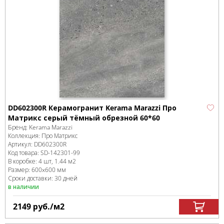
DD602300R Керамогранит Kerama Marazzi Про
Матрикс серый тёмный обрезной 60*60
Бренд:
Kerama Marazzi
Коллекция:
Про Матрикс
Артикул:
DD602300R
Код товара:
SD-142301
-99
В коробке
:
4 шт, 1.44 м
2
Размер:
600x600 мм
Сроки доставки: 30 дней
в наличии
2149
руб.
/м
2