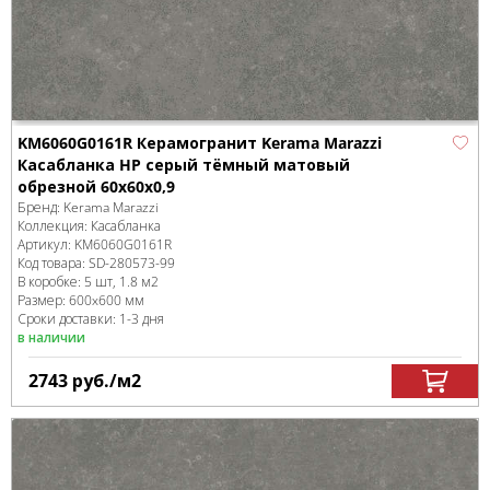
KM6060G0161R Керамогранит Kerama Marazzi
Касабланка HP серый тёмный матовый
обрезной 60x60x0,9
Бренд:
Kerama Marazzi
Коллекция:
Касабланка
Артикул:
KM6060G0161R
Код товара:
SD-280573
-99
В коробке
:
5 шт, 1.8 м
2
Размер:
600x600 мм
Сроки доставки: 1-3 дня
в наличии
2743
руб.
/м
2