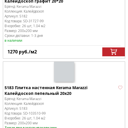
Калейдоскоп графит 20*20
Бренд:
Kerama Marazzi
Коллекция:
Калейдоскоп
Артикул:
5182
Код товара:
SD-31727
-99
В коробке
:
26 шт, 1.04 м
2
Размер:
200x200 мм
Сроки доставки: 1-3 дня
в наличии
1270
руб.
/м
2
5183 Плитка настенная Kerama Marazzi
Калейдоскоп пепельный 20x20
Бренд:
Kerama Marazzi
Коллекция:
Калейдоскоп
Артикул:
5183
Код товара:
SD-103510
-99
В коробке
:
26 шт, 1.04 м
2
Размер:
200x200 мм
Товар продается упаковками