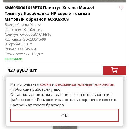
KM6060G0161RBT6 Плинтус Kerama Marazzi
Плинтус Касабланка HP серый тёмный
матовый обрезной 60x9,5x0,9
Бренд:
Kerama Marazzi
Коллекция:
Касабланка
Артикул:
KM6060G0161RBT6
Код товара:
SD-280615
-99
В коробке
:
11 шт,
Размер:
600x95 мм
Сроки доставки: 1-3 дня
в наличии
427
руб.
/ шт
Мы используем
cookie
и
рекомендательные технологии
,
чтобы сайт работал лучше.
Оставаясь с нами, вы соглашаетесь на использование
файлов cookie.Вы можете запретить сохранение cookie в
настройках своего браузера
ОК