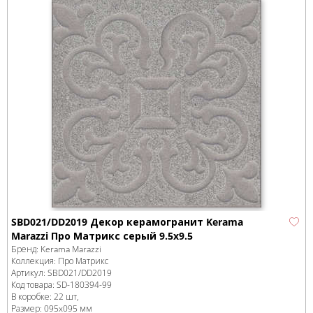
SBD021/DD2019 Декор керамогранит Kerama
Marazzi Про Матрикс серый 9.5x9.5
Бренд:
Kerama Marazzi
Коллекция:
Про Матрикс
Артикул:
SBD021/DD2019
Код товара:
SD-180394
-99
В коробке
:
22 шт,
Размер:
095x095 мм