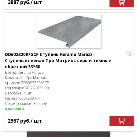
3887
руб.
/ шт
DD602320R/GCF Ступень Kerama Marazzi
Ступень клееная Про Матрикс серый темный
обрезной 33*60
Бренд:
Kerama Marazzi
Коллекция:
Про Матрикс
Артикул:
DD602320R/GCF
Код товара:
SD-251039
-99
В коробке
:
4 шт,
Размер:
600x330 мм
Сроки доставки: 30 дней
в наличии
2567
руб.
/ шт