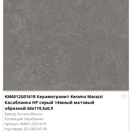
KM6012G0161R Керамогранит Kerama Marazzi
Касабланка HP серый тёмный матовый
обрезной 60x119,5x0,9
Бренд:
Kerama Marazzi
Коллекция:
Касабланка
Артикул:
KM6012G0161R
Код товара:
SD-280545
-99