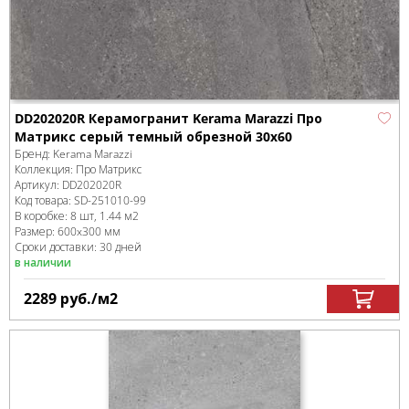
DD202020R Керамогранит Kerama Marazzi Про
Матрикс серый темный обрезной 30x60
Бренд:
Kerama Marazzi
Коллекция:
Про Матрикс
Артикул:
DD202020R
Код товара:
SD-251010
-99
В коробке
:
8 шт, 1.44 м
2
Размер:
600x300 мм
Сроки доставки: 30 дней
в наличии
2289
руб.
/м
2