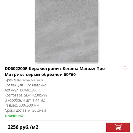
DD602200R Керамогранит Kerama Marazzi Про
Матрикс серый обрезной 60*60
Бренд:
Kerama Marazzi
Коллекция:
Про Матрикс
Артикул:
DD602200R
Код товара:
SD-142305
-99
В коробке
:
4 шт, 1.44 м
2
Размер:
600x600 мм
Сроки доставки: 30 дней
в наличии
2256
руб.
/м
2