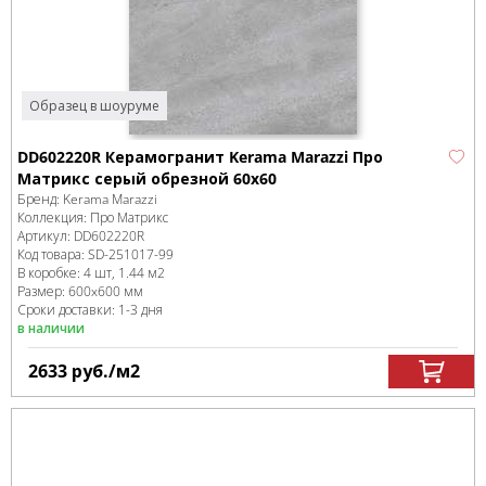
Образец в шоуруме
DD602220R Керамогранит Kerama Marazzi Про
Матрикс серый обрезной 60x60
Бренд:
Kerama Marazzi
Коллекция:
Про Матрикс
Артикул:
DD602220R
Код товара:
SD-251017
-99
В коробке
:
4 шт, 1.44 м
2
Размер:
600x600 мм
Сроки доставки: 1-3 дня
в наличии
2633
руб.
/м
2