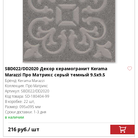
SBD022/DD2020 Декор керамогранит Kerama
Marazzi Про Матрикс серый темный 9.5x9.5
Бренд:
Kerama Marazzi
Коллекция:
Про Матрикс
Артикул:
SBD022/DD2020
Код товара:
SD-180404
-99
В коробке
:
22 шт,
Размер:
095x095 мм
Сроки доставки: 1-3 дня
в наличии
216
руб.
/ шт