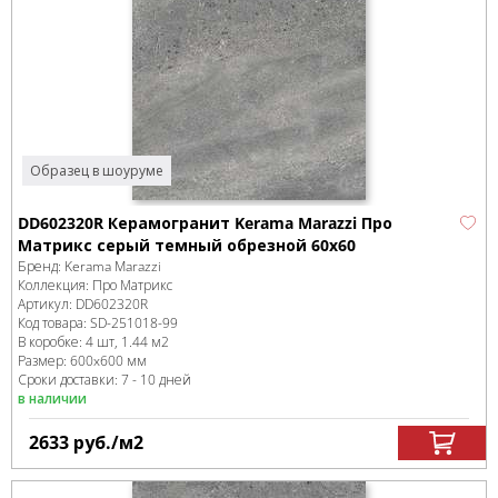
Образец в шоуруме
DD602320R Керамогранит Kerama Marazzi Про
Матрикс серый темный обрезной 60x60
Бренд:
Kerama Marazzi
Коллекция:
Про Матрикс
Артикул:
DD602320R
Код товара:
SD-251018
-99
В коробке
:
4 шт, 1.44 м
2
Размер:
600x600 мм
Сроки доставки: 7 - 10 дней
в наличии
2633
руб.
/м
2