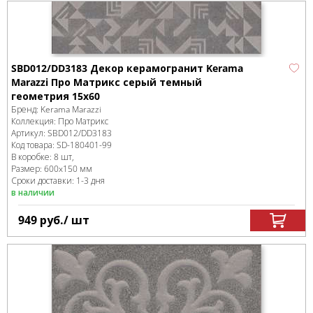
SBD012/DD3183 Декор керамогранит Kerama
Marazzi Про Матрикс серый темный
геометрия 15x60
Бренд:
Kerama Marazzi
Коллекция:
Про Матрикс
Артикул:
SBD012/DD3183
Код товара:
SD-180401
-99
В коробке
:
8 шт,
Размер:
600x150 мм
Сроки доставки: 1-3 дня
в наличии
949
руб.
/ шт