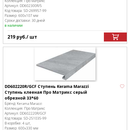
Коллекция:
Про Матрикс
Артикул:
DD602300R/5
Код товара:
SD-269957
-99
Размер:
600x107 мм
Сроки доставки: 30 дней
в наличии
219
руб.
/ шт
DD602220R/GCF Ступень Kerama Marazzi
Ступень клееная Про Матрикс серый
обрезной 33*60
Бренд:
Kerama Marazzi
Коллекция:
Про Матрикс
Артикул:
DD602220R/GCF
Код товара:
SD-251035
-99
В коробке
:
4 шт,
Размер:
600x330 мм