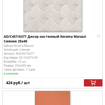
AD/C457/6377 Декор настенный Kerama Marazzi
Сияние 25x40
Бренд:
Kerama Marazzi
Коллекция:
Сияние
Артикул:
AD/C457/6377
Код товара:
SD-163075
-99
В коробке
:
10 шт,
Размер:
250x400 мм
Сроки доставки: 1-3 дня
в наличии
424
руб.
/ шт