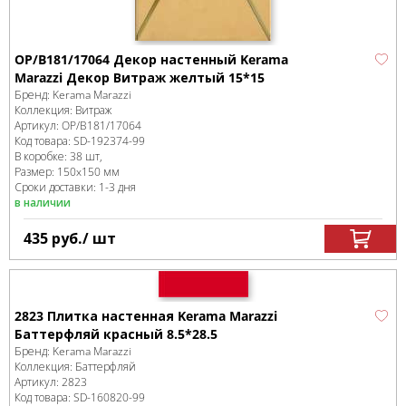
OP/B181/17064 Декор настенный Kerama
Marazzi Декор Витраж желтый 15*15
Бренд:
Kerama Marazzi
Коллекция:
Витраж
Артикул:
OP/B181/17064
Код товара:
SD-192374
-99
В коробке
:
38 шт,
Размер:
150x150 мм
Сроки доставки: 1-3 дня
в наличии
435
руб.
/ шт
2823 Плитка настенная Kerama Marazzi
Баттерфляй красный 8.5*28.5
Бренд:
Kerama Marazzi
Коллекция:
Баттерфляй
Артикул:
2823
Код товара:
SD-160820
-99