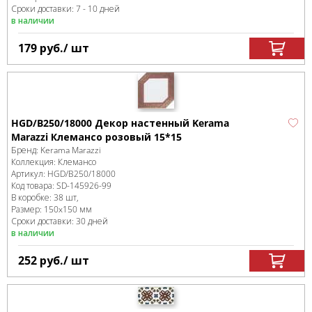
Сроки доставки: 7 - 10 дней
в наличии
179
руб.
/ шт
HGD/B250/18000 Декор настенный Kerama
Marazzi Клемансо розовый 15*15
Бренд:
Kerama Marazzi
Коллекция:
Клемансо
Артикул:
HGD/B250/18000
Код товара:
SD-145926
-99
В коробке
:
38 шт,
Размер:
150x150 мм
Сроки доставки: 30 дней
в наличии
252
руб.
/ шт