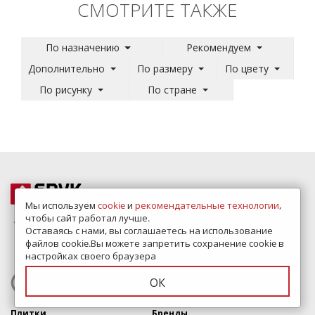
СМОТРИТЕ ТАКЖЕ
По назначению
Рекомендуем
Дополнительно
По размеру
По цвету
По рисунку
По стране
Телефон:
+7 (495) 649-60-45
Мы используем
cookie
и
рекомендательные технологии
,
чтобы сайт работал лучше.
E-mail:
info@plitka-sdvk.ru
Оставаясь с нами, вы соглашаетесь на использование
файлов cookie.Вы можете запретить сохранение cookie в
Режим работы: 10:00-20:00
настройках своего браузера
ЗАКАЗАТЬ ЗВОНОК
ОК
Плитки
Бренды