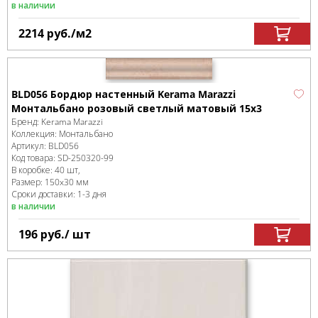
в наличии
2214
руб.
/м
2
BLD056 Бордюр настенный Kerama Marazzi
Монтальбано розовый светлый матовый 15x3
Бренд:
Kerama Marazzi
Коллекция:
Монтальбано
Артикул:
BLD056
Код товара:
SD-250320
-99
В коробке
:
40 шт,
Размер:
150x30 мм
Сроки доставки: 1-3 дня
в наличии
196
руб.
/ шт