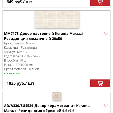
649
руб.
/ шт
MM7175 Декор настенный Kerama Marazzi
Резиденция мозаичный 20х50
Бренд:
Kerama Marazzi
Коллекция:
Резиденция
Артикул:
MM7175
Код товара:
SD-102224
-99
В коробке
:
10 шт,
Размер:
500x200 мм
Сроки доставки: 30 дней
в наличии
1035
руб.
/ шт
AD/A330/SG4539 Декор керамогранит Kerama
Marazzi Резиденция обрезной 9.6х9.6