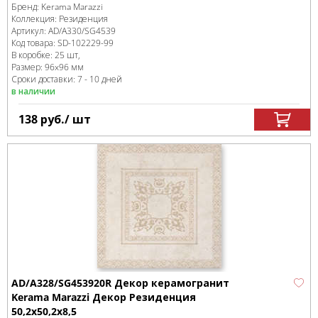
Бренд:
Kerama Marazzi
Коллекция:
Резиденция
Артикул:
AD/A330/SG4539
Код товара:
SD-102229
-99
В коробке
:
25 шт,
Размер:
96x96 мм
Сроки доставки: 7 - 10 дней
в наличии
138
руб.
/ шт
AD/A328/SG453920R Декор керамогранит
Kerama Marazzi Декор Резиденция
50,2x50,2x8,5