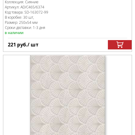
Коллекция:
Сияние
Артикул:
AD/C465/6374
Код товара:
SD-163072
-99
В коробке
:
30 шт,
Размер:
250x54 мм
Сроки доставки: 1-3 дня
в наличии
221
руб.
/ шт