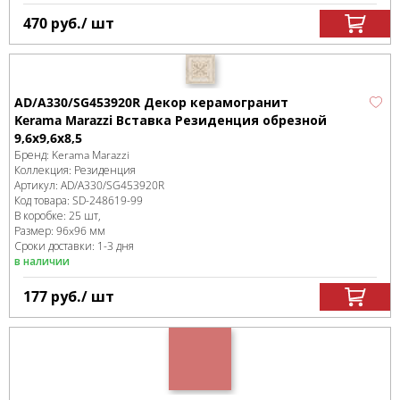
470
руб.
/ шт
AD/A330/SG453920R Декор керамогранит
Kerama Marazzi Вставка Резиденция обрезной
9,6x9,6x8,5
Бренд:
Kerama Marazzi
Коллекция:
Резиденция
Артикул:
AD/A330/SG453920R
Код товара:
SD-248619
-99
В коробке
:
25 шт,
Размер:
96x96 мм
Сроки доставки: 1-3 дня
в наличии
177
руб.
/ шт