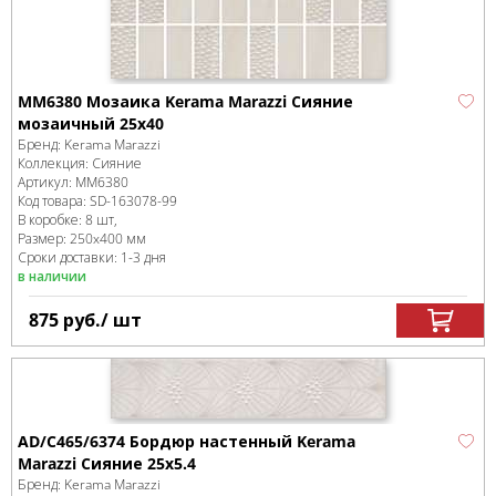
MM6380 Мозаика Kerama Marazzi Сияние
мозаичный 25x40
Бренд:
Kerama Marazzi
Коллекция:
Сияние
Артикул:
MM6380
Код товара:
SD-163078
-99
В коробке
:
8 шт,
Размер:
250x400 мм
Сроки доставки: 1-3 дня
в наличии
875
руб.
/ шт
AD/C465/6374 Бордюр настенный Kerama
Marazzi Сияние 25x5.4
Бренд:
Kerama Marazzi