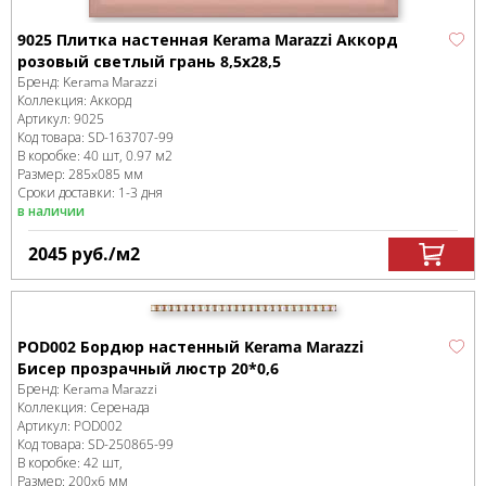
9025 Плитка настенная Kerama Marazzi Аккорд
розовый светлый грань 8,5х28,5
Бренд:
Kerama Marazzi
Коллекция:
Аккорд
Артикул:
9025
Код товара:
SD-163707
-99
В коробке
:
40 шт, 0.97 м
2
Размер:
285x085 мм
Сроки доставки: 1-3 дня
в наличии
2045
руб.
/м
2
POD002 Бордюр настенный Kerama Marazzi
Бисер прозрачный люстр 20*0,6
Бренд:
Kerama Marazzi
Коллекция:
Серенада
Артикул:
POD002
Код товара:
SD-250865
-99
В коробке
:
42 шт,
Размер:
200x6 мм