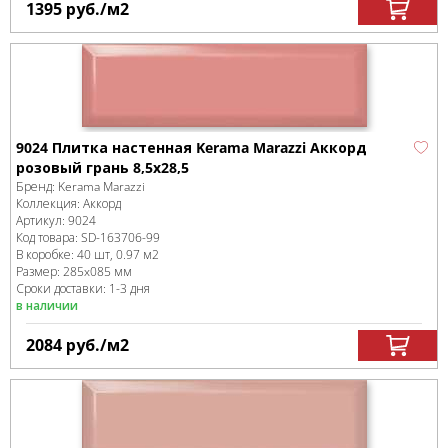
1395
руб.
/м
2
9024 Плитка настенная Kerama Marazzi Аккорд
розовый грань 8,5х28,5
Бренд:
Kerama Marazzi
Коллекция:
Аккорд
Артикул:
9024
Код товара:
SD-163706
-99
В коробке
:
40 шт, 0.97 м
2
Размер:
285x085 мм
Сроки доставки: 1-3 дня
в наличии
2084
руб.
/м
2