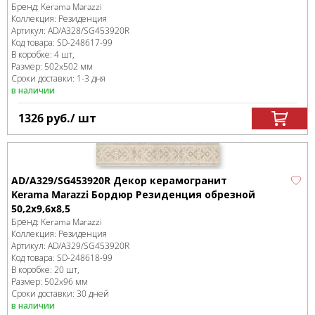
Бренд:
Kerama Marazzi
Коллекция:
Резиденция
Артикул:
AD/A328/SG453920R
Код товара:
SD-248617
-99
В коробке
:
4 шт,
Размер:
502x502 мм
Сроки доставки: 1-3 дня
в наличии
1326
руб.
/ шт
AD/A329/SG453920R Декор керамогранит
Kerama Marazzi Бордюр Резиденция обрезной
50,2x9,6x8,5
Бренд:
Kerama Marazzi
Коллекция:
Резиденция
Артикул:
AD/A329/SG453920R
Код товара:
SD-248618
-99
В коробке
:
20 шт,
Размер:
502x96 мм
Сроки доставки: 30 дней
в наличии