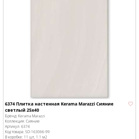
6374 Плитка настенная Kerama Marazzi Сияние
светлый 25x40
Бренд:
Kerama Marazzi
Коллекция:
Сияние
Артикул:
6374
Код товара:
SD-163066
-99
В коробке
:
11 шт, 1.1 м
2