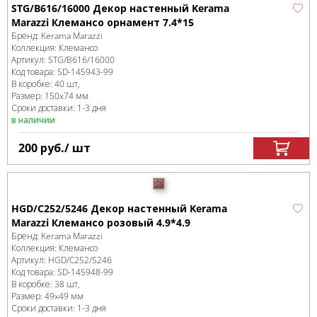
STG/B616/16000 Декор настенный Kerama
Marazzi Клемансо орнамент 7.4*15
Бренд:
Kerama Marazzi
Коллекция:
Клемансо
Артикул:
STG/B616/16000
Код товара:
SD-145943
-99
В коробке
:
40 шт,
Размер:
150x74 мм
Сроки доставки: 1-3 дня
в наличии
200
руб.
/ шт
HGD/C252/5246 Декор настенный Kerama
Marazzi Клемансо розовый 4.9*4.9
Бренд:
Kerama Marazzi
Коллекция:
Клемансо
Артикул:
HGD/C252/5246
Код товара:
SD-145948
-99
В коробке
:
38 шт,
Размер:
49x49 мм
Сроки доставки: 1-3 дня