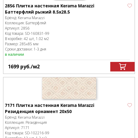
2856 Плитка настенная Kerama Marazzi
Баттерфляй рыжий 8.5х28.5
Бренд:
Kerama Marazzi
Коллекция:
Баттерфляй
Артикул:
2856
Код товара:
SD-160831
-99
В коробке
:
42 шт, 1.02 м
2
Размер:
285x85 мм
Сроки доставки: 1-3 дня
в наличии
1699
руб.
/м
2
7171 Плитка настенная Kerama Marazzi
Резиденция орнамент 20х50
Бренд:
Kerama Marazzi
Коллекция:
Резиденция
Артикул:
7171
Код товара:
SD-102216
-99