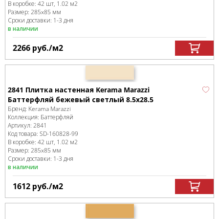
В коробке
:
42 шт, 1.02 м
2
Размер:
285x85 мм
Сроки доставки: 1-3 дня
в наличии
2266
руб.
/м
2
2841 Плитка настенная Kerama Marazzi
Баттерфляй бежевый светлый 8.5х28.5
Бренд:
Kerama Marazzi
Коллекция:
Баттерфляй
Артикул:
2841
Код товара:
SD-160828
-99
В коробке
:
42 шт, 1.02 м
2
Размер:
285x85 мм
Сроки доставки: 1-3 дня
в наличии
1612
руб.
/м
2