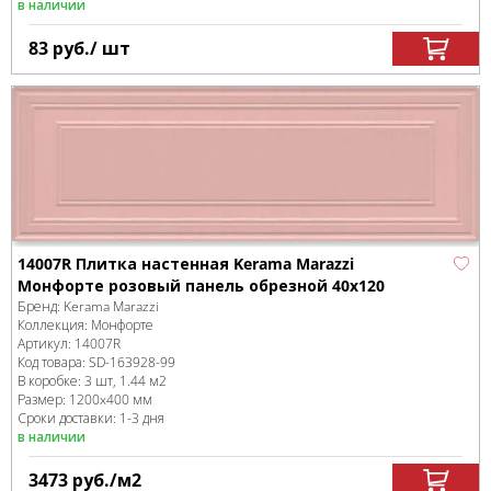
в наличии
83
руб.
/ шт
14007R Плитка настенная Kerama Marazzi
Монфорте розовый панель обрезной 40x120
Бренд:
Kerama Marazzi
Коллекция:
Монфорте
Артикул:
14007R
Код товара:
SD-163928
-99
В коробке
:
3 шт, 1.44 м
2
Размер:
1200x400 мм
Сроки доставки: 1-3 дня
в наличии
3473
руб.
/м
2