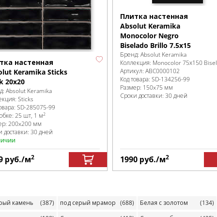
Плитка настенная
Absolut Keramika
Monocolor Negro
Biselado Brillo 7.5х15
Бренд:
Absolut Keramika
тка настенная
Коллекция:
Monocolor 75х150 Bise
Артикул:
ABC0000102
lut Keramika Sticks
Код товара:
SD-134256
-99
k 20х20
Размер:
150x75 мм
д:
Absolut Keramika
Сроки доставки: 30 дней
екция:
Sticks
овара:
SD-285075
-99
2
робке
:
25 шт, 1 м
ер:
200x200 мм
и доставки: 30 дней
личии
2
2
9
руб.
/м
1990
руб.
/м
ерый камень
(387)
под серый мрамор
(688)
Белая с золотом
(134)