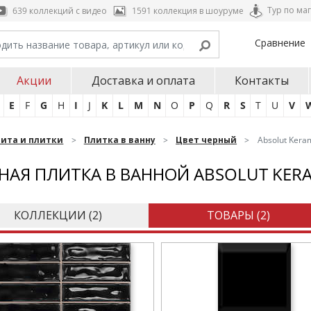
Тур по ма
639 коллекций с видео
1591 коллекция в шоуруме
Сравнение
Акции
Доставка и оплата
Контакты
E
F
G
H
I
J
K
L
M
N
O
P
Q
R
S
T
U
V
нита и плитки
Плитка в ванну
Цвет черный
Absolut Kera
НАЯ ПЛИТКА В ВАННОЙ ABSOLUT KER
КОЛЛЕКЦИИ (
2
)
ТОВАРЫ (
2
)