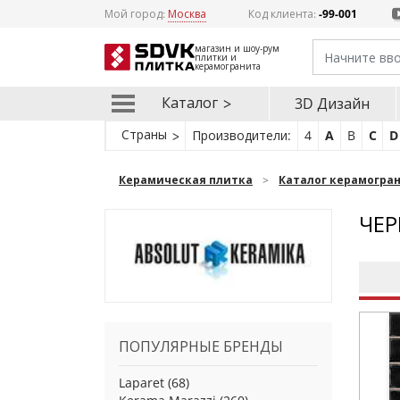
Мой город:
Москва
Код клиента:
-99-001
магазин и шоу-рум
плитки и
керамогранита
Каталог
3D Дизайн
Страны
Производители:
4
A
B
C
D
Керамическая плитка
Каталог керамогра
ЧЕР
ПОПУЛЯРНЫЕ БРЕНДЫ
Laparet
(68)