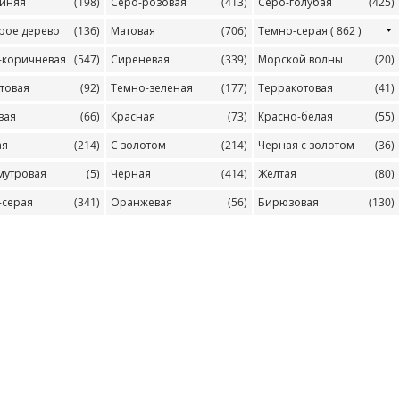
синяя
(198)
Серо-розовая
(413)
Серо-голубая
(425)
рое дерево
(136)
Матовая
(706)
Темно-серая
( 862 )
-коричневая
(547)
Сиреневая
(339)
Морской волны
(20)
товая
(92)
Темно-зеленая
(177)
Терракотовая
(41)
вая
(66)
Красная
(73)
Красно-белая
(55)
ая
(214)
С золотом
(214)
Черная с золотом
(36)
мутровая
(5)
Черная
(414)
Желтая
(80)
-серая
(341)
Оранжевая
(56)
Бирюзовая
(130)