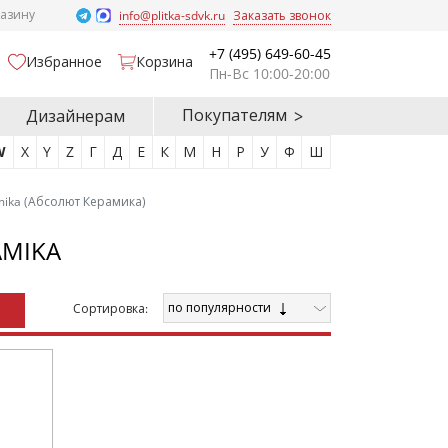
газину
info@plitka-sdvk.ru
Заказать звонок
+7 (495) 649-60-45
Избранное
Корзина
Пн-Вс 10:00-20:00
Покупателям
Дизайнерам
W
X
Y
Z
Г
Д
Е
К
М
Н
Р
У
Ф
Ш
mika (Абсолют Керамика)
AMIKA
по популярности
Cортировка: