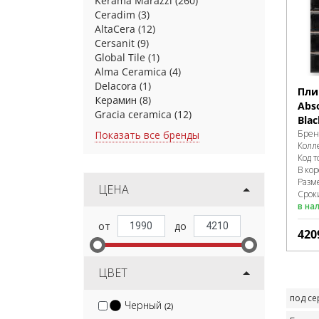
Kerama Marazzi
(260)
Ceradim
(3)
AltaCera
(12)
Cersanit
(9)
Global Tile
(1)
Alma Ceramica
(4)
Delacora
(1)
Пли
Керамин
(8)
Abso
Gracia ceramica
(12)
Blac
Брен
Показать все бренды
Колл
Код т
В ко
Разм
ЦЕНА
Срок
в на
420
ЦВЕТ
под с
Черный
(2)