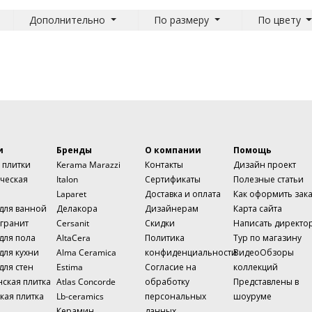
Дополнительно
По размеру
По цвету
и
Бренды
О компании
Помощь
 плитки
Kerama Marazzi
Контакты
Дизайн проект
ческая
Italon
Сертификаты
Полезные статьи
Laparet
Доставка и оплата
Как оформить зак
 для ванной
Делакора
Дизайнерам
Карта сайта
гранит
Cersanit
Скидки
Написать директо
для пола
AltaCera
Политика
Тур по магазину
для кухни
Alma Ceramica
конфиденциальности
ВидеоОбзоры
для стен
Estima
Согласие на
коллекций
нская плитка
Atlas Concorde
обработку
Представлены в
кая плитка
Lb-ceramics
персональных
шоуруме
Керамин
данных