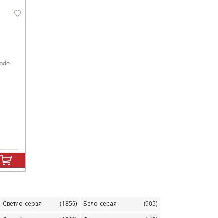
lado
Светло-серая
(1856)
Бело-серая
(905)