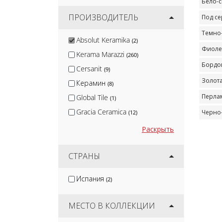
Бело-
ПРОИЗВОДИТЕЛЬ
Под се
Темно
Absolut Keramika
(2)
Фиоле
Kerama Marazzi
(260)
Бордо
Cersanit
(9)
Золот
Керамин
(8)
Перла
Global Tile
(1)
Gracia Ceramica
Черно
(12)
Velsaa
(8)
Раскрыть
Monopole
(1)
Керлайф
СТРАНЫ
(3)
Lb-Ceramics
(6)
Испания
(2)
Ceramica Classic
(6)
Emigres
(1)
МЕСТО В КОЛЛЕКЦИИ