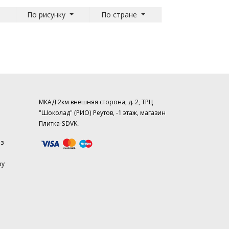
По рисунку
По стране
МКАД 2км внешняя сторона, д. 2, ТРЦ
"Шоколад" (РИО) Реутов, -1 этаж, магазин
Плитка-SDVK.
аз
ру