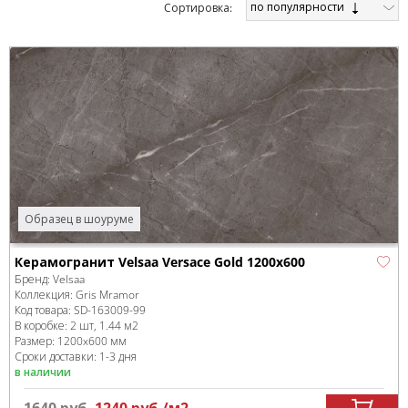
по популярности
Cортировка:
Образец в шоуруме
Керамогранит Velsaa Versace Gold 1200x600
Бренд:
Velsaa
Коллекция:
Gris Mramor
Код товара:
SD-163009
-99
В коробке
:
2 шт, 1.44 м
2
Размер:
1200x600 мм
Сроки доставки: 1-3 дня
в наличии
1640
руб.
1240
руб.
/м
2