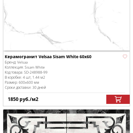
Керамогранит Velsaa Sisam White 60x60
Бренд:
Velsaa
Коллекция:
Sisam White
Код товара:
SD-248988
-99
В коробке
:
4 шт, 1.44 м
2
Размер:
600x600 мм
Сроки доставки: 30 дней
1850
руб.
/м
2