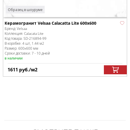
Образец в шоуруме
Керамогранит Velsaa Calacatta Lite 600x600
Бренд:
Velsaa
Коллекция:
Calacata Lite
Код товара:
SD-216894
-99
В коробке
:
4 шт, 1.44 м
2
Размер:
600x600 мм
Сроки доставки: 7 - 10 дней
в наличии
1611
руб.
/м
2