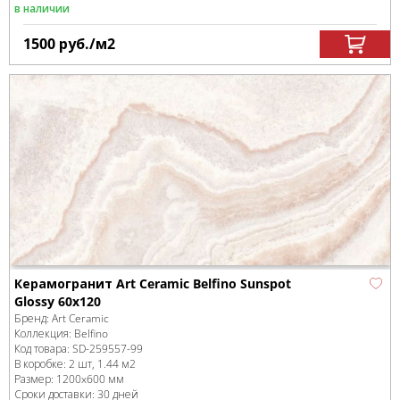
в наличии
1500
руб.
/м
2
Керамогранит Art Ceramic Belfino Sunspot
Glossy 60x120
Бренд:
Art Ceramic
Коллекция:
Belfino
Код товара:
SD-259557
-99
В коробке
:
2 шт, 1.44 м
2
Размер:
1200x600 мм
Сроки доставки: 30 дней