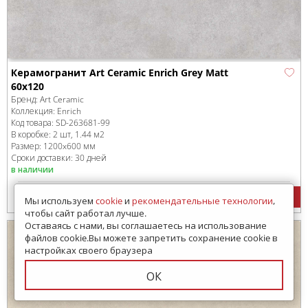
Керамогранит Art Ceramic Enrich Grey Matt
60x120
Бренд:
Art Ceramic
Коллекция:
Enrich
Код товара:
SD-263681
-99
В коробке
:
2 шт, 1.44 м
2
Размер:
1200x600 мм
Сроки доставки: 30 дней
в наличии
1990
руб.
/м
2
Мы используем
cookie
и
рекомендательные технологии
,
чтобы сайт работал лучше.
Оставаясь с нами, вы соглашаетесь на использование
файлов cookie.Вы можете запретить сохранение cookie в
настройках своего браузера
ОК