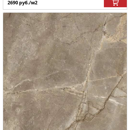
2690
руб.
/м
2