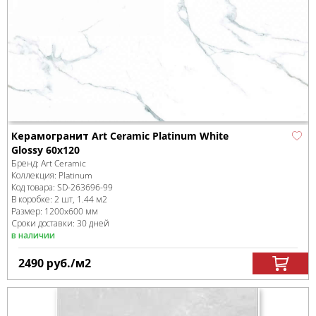
Керамогранит Art Ceramic Platinum White
Glossy 60x120
Бренд:
Art Ceramic
Коллекция:
Platinum
Код товара:
SD-263696
-99
В коробке
:
2 шт, 1.44 м
2
Размер:
1200x600 мм
Сроки доставки: 30 дней
в наличии
2490
руб.
/м
2