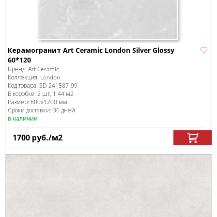
Керамогранит Art Ceramic London Silver Glossy
60*120
Бренд:
Art Ceramic
Коллекция:
London
Код товара:
SD-241587
-99
В коробке
:
2 шт, 1.44 м
2
Размер:
600x1200 мм
Сроки доставки: 30 дней
в наличии
1700
руб.
/м
2