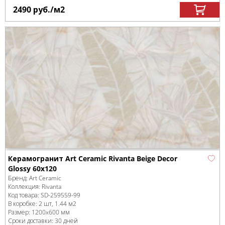
2490
руб.
/м
2
Керамогранит Art Ceramic Rivanta Beige Decor
Glossy 60x120
Бренд:
Art Ceramic
Коллекция:
Rivanta
Код товара:
SD-259559
-99
В коробке
:
2 шт, 1.44 м
2
Размер:
1200x600 мм
Сроки доставки: 30 дней