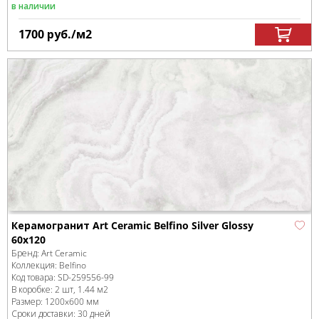
в наличии
1700
руб.
/м
2
Керамогранит Art Ceramic Belfino Silver Glossy
60x120
Бренд:
Art Ceramic
Коллекция:
Belfino
Код товара:
SD-259556
-99
В коробке
:
2 шт, 1.44 м
2
Размер:
1200x600 мм
Сроки доставки: 30 дней