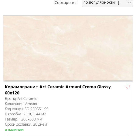
по популярности
Cортировка:
Керамогранит Art Ceramic Armani Crema Glossy
60x120
Бренд:
Art Ceramic
Коллекция:
Armani
Код товара:
SD-259551
-99
В коробке
:
2 шт, 1.44 м
2
Размер:
1200x600 мм
Сроки доставки: 30 дней
в наличии