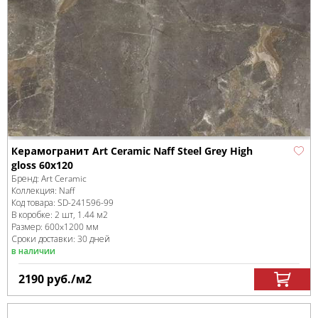
Керамогранит Art Ceramic Naff Steel Grey High
gloss 60x120
Бренд:
Art Ceramic
Коллекция:
Naff
Код товара:
SD-241596
-99
В коробке
:
2 шт, 1.44 м
2
Размер:
600x1200 мм
Сроки доставки: 30 дней
в наличии
2190
руб.
/м
2