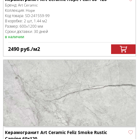
Бренд:
Art Ceramic
Коллекция:
Hope
Код товара:
SD-241559
-99
В коробке
:
2 шт, 1.44 м
2
Размер:
600x1200 мм
Сроки доставки: 30 дней
в наличии
2490
руб.
/м
2
Керамогранит Art Ceramic Feliz Smoke Rustic
Carving 60x120