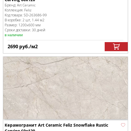
Бренд:
Art Ceramic
Коллекция:
Feliz
Код товара:
SD-263686
-99
В коробке
:
2 шт, 1.44 м
2
Размер:
1200x600 мм
Сроки доставки: 30 дней
в наличии
2690
руб.
/м
2
Керамогранит Art Ceramic Feliz Snowflake Rustic
Carving 60x120