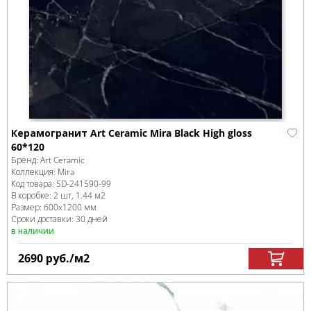
Керамогранит Art Ceramic Mira Black High gloss
60*120
Бренд:
Art Ceramic
Коллекция:
Mira
Код товара:
SD-241590
-99
В коробке
:
2 шт, 1.44 м
2
Размер:
600x1200 мм
Сроки доставки: 30 дней
в наличии
2690
руб.
/м
2