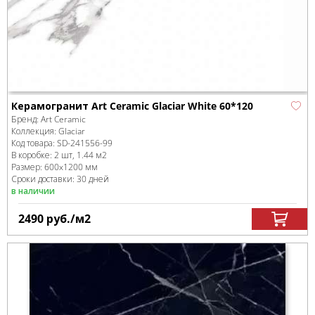
Керамогранит Art Ceramic Glaciar White 60*120
Бренд:
Art Ceramic
Коллекция:
Glaciar
Код товара:
SD-241556
-99
В коробке
:
2 шт, 1.44 м
2
Размер:
600x1200 мм
Сроки доставки: 30 дней
в наличии
2490
руб.
/м
2