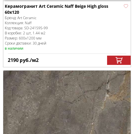
Керамогранит Art Ceramic Naff Beige High gloss
60x120
Бренд:
Art Ceramic
Коллекция:
Naff
Код товара:
SD-241595
-99
В коробке
:
2 шт, 1.44 м
2
Размер:
600x1200 мм
Сроки доставки: 30 дней
в наличии
2190
руб.
/м
2