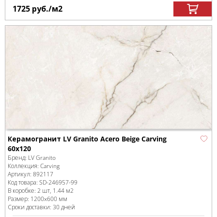
1725
руб.
/м
2
Керамогранит LV Granito Acero Beige Carving
60x120
Бренд:
LV Granito
Коллекция:
Carving
Артикул:
892117
Код товара:
SD-246957
-99
В коробке
:
2 шт, 1.44 м
2
Размер:
1200x600 мм
Сроки доставки: 30 дней