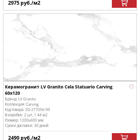
2975
руб.
/м
2
Керамогранит LV Granito Cela Statuario Carving
60x120
Бренд:
LV Granito
Коллекция:
Carving
Код товара:
SD-277056
-99
В коробке
:
2 шт, 1.44 м
2
Размер:
1200x600 мм
Сроки доставки: 30 дней
2490
руб.
/м
2