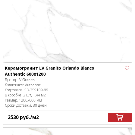
Керамогранит LV Granito Orlando Bianco
Authentic 600x1200
Бренд:
LV Granito
Коллекция:
Authentic
Код товара:
SD-259109
-99
В коробке
:
2 шт, 1.44 м
2
Размер:
1200x600 мм
Сроки доставки: 30 дней
2530
руб.
/м
2