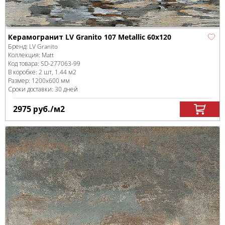
Керамогранит LV Granito 107 Metallic 60x120
Бренд:
LV Granito
Коллекция:
Matt
Код товара:
SD-277063
-99
В коробке
:
2 шт, 1.44 м
2
Размер:
1200x600 мм
Сроки доставки: 30 дней
2975
руб.
/м
2