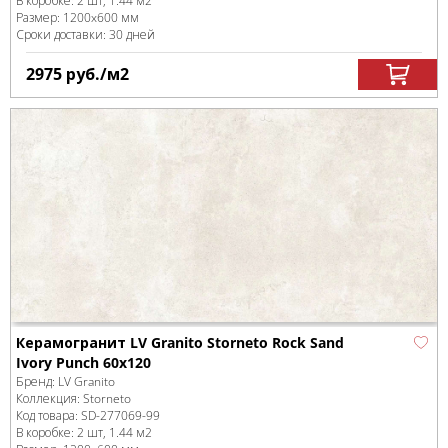
В коробке
:
2 шт, 1.44 м
2
Размер:
1200x600 мм
Сроки доставки: 30 дней
2975
руб.
/м
2
Керамогранит LV Granito Storneto Rock Sand
Ivory Punch 60x120
Бренд:
LV Granito
Коллекция:
Storneto
Код товара:
SD-277069
-99
В коробке
:
2 шт, 1.44 м
2