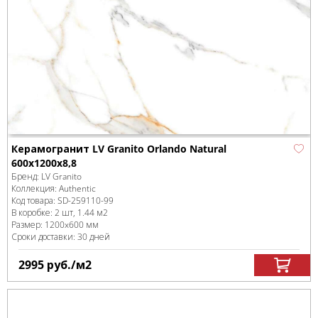
Керамогранит LV Granito Orlando Natural
600x1200х8,8
Бренд:
LV Granito
Коллекция:
Authentic
Код товара:
SD-259110
-99
В коробке
:
2 шт, 1.44 м
2
Размер:
1200x600 мм
Сроки доставки: 30 дней
2995
руб.
/м
2