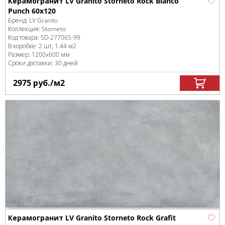
Керамогранит LV Granito Storneto Rock Bianco
Punch 60x120
Бренд:
LV Granito
Коллекция:
Storneto
Код товара:
SD-277065
-99
В коробке
:
2 шт, 1.44 м
2
Размер:
1200x600 мм
Сроки доставки: 30 дней
2975
руб.
/м
2
Керамогранит LV Granito Storneto Rock Grafit