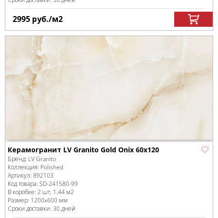
2995
руб.
/м
2
Керамогранит LV Granito Gold Onix 60x120
Бренд:
LV Granito
Коллекция:
Polished
Артикул:
892103
Код товара:
SD-241580
-99
В коробке
:
2 шт, 1.44 м
2
Размер:
1200x600 мм
Сроки доставки: 30 дней