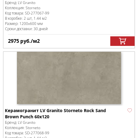
Бренд:
LV Granito
Коллекция:
Storneto
Код товара:
SD-277067
-99
В коробке
:
2 шт, 1.44 м
2
Размер:
1200x600 мм
Сроки доставки: 30 дней
2975
руб.
/м
2
Керамогранит LV Granito Storneto Rock Sand
Brown Punch 60x120
Бренд:
LV Granito
Коллекция:
Storneto
Код товара:
SD-277068
-99