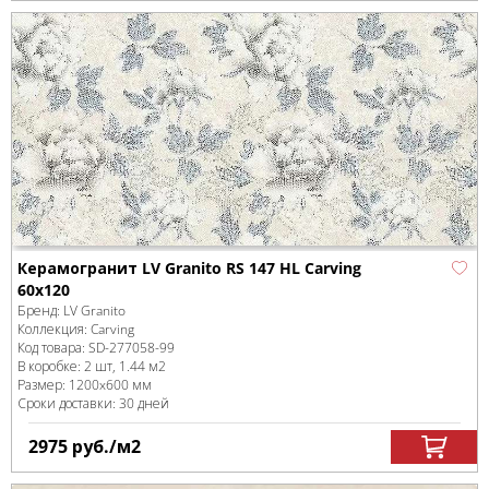
Керамогранит LV Granito RS 147 HL Carving
60x120
Бренд:
LV Granito
Коллекция:
Carving
Код товара:
SD-277058
-99
В коробке
:
2 шт, 1.44 м
2
Размер:
1200x600 мм
Сроки доставки: 30 дней
2975
руб.
/м
2