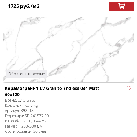
1725
руб.
/м
2
Образец в шоуруме
Керамогранит LV Granito Endless 034 Matt
60x120
Бренд:
LV Granito
Коллекция:
Carving
Артикул:
892118
Код товара:
SD-241577
-99
В коробке
:
2 шт, 1.44 м
2
Размер:
1200x600 мм
Сроки доставки: 30 дней