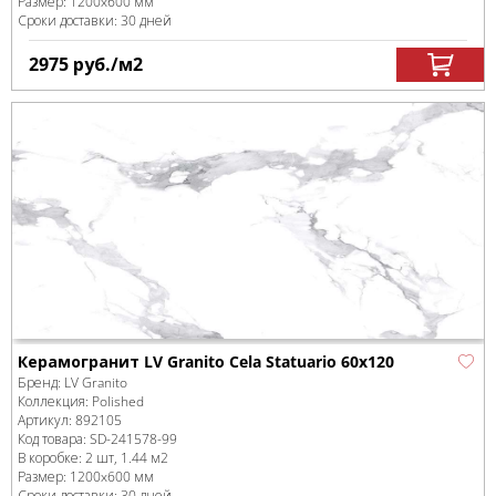
Размер:
1200x600 мм
Сроки доставки: 30 дней
2975
руб.
/м
2
Керамогранит LV Granito Cela Statuario 60x120
Бренд:
LV Granito
Коллекция:
Polished
Артикул:
892105
Код товара:
SD-241578
-99
В коробке
:
2 шт, 1.44 м
2
Размер:
1200x600 мм
Сроки доставки: 30 дней