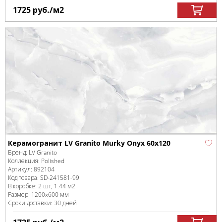
1725
руб.
/м
2
Керамогранит LV Granito Murky Onyx 60x120
Бренд:
LV Granito
Коллекция:
Polished
Артикул:
892104
Код товара:
SD-241581
-99
В коробке
:
2 шт, 1.44 м
2
Размер:
1200x600 мм
Сроки доставки: 30 дней