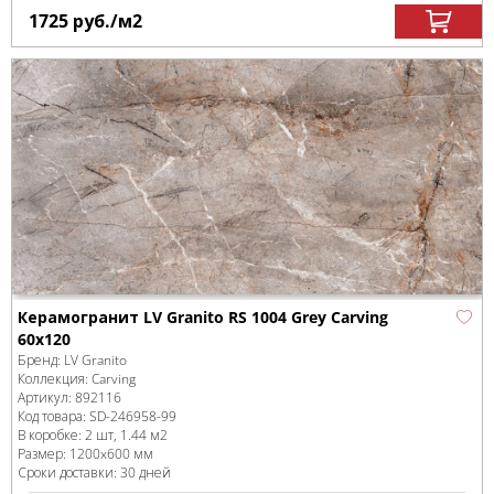
1725
руб.
/м
2
Керамогранит LV Granito RS 1004 Grey Carving
60x120
Бренд:
LV Granito
Коллекция:
Carving
Артикул:
892116
Код товара:
SD-246958
-99
В коробке
:
2 шт, 1.44 м
2
Размер:
1200x600 мм
Сроки доставки: 30 дней