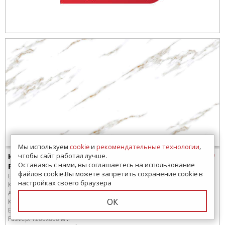
Мы используем
cookie
и
рекомендательные технологии
,
чтобы сайт работал лучше.
Керамогранит LV Granito Radial Statuario
Оставаясь с нами, вы соглашаетесь на использование
Polished 60x120
файлов cookie.Вы можете запретить сохранение cookie в
Бренд:
LV Granito
настройках своего браузера
Коллекция:
Polished
Артикул:
892101
ОК
Код товара:
SD-241582
-99
В коробке
:
2 шт, 1.44 м
2
Размер:
1200x600 мм