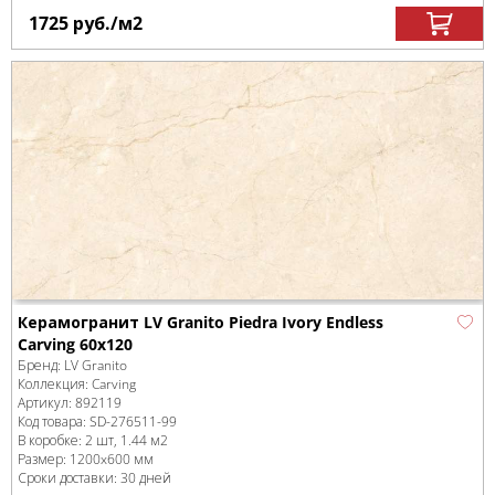
1725
руб.
/м
2
Керамогранит LV Granito Piedra Ivory Endless
Carving 60x120
Бренд:
LV Granito
Коллекция:
Carving
Артикул:
892119
Код товара:
SD-276511
-99
В коробке
:
2 шт, 1.44 м
2
Размер:
1200x600 мм
Сроки доставки: 30 дней