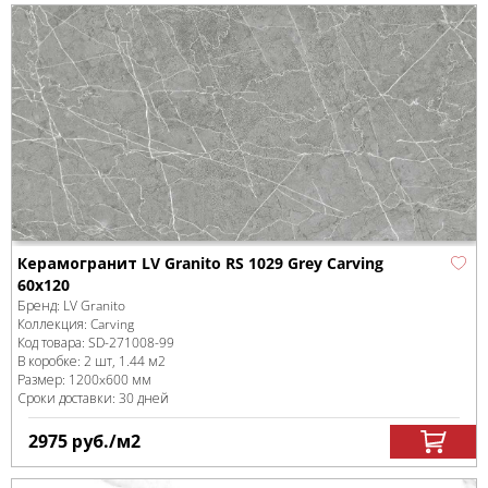
Керамогранит LV Granito RS 1029 Grey Carving
60х120
Бренд:
LV Granito
Коллекция:
Carving
Код товара:
SD-271008
-99
В коробке
:
2 шт, 1.44 м
2
Размер:
1200x600 мм
Сроки доставки: 30 дней
2975
руб.
/м
2