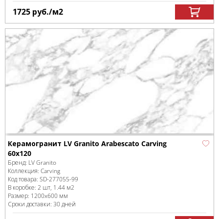
1725
руб.
/м
2
Керамогранит LV Granito Arabescato Carving
60x120
Бренд:
LV Granito
Коллекция:
Carving
Код товара:
SD-277055
-99
В коробке
:
2 шт, 1.44 м
2
Размер:
1200x600 мм
Сроки доставки: 30 дней