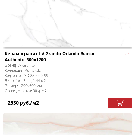
Керамогранит LV Granito Orlando Bianco
Authentic 600x1200
Бренд:
LV Granito
Коллекция:
Authentic
Код товара:
SD-282620
-99
В коробке
:
2 шт, 1.44 м
2
Размер:
1200x600 мм
Сроки доставки: 30 дней
2530
руб.
/м
2