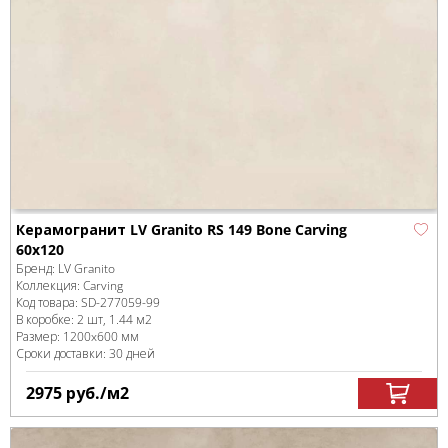
Керамогранит LV Granito RS 149 Bone Carving
60x120
Бренд:
LV Granito
Коллекция:
Carving
Код товара:
SD-277059
-99
В коробке
:
2 шт, 1.44 м
2
Размер:
1200x600 мм
Сроки доставки: 30 дней
2975
руб.
/м
2