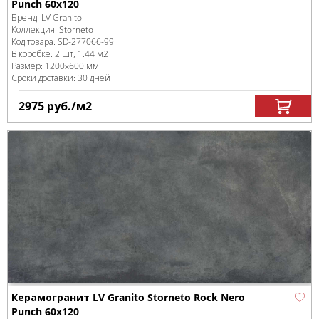
Punch 60x120
Бренд:
LV Granito
Коллекция:
Storneto
Код товара:
SD-277066
-99
В коробке
:
2 шт, 1.44 м
2
Размер:
1200x600 мм
Сроки доставки: 30 дней
2975
руб.
/м
2
Керамогранит LV Granito Storneto Rock Nero
Punch 60x120