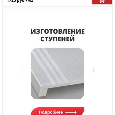
1725
руб.
/м
2