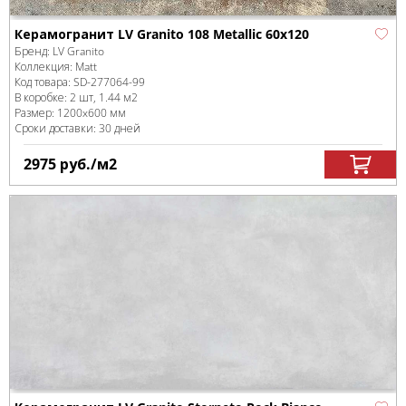
Керамогранит LV Granito 108 Metallic 60x120
Бренд:
LV Granito
Коллекция:
Matt
Код товара:
SD-277064
-99
В коробке
:
2 шт, 1.44 м
2
Размер:
1200x600 мм
Сроки доставки: 30 дней
2975
руб.
/м
2