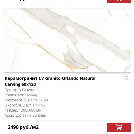
Керамогранит LV Granito Orlando Natural
Carving 60x120
Бренд:
LV Granito
Коллекция:
Carving
Код товара:
SD-277057
-99
В коробке
:
2 шт, 1.44 м
2
Размер:
1200x600 мм
Сроки доставки: 30 дней
2490
руб.
/м
2