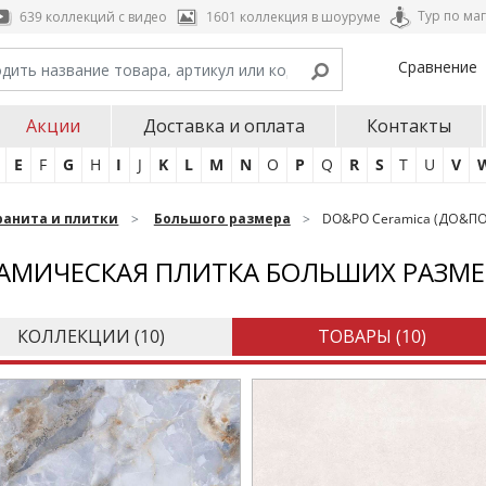
Тур по ма
639 коллекций с видео
1601 коллекция в шоуруме
Сравнение
Акции
Доставка и оплата
Контакты
E
F
G
H
I
J
K
L
M
N
O
P
Q
R
S
T
U
V
ранита и плитки
Большого размера
DO&PO Ceramica (ДО&ПО
АМИЧЕСКАЯ ПЛИТКА БОЛЬШИХ РАЗМЕ
КОЛЛЕКЦИИ (
10
)
ТОВАРЫ (
10
)