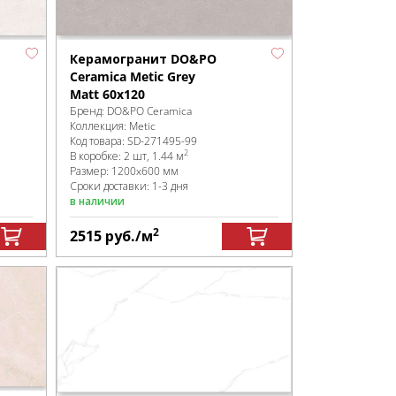
Керамогранит DO&PO
Ceramica Metic Grey
Matt 60x120
Бренд:
DO&PO Ceramica
Коллекция:
Metic
Код товара:
SD-271495
-99
2
В коробке
:
2 шт, 1.44 м
Размер:
1200x600 мм
Сроки доставки: 1-3 дня
в наличии
2
2515
руб.
/м