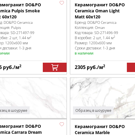
Керамогранит DO&PO
амогранит DO&PO
Ceramica Oman Light
amica Pulpis Smoke
Matt 60x120
t 60x120
Бренд:
DO&PO Ceramica
д:
DO&PO Ceramica
Коллекция:
Oman
екция:
Pulpis
Код товара:
SD-271496
-99
овара:
SD-271497
-99
2
2
В коробке
:
2 шт, 1.44 м
робке
:
2 шт, 1.44 м
Размер:
1200x600 мм
ер:
1200x600 мм
Сроки доставки: 1-3 дня
 доставки: 1-3 дня
в наличии
личии
2
2
5
руб.
/м
2305
руб.
/м
зец в шоуруме
Образец в шоуруме
амогранит DO&PO
Керамогранит DO&PO
amica Carrara Dream
Ceramica Marble