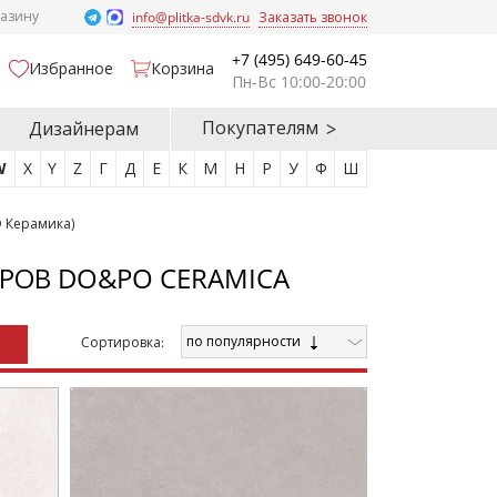
газину
info@plitka-sdvk.ru
Заказать звонок
+7 (495) 649-60-45
Избранное
Корзина
Пн-Вс 10:00-20:00
Покупателям
Дизайнерам
W
X
Y
Z
Г
Д
Е
К
М
Н
Р
У
Ф
Ш
 Керамика)
РОВ DO&PO CERAMICA
по популярности
Cортировка: