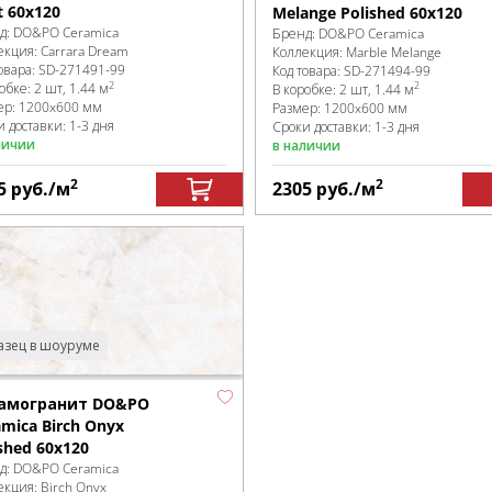
t 60x120
Melange Polished 60x120
д:
DO&PO Ceramica
Бренд:
DO&PO Ceramica
екция:
Carrara Dream
Коллекция:
Marble Melange
овара:
SD-271491
-99
Код товара:
SD-271494
-99
2
2
робке
:
2 шт, 1.44 м
В коробке
:
2 шт, 1.44 м
ер:
1200x600 мм
Размер:
1200x600 мм
 доставки: 1-3 дня
Сроки доставки: 1-3 дня
личии
в наличии
2
2
5
руб.
/м
2305
руб.
/м
зец в шоуруме
амогранит DO&PO
amica Birch Onyx
shed 60x120
д:
DO&PO Ceramica
екция:
Birch Onyx