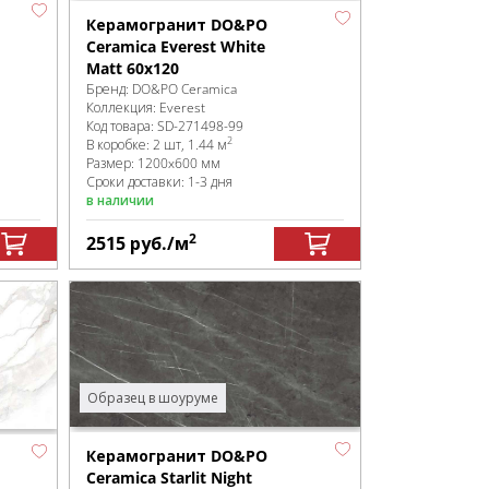
Керамогранит DO&PO
Ceramica Everest White
Matt 60x120
Бренд:
DO&PO Ceramica
Коллекция:
Everest
Код товара:
SD-271498
-99
2
В коробке
:
2 шт, 1.44 м
Размер:
1200x600 мм
Сроки доставки: 1-3 дня
в наличии
2
2515
руб.
/м
Образец в шоуруме
Керамогранит DO&PO
Ceramica Starlit Night