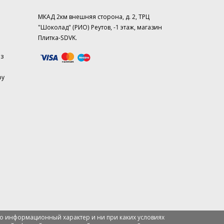
МКАД 2км внешняя сторона, д. 2, ТРЦ
"Шоколад" (РИО) Реутов, -1 этаж, магазин
Плитка-SDVK.
аз
ру
о информационный характер и ни при каких условиях