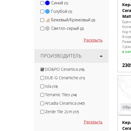
Синий
(1)
Кер
Cer
Голубой
(1)
Mat
Бежевый/Кремовый
(2)
Брен
Колл
Светло-серый
(2)
Код т
В ко
Раскрыть
Разм
Сроки
в на
ПРОИЗВОДИТЕЛЬ
230
DO&PO Ceramica
(10)
DUE-G Ceramiche
(11)
Isla
(13)
Terramic Tiles
(14)
Arcadia Ceramica
(147)
Обра
Zerde Tile 2cm
(17)
Panaria
(2)
Раскрыть
Кер
Cer
Blv Outdoor
(2)