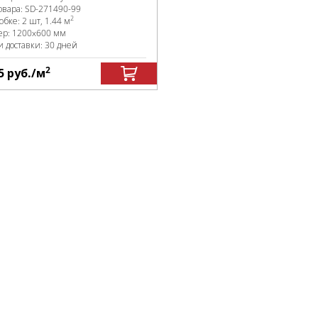
овара:
SD-271490
-99
2
робке
:
2 шт, 1.44 м
ер:
1200x600 мм
и доставки: 30 дней
2
5
руб.
/м