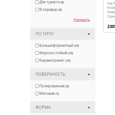
Для туалета
(9)
Код т
В ко
В коридор
(9)
Разм
Срок
Раскрыть
230
ПО ТИПУ
Большеформатный
(10)
Морозостойкий
(10)
Керамогранит
(10)
ПОВЕРХНОСТЬ
Полированная
(3)
Матовая
(7)
ФОРМА