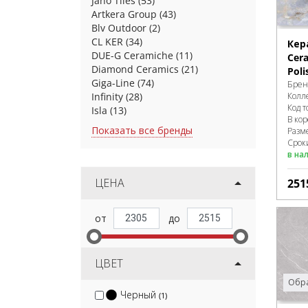
Jano Tiles
(53)
Artkera Group
(43)
Blv Outdoor
(2)
CL KER
(34)
Кер
DUE-G Ceramiche
(11)
Cer
Diamond Ceramics
(21)
Poli
Giga-Line
(74)
Брен
Infinity
(28)
Колл
Код т
Isla
(13)
В ко
Показать все бренды
Разм
Сроки
в на
ЦЕНА
251
ЦВЕТ
Обра
Черный
(1)