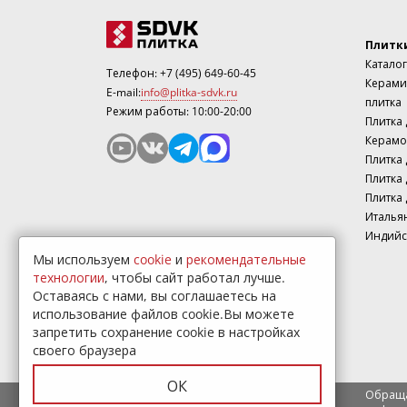
Плитк
Каталог
Телефон:
+7 (495) 649-60-45
Керами
E-mail:
info@plitka-sdvk.ru
плитка
Режим работы: 10:00-20:00
Плитка
Керамо
Плитка 
Плитка 
Плитка 
Италья
Индийс
Мы используем
cookie
и
рекомендательные
технологии
, чтобы сайт работал лучше.
Оставаясь с нами, вы соглашаетесь на
использование файлов cookie.Вы можете
запретить сохранение cookie в настройках
своего браузера
ОК
Обраща