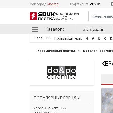
Мой город:
Москва
Код клиента:
-99-001
магазин и шоу-рум
плитки и
керамогранита
Каталог
3D Дизайн
Страны
Производители:
4
A
B
C
D
Керамическая плитка
Каталог керамог
КЕР
ПОПУЛЯРНЫЕ БРЕНДЫ
Zerde Tile 2cm
(17)