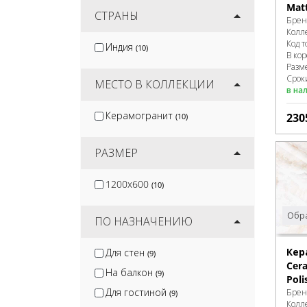
Mat
Nadis
СТРАНЫ
(2)
Брен
Колл
Diamond Ceramics
(21)
Код т
Индия
(10)
MGM Ceramiche
(23)
В ко
Разм
Mozart
(26)
Сроки
МЕСТО В КОЛЛЕКЦИИ
в на
Керамогранит
230
(10)
РАЗМЕР
1200x600
(10)
Обра
ПО НАЗНАЧЕНИЮ
Кер
Для стен
(9)
Cer
На балкон
(9)
Poli
Для гостиной
Брен
(9)
Колл