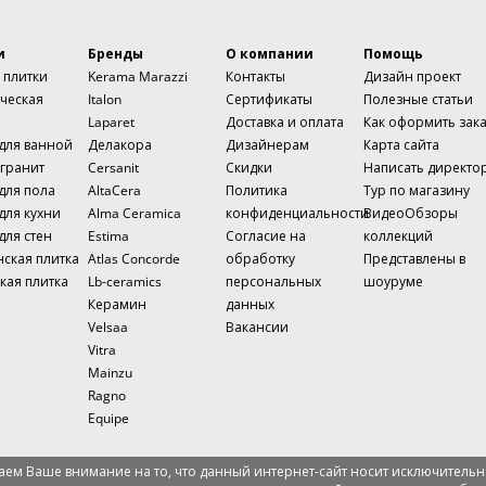
и
Бренды
О компании
Помощь
 плитки
Kerama Marazzi
Контакты
Дизайн проект
ческая
Italon
Сертификаты
Полезные статьи
Laparet
Доставка и оплата
Как оформить зак
 для ванной
Делакора
Дизайнерам
Карта сайта
гранит
Cersanit
Скидки
Написать директо
для пола
AltaCera
Политика
Тур по магазину
для кухни
Alma Ceramica
конфиденциальности
ВидеоОбзоры
для стен
Estima
Согласие на
коллекций
нская плитка
Atlas Concorde
обработку
Представлены в
кая плитка
Lb-ceramics
персональных
шоуруме
Керамин
данных
Velsaa
Вакансии
Vitra
Mainzu
Ragno
Equipe
ем Ваше внимание на то, что данный интернет-сайт носит исключительн