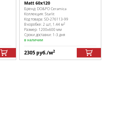
Matt 60x120
Бренд:
DO&PO Ceramica
Коллекция:
Starlit
Код товара:
SD-276113
-99
2
В коробке
:
2 шт, 1.44 м
Размер:
1200x600 мм
Сроки доставки: 1-3 дня
в наличии
2
2305
руб.
/м