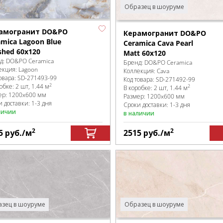
Образец в шоуруме
амогранит DO&PO
Керамогранит DO&PO
amica Lagoon Blue
Ceramica Cava Pearl
shed 60x120
Matt 60x120
д:
DO&PO Ceramica
Бренд:
DO&PO Ceramica
екция:
Lagoon
Коллекция:
Cava
овара:
SD-271493
-99
Код товара:
SD-271492
-99
2
робке
:
2 шт, 1.44 м
2
В коробке
:
2 шт, 1.44 м
ер:
1200x600 мм
Размер:
1200x600 мм
 доставки: 1-3 дня
Сроки доставки: 1-3 дня
личии
в наличии
2
2
5
руб.
/м
2515
руб.
/м
Образец в шоуруме
зец в шоуруме