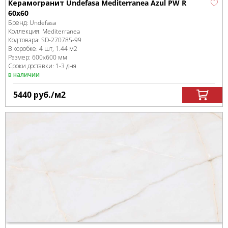
Керамогранит Undefasa Mediterranea Azul PW R
60x60
Бренд:
Undefasa
Коллекция:
Mediterranea
Код товара:
SD-270785
-99
В коробке
:
4 шт, 1.44 м
2
Размер:
600x600 мм
Сроки доставки: 1-3 дня
в наличии
5440
руб.
/м
2