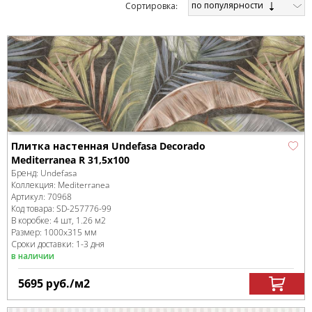
по популярности
Cортировка:
Плитка настенная Undefasa Decorado
Mediterranea R 31,5x100
Бренд:
Undefasa
Коллекция:
Mediterranea
Артикул:
70968
Код товара:
SD-257776
-99
В коробке
:
4 шт, 1.26 м
2
Размер:
1000x315 мм
Сроки доставки: 1-3 дня
в наличии
5695
руб.
/м
2