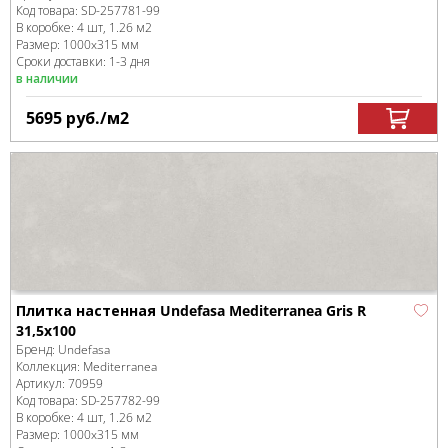
Код товара:
SD-257781
-99
В коробке
:
4 шт, 1.26 м
2
Размер:
1000x315 мм
Сроки доставки: 1-3 дня
в наличии
5695
руб.
/м
2
Плитка настенная Undefasa Mediterranea Gris R
31,5x100
Бренд:
Undefasa
Коллекция:
Mediterranea
Артикул:
70959
Код товара:
SD-257782
-99
В коробке
:
4 шт, 1.26 м
2
Размер:
1000x315 мм