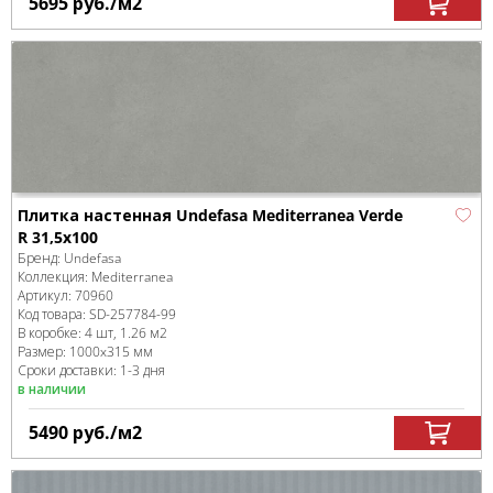
5695
руб.
/м
2
Плитка настенная Undefasa Mediterranea Verde
R 31,5x100
Бренд:
Undefasa
Коллекция:
Mediterranea
Артикул:
70960
Код товара:
SD-257784
-99
В коробке
:
4 шт, 1.26 м
2
Размер:
1000x315 мм
Сроки доставки: 1-3 дня
в наличии
5490
руб.
/м
2