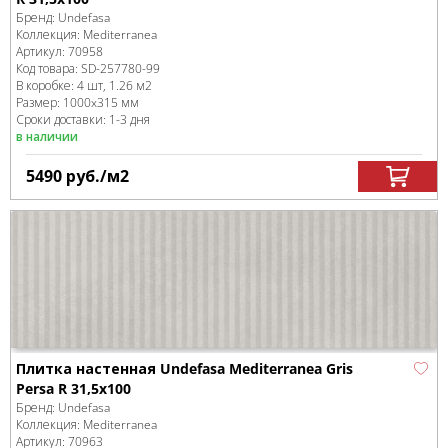
Бренд:
Undefasa
Коллекция:
Mediterranea
Артикул:
70958
Код товара:
SD-257780
-99
В коробке
:
4 шт, 1.26 м
2
Размер:
1000x315 мм
Сроки доставки: 1-3 дня
в наличии
5490
руб.
/м
2
Плитка настенная Undefasa Mediterranea Gris
Persa R 31,5x100
Бренд:
Undefasa
Коллекция:
Mediterranea
Артикул:
70963