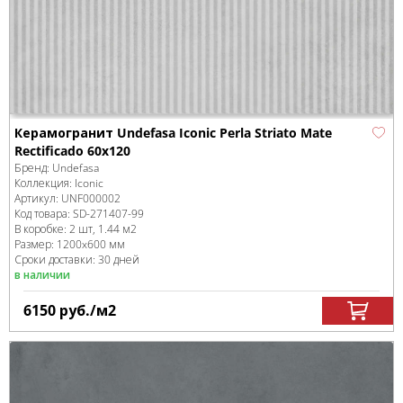
Керамогранит Undefasa Iconic Perla Striato Mate
Rectificado 60х120
Бренд:
Undefasa
Коллекция:
Iconic
Артикул:
UNF000002
Код товара:
SD-271407
-99
В коробке
:
2 шт, 1.44 м
2
Размер:
1200x600 мм
Сроки доставки: 30 дней
в наличии
6150
руб.
/м
2