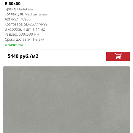
R 60x60
Бренд:
Undefasa
Коллекция:
Mediterranea
Артикул:
70966
Код товара:
SD-257774
-99
В коробке
:
4 шт, 1.44 м
2
Размер:
600x600 мм
Сроки доставки: 1-3 дня
в наличии
5440
руб.
/м
2