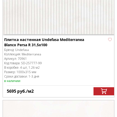
Плитка настенная Undefasa Mediterranea
Blanco Persa R 31,5x100
Бренд:
Undefasa
Коллекция:
Mediterranea
Артикул:
70961
Код товара:
SD-257777
-99
В коробке
:
4 шт, 1.26 м
2
Размер:
1000x315 мм
Сроки доставки: 1-3 дня
в наличии
5695
руб.
/м
2