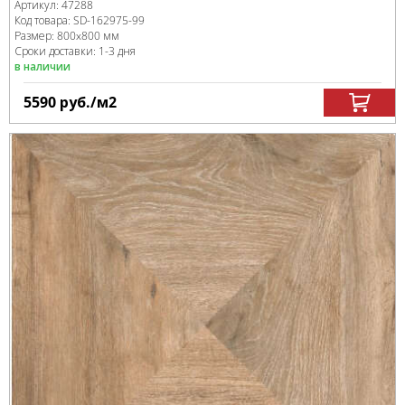
Артикул:
47288
Код товара:
SD-162975
-99
Размер:
800x800 мм
Сроки доставки: 1-3 дня
в наличии
5590
руб.
/м
2