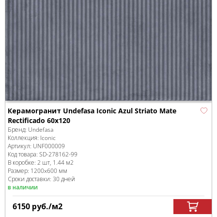
Керамогранит Undefasa Iconic Azul Striato Mate
Rectificado 60х120
Бренд:
Undefasa
Коллекция:
Iconic
Артикул:
UNF000009
Код товара:
SD-278162
-99
В коробке
:
2 шт, 1.44 м
2
Размер:
1200x600 мм
Сроки доставки: 30 дней
в наличии
6150
руб.
/м
2