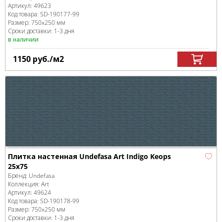
Артикул:
49623
Код товара:
SD-190177
-99
Размер:
750x250 мм
Сроки доставки: 1-3 дня
в наличии
1150
руб.
/м
2
Плитка настенная Undefasa Art Indigo Keops
25x75
Бренд:
Undefasa
Коллекция:
Art
Артикул:
49624
Код товара:
SD-190178
-99
Размер:
750x250 мм
Сроки доставки: 1-3 дня