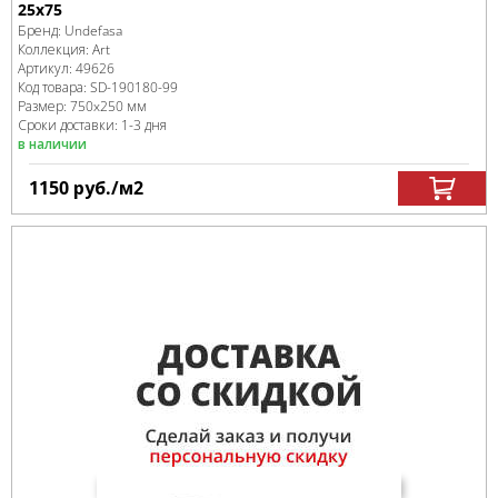
25x75
Бренд:
Undefasa
Коллекция:
Art
Артикул:
49626
Код товара:
SD-190180
-99
Размер:
750x250 мм
Сроки доставки: 1-3 дня
в наличии
1150
руб.
/м
2