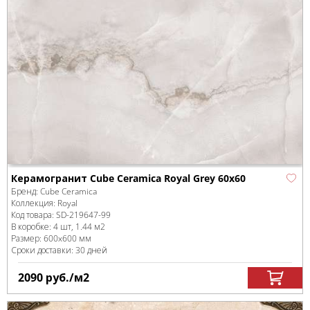
Керамогранит Cube Ceramica Royal Grey 60x60
Бренд:
Cube Ceramica
Коллекция:
Royal
Код товара:
SD-219647
-99
В коробке
:
4 шт, 1.44 м
2
Размер:
600x600 мм
Сроки доставки: 30 дней
2090
руб.
/м
2