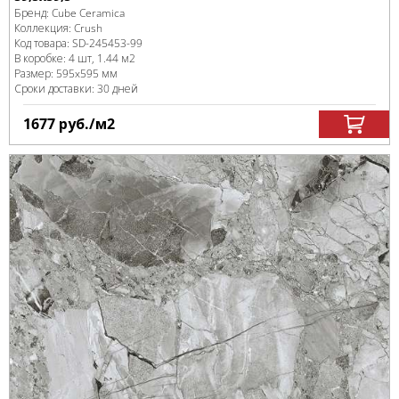
Бренд:
Cube Ceramica
Коллекция:
Crush
Код товара:
SD-245453
-99
В коробке
:
4 шт, 1.44 м
2
Размер:
595x595 мм
Сроки доставки: 30 дней
1677
руб.
/м
2