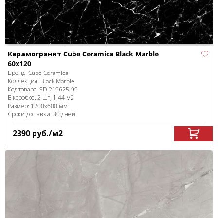
Керамогранит Cube Ceramica Black Marble
60x120
Бренд:
Cube Ceramica
Коллекция:
Black Marble
Код товара:
SD-219625
-99
В коробке
:
2 шт, 1.44 м
2
Размер:
1200x600 мм
Сроки доставки: 30 дней
2390
руб.
/м
2