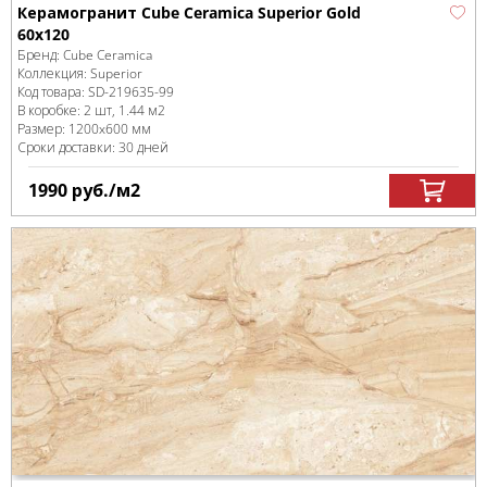
Керамогранит Cube Ceramica Superior Gold
60x120
Бренд:
Cube Ceramica
Коллекция:
Superior
Код товара:
SD-219635
-99
В коробке
:
2 шт, 1.44 м
2
Размер:
1200x600 мм
Сроки доставки: 30 дней
1990
руб.
/м
2