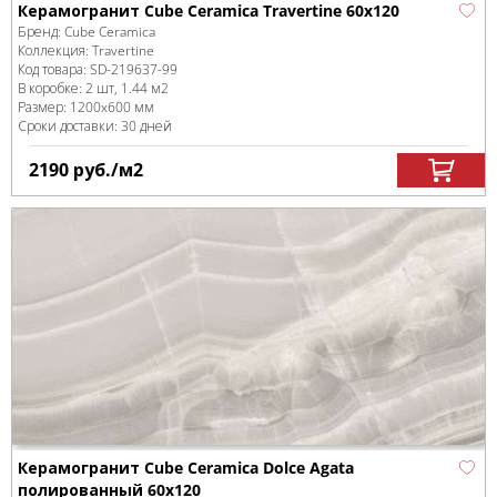
Керамогранит Cube Ceramica Travertine 60x120
Бренд:
Cube Ceramica
Коллекция:
Travertine
Код товара:
SD-219637
-99
В коробке
:
2 шт, 1.44 м
2
Размер:
1200x600 мм
Сроки доставки: 30 дней
2190
руб.
/м
2
Керамогранит Cube Ceramica Dolce Agata
полированный 60x120