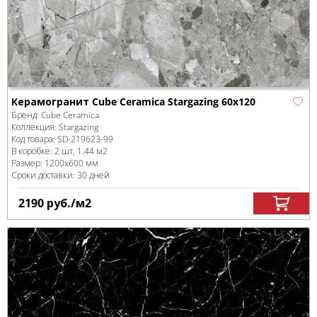
Керамогранит Cube Ceramica Stargazing 60x120
Бренд:
Cube Ceramica
Коллекция:
Stargazing
Код товара:
SD-219623
-99
В коробке
:
2 шт, 1.44 м
2
Размер:
1200x600 мм
Сроки доставки: 30 дней
2190
руб.
/м
2