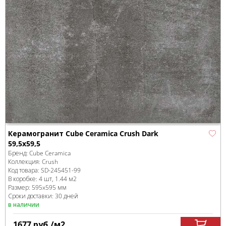
Керамогранит Cube Ceramica Crush Dark
59,5x59,5
Бренд:
Cube Ceramica
Коллекция:
Crush
Код товара:
SD-245451
-99
В коробке
:
4 шт, 1.44 м
2
Размер:
595x595 мм
Сроки доставки: 30 дней
в наличии
1677
руб.
/м
2