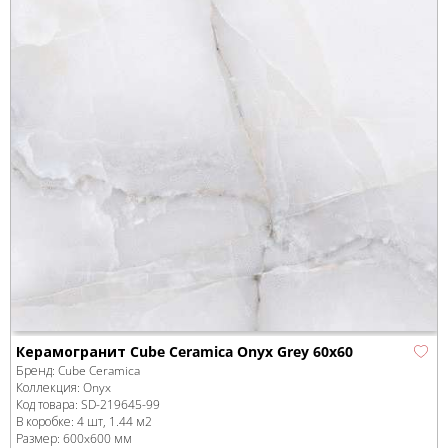
Керамогранит Cube Ceramica Onyx Grey 60x60
Бренд:
Cube Ceramica
Коллекция:
Onyx
Код товара:
SD-219645
-99
В коробке
:
4 шт, 1.44 м
2
Размер:
600x600 мм