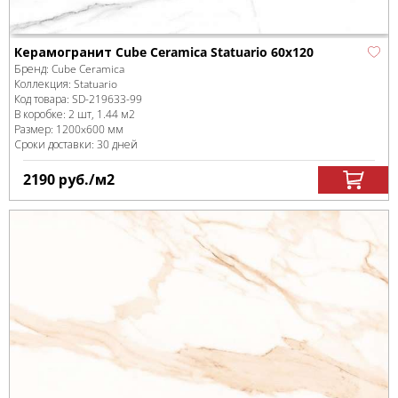
Керамогранит Cube Ceramica Statuario 60x120
Бренд:
Cube Ceramica
Коллекция:
Statuario
Код товара:
SD-219633
-99
В коробке
:
2 шт, 1.44 м
2
Размер:
1200x600 мм
Сроки доставки: 30 дней
2190
руб.
/м
2