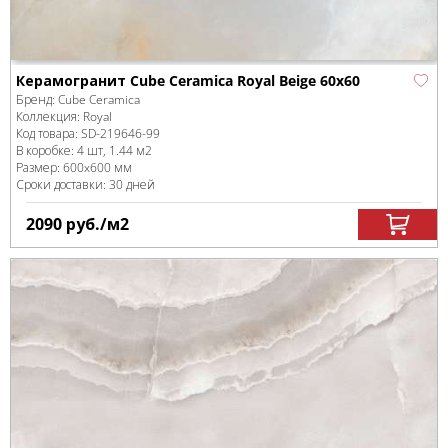
Керамогранит Cube Ceramica Royal Beige 60x60
Бренд:
Cube Ceramica
Коллекция:
Royal
Код товара:
SD-219646
-99
В коробке
:
4 шт, 1.44 м
2
Размер:
600x600 мм
Сроки доставки: 30 дней
2090
руб.
/м
2