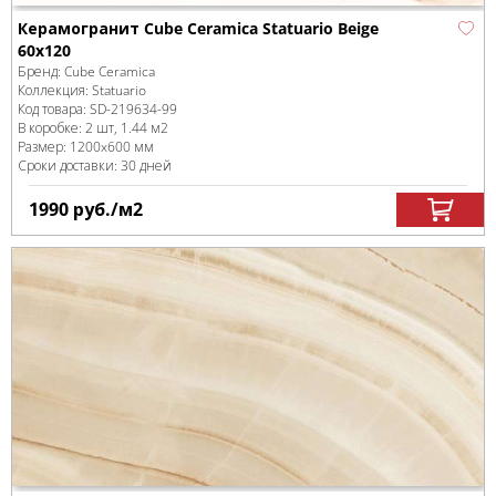
Керамогранит Cube Ceramica Statuario Beige
60x120
Бренд:
Cube Ceramica
Коллекция:
Statuario
Код товара:
SD-219634
-99
В коробке
:
2 шт, 1.44 м
2
Размер:
1200x600 мм
Сроки доставки: 30 дней
1990
руб.
/м
2