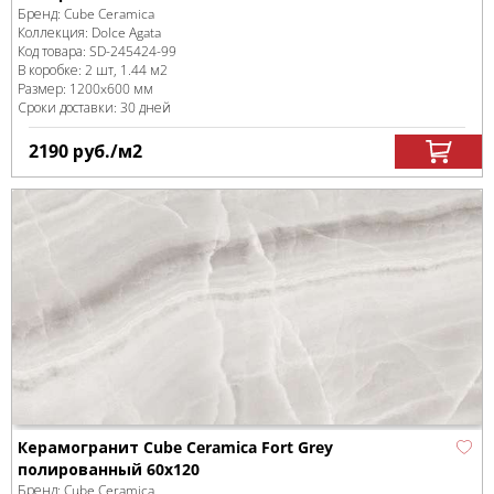
Бренд:
Cube Ceramica
Коллекция:
Dolce Agata
Код товара:
SD-245424
-99
В коробке
:
2 шт, 1.44 м
2
Размер:
1200x600 мм
Сроки доставки: 30 дней
2190
руб.
/м
2
Керамогранит Cube Ceramica Fort Grey
полированный 60x120
Бренд:
Cube Ceramica