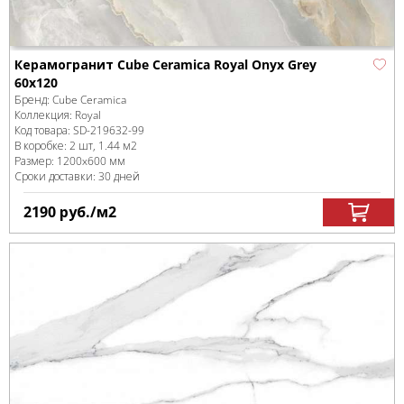
Керамогранит Cube Ceramica Royal Onyx Grey
60x120
Бренд:
Cube Ceramica
Коллекция:
Royal
Код товара:
SD-219632
-99
В коробке
:
2 шт, 1.44 м
2
Размер:
1200x600 мм
Сроки доставки: 30 дней
2190
руб.
/м
2