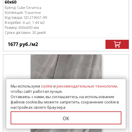
60x60
Бренд:
Cube Ceramica
Коллекция:
Travertine
Код товара:
SD-219651
-99
В коробке
:
4 шт, 1.44 м
2
Размер:
600x600 мм
Сроки доставки: 30 дней
1677
руб.
/м
2
Мы используем
cookie
и
рекомендательные технологии
,
чтобы сайт работал лучше.
Оставаясь с нами, вы соглашаетесь на использование
файлов cookie.Вы можете запретить сохранение cookie в
настройках своего браузера
ОК