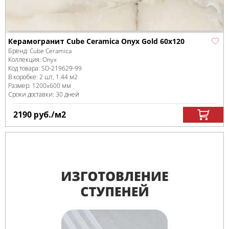
Керамогранит Cube Ceramica Onyx Gold 60x120
Бренд:
Cube Ceramica
Коллекция:
Onyx
Код товара:
SD-219629
-99
В коробке
:
2 шт, 1.44 м
2
Размер:
1200x600 мм
Сроки доставки: 30 дней
2190
руб.
/м
2