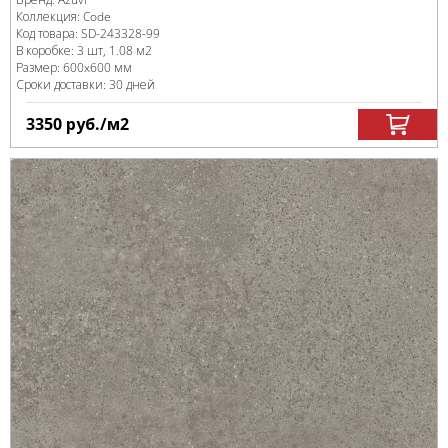
Коллекция:
Code
Код товара:
SD-243328
-99
В коробке
:
3 шт, 1.08 м
2
Размер:
600x600 мм
Сроки доставки: 30 дней
3350
руб.
/м
2