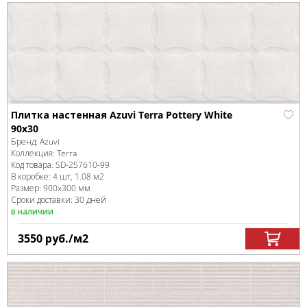
Плитка настенная Azuvi Terra Pottery White
90x30
Бренд:
Azuvi
Коллекция:
Terra
Код товара:
SD-257610
-99
В коробке
:
4 шт, 1.08 м
2
Размер:
900x300 мм
Сроки доставки: 30 дней
в наличии
3550
руб.
/м
2