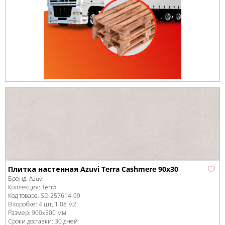
Плитка настенная Azuvi Terra Cashmere 90x30
Бренд:
Azuvi
Коллекция:
Terra
Код товара:
SD-257614
-99
В коробке
:
4 шт, 1.08 м
2
Размер:
900x300 мм
Сроки доставки: 30 дней