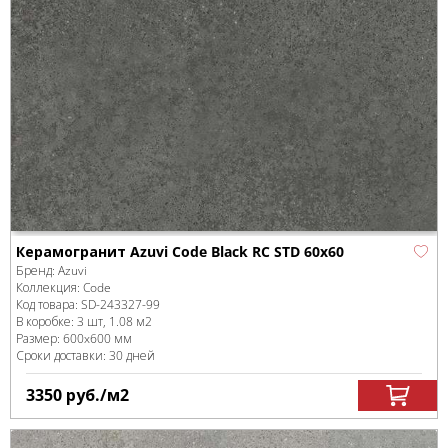
Керамогранит Azuvi Code Black RC STD 60x60
Бренд:
Azuvi
Коллекция:
Code
Код товара:
SD-243327
-99
В коробке
:
3 шт, 1.08 м
2
Размер:
600x600 мм
Сроки доставки: 30 дней
3350
руб.
/м
2