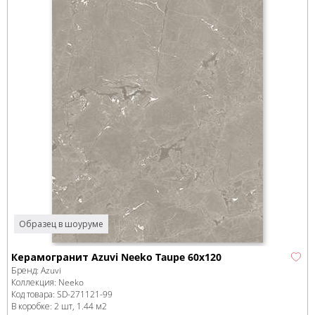
Образец в шоуруме
Керамогранит Azuvi Neeko Taupe 60x120
Бренд:
Azuvi
Коллекция:
Neeko
Код товара:
SD-271121
-99
В коробке
:
2 шт, 1.44 м
2