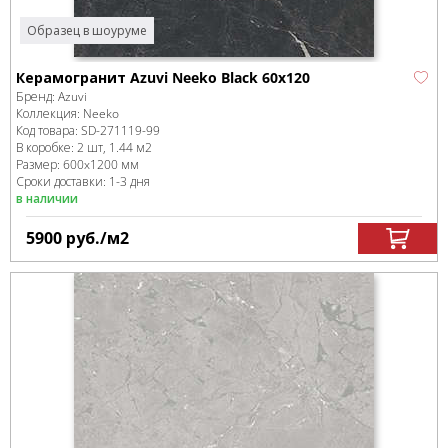
Образец в шоуруме
Керамогранит Azuvi Neeko Black 60x120
Бренд:
Azuvi
Коллекция:
Neeko
Код товара:
SD-271119
-99
В коробке
:
2 шт, 1.44 м
2
Размер:
600x1200 мм
Сроки доставки: 1-3 дня
в наличии
5900
руб.
/м
2