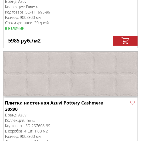
Бренд:
Azuvi
Коллекция:
Fatima
Код товара:
SD-111995
-99
Размер:
900x300 мм
Сроки доставки: 30 дней
в наличии
5985
руб.
/м
2
Плитка настенная Azuvi Pottery Cashmere
30x90
Бренд:
Azuvi
Коллекция:
Terra
Код товара:
SD-257608
-99
В коробке
:
4 шт, 1.08 м
2
Размер:
900x300 мм