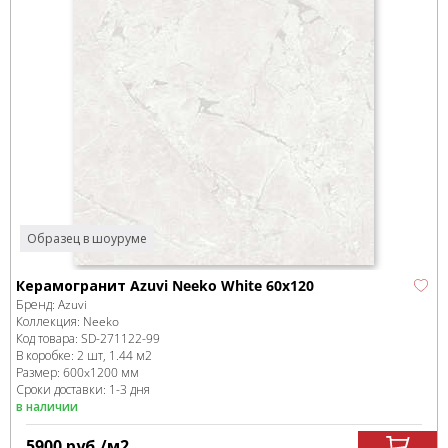
Образец в шоуруме
Керамогранит Azuvi Neeko White 60x120
Бренд:
Azuvi
Коллекция:
Neeko
Код товара:
SD-271122
-99
В коробке
:
2 шт, 1.44 м
2
Размер:
600x1200 мм
Сроки доставки: 1-3 дня
в наличии
5900
руб.
/м
2