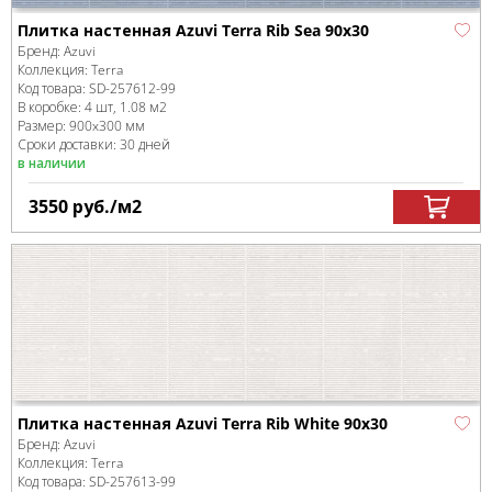
Плитка настенная Azuvi Terra Rib Sea 90x30
Бренд:
Azuvi
Коллекция:
Terra
Код товара:
SD-257612
-99
В коробке
:
4 шт, 1.08 м
2
Размер:
900x300 мм
Сроки доставки: 30 дней
в наличии
3550
руб.
/м
2
Плитка настенная Azuvi Terra Rib White 90x30
Бренд:
Azuvi
Коллекция:
Terra
Код товара:
SD-257613
-99