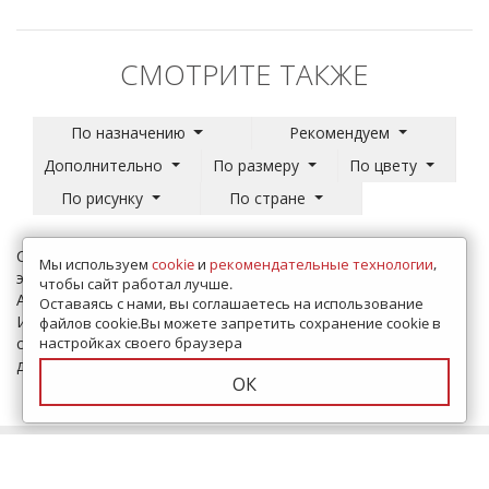
СМОТРИТЕ ТАКЖЕ
По назначению
Рекомендуем
Дополнительно
По размеру
По цвету
По рисунку
По стране
Сегодня, приобретая крупную плитку бренда Азуви, вы
Мы используем
cookie
и
рекомендательные технологии
,
экономите время и средства. Плитка больших размеров
чтобы сайт работал лучше.
Azuvi легко укладывается, как в
в гостиной
, так и в кухне.
Оставаясь с нами, вы соглашаетесь на использование
Итоговая сумма в магазине PLITKA SDVK в Москве,
файлов cookie.Вы можете запретить сохранение cookie в
складывается из цены керамики - от 2800 до 5985 рублей и
настройках своего браузера
доставки, также, коллекцию можно подобрать по форме.
ОК