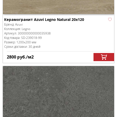
Керамогранит Azuvi Legno Natural 20x120
Бренд:
Azuvi
Коллекция:
Legno
Артикул:
300000000000035938
Код товара:
SD-239018
-99
Размер:
1200x200 мм
Сроки доставки: 30 дней
2800
руб.
/м
2