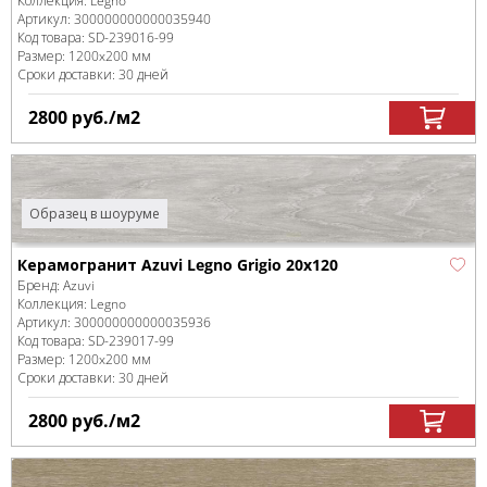
Коллекция:
Legno
Артикул:
300000000000035940
Код товара:
SD-239016
-99
Размер:
1200x200 мм
Сроки доставки: 30 дней
2800
руб.
/м
2
Образец в шоуруме
Керамогранит Azuvi Legno Grigio 20x120
Бренд:
Azuvi
Коллекция:
Legno
Артикул:
300000000000035936
Код товара:
SD-239017
-99
Размер:
1200x200 мм
Сроки доставки: 30 дней
2800
руб.
/м
2