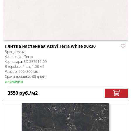
Плитка настенная Azuvi Terra White 90x30
Бренд:
Azuvi
Коллекция:
Terra
Код товара:
SD-257616
-99
В коробке
:
4 шт, 1.08 м
2
Размер:
900x300 мм
Сроки доставки: 30 дней
в наличии
3550
руб.
/м
2