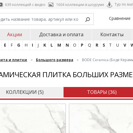
Тур по ма
639 коллекций с видео
1604 коллекции в шоуруме
Сравнение
Акции
Доставка и оплата
Контакты
E
F
G
H
I
J
K
L
M
N
O
P
Q
R
S
T
U
V
нита и плитки
Большого размера
BODE Ceramica (Боде Керам
АМИЧЕСКАЯ ПЛИТКА БОЛЬШИХ РАЗМЕ
КОЛЛЕКЦИИ (
5
)
ТОВАРЫ (
36
)