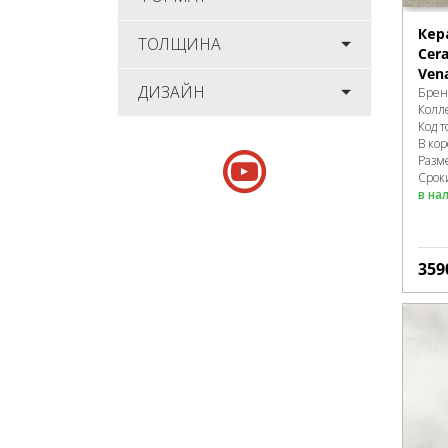
Кер
ТОЛЩИНА
Cera
Ven
ДИЗАЙН
Брен
Колл
Код т
В ко
Разм
Сроки
в на
359