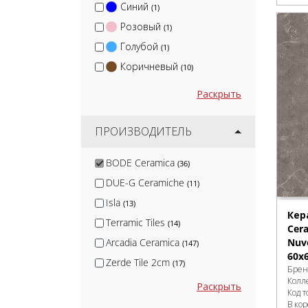
Синий
(1)
Розовый
(1)
Голубой
(1)
Коричневый
(10)
Раскрыть
ПРОИЗВОДИТЕЛЬ
BODE Ceramica
(36)
DUE-G Ceramiche
(11)
Isla
(13)
Кер
Terramic Tiles
(14)
Cer
Arcadia Ceramica
Nuvo
(147)
60x
Zerde Tile 2cm
(17)
Брен
Колл
Panaria
(2)
Раскрыть
Код т
Blv Outdoor
(2)
В ко