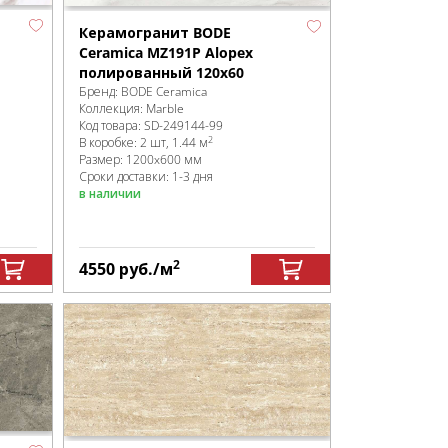
Керамогранит BODE
Ceramica MZ191P Alopex
полированный 120x60
Бренд:
BODE Ceramica
Коллекция:
Marble
Код товара:
SD-249144
-99
2
В коробке
:
2 шт, 1.44 м
Размер:
1200x600 мм
Сроки доставки: 1-3 дня
в наличии
2
4550
руб.
/м