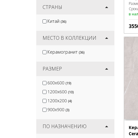
Разм
Nadis
СТРАНЫ
(2)
Сроки
в на
Diamond Ceramics
(21)
Китай
(36)
MGM Ceramiche
(23)
355
Mozart
(26)
МЕСТО В КОЛЛЕКЦИИ
Керамогранит
(36)
РАЗМЕР
600x600
(19)
1200x600
(10)
1200x200
(4)
900x900
(3)
ПО НАЗНАЧЕНИЮ
Кер
Cera