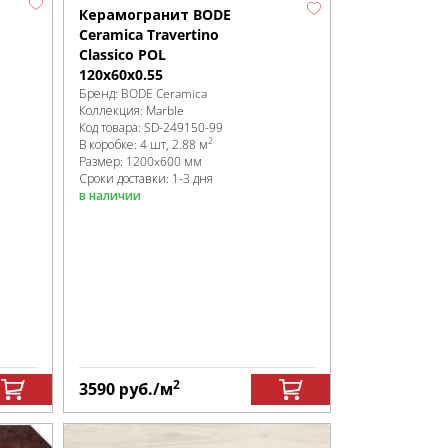
Керамогранит BODE
Ceramica Travertino
Classico POL
120x60x0.55
Бренд:
BODE Ceramica
Коллекция:
Marble
Код товара:
SD-249150
-99
2
В коробке
:
4 шт, 2.88 м
Размер:
1200x600 мм
Сроки доставки: 1-3 дня
в наличии
2
3590
руб.
/м