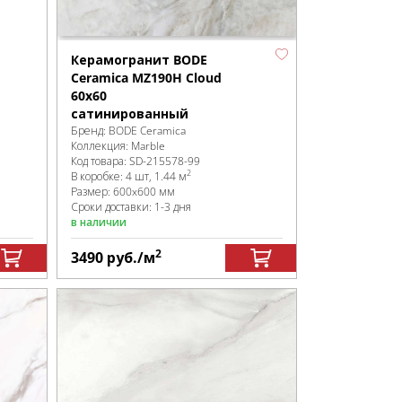
Керамогранит BODE
Ceramica MZ190H Cloud
60х60
сатинированный
Бренд:
BODE Ceramica
Коллекция:
Marble
Код товара:
SD-215578
-99
2
В коробке
:
4 шт, 1.44 м
Размер:
600x600 мм
Сроки доставки: 1-3 дня
в наличии
2
3490
руб.
/м