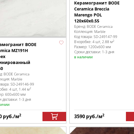
Керамогранит BODE
Ceramica Breccia
Marengo POL
120x60x0.55
Бренд:
BODE Ceramica
Коллекция:
Marble
Код товара:
SD-249147
-99
2
В коробке
:
4 шт, 2.88 м
амогранит BODE
Размер:
1200x600 мм
amica MZ191H
Сроки доставки: 1-3 дня
pex
в наличии
инированный
60
д:
BODE Ceramica
екция:
Marble
овара:
SD-249146
-99
2
робке
:
4 шт, 1.44 м
ер:
600x600 мм
 доставки: 1-3 дня
личии
2
2
0
руб.
/м
3590
руб.
/м