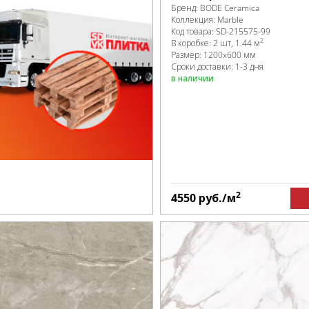
Бренд:
BODE Ceramica
Коллекция:
Marble
Код товара:
SD-215575
-99
2
В коробке
:
2 шт, 1.44 м
Размер:
1200x600 мм
Сроки доставки: 1-3 дня
в наличии
2
4550
руб.
/м