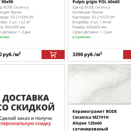
 90x90
Pulpis grigio POL 60x60
д:
BODE Ceramica
Бренд:
BODE Ceramica
екция:
Marble
Коллекция:
Marble
овара:
SD-215569
-99
Код товара:
SD-215570
-99
2
2
робке
:
2 шт, 1.62 м
В коробке
:
4 шт, 1.44 м
ер:
900x900 мм
Размер:
600x600 мм
 доставки: 1-3 дня
Сроки доставки: 1-3 дня
личии
в наличии
2
2
0
руб.
/м
3390
руб.
/м
Керамогранит BODE
Ceramica MZ191H
Alopex 120x60
сатинированый