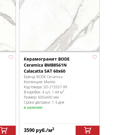
Керамогранит BODE
Ceramica BMB8561N
Calacatta SAT 60x60
Бренд:
BODE Ceramica
Коллекция:
Marble
Код товара:
SD-215557
-99
2
В коробке
:
4 шт, 1.44 м
Размер:
600x600 мм
Сроки доставки: 1-3 дня
в наличии
2
3590
руб.
/м