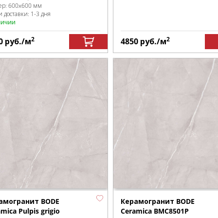
ер:
600x600 мм
 доставки: 1-3 дня
личии
2
2
0
руб.
/м
4850
руб.
/м
амогранит BODE
Керамогранит BODE
mica Pulpis grigio
Ceramica BMC8501P