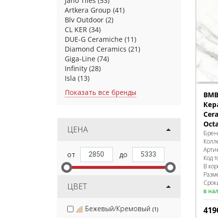
Jano Tiles
(53)
Artkera Group
(41)
Blv Outdoor
(2)
CL KER
(34)
DUE-G Ceramiche
(11)
Diamond Ceramics
(21)
Giga-Line
(74)
Infinity
(28)
Isla
(13)
Показать все бренды
BMB
Кер
Cera
Oct
ЦЕНА
Брен
Колл
Арти
Код т
В ко
Разм
Сроки
ЦВЕТ
в на
Бежевый/Кремовый
419
(1)