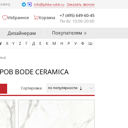
газину
info@plitka-sdvk.ru
Заказать звонок
+7 (495) 649-60-45
Избранное
Корзина
Пн-Вс 10:00-20:00
Покупателям
Дизайнерам
W
X
Y
Z
Г
Д
Е
К
М
Н
Р
У
Ф
Ш
ика)
РОВ BODE CERAMICA
по популярности
Cортировка: