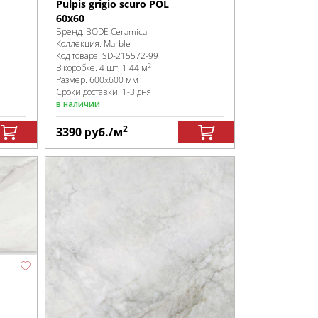
Pulpis grigio scuro POL
60x60
Бренд:
BODE Ceramica
Коллекция:
Marble
Код товара:
SD-215572
-99
2
В коробке
:
4 шт, 1.44 м
Размер:
600x600 мм
Сроки доставки: 1-3 дня
в наличии
2
3390
руб.
/м