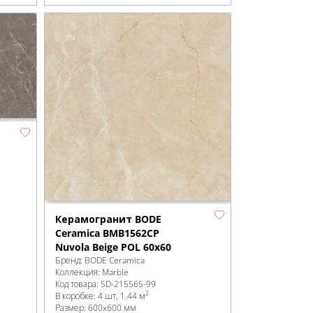
Керамогранит BODE
Ceramica BMB1562CP
Nuvola Beige POL 60x60
Бренд:
BODE Ceramica
Коллекция:
Marble
Код товара:
SD-215565
-99
2
В коробке
:
4 шт, 1.44 м
Размер:
600x600 мм