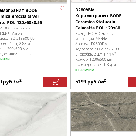
D2809BM
амогранит BODE
Керамогранит BODE
mica Breccia Silver
Ceramica Statuario
ato POL 120x60x0.55
Calacatta POL 120x60
д:
BODE Ceramica
екция:
Marble
Бренд:
BODE Ceramica
овара:
SD-215580
-99
Коллекция:
Marble
2
робке
:
4 шт, 2.88 м
Артикул:
D2809BM
ер:
1200x600 мм
Код товара:
SD-215587
-99
 доставки: 1-3 дня
2
В коробке
:
2 шт, 1.44 м
личии
Размер:
1200x600 мм
Сроки доставки: 1-3 дня
в наличии
2
2
0
руб.
/м
5199
руб.
/м