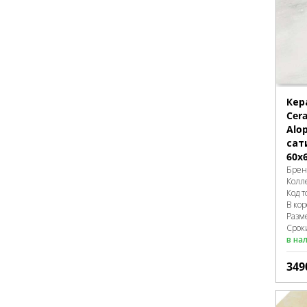
Кер
Cer
Alo
сат
60х
Брен
Колл
Код т
В ко
Разм
Сроки
в на
349