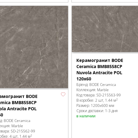
Керамогранит BODE
Ceramica BMB8558CP
Nuvola Antracite POL
120x60
Бренд:
BODE Ceramica
Коллекция:
Marble
Код товара:
SD-215563
-99
амогранит BODE
2
В коробке
:
2 шт, 1.44 м
amica BMB8558CP
Размер:
1200x600 мм
la Antracite POL
Сроки доставки: 1-3 дня
60
в наличии
д:
BODE Ceramica
екция:
Marble
овара:
SD-215562
-99
2
робке
:
4 шт, 1.44 м