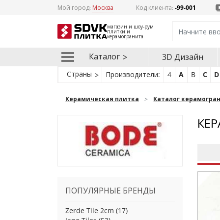
Мой город:
Москва
Код клиента:
-99-001
магазин и шоу-рум
плитки и
керамогранита
Каталог
3D Дизайн
Страны
Производители:
4
A
B
C
D
Керамическая плитка
Каталог керамогра
КЕР
ПОПУЛЯРНЫЕ БРЕНДЫ
Zerde Tile 2cm
(17)