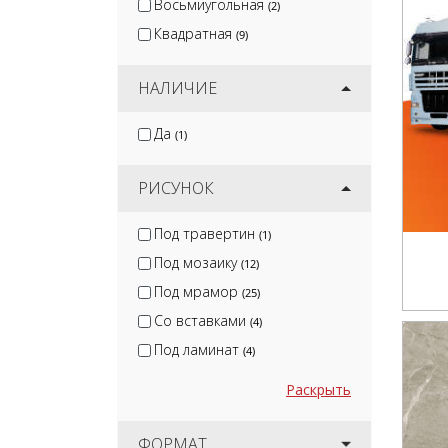
Восьмиугольная
(2)
Квадратная
(9)
НАЛИЧИЕ
Да
(1)
РИСУНОК
Под травертин
(1)
Под мозаику
(12)
Под мрамор
(25)
Со вставками
(4)
Под ламинат
(4)
Раскрыть
ФОРМАТ