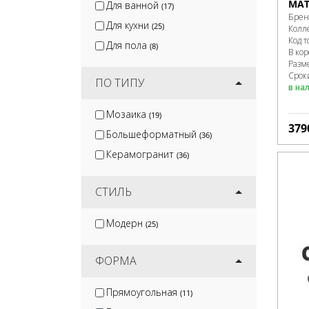
MAT
Для ванной
(17)
Брен
Для кухни
(25)
Колл
Код т
Для пола
(8)
В ко
Разм
Сроки
ПО ТИПУ
в на
Мозаика
(19)
379
Большеформатный
(36)
Керамогранит
(36)
СТИЛЬ
Модерн
(25)
ФОРМА
Прямоугольная
(11)