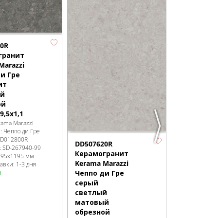
бежевый
светлый
матовый
обрезной
60x119,5x0
0R
Бренд:
Kerama
гранит
Коллекция:
Че
Marazzi
Артикул:
DD5
Код товара:
SD
и Гре
Размер:
600x
ит
Сроки доставк
й
в наличии
ой
9,5x1,1
rama Marazzi
я:
Чеппо ди Гре
D012800R
DD507620R
:
SD-267940
-99
Керамогранит
195x1195 мм
Kerama Marazzi
авки: 1-3 дня
и
Чеппо ди Гре
серый
светлый
матовый
обрезной