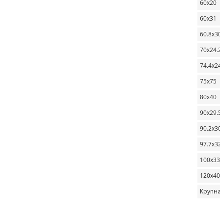
60х20
60х31
60.8х3
70х24.
74.4х2
75х75
80х40
90х29.
90.2х3
97.7х3
100х33
120х40
Крупн