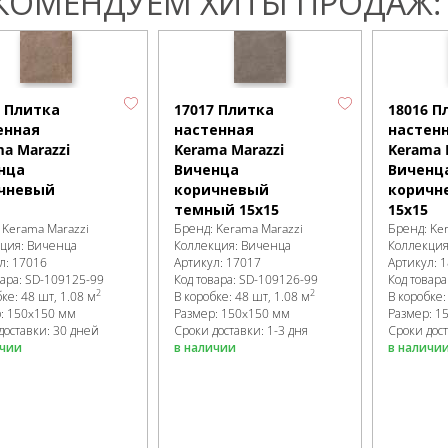
КОМЕНДУЕМ ХИТЫ ПРОДАЖ:
6 Плитка
17017 Плитка
18016 П
енная
настенная
настен
a Marazzi
Kerama Marazzi
Kerama 
нца
Виченца
Виченц
чневый
коричневый
коричн
темный 15х15
15х15
:
Kerama Marazzi
Бренд:
Kerama Marazzi
Бренд:
Ke
кция:
Виченца
Коллекция:
Виченца
Коллекци
л:
17016
Артикул:
17017
Артикул:
1
вара:
SD-109125
-99
Код товара:
SD-109126
-99
Код товара
2
2
бке
:
48 шт, 1.08 м
В коробке
:
48 шт, 1.08 м
В коробке
р:
150x150 мм
Размер:
150x150 мм
Размер:
1
доставки: 30 дней
Сроки доставки: 1-3 дня
Сроки дост
ичии
в наличии
в наличи