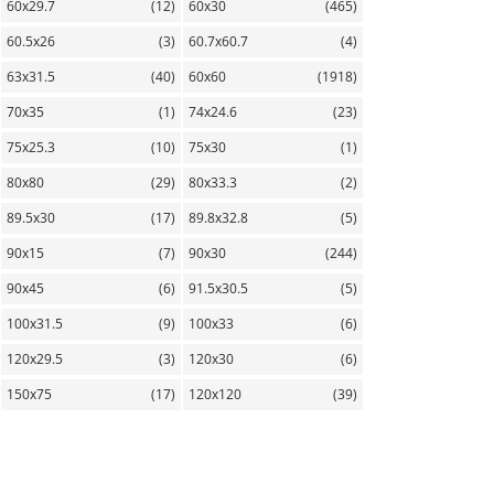
60х29.7
(12)
60х30
(465)
60.5х26
(3)
60.7х60.7
(4)
63х31.5
(40)
60х60
(1918)
70х35
(1)
74х24.6
(23)
75х25.3
(10)
75х30
(1)
80х80
(29)
80х33.3
(2)
89.5х30
(17)
89.8х32.8
(5)
90х15
(7)
90х30
(244)
90х45
(6)
91.5х30.5
(5)
100х31.5
(9)
100х33
(6)
120х29.5
(3)
120х30
(6)
150х75
(17)
120х120
(39)