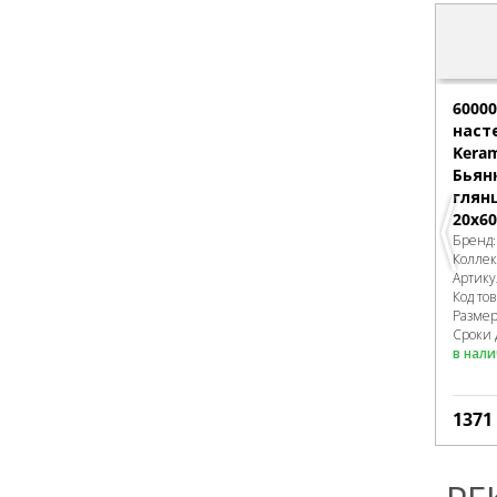
6000
наст
Keram
Бьян
глян
20x60
Бренд
Колле
Артику
Код то
Разме
Сроки 
в нал
1371