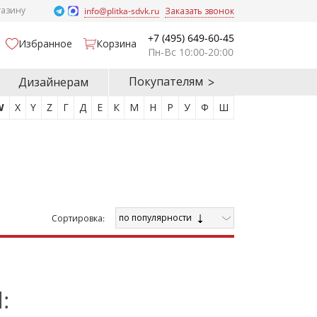
газину
info@plitka-sdvk.ru
Заказать звонок
+7 (495) 649-60-45
Избранное
Корзина
Пн-Вс 10:00-20:00
Покупателям
Дизайнерам
W
X
Y
Z
Г
Д
Е
К
М
Н
Р
У
Ф
Ш
по популярности
Cортировка:
: