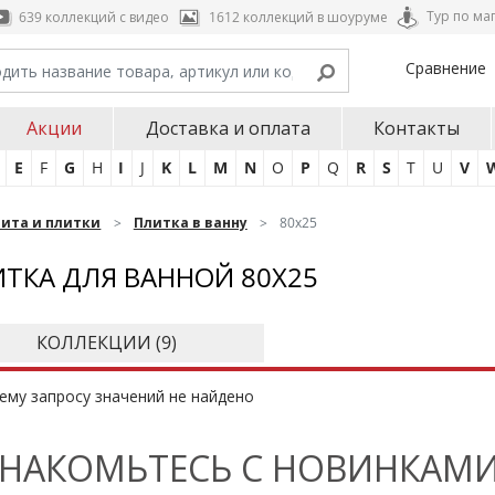
Тур по ма
639 коллекций с видео
1612 коллекций в шоуруме
Сравнение
Акции
Доставка и оплата
Контакты
E
F
G
H
I
J
K
L
M
N
O
P
Q
R
S
T
U
V
нита и плитки
Плитка в ванну
80х25
ТКА ДЛЯ ВАННОЙ 80Х25
КОЛЛЕКЦИИ (
9
)
ему запросу значений не найдено
НАКОМЬТЕСЬ С НОВИНКАМИ