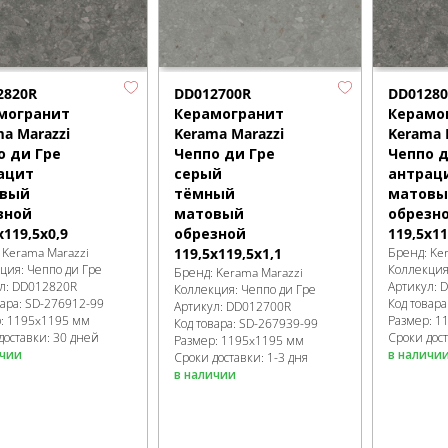
2820R
DD012700R
DD01280
могранит
Керамогранит
Керамо
a Marazzi
Kerama Marazzi
Kerama 
о ди Гре
Чеппо ди Гре
Чеппо д
ацит
серый
антрац
вый
тёмный
матовы
зной
матовый
обрезн
x119,5x0,9
обрезной
119,5x11
:
Kerama Marazzi
119,5x119,5x1,1
Бренд:
Ke
кция:
Чеппо ди Гре
Коллекци
Бренд:
Kerama Marazzi
л:
DD012820R
Артикул:
D
Коллекция:
Чеппо ди Гре
вара:
SD-276912
-99
Код товара
Артикул:
DD012700R
р:
1195x1195 мм
Размер:
1
Код товара:
SD-267939
-99
доставки: 30 дней
Сроки дост
Размер:
1195x1195 мм
ичии
в наличи
Сроки доставки: 1-3 дня
в наличии