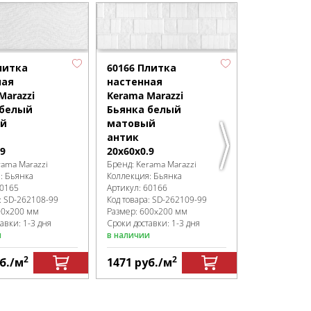
литка
60166 Плитка
60167 Пли
ная
настенная
настенная
Marazzi
Kerama Marazzi
Kerama Mar
 белый
Бьянка белый
Бьянка б
й
матовый
матовый
антик
мозаика
.9
20x60x0.9
20x60x0.9
rama Marazzi
Бренд:
Kerama Marazzi
Бренд:
Kerama
я:
Бьянка
Коллекция:
Бьянка
Коллекция:
Б
0165
Артикул:
60166
Артикул:
6016
:
SD-262108
-99
Код товара:
SD-262109
-99
Код товара:
SD
00x200 мм
Размер:
600x200 мм
Размер:
600x
авки: 1-3 дня
Сроки доставки: 1-3 дня
Сроки доставк
и
в наличии
в наличии
2
2
б.
/м
1471
руб.
/м
1471
руб.