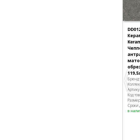
DD01
Кера
Keram
Чепп
антр
мато
обре
119,5
Бренд
Колле
Артику
Код то
Разме
Сроки 
в нал