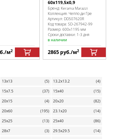
60x119,5x0,9
Бренд:
Kerama Marazzi
Коллекция:
Чеппо ди Гре
Артикул:
DD507620R
Код товара:
SD-267942
-99
Размер:
600x1195 мм
Сроки доставки: 1-3 дня
в наличии
2
2
б.
/м
2865
руб.
/м
2865
руб.
13х13
(5)
13.2х13.2
(4)
15х7.5
(37)
15х40
(15)
20х15
(4)
20x20
(82)
20х60
(195)
23.1х20
(14)
25х25
(13)
25х40
(86)
28х7
(3)
29.5х29.5
(14)