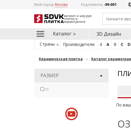
Мой город:
Москва
Код клиента:
-99-001
магазин и шоу-рум
плитки и
керамогранита
Каталог
3D Дизайн
Страны
Производители:
4
A
B
C
D
Керамическая плитка
Каталог керамогра
ПЛИ
РАЗМЕР
(0)
По ваш
ОЗ