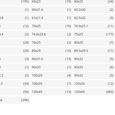
(195)
60х23
(19)
60х25
(34)
(1)
60х31.6
(1)
60.2х30
(2)
0.8
(1)
61х21.4
(1)
62.5х32
(3)
2
(12)
70х25
(10)
70.9х25.1
(11)
4.4
(5)
74.8х29.8
(2)
75х25
(177)
(24)
76х25
(2)
80х20
(7)
(29)
89х29
(16)
89.5х29.5
(11)
5
(3)
90х31.6
(13)
90х32
(5)
0
(1)
90х33
(1)
90х35
(6)
2.5
(2)
100х29
(4)
99х32
(5)
.3
(34)
100х35
(7)
120х20
(12)
(50)
120х45
(13)
120х60
(483)
ая
(296)