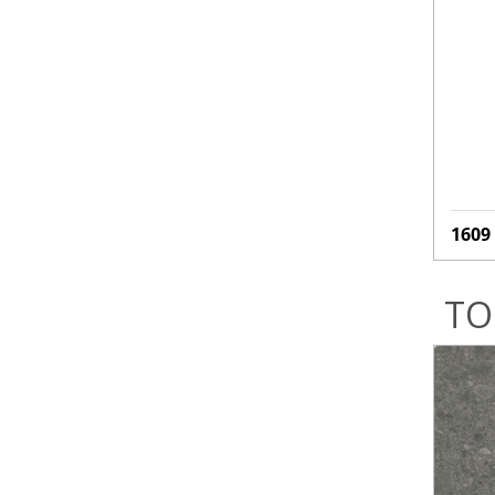
1609
ТО