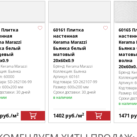
60165 П
0 Плитка
60161 Плитка
настен
енная
настенная
Kerama 
a Marazzi
Kerama Marazzi
Бьянка
ка белый
Бьянка белый
матовы
цевый
матовый
волна
x0.9
20x60x0.9
20x60x0
:
Kerama Marazzi
Бренд:
Kerama Marazzi
кция:
Бьянка
Коллекция:
Бьянка
Бренд:
Ke
л:
60000
Артикул:
60161
Коллекци
вара:
SD-262106
-99
Код товара:
SD-262107
-99
Артикул:
6
р:
600x200 мм
Размер:
600x200 мм
Код товара
доставки: 30 дней
Сроки доставки: 30 дней
Размер:
6
ичии
в наличии
Сроки дост
в наличи
2
2
руб.
/м
1402
руб.
/м
1471
ру