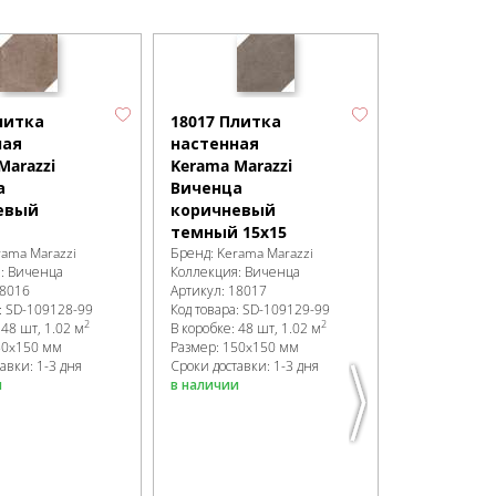
16021 Пли
настенная
литка
18017 Плитка
Kerama Mar
ная
настенная
Виченца
Marazzi
Kerama Marazzi
бежевый
а
Виченца
7,4х15
евый
коричневый
Бренд:
Kerama
темный 15х15
Коллекция:
В
rama Marazzi
Бренд:
Kerama Marazzi
Артикул:
1602
я:
Виченца
Коллекция:
Виченца
Код товара:
SD
8016
Артикул:
18017
В коробке
:
96 
:
SD-109128
-99
Код товара:
SD-109129
-99
Размер:
150x
2
2
:
48 шт, 1.02 м
В коробке
:
48 шт, 1.02 м
Сроки доставк
50x150 мм
Размер:
150x150 мм
в наличии
авки: 1-3 дня
Сроки доставки: 1-3 дня
и
в наличии