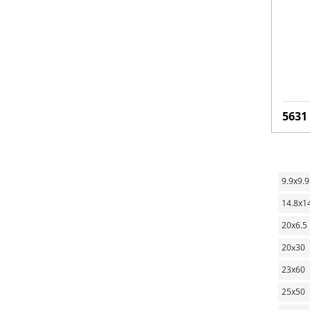
5631
9.9х9.9
14.8х1
20х6.5
20x30
23х60
25х50