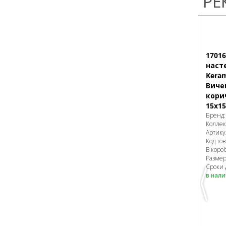
РЕ
1701
наст
Keram
Виче
кори
15х15
Бренд
Колле
Артику
Код то
В коро
Разме
Сроки 
в нал