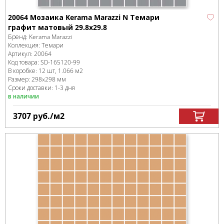
20064 Мозаика Kerama Marazzi N Темари
графит матовый 29.8х29.8
Бренд:
Kerama Marazzi
Коллекция:
Темари
Артикул:
20064
Код товара:
SD-165120
-99
В коробке
:
12 шт, 1.066 м
2
Размер:
298x298 мм
Сроки доставки: 1-3 дня
в наличии
3707
руб.
/м
2