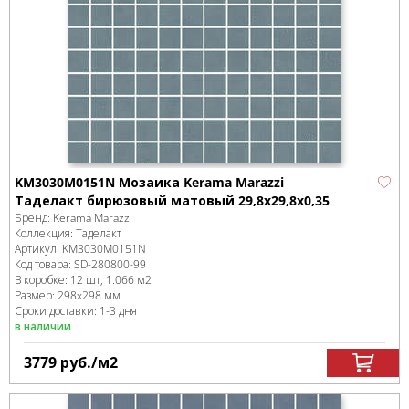
KM3030M0151N Мозаика Kerama Marazzi
Таделакт бирюзовый матовый 29,8x29,8x0,35
Бренд:
Kerama Marazzi
Коллекция:
Таделакт
Артикул:
KM3030M0151N
Код товара:
SD-280800
-99
В коробке
:
12 шт, 1.066 м
2
Размер:
298x298 мм
Сроки доставки: 1-3 дня
в наличии
3779
руб.
/м
2