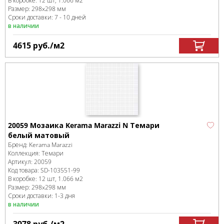
В коробке
:
12 шт, 1.066 м
2
Размер:
298x298 мм
Сроки доставки: 7 - 10 дней
в наличии
4615
руб.
/м
2
20059 Мозаика Kerama Marazzi N Темари
белый матовый
Бренд:
Kerama Marazzi
Коллекция:
Темари
Артикул:
20059
Код товара:
SD-103551
-99
В коробке
:
12 шт, 1.066 м
2
Размер:
298x298 мм
Сроки доставки: 1-3 дня
в наличии