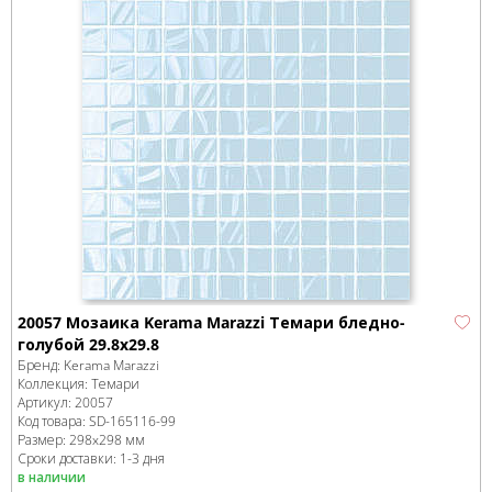
20057 Мозаика Kerama Marazzi Темари бледно-
голубой 29.8х29.8
Бренд:
Kerama Marazzi
Коллекция:
Темари
Артикул:
20057
Код товара:
SD-165116
-99
Размер:
298x298 мм
Сроки доставки: 1-3 дня
в наличии