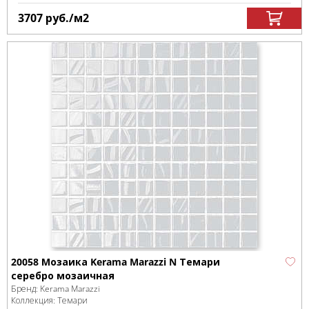
3707
руб.
/м
2
20058 Мозаика Kerama Marazzi N Темари
серебро мозаичная
Бренд:
Kerama Marazzi
Коллекция:
Темари