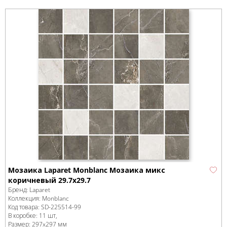
Мозаика Laparet Monblanc Мозаика микс
коричневый 29.7х29.7
Бренд:
Laparet
Коллекция:
Monblanc
Код товара:
SD-225514
-99
В коробке
:
11 шт,
Размер:
297x297 мм