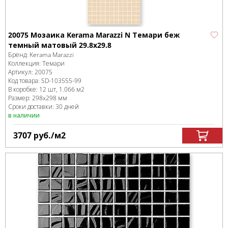
20075 Мозаика Kerama Marazzi N Темари беж
темный матовый 29.8х29.8
Бренд:
Kerama Marazzi
Коллекция:
Темари
Артикул:
20075
Код товара:
SD-103555
-99
В коробке
:
12 шт, 1.066 м
2
Размер:
298x298 мм
Сроки доставки: 30 дней
в наличии
3707
руб.
/м
2