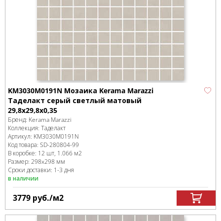
KM3030M0191N Мозаика Kerama Marazzi
Таделакт серый светлый матовый
29,8x29,8x0,35
Бренд:
Kerama Marazzi
Коллекция:
Таделакт
Артикул:
KM3030M0191N
Код товара:
SD-280804
-99
В коробке
:
12 шт, 1.066 м
2
Размер:
298x298 мм
Сроки доставки: 1-3 дня
в наличии
3779
руб.
/м
2