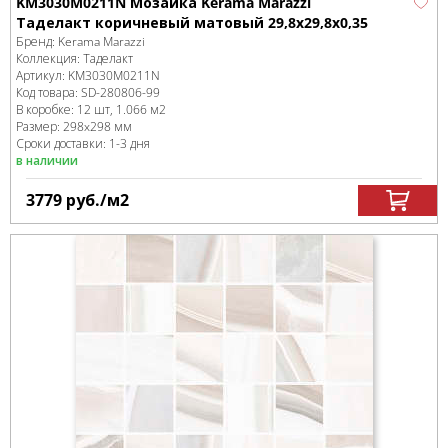
KM3030M0211N Мозаика Kerama Marazzi
Таделакт коричневый матовый 29,8x29,8x0,35
Бренд:
Kerama Marazzi
Коллекция:
Таделакт
Артикул:
KM3030M0211N
Код товара:
SD-280806
-99
В коробке
:
12 шт, 1.066 м
2
Размер:
298x298 мм
Сроки доставки: 1-3 дня
в наличии
3779
руб.
/м
2