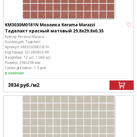
KM3030M0181N Мозаика Kerama Marazzi
Таделакт красный матовый 29,8x29,8x0,35
Бренд:
Kerama Marazzi
Коллекция:
Таделакт
Артикул:
KM3030M0181N
Код товара:
SD-280803
-99
В коробке
:
12 шт, 1.066 м
2
Размер:
298x298 мм
Сроки доставки: 1-3 дня
в наличии
3934
руб.
/м
2