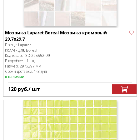
Мозаика Laparet Boreal Мозаика кремовый
29,7х29,7
Бренд:
Laparet
Коллекция:
Boreal
Код товара:
SD-225552
-99
В коробке
:
11 шт,
Размер:
297x297 мм
Сроки доставки: 1-3 дня
в наличии
120
руб.
/ шт