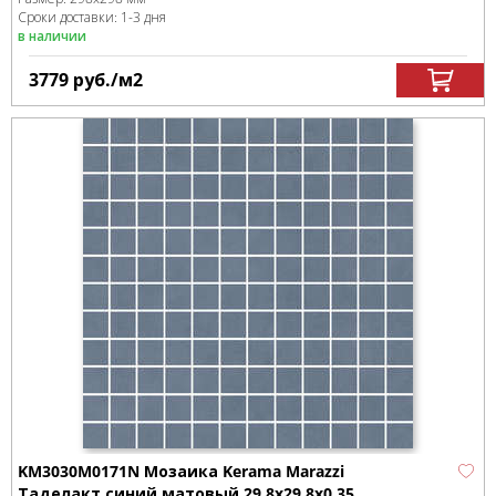
Сроки доставки: 1-3 дня
в наличии
3779
руб.
/м
2
KM3030M0171N Мозаика Kerama Marazzi
Таделакт синий матовый 29,8x29,8x0,35