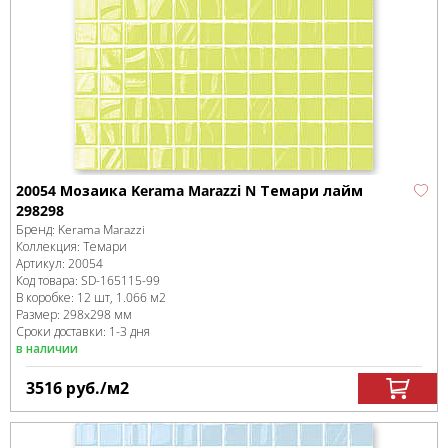
20054 Мозаика Kerama Marazzi N Темари лайм
298298
Бренд:
Kerama Marazzi
Коллекция:
Темари
Артикул:
20054
Код товара:
SD-165115
-99
В коробке
:
12 шт, 1.066 м
2
Размер:
298x298 мм
Сроки доставки: 1-3 дня
в наличии
3516
руб.
/м
2