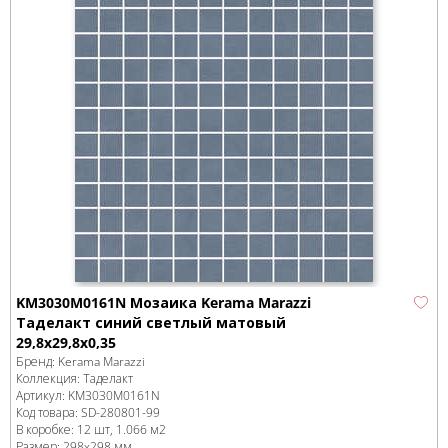
KM3030M0161N Мозаика Kerama Marazzi
Таделакт синий светлый матовый
29,8x29,8x0,35
Бренд:
Kerama Marazzi
Коллекция:
Таделакт
Артикул:
KM3030M0161N
Код товара:
SD-280801
-99
В коробке
:
12 шт, 1.066 м
2
Размер:
298x298 мм