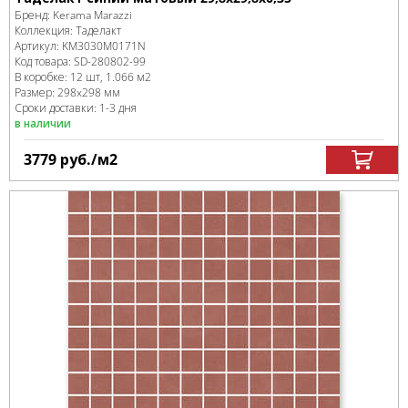
Бренд:
Kerama Marazzi
Коллекция:
Таделакт
Артикул:
KM3030M0171N
Код товара:
SD-280802
-99
В коробке
:
12 шт, 1.066 м
2
Размер:
298x298 мм
Сроки доставки: 1-3 дня
в наличии
3779
руб.
/м
2