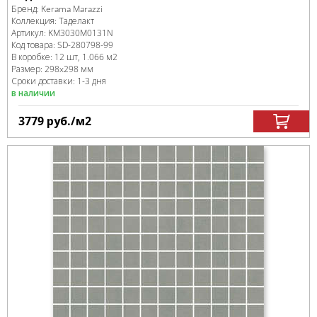
Бренд:
Kerama Marazzi
Коллекция:
Таделакт
Артикул:
KM3030M0131N
Код товара:
SD-280798
-99
В коробке
:
12 шт, 1.066 м
2
Размер:
298x298 мм
Сроки доставки: 1-3 дня
в наличии
3779
руб.
/м
2