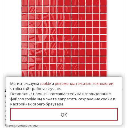
Мы используем
cookie
и
рекомендательные технологии
,
чтобы сайт работал лучше.
20005 Мозаика Kerama Marazzi Темари
Оставаясь с нами, вы соглашаетесь на использование
красный глянцевый 29.8х29.8
файлов cookie.Вы можете запретить сохранение cookie в
Бренд:
Kerama Marazzi
настройках своего браузера
Коллекция:
Темари
Артикул:
20005
ОК
Код товара:
SD-165099
-99
В коробке
:
12 шт, 1.066 м
2
Размер:
298x298 мм