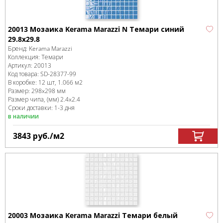
20013 Мозаика Kerama Marazzi N Темари синий
29.8x29.8
Бренд:
Kerama Marazzi
Коллекция:
Темари
Артикул:
20013
Код товара:
SD-28377
-99
В коробке
:
12 шт, 1.066 м
2
Размер:
298x298 мм
Размер чипа, (мм)
2.4x2.4
Сроки доставки: 1-3 дня
в наличии
3843
руб.
/м
2
20003 Мозаика Kerama Marazzi Темари белый