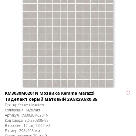
KM3030M0201N Мозаика Kerama Marazzi
Таделакт серый матовый 29,8x29,8x0,35
Бренд:
Kerama Marazzi
Коллекция:
Таделакт
Артикул:
KM3030M0201N
Код товара:
SD-280805
-99
В коробке
:
12 шт, 1.066 м
2
Размер:
298x298 мм
Сроки доставки: 30 дней