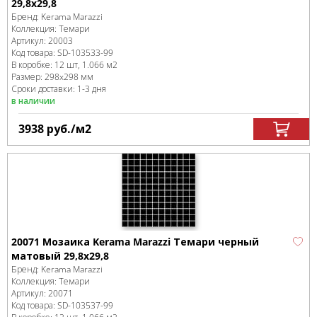
29,8х29,8
Бренд:
Kerama Marazzi
Коллекция:
Темари
Артикул:
20003
Код товара:
SD-103533
-99
В коробке
:
12 шт, 1.066 м
2
Размер:
298x298 мм
Сроки доставки: 1-3 дня
в наличии
3938
руб.
/м
2
20071 Мозаика Kerama Marazzi Темари черный
матовый 29,8х29,8
Бренд:
Kerama Marazzi
Коллекция:
Темари
Артикул:
20071
Код товара:
SD-103537
-99