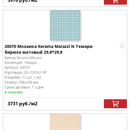
3978
руб.
/м
2
20070 Мозаика Kerama Marazzi N Темари
бирюза матовый 29,8*29,8
Бренд:
Kerama Marazzi
Коллекция:
Темари
Артикул:
20070
Код товара:
SD-103552
-99
В коробке
:
12 шт, 1 м
2
Размер:
298x298 мм
Сроки доставки: 1-3 дня
в наличии
3731
руб.
/м
2