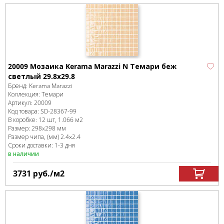
20009 Мозаика Kerama Marazzi N Темари беж
светлый 29.8х29.8
Бренд:
Kerama Marazzi
Коллекция:
Темари
Артикул:
20009
Код товара:
SD-28367
-99
В коробке
:
12 шт, 1.066 м
2
Размер:
298x298 мм
Размер чипа, (мм)
2.4x2.4
Сроки доставки: 1-3 дня
в наличии
3731
руб.
/м
2