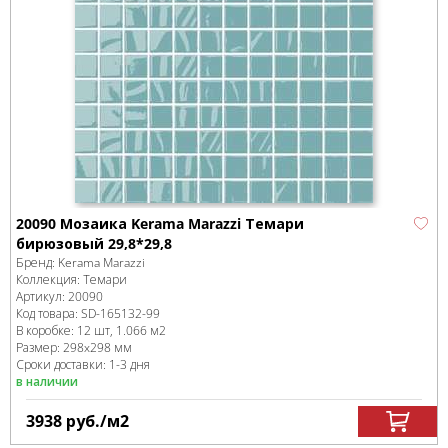
20090 Мозаика Kerama Marazzi Темари
бирюзовый 29,8*29,8
Бренд:
Kerama Marazzi
Коллекция:
Темари
Артикул:
20090
Код товара:
SD-165132
-99
В коробке
:
12 шт, 1.066 м
2
Размер:
298x298 мм
Сроки доставки: 1-3 дня
в наличии
3938
руб.
/м
2