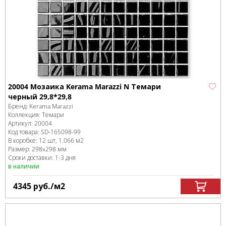
20004 Мозаика Kerama Marazzi N Темари
черный 29,8*29,8
Бренд:
Kerama Marazzi
Коллекция:
Темари
Артикул:
20004
Код товара:
SD-165098
-99
В коробке
:
12 шт, 1.066 м
2
Размер:
298x298 мм
Сроки доставки: 1-3 дня
в наличии
4345
руб.
/м
2