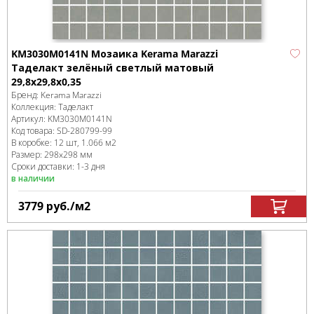
KM3030M0141N Мозаика Kerama Marazzi
Таделакт зелёный светлый матовый
29,8x29,8x0,35
Бренд:
Kerama Marazzi
Коллекция:
Таделакт
Артикул:
KM3030M0141N
Код товара:
SD-280799
-99
В коробке
:
12 шт, 1.066 м
2
Размер:
298x298 мм
Сроки доставки: 1-3 дня
в наличии
3779
руб.
/м
2