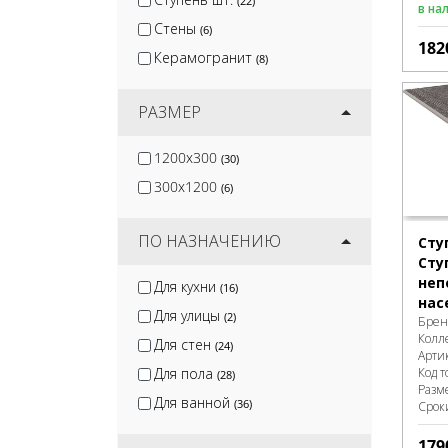
(22)
в на
Стены
(6)
182
Керамогранит
(8)
РАЗМЕР
1200x300
(30)
300x1200
(6)
ПО НАЗНАЧЕНИЮ
Сту
Сту
неп
Для кухни
(16)
нас
Для улицы
(2)
Брен
Колл
Для стен
(24)
Арти
Код т
Для пола
(28)
Разм
Для ванной
(36)
Срок
179