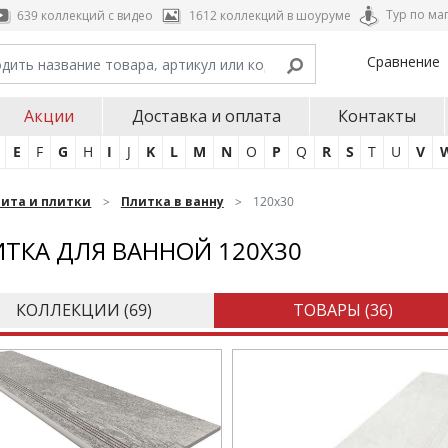
Тур по ма
639 коллекций с видео
1612 коллекций в шоуруме
Сравнение
Акции
Доставка и оплата
Контакты
E
F
G
H
I
J
K
L
M
N
O
P
Q
R
S
T
U
V
нита и плитки
Плитка в ванну
120х30
ТКА ДЛЯ ВАННОЙ 120Х30
КОЛЛЕКЦИИ (
69
)
ТОВАРЫ (
36
)