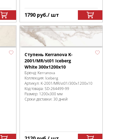
1790
руб.
/ шт
Ступень Kerranova K-
2001/MR/st01 Iceberg
White 300x1200x10
Бренд:
Kerranova
Коллекция:
Iceberg
Артикул:
K-2001/MR/st01/300x1200x10
Код товара:
SD-264499
-99
Размер:
1200x300 мм
Сроки доставки: 30 дней
2120
руб.
/ шт