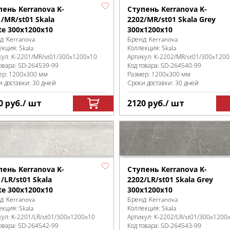
пень Kerranova K-
Ступень Kerranova K-
1/MR/st01 Skala
2202/MR/st01 Skala Grey
te 300x1200x10
300x1200x10
д:
Kerranova
Бренд:
Kerranova
екция:
Skala
Коллекция:
Skala
кул:
K-2201/MR/st01/300x1200x10
Артикул:
K-2202/MR/st01/300x120
овара:
SD-264539
-99
Код товара:
SD-264540
-99
ер:
1200x300 мм
Размер:
1200x300 мм
и доставки: 30 дней
Сроки доставки: 30 дней
0
руб.
/ шт
2120
руб.
/ шт
пень Kerranova K-
Ступень Kerranova K-
/LR/st01 Skala
2202/LR/st01 Skala Grey
te 300x1200x10
300x1200x10
д:
Kerranova
Бренд:
Kerranova
екция:
Skala
Коллекция:
Skala
кул:
K-2201/LR/st01/300x1200x10
Артикул:
K-2202/LR/st01/300x1200
овара:
SD-264542
-99
Код товара:
SD-264543
-99