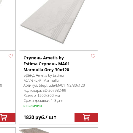
Ступень Ametis by
Estima Ступень MA01
Marmulla Grey 30x120
Бренд:
Ametis by Estima
Коллекция:
Marmulla
20
Артикул:
Steptrade/MA01_NS/30x120
Код товара:
SD-207982
-99
Размер:
1200x300 мм
Сроки доставки: 1-3 дня
в наличии
1820
руб.
/ шт