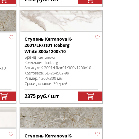
Ступень Kerranova K-
2001/LR/st01 Iceberg
White 300x1200x10
Бренд:
Kerranova
Коллекция:
Iceberg
Артикул:
K-2001/LR/st01/300x1200x10
0x10
Код товара:
SD-264502
-99
Размер:
1200x300 мм
Сроки доставки: 30 дней
2375
руб.
/ шт
Ступень Kerranova K-