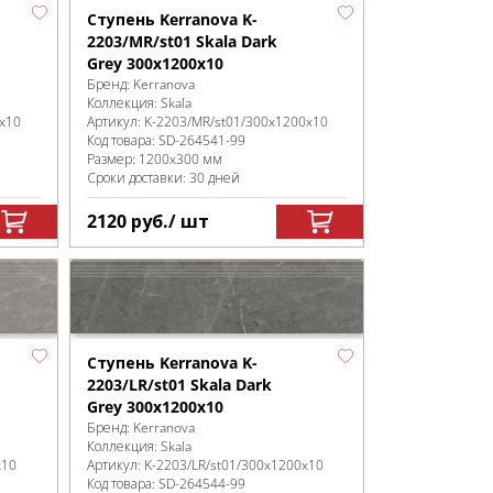
Ступень Kerranova K-
2203/MR/st01 Skala Dark
Grey 300x1200x10
Бренд:
Kerranova
Коллекция:
Skala
0x10
Артикул:
K-2203/MR/st01/300x1200x10
Код товара:
SD-264541
-99
Размер:
1200x300 мм
Сроки доставки: 30 дней
2120
руб.
/ шт
Ступень Kerranova K-
2203/LR/st01 Skala Dark
Grey 300x1200x10
Бренд:
Kerranova
Коллекция:
Skala
x10
Артикул:
K-2203/LR/st01/300x1200x10
Код товара:
SD-264544
-99