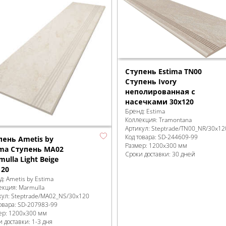
Ступень Estima TN00
Ступень Ivory
неполированная с
насечками 30x120
Бренд:
Estima
Коллекция:
Tramontana
Артикул:
Steptrade/TN00_NR/30x12
Код товара:
SD-244609
-99
пень Ametis by
Размер:
1200x300 мм
ima Ступень MA02
Сроки доставки: 30 дней
ulla Light Beige
120
д:
Ametis by Estima
екция:
Marmulla
кул:
Steptrade/MA02_NS/30x120
овара:
SD-207983
-99
ер:
1200x300 мм
 доставки: 1-3 дня