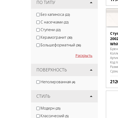
ПО ТИПУ
Без капиноса
(22)
С насечками
(22)
Ступени
(22)
Сту
Керамогранит
(30)
2002
Whi
Большеформатный
(36)
Брен
Колл
Раскрыть
Арти
Код т
Разм
ПОВЕРХНОСТЬ
Срок
212
Неполированная
(4)
СТИЛЬ
Модерн
(25)
Классический
(5)