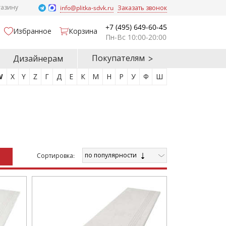
газину
info@plitka-sdvk.ru
Заказать звонок
+7 (495) 649-60-45
Избранное
Корзина
Пн-Вс 10:00-20:00
Покупателям
Дизайнерам
W
X
Y
Z
Г
Д
Е
К
М
Н
Р
У
Ф
Ш
по популярности
Cортировка: