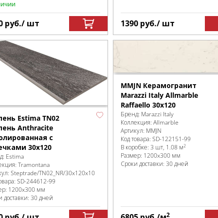
личии
0
руб.
/ шт
1390
руб.
/ шт
MMJN Керамогранит
Marazzi Italy Allmarble
Raffaello 30x120
Бренд:
Marazzi Italy
пень Estima TN02
Коллекция:
Allmarble
пень Anthracite
Артикул:
MMJN
олированная с
Код товара:
SD-122151
-99
2
ечками 30x120
В коробке
:
3 шт, 1.08 м
Размер:
1200x300 мм
д:
Estima
Сроки доставки: 30 дней
екция:
Tramontana
кул:
Steptrade/TN02_NR/30x120x10
овара:
SD-244612
-99
ер:
1200x300 мм
и доставки: 30 дней
2
0
руб.
/ шт
6805
руб.
/м