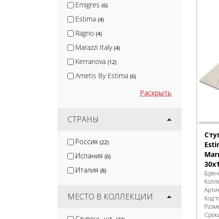
Emigres
(6)
Estima
(4)
Ragno
(4)
Marazzi Italy
(4)
Kerranova
(12)
Ametis By Estima
(6)
Раскрыть
СТРАНЫ
Сту
Россия
(22)
Est
Marm
Испания
(6)
30x
Италия
(8)
Брен
Колл
Арти
МЕСТО В КОЛЛЕКЦИИ
Код т
Разм
Сроки
Ступень шт.