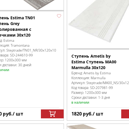
пень Estima TN01
пень Grey
олированная с
ечками 30x120
д:
Estima
екция:
Tramontana
кул:
Steptrade/TN01_NR/30x120x10
овара:
SD-244610
-99
Ступень Ametis by
ер:
1200x300 мм
Estima Ступень MA00
и доставки: 30 дней
Marmulla 30x120
личии
Бренд:
Ametis by Estima
Коллекция:
Marmulla
Артикул:
Steptrade/MA00_NS/30x1
Код товара:
SD-207981
-99
Размер:
1200x300 мм
Сроки доставки: 1-3 дня
в наличии
0
руб.
/ шт
1820
руб.
/ шт