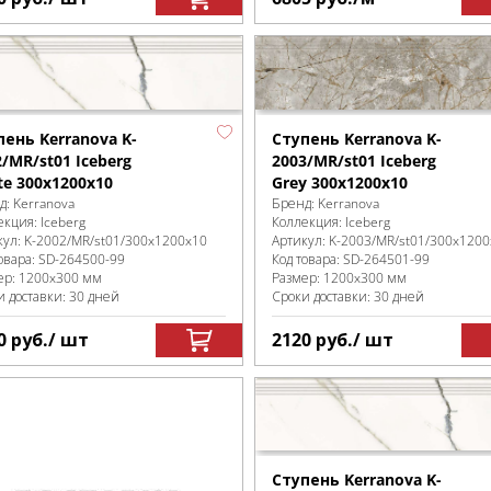
пень Kerranova K-
Ступень Kerranova K-
/MR/st01 Iceberg
2003/MR/st01 Iceberg
te 300x1200x10
Grey 300x1200x10
д:
Kerranova
Бренд:
Kerranova
екция:
Iceberg
Коллекция:
Iceberg
кул:
K-2002/MR/st01/300x1200x10
Артикул:
K-2003/MR/st01/300x120
овара:
SD-264500
-99
Код товара:
SD-264501
-99
ер:
1200x300 мм
Размер:
1200x300 мм
и доставки: 30 дней
Сроки доставки: 30 дней
0
руб.
/ шт
2120
руб.
/ шт
Ступень Kerranova K-