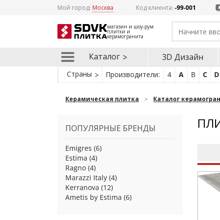
Мой город:
Москва
Код клиента:
-99-001
магазин и шоу-рум
плитки и
керамогранита
Каталог
3D Дизайн
Страны
Производители:
4
A
B
C
D
Керамическая плитка
Каталог керамогра
ПЛИ
ПОПУЛЯРНЫЕ БРЕНДЫ
Emigres
(6)
Estima
(4)
Ragno
(4)
Marazzi Italy
(4)
Kerranova
(12)
Ametis by Estima
(6)