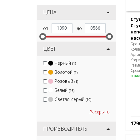
ЦЕНА
Сту
Сту
неп
нас
Брен
ЦВЕТ
Колл
Арти
Код т
Черный
(1)
Разм
Срок
Золотой
(1)
в на
Розовый
(1)
Белый
(16)
Светло-серый
(19)
Раскрыть
179
ПРОИЗВОДИТЕЛЬ