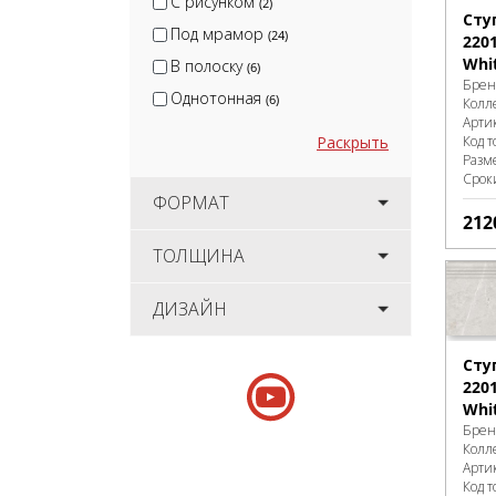
С рисунком
(2)
Сту
Под мрамор
(24)
220
Whi
В полоску
(6)
Брен
Однотонная
(6)
Колл
Арти
Код т
Раскрыть
Разм
Срок
ФОРМАТ
212
ТОЛЩИНА
ДИЗАЙН
Сту
2201
Whi
Брен
Колл
Арти
Код т