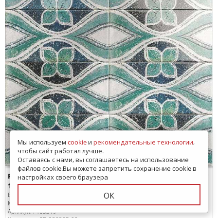
Мы используем
cookie
и
рекомендательные технологии
,
чтобы сайт работал лучше.
Оставаясь с нами, вы соглашаетесь на использование
файлов cookie.Вы можете запретить сохранение cookie в
PT03319 Плитка настенная Mainzu Riviera Tolon
настройках своего браузера
15x30
ОК
Бренд:
Mainzu
Коллекция:
Riviera
Артикул:
PT03319