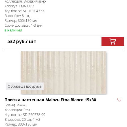
Коллекция:
Вирджилиано
Артикул:
FMA007R
Код товара:
SD-102047
-99
В коробке
:
8 шт,
Размер:
300x150 мм
Сроки доставки: 1-3 дня
в наличии
532
руб.
/ шт
Образец в шоуруме
Плитка настенная Mainzu Etna Blanco 15x30
Бренд:
Mainzu
Коллекция:
Etna
Код товара:
SD-250378
-99
В коробке
:
20 шт, 1 м
2
Размер:
300x150 мм