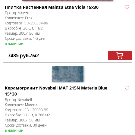
Плитка настенная Mainzu Etna Viola 15x30
Бренд:
Mainzu
Коллекция:
Etna
Код товара:
SD-250384
-99
В коробке
:
20 шт, 1 м
2
Размер:
300x150 мм
Сроки доставки: 1-3 дня
в наличии
7485
руб.
/м
2
Керамогранит Novabell MAT 215N Materia Blue
15*30
Бренд:
Novabell
Коллекция:
Materia
Код товара:
SD-120003
-99
В коробке
:
17 шт, 0.768 м
2
Размер:
300x150 мм
Сроки доставки: 30 дней
в наличии