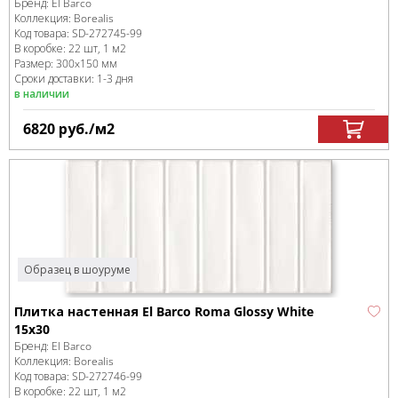
Бренд:
El Barco
Коллекция:
Borealis
Код товара:
SD-272745
-99
В коробке
:
22 шт, 1 м
2
Размер:
300x150 мм
Сроки доставки: 1-3 дня
в наличии
6820
руб.
/м
2
Образец в шоуруме
Плитка настенная El Barco Roma Glossy White
15x30
Бренд:
El Barco
Коллекция:
Borealis
Код товара:
SD-272746
-99
В коробке
:
22 шт, 1 м
2