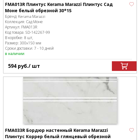
FMA013R Плинтус Kerama Marazzi Плинтус Сад
Моне белый обрезной 30*15
Бренд:
Kerama Marazzi
Коллекция:
Сад Моне
Артикул:
FMA013R
Код товара:
SD-142267
-99
В коробке
:
8 шт,
Размер:
300x150 мм
Сроки доставки: 7 - 10 дней
в наличии
594
руб.
/ шт
FMA033R Бордюр настенный Kerama Marazzi
Плинтус Коррер белый глянцевый обрезной