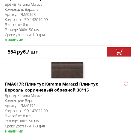
Бренд:
Kerama Marazzi
Коллекция:
Версаль
Артикул:
FMA016R
Код товара:
SD-142019
-99
В коробке
:
8 шт,
Размер:
300x150 мм
Сроки доставки: 1-3 дня
в наличии
554
руб.
/ шт
FMA017R Плинтус Kerama Marazzi Плинтус
Версаль коричневый обрезной 30*15
Бренд:
Kerama Marazzi
Коллекция:
Версаль
Артикул:
FMA017R
Код товара:
SD-142022
-99
В коробке
:
8 шт,
Размер:
300x150 мм
Сроки доставки: 1-3 дня
в наличии