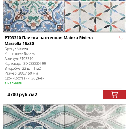
PT03310 Плитка настенная Mainzu Riviera
Marsella 15x30
Бренд:
Mainzu
Коллекция:
Riviera
Артикул:
PT03310
Код товара:
SD-238384
-99
В коробке
:
22 шт, 1 м
2
Размер:
300x150 мм
Сроки доставки: 30 дней
в наличии
4700
руб.
/м
2