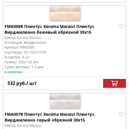
FMA008R Плинтус Kerama Marazzi Плинтус
Вирджилиано бежевый обрезной 30x15
Бренд:
Kerama Marazzi
Коллекция:
Вирджилиано
Артикул:
FMA008R
Код товара:
SD-104214
-99
В коробке
:
8 шт,
Размер:
300x150 мм
Сроки доставки: 1-3 дня
в наличии
532
руб.
/ шт
FMA007R Плинтус Kerama Marazzi Плинтус
Вирджилиано серый обрезной 30x15
Бренд:
Kerama Marazzi