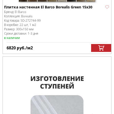
Плитка настенная El Barco Borealis Green 15x30
Бренд:
El Barco
Коллекция:
Borealis
Код товара:
SD-272744
-99
В коробке
:
22 шт, 1 м
2
Размер:
300x150 мм
Сроки доставки: 1-3 дня
в наличии
6820
руб.
/м
2