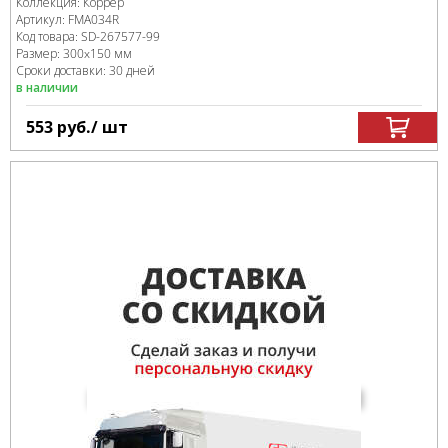
Коллекция:
Коррер
Артикул:
FMA034R
Код товара:
SD-267577
-99
Размер:
300x150 мм
Сроки доставки: 30 дней
в наличии
553
руб.
/ шт