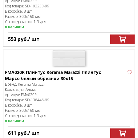
Артикул:
FMA025R
Код товара:
SD-192233
-99
В коробке
:
8 шт,
Размер:
300x150 мм
Сроки доставки: 1-3 дня
в наличии
553
руб.
/ шт
FMA020R Плинтус Kerama Marazzi Плинтус
Марсо белый обрезной 30х15
Бренд:
Kerama Marazzi
Коллекция:
Альма
Артикул:
FMA020R
Код товара:
SD-138446
-99
В коробке
:
8 шт,
Размер:
300x150 мм
Сроки доставки: 1-3 дня
в наличии
611
руб.
/ шт