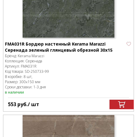
FMA031R Бордюр настенный Kerama Marazzi
Серенада зеленый глянцевый обрезной 30x15
Бренд:
Kerama Marazzi
Коллекция:
Серенада
Артикул:
FMA031R
Код товара:
SD-250733
-99
В коробке
:
8 шт,
Размер:
300x150 мм
Сроки доставки: 1-3 дня
в наличии
553
руб.
/ шт