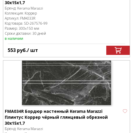
30x15x1,7
Бренд:
Kerama Marazzi
Коллекция:
Коррер
Артикул:
FMA033R
Код товара:
SD-267576
-99
Размер:
300x150 мм
Сроки доставки: 30 дней
в наличии
553
руб.
/ шт
FMA034R Бордюр настенный Kerama Marazzi
Плинтус Коррер чёрный глянцевый обрезной
30x15x1,7
Бренд:
Kerama Marazzi