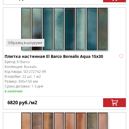
Образец в шоуруме
Плитка настенная El Barco Borealis Aqua 15x30
Бренд:
El Barco
Коллекция:
Borealis
Код товара:
SD-272742
-99
В коробке
:
22 шт, 1 м
2
Размер:
300x150 мм
Сроки доставки: 1-3 дня
в наличии
6820
руб.
/м
2