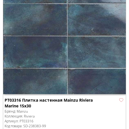
PT03316 Плитка настенная Mainzu Riviera
Marine 15x30
Бренд:
Mainzu
Коллекция:
Riviera
Артикул:
PT03316
Код товара:
SD-238383
-99