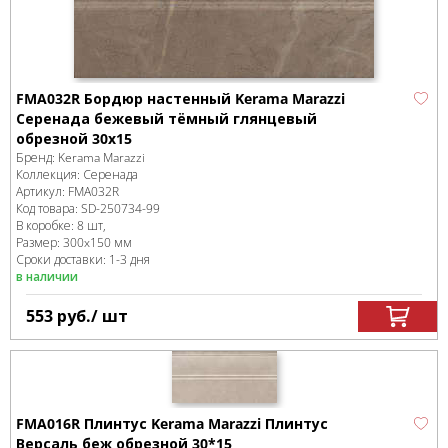
FMA032R Бордюр настенный Kerama Marazzi
Серенада бежевый тёмный глянцевый
обрезной 30x15
Бренд:
Kerama Marazzi
Коллекция:
Серенада
Артикул:
FMA032R
Код товара:
SD-250734
-99
В коробке
:
8 шт,
Размер:
300x150 мм
Сроки доставки: 1-3 дня
в наличии
553
руб.
/ шт
FMA016R Плинтус Kerama Marazzi Плинтус
Версаль беж обрезной 30*15