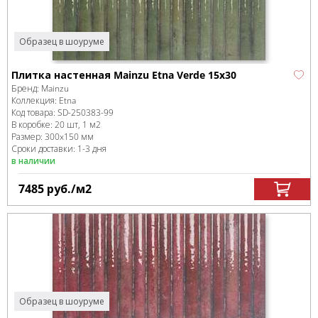
Образец в шоуруме
Плитка настенная Mainzu Etna Verde 15x30
Бренд:
Mainzu
Коллекция:
Etna
Код товара:
SD-250383
-99
В коробке
:
20 шт, 1 м
2
Размер:
300x150 мм
Сроки доставки: 1-3 дня
в наличии
7485
руб.
/м
2
Образец в шоуруме