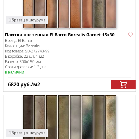
Образец в шоуруме
Плитка настенная El Barco Borealis Garnet 15x30
Бренд:
El Barco
Коллекция:
Borealis
Код товара:
SD-272743
-99
В коробке
:
22 шт, 1 м
2
Размер:
300x150 мм
Сроки доставки: 1-3 дня
в наличии
6820
руб.
/м
2
Образец в шоуруме