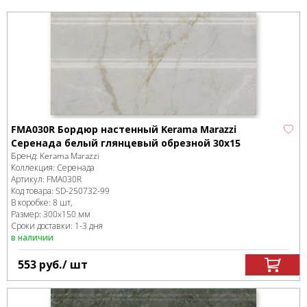
FMA030R Бордюр настенный Kerama Marazzi
Серенада белый глянцевый обрезной 30x15
Бренд:
Kerama Marazzi
Коллекция:
Серенада
Артикул:
FMA030R
Код товара:
SD-250732
-99
В коробке
:
8 шт,
Размер:
300x150 мм
Сроки доставки: 1-3 дня
в наличии
553
руб.
/ шт