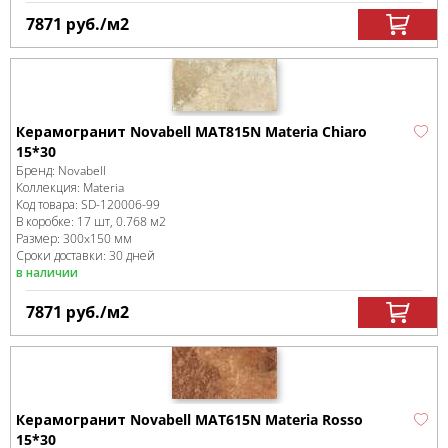
7871
руб.
/м
2
Керамогранит Novabell MAT815N Materia Chiaro
15*30
Бренд:
Novabell
Коллекция:
Materia
Код товара:
SD-120006
-99
В коробке
:
17 шт, 0.768 м
2
Размер:
300x150 мм
Сроки доставки: 30 дней
в наличии
7871
руб.
/м
2
Керамогранит Novabell MAT615N Materia Rosso
15*30