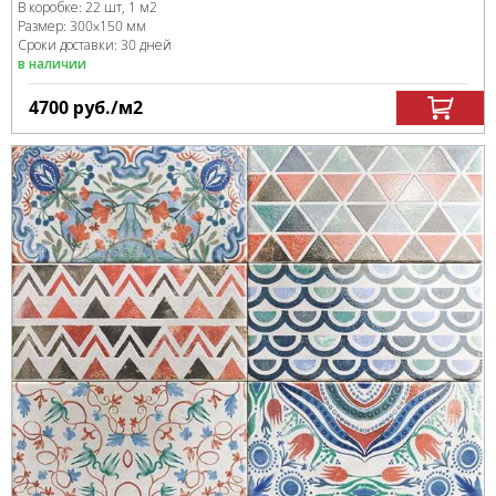
В коробке
:
22 шт, 1 м
2
Размер:
300x150 мм
Сроки доставки: 30 дней
в наличии
4700
руб.
/м
2