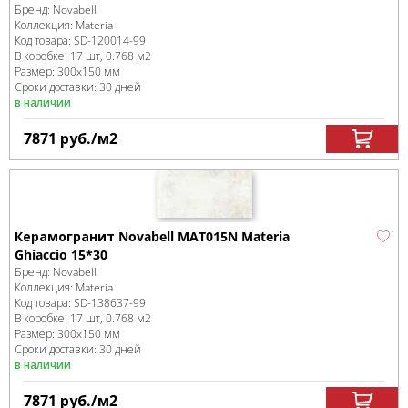
Бренд:
Novabell
Коллекция:
Materia
Код товара:
SD-120014
-99
В коробке
:
17 шт, 0.768 м
2
Размер:
300x150 мм
Сроки доставки: 30 дней
в наличии
7871
руб.
/м
2
Керамогранит Novabell MAT015N Materia
Ghiaccio 15*30
Бренд:
Novabell
Коллекция:
Materia
Код товара:
SD-138637
-99
В коробке
:
17 шт, 0.768 м
2
Размер:
300x150 мм
Сроки доставки: 30 дней
в наличии
7871
руб.
/м
2