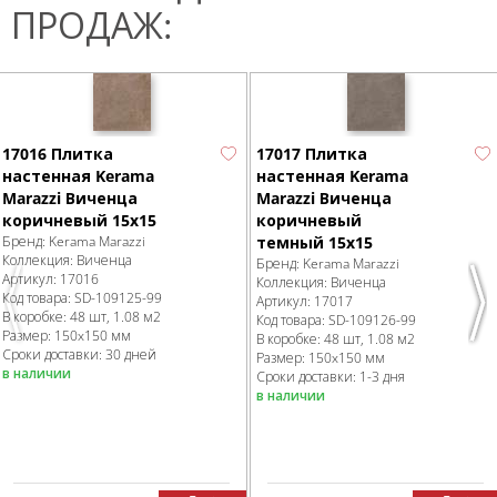
ПРОДАЖ:
17016 Плитка
17017 Плитка
настенная Kerama
настенная Kerama
Marazzi Виченца
Marazzi Виченца
коричневый 15х15
коричневый
Бренд:
Kerama Marazzi
темный 15х15
Коллекция:
Виченца
Бренд:
Kerama Marazzi
Артикул:
17016
Коллекция:
Виченца
Код товара:
SD-109125
-99
Артикул:
17017
Previous
Nex
В коробке
:
48 шт, 1.08 м
2
Код товара:
SD-109126
-99
Размер:
150x150 мм
В коробке
:
48 шт, 1.08 м
2
Сроки доставки: 30 дней
Размер:
150x150 мм
в наличии
Сроки доставки: 1-3 дня
в наличии