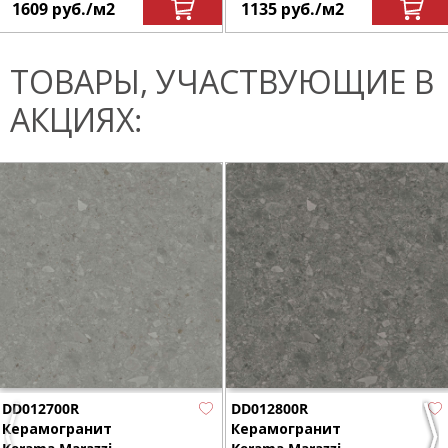
1609
руб.
/м
2
1135
руб.
/м
2
ТОВАРЫ, УЧАСТВУЮЩИЕ В
АКЦИЯХ:
DD012700R
DD012800R
Керамогранит
Керамогранит
Previous
Nex