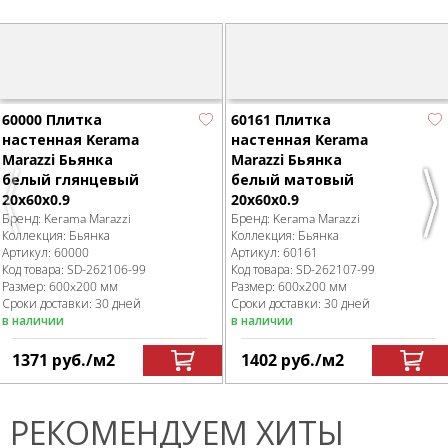
60000 Плитка
60161 Плитка
настенная Kerama
настенная Kerama
Marazzi Бьянка
Marazzi Бьянка
белый глянцевый
белый матовый
20x60x0.9
20x60x0.9
Previous
Nex
Бренд:
Kerama Marazzi
Бренд:
Kerama Marazzi
Коллекция:
Бьянка
Коллекция:
Бьянка
Артикул:
60000
Артикул:
60161
Код товара:
SD-262106
-99
Код товара:
SD-262107
-99
Размер:
600x200 мм
Размер:
600x200 мм
Сроки доставки: 30 дней
Сроки доставки: 30 дней
в наличии
в наличии
1371
руб.
/м
2
1402
руб.
/м
2
РЕКОМЕНДУЕМ ХИТЫ