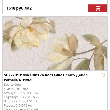
1518
руб.
/м
2
SGX72D13100A Плитка настенная Creto Декор
Pernelle A 31х61
Бренд:
Creto
Коллекция:
Flamel
Артикул:
SGX72D13100A
Код товара:
SD-219355
-99
В коробке
:
8 шт, 1.51 м
2
Размер:
610x310 мм
Сроки доставки: 30 дней