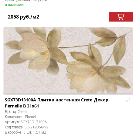
в наличии
2058
руб.
/м
2
SGX73D13100A Плитка настенная Creto Декор
Pernelle B 31х61
Бренд:
Creto
Коллекция:
Flamel
Артикул:
SGX73D13100A
Код товара:
SD-219356
-99
В коробке
:
8 шт, 1.51 м
2