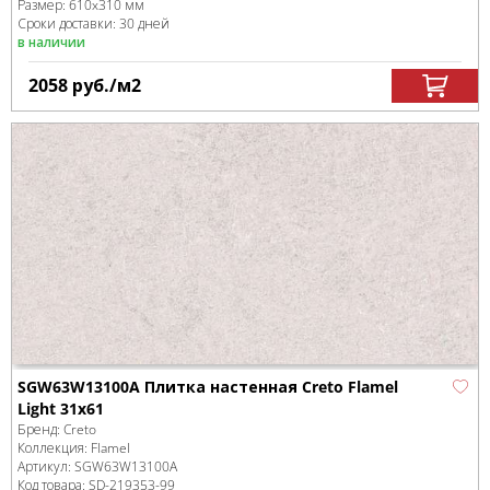
Размер:
610x310 мм
Сроки доставки: 30 дней
в наличии
2058
руб.
/м
2
SGW63W13100A Плитка настенная Creto Flamel
Light 31х61
Бренд:
Creto
Коллекция:
Flamel
Артикул:
SGW63W13100A
Код товара:
SD-219353
-99