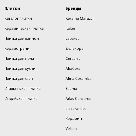
Плитки
Бренды
Каталог плитки
Kerama Marazzi
Керамическая плитка
Italon
Плитка для ванной
Laparet
Керамогранит
Делакора
Плитка для пола
Cersanit
Плитка для кухни
AltaCera
Плитка для стен
Alma Ceramica
Итальянская плитка
Estima
Индийская плитка
Atlas Concorde
Lb-ceramics
Керамин
Velsaa