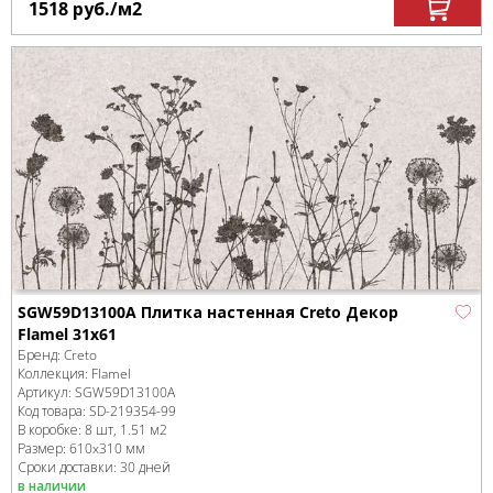
1518
руб.
/м
2
SGW59D13100A Плитка настенная Creto Декор
Flamel 31х61
Бренд:
Creto
Коллекция:
Flamel
Артикул:
SGW59D13100A
Код товара:
SD-219354
-99
В коробке
:
8 шт, 1.51 м
2
Размер:
610x310 мм
Сроки доставки: 30 дней
в наличии