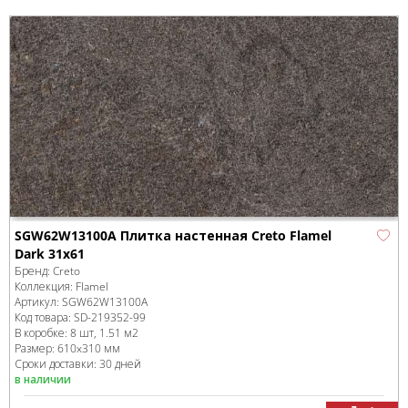
SGW62W13100A Плитка настенная Creto Flamel
Dark 31х61
Бренд:
Creto
Коллекция:
Flamel
Артикул:
SGW62W13100A
Код товара:
SD-219352
-99
В коробке
:
8 шт, 1.51 м
2
Размер:
610x310 мм
Сроки доставки: 30 дней
в наличии