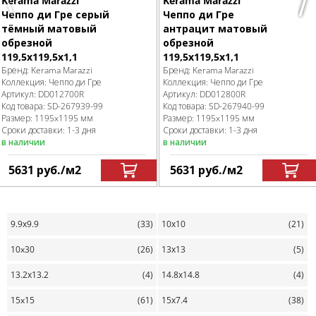
Kerama Marazzi
Kerama Marazzi
Чеппо ди Гре серый
Чеппо ди Гре
тёмный матовый
антрацит матовый
обрезной
обрезной
119,5x119,5x1,1
119,5x119,5x1,1
Бренд:
Kerama Marazzi
Бренд:
Kerama Marazzi
Коллекция:
Чеппо ди Гре
Коллекция:
Чеппо ди Гре
Артикул:
DD012700R
Артикул:
DD012800R
Код товара:
SD-267939
-99
Код товара:
SD-267940
-99
Размер:
1195x1195 мм
Размер:
1195x1195 мм
Сроки доставки: 1-3 дня
Сроки доставки: 1-3 дня
в наличии
в наличии
5631
руб.
/м
2
5631
руб.
/м
2
9.9х9.9
(33)
10х10
(21)
10x30
(26)
13х13
(5)
13.2х13.2
(4)
14.8х14.8
(4)
15x15
(61)
15х7.4
(38)