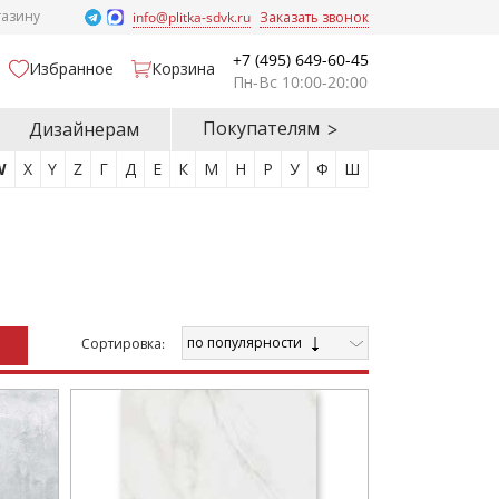
газину
info@plitka-sdvk.ru
Заказать звонок
+7 (495) 649-60-45
Избранное
Корзина
Пн-Вс 10:00-20:00
Покупателям
Дизайнерам
W
X
Y
Z
Г
Д
Е
К
М
Н
Р
У
Ф
Ш
по популярности
Cортировка: