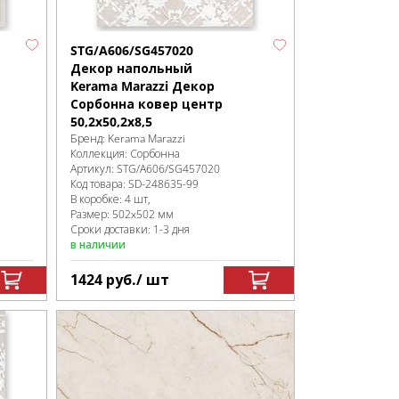
STG/A606/SG457020
Декор напольный
Kerama Marazzi Декор
Сорбонна ковер центр
50,2x50,2x8,5
Бренд:
Kerama Marazzi
Коллекция:
Сорбонна
Артикул:
STG/A606/SG457020
Код товара:
SD-248635
-99
В коробке
:
4 шт,
Размер:
502x502 мм
Сроки доставки: 1-3 дня
в наличии
1424
руб.
/ шт