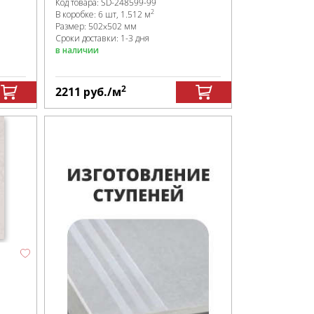
Код товара:
SD-248599
-99
2
В коробке
:
6 шт, 1.512 м
Размер:
502x502 мм
Сроки доставки: 1-3 дня
в наличии
2
2211
руб.
/м