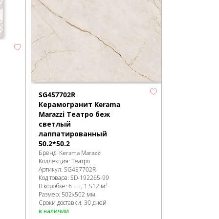
SG457702R
Керамогранит Kerama
Marazzi Театро беж
светлый
лаппатированный
50.2*50.2
Бренд:
Kerama Marazzi
Коллекция:
Театро
Артикул:
SG457702R
Код товара:
SD-192265
-99
2
В коробке
:
6 шт, 1.512 м
Размер:
502x502 мм
Сроки доставки: 30 дней
в наличии