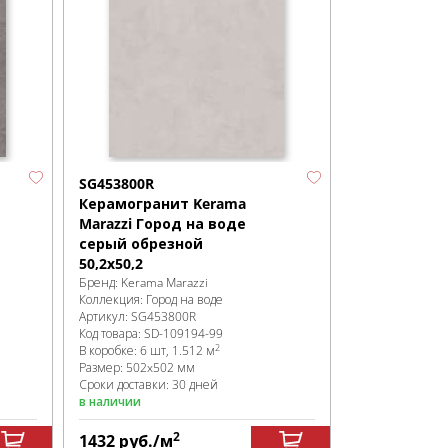
SG453800R
Керамогранит Kerama
Marazzi Город на воде
серый обрезной
50,2х50,2
Бренд:
Kerama Marazzi
Коллекция:
Город на воде
Артикул:
SG453800R
Код товара:
SD-109194
-99
2
В коробке
:
6 шт, 1.512 м
Размер:
502x502 мм
Сроки доставки: 30 дней
в наличии
2
1432
руб.
/м