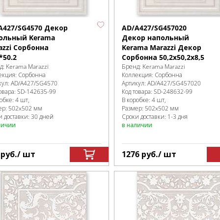
A427/SG4570 Декор
AD/A427/SG457020
ольный Kerama
Декор напольный
azzi Сорбонна
Kerama Marazzi Декор
*50.2
Сорбонна 50,2x50,2x8,5
д:
Kerama Marazzi
Бренд:
Kerama Marazzi
екция:
Сорбонна
Коллекция:
Сорбонна
кул:
AD/A427/SG4570
Артикул:
AD/A427/SG457020
овара:
SD-142635
-99
Код товара:
SD-248632
-99
робке
:
4 шт,
В коробке
:
4 шт,
ер:
502x502 мм
Размер:
502x502 мм
и доставки: 30 дней
Сроки доставки: 1-3 дня
личии
в наличии
5
руб.
/ шт
1276
руб.
/ шт