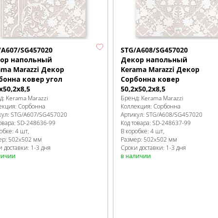
/A607/SG457020
STG/A608/SG457020
ор напольный
Декор напольный
ama Marazzi Декор
Kerama Marazzi Декор
бонна ковер угол
Сорбонна ковер
x50,2x8,5
50,2x50,2x8,5
д:
Kerama Marazzi
Бренд:
Kerama Marazzi
екция:
Сорбонна
Коллекция:
Сорбонна
кул:
STG/A607/SG457020
Артикул:
STG/A608/SG457020
овара:
SD-248636
-99
Код товара:
SD-248637
-99
робке
:
4 шт,
В коробке
:
4 шт,
ер:
502x502 мм
Размер:
502x502 мм
 доставки: 1-3 дня
Сроки доставки: 1-3 дня
личии
в наличии