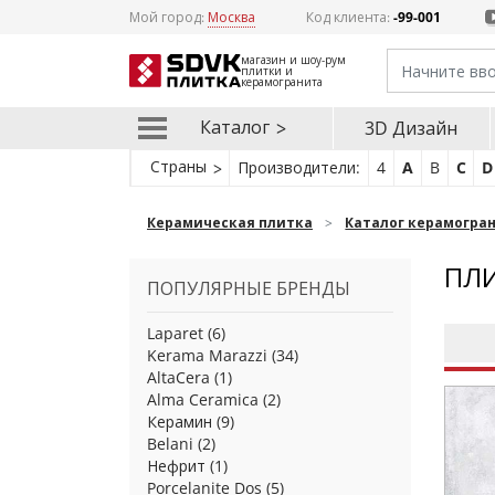
Мой город:
Москва
Код клиента:
-99-001
магазин и шоу-рум
плитки и
керамогранита
Каталог
3D Дизайн
Страны
Производители:
4
A
B
C
D
Керамическая плитка
Каталог керамогра
ПЛИ
ПОПУЛЯРНЫЕ БРЕНДЫ
Laparet
(6)
Kerama Marazzi
(34)
AltaCera
(1)
Alma Ceramica
(2)
Керамин
(9)
Belani
(2)
Нефрит
(1)
Porcelanite Dos
(5)