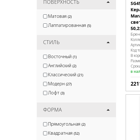
ПОВЕРХНОСТЬ
SG4
Кер
Mar
Матовая
(2)
све
Лаппатированная
(5)
50,2
Брен
Колл
СТИЛЬ
Арти
Код т
В ко
Восточный
(1)
Разм
Английский
Сроки
(2)
в на
Классический
(21)
221
Модерн
(27)
Лофт
(3)
ФОРМА
Прямоугольная
(2)
Квадратная
(52)