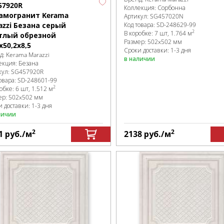
57920R
Коллекция:
Сорбонна
амогранит Kerama
Артикул:
SG457020N
Код товара:
SD-248629
-99
azzi Безана серый
2
В коробке
:
7 шт, 1.764 м
тлый обрезной
Размер:
502x502 мм
x50,2x8,5
Сроки доставки: 1-3 дня
д:
Kerama Marazzi
в наличии
екция:
Безана
кул:
SG457920R
овара:
SD-248601
-99
2
робке
:
6 шт, 1.512 м
ер:
502x502 мм
 доставки: 1-3 дня
личии
2
2
1
руб.
/м
2138
руб.
/м