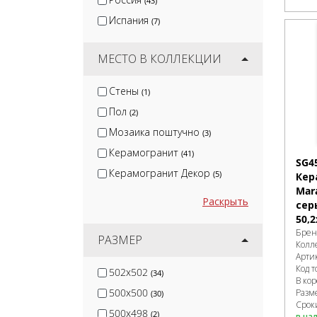
(43)
Испания
(7)
МЕСТО В КОЛЛЕКЦИИ
Стены
(1)
Пол
(2)
Мозаика поштучно
(3)
Керамогранит
(41)
SG4
Керамогранит Декор
(5)
Кер
Mar
Раскрыть
сер
50,2
Брен
РАЗМЕР
Колл
Арти
Код т
502x502
(34)
В ко
500x500
Разм
(30)
Срок
500x498
(2)
в на