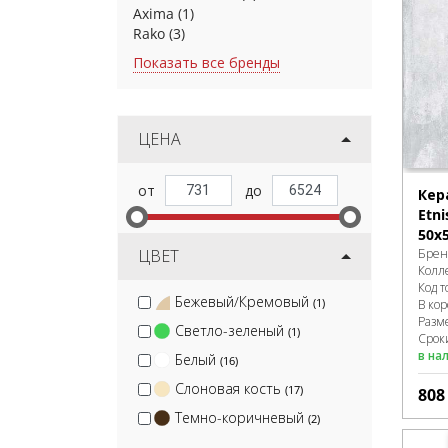
Axima
(1)
Rako
(3)
Показать все бренды
ЦЕНА
Кер
Etn
50х
ЦВЕТ
Брен
Колл
Код т
Бежевый/Кремовый
(1)
В ко
Разм
Светло-зеленый
(1)
Сроки
в на
Белый
(16)
Слоновая кость
(17)
80
Темно-коричневый
(2)