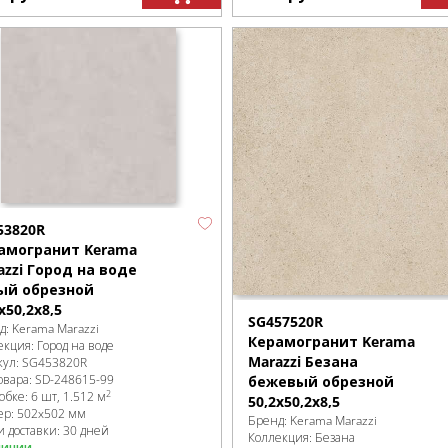
53820R
амогранит Kerama
azzi Город на воде
ый обрезной
x50,2x8,5
SG457520R
д:
Kerama Marazzi
Керамогранит Kerama
екция:
Город на воде
Marazzi Безана
кул:
SG453820R
овара:
SD-248615
-99
бежевый обрезной
2
робке
:
6 шт, 1.512 м
50,2x50,2x8,5
ер:
502x502 мм
Бренд:
Kerama Marazzi
и доставки: 30 дней
Коллекция:
Безана
личии