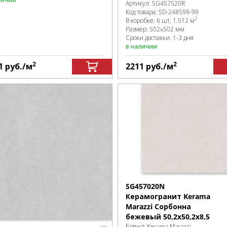
Артикул:
SG457520R
Код товара:
SD-248598
-99
2
В коробке
:
6 шт, 1.512 м
Размер:
502x502 мм
Сроки доставки: 1-3 дня
в наличии
2
2
1
руб.
/м
2211
руб.
/м
SG457020N
Керамогранит Kerama
Marazzi Сорбонна
бежевый 50,2x50,2x8,5
Бренд:
Kerama Marazzi