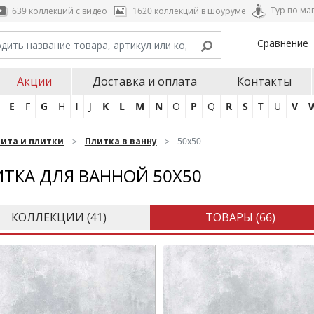
Тур по ма
639 коллекций с видео
1620 коллекций в шоуруме
Сравнение
Акции
Доставка и оплата
Контакты
E
F
G
H
I
J
K
L
M
N
O
P
Q
R
S
T
U
V
нита и плитки
Плитка в ванну
50х50
ТКА ДЛЯ ВАННОЙ 50Х50
КОЛЛЕКЦИИ (
41
)
ТОВАРЫ (
66
)