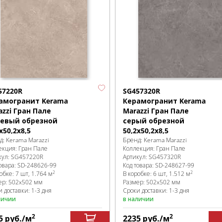
57220R
SG457320R
амогранит Kerama
Керамогранит Kerama
azzi Гран Пале
Marazzi Гран Пале
евый обрезной
серый обрезной
x50,2x8,5
50,2x50,2x8,5
д:
Kerama Marazzi
Бренд:
Kerama Marazzi
екция:
Гран Пале
Коллекция:
Гран Пале
кул:
SG457220R
Артикул:
SG457320R
овара:
SD-248626
-99
Код товара:
SD-248627
-99
2
2
робке
:
7 шт, 1.764 м
В коробке
:
6 шт, 1.512 м
ер:
502x502 мм
Размер:
502x502 мм
 доставки: 1-3 дня
Сроки доставки: 1-3 дня
личии
в наличии
2
2
5
руб.
/м
2235
руб.
/м