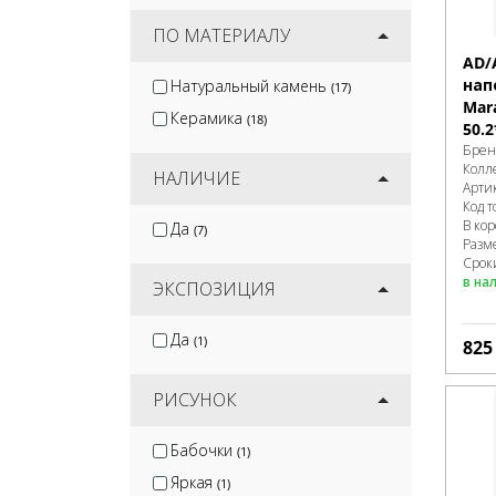
ПО МАТЕРИАЛУ
AD/
нап
Натуральный камень
(17)
Mar
Керамика
(18)
50.2
Брен
Колл
НАЛИЧИЕ
Арти
Код т
В ко
Да
(7)
Разм
Срок
в на
ЭКСПОЗИЦИЯ
Да
(1)
82
РИСУНОК
Бабочки
(1)
Яркая
(1)