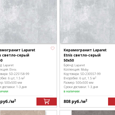
амогранит Laparet
Керамогранит Laparet
is светло-серый
Etnis светло-серый
50
50х50
д:
Laparet
Бренд:
Laparet
екция:
Etnis
Коллекция:
Moby
овара:
SD-225158
-99
Код товара:
SD-230557
-99
2
2
робке
:
6 шт, 1.5 м
В коробке
:
6 шт, 1.5 м
ер:
500x500 мм
Размер:
500x500 мм
 доставки: 1-3 дня
Сроки доставки: 1-3 дня
личии
в наличии
2
2
8
руб.
/м
808
руб.
/м