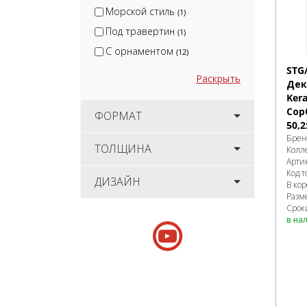
Морской стиль
(1)
Под травертин
(1)
С орнаментом
(12)
STG
Раскрыть
Дек
Ker
Сор
ФОРМАТ
50,2
Брен
ТОЛЩИНА
Колл
Арти
Код т
ДИЗАЙН
В ко
Разм
Сроки
в на