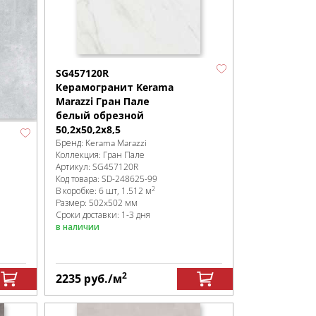
SG457120R
Керамогранит Kerama
Marazzi Гран Пале
белый обрезной
50,2x50,2x8,5
Бренд:
Kerama Marazzi
Коллекция:
Гран Пале
Артикул:
SG457120R
Код товара:
SD-248625
-99
2
В коробке
:
6 шт, 1.512 м
Размер:
502x502 мм
Сроки доставки: 1-3 дня
в наличии
2
2235
руб.
/м