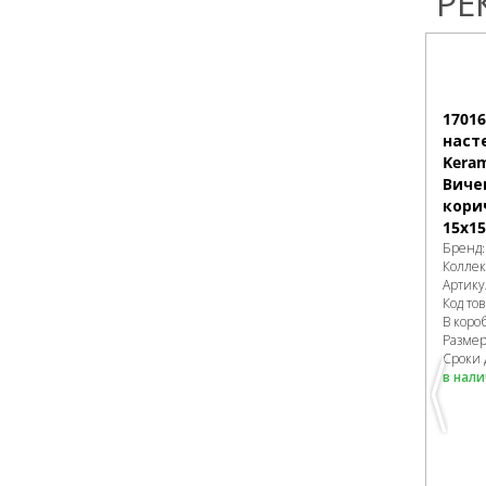
РЕ
1701
наст
Keram
Виче
кори
15х15
Бренд
Колле
Артику
Код то
В коро
Разме
Сроки 
в нал