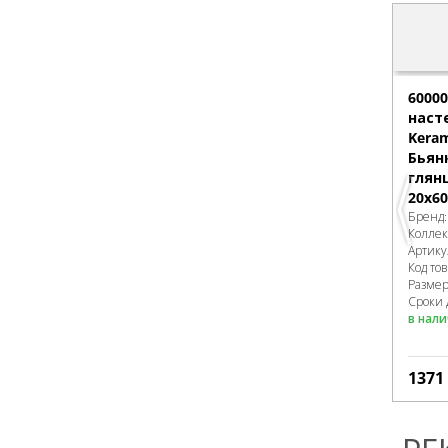
6000
наст
Keram
Бьян
глян
20x60
Бренд
Колле
Артику
Код то
Разме
Сроки 
в нал
1371