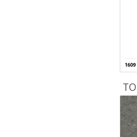
1609
ТО