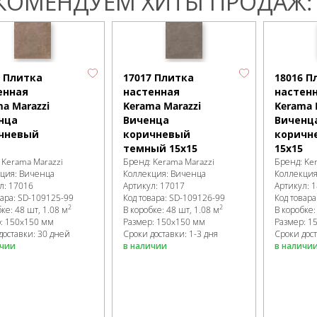
КОМЕНДУЕМ ХИТЫ ПРОДАЖ:
6 Плитка
17017 Плитка
18016 П
енная
настенная
настен
a Marazzi
Kerama Marazzi
Kerama 
нца
Виченца
Виченц
чневый
коричневый
коричн
темный 15х15
15х15
:
Kerama Marazzi
Бренд:
Kerama Marazzi
Бренд:
Ke
кция:
Виченца
Коллекция:
Виченца
Коллекци
л:
17016
Артикул:
17017
Артикул:
1
вара:
SD-109125
-99
Код товара:
SD-109126
-99
Код товара
2
2
бке
:
48 шт, 1.08 м
В коробке
:
48 шт, 1.08 м
В коробке
р:
150x150 мм
Размер:
150x150 мм
Размер:
1
доставки: 30 дней
Сроки доставки: 1-3 дня
Сроки дост
ичии
в наличии
в наличи