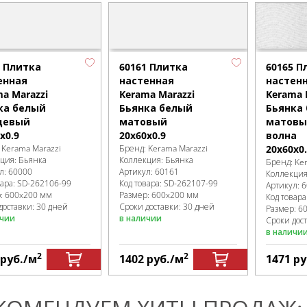
60165 П
0 Плитка
60161 Плитка
настен
енная
настенная
Kerama 
a Marazzi
Kerama Marazzi
Бьянка
ка белый
Бьянка белый
матовы
цевый
матовый
волна
x0.9
20x60x0.9
20x60x0
:
Kerama Marazzi
Бренд:
Kerama Marazzi
кция:
Бьянка
Коллекция:
Бьянка
Бренд:
Ke
л:
60000
Артикул:
60161
Коллекци
вара:
SD-262106
-99
Код товара:
SD-262107
-99
Артикул:
6
р:
600x200 мм
Размер:
600x200 мм
Код товара
доставки: 30 дней
Сроки доставки: 30 дней
Размер:
6
ичии
в наличии
Сроки дост
в наличи
2
2
руб.
/м
1402
руб.
/м
1471
ру