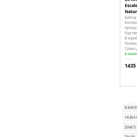
Escal
Natur
Бренд
Колле
Артику
Код то
В коро
Разме
Сроки 
в нал
1435
9.9х9.9
14.8х1
20х6.5
20x30