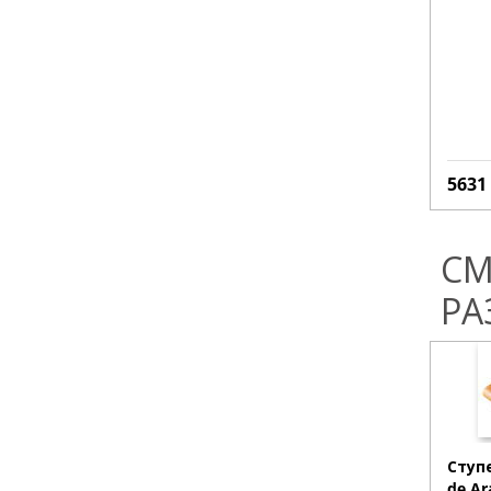
5631
СМ
РА
Ступ
de Ar