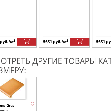
2
2
руб.
/м
5631
руб.
/м
5631
ру
ОТРЕТЬ ДРУГИЕ ТОВАРЫ КА
ЗМЕРУ:
ень Gres
agon