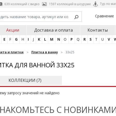
Тур по ма
639 коллекций с видео
1597 коллекций в шоуруме
Сравнение
Акции
Доставка и оплата
Контакты
E
F
G
H
I
J
K
L
M
N
O
P
Q
R
S
T
U
V
нита и плитки
Плитка в ванну
33х25
ТКА ДЛЯ ВАННОЙ 33Х25
КОЛЛЕКЦИИ (
7
)
ему запросу значений не найдено
НАКОМЬТЕСЬ С НОВИНКАМИ