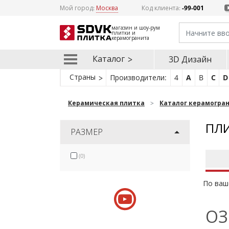
Мой город:
Москва
Код клиента:
-99-001
магазин и шоу-рум
плитки и
керамогранита
Каталог
3D Дизайн
Страны
Производители:
4
A
B
C
D
Керамическая плитка
Каталог керамогра
ПЛИ
РАЗМЕР
(0)
По ваш
ОЗ