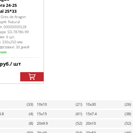
era 24-25
al 25*33
:
Gres de Aragon
кция:
Natural
л:
00000000528
вара:
SD-78786
-99
бке
:
6 шт,
р:
330x250 мм
доставки: 30 дней
ичии
руб.
/ шт
(33)
10х10
(21)
10x30
(26)
4.8
(4)
15x15
(61)
15х7.4
(38)
(8)
20х9.9
(52)
20х10
(52)
(50)
20x40
(54)
20х50
(49)