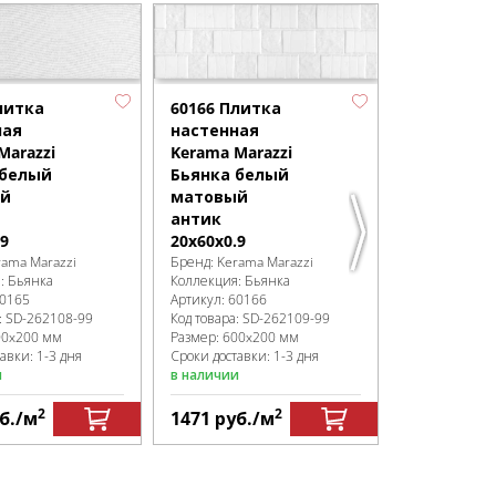
литка
60166 Плитка
60167 Пли
ная
настенная
настенная
Marazzi
Kerama Marazzi
Kerama Mar
 белый
Бьянка белый
Бьянка б
й
матовый
матовый
антик
мозаика
.9
20x60x0.9
20x60x0.9
rama Marazzi
Бренд:
Kerama Marazzi
Бренд:
Kerama
я:
Бьянка
Коллекция:
Бьянка
Коллекция:
Б
0165
Артикул:
60166
Артикул:
6016
:
SD-262108
-99
Код товара:
SD-262109
-99
Код товара:
SD
00x200 мм
Размер:
600x200 мм
Размер:
600x
авки: 1-3 дня
Сроки доставки: 1-3 дня
Сроки доставк
и
в наличии
в наличии
2
2
б.
/м
1471
руб.
/м
1471
руб.