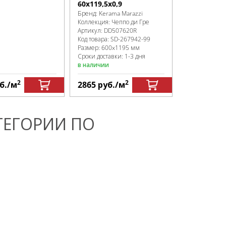
60x119,5x0,9
Бренд:
Kerama Marazzi
Коллекция:
Чеппо ди Гре
Артикул:
DD507620R
Код товара:
SD-267942
-99
Размер:
600x1195 мм
Сроки доставки: 1-3 дня
в наличии
2
2
б.
/м
2865
руб.
/м
2865
руб.
ТЕГОРИИ ПО