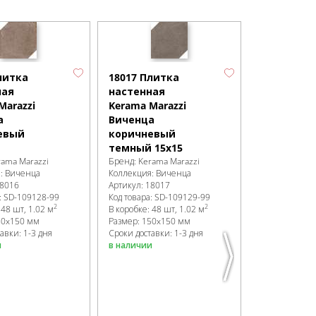
16021 Пли
настенная
литка
18017 Плитка
Kerama Mar
ная
настенная
Виченца
Marazzi
Kerama Marazzi
бежевый
а
Виченца
7,4х15
евый
коричневый
Бренд:
Kerama
темный 15х15
Коллекция:
В
rama Marazzi
Бренд:
Kerama Marazzi
Артикул:
1602
я:
Виченца
Коллекция:
Виченца
Код товара:
SD
8016
Артикул:
18017
В коробке
:
96 
:
SD-109128
-99
Код товара:
SD-109129
-99
Размер:
150x
2
2
:
48 шт, 1.02 м
В коробке
:
48 шт, 1.02 м
Сроки доставк
50x150 мм
Размер:
150x150 мм
в наличии
авки: 1-3 дня
Сроки доставки: 1-3 дня
и
в наличии