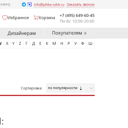
газину
info@plitka-sdvk.ru
Заказать звонок
+7 (495) 649-60-45
Избранное
Корзина
Пн-Вс 10:00-20:00
Покупателям
Дизайнерам
W
X
Y
Z
Г
Д
Е
К
М
Н
Р
У
Ф
Ш
по популярности
Cортировка:
: