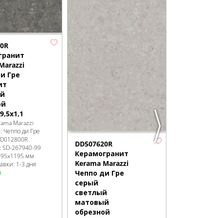
бежевый
светлый
матовый
обрезной
60x119,5x0
0R
Бренд:
Kerama
гранит
Коллекция:
Че
Marazzi
Артикул:
DD5
Код товара:
SD
и Гре
Размер:
600x
ит
Сроки доставк
й
в наличии
ой
9,5x1,1
rama Marazzi
я:
Чеппо ди Гре
D012800R
DD507620R
:
SD-267940
-99
Керамогранит
195x1195 мм
Kerama Marazzi
авки: 1-3 дня
и
Чеппо ди Гре
серый
светлый
матовый
обрезной