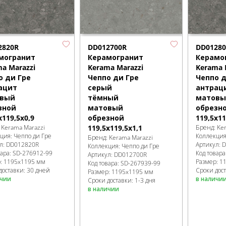
2820R
DD012700R
DD01280
могранит
Керамогранит
Керамо
a Marazzi
Kerama Marazzi
Kerama 
о ди Гре
Чеппо ди Гре
Чеппо д
ацит
серый
антрац
вый
тёмный
матовы
зной
матовый
обрезн
x119,5x0,9
обрезной
119,5x11
:
Kerama Marazzi
119,5x119,5x1,1
Бренд:
Ke
кция:
Чеппо ди Гре
Коллекци
Бренд:
Kerama Marazzi
л:
DD012820R
Артикул:
D
Коллекция:
Чеппо ди Гре
вара:
SD-276912
-99
Код товара
Артикул:
DD012700R
р:
1195x1195 мм
Размер:
1
Код товара:
SD-267939
-99
доставки: 30 дней
Сроки дост
Размер:
1195x1195 мм
ичии
в наличи
Сроки доставки: 1-3 дня
в наличии