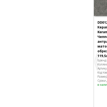
DD01
Кера
Keram
Чепп
антр
мато
обре
119,5
Бренд
Колле
Артику
Код то
Разме
Сроки 
в нал