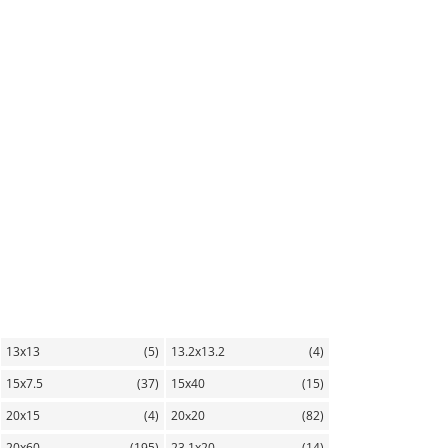
13х13
(5)
13.2х13.2
(4)
15х7.5
(37)
15х40
(15)
20х15
(4)
20x20
(82)
20х60
(195)
23.1х20
(14)