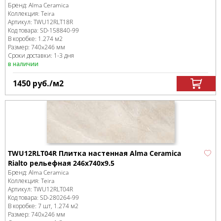
Бренд:
Alma Ceramica
Коллекция:
Teira
Артикул:
TWU12RLT18R
Код товара:
SD-158840
-99
В коробке
:
1.274 м
2
Размер:
740x246 мм
Сроки доставки: 1-3 дня
в наличии
1450
руб.
/м
2
TWU12RLT04R Плитка настенная Alma Ceramica
Rialto рельефная 246x740x9.5
Бренд:
Alma Ceramica
Коллекция:
Teira
Артикул:
TWU12RLT04R
Код товара:
SD-280264
-99
В коробке
:
7 шт, 1.274 м
2
Размер:
740x246 мм