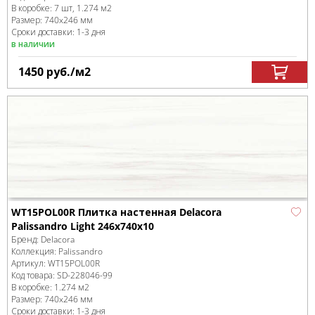
В коробке
:
7 шт, 1.274 м
2
Размер:
740x246 мм
Сроки доставки: 1-3 дня
в наличии
1450
руб.
/м
2
WT15POL00R Плитка настенная Delacora
Palissandro Light 246x740x10
Бренд:
Delacora
Коллекция:
Palissandro
Артикул:
WT15POL00R
Код товара:
SD-228046
-99
В коробке
:
1.274 м
2
Размер:
740x246 мм
Сроки доставки: 1-3 дня