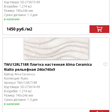
Код товара:
SD-273673
-99
В коробке
:
1.274 м
2
Размер:
740x246 мм
Сроки доставки: 1-3 дня
в наличии
1450
руб.
/м
2
TWU12RLT18R Плитка настенная Alma Ceramica
Rialto рельефная 246x740x9
Бренд:
Alma Ceramica
Коллекция:
Rialto
Артикул:
TWU12RLT18R
Код товара:
SD-273674
-99
В коробке
:
1.274 м
2
Размер:
740x246 мм
Сроки доставки: 1-3 дня
в наличии