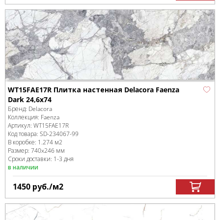
WT15FAE17R Плитка настенная Delacora Faenza
Dark 24,6x74
Бренд:
Delacora
Коллекция:
Faenza
Артикул:
WT15FAE17R
Код товара:
SD-234067
-99
В коробке
:
1.274 м
2
Размер:
740x246 мм
Сроки доставки: 1-3 дня
в наличии
1450
руб.
/м
2