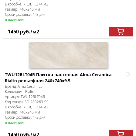
В коробке
:
7 шт, 1.274 м
2
Размер:
740x246 мм
Сроки доставки: 1-3 дня
в наличии
1450
руб.
/м
2
TWU12RLT04R Плитка настенная Alma Ceramica
Rialto рельефная 246x740x9.5
Бренд:
Alma Ceramica
Коллекция:
Rialto
Артикул:
TWU12RLT04R
Код товара:
SD-280263
-99
В коробке
:
7 шт, 1.274 м
2
Размер:
740x246 мм
Сроки доставки: 1-3 дня
в наличии
1450
руб.
/м
2