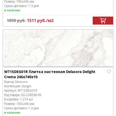
Размер:
740x246 мм
Сроки доставки: 1-3 дня
в наличии
1890
руб.
1511
руб.
/м
2
WT15DEG01R Плитка настенная Delacora Delight
Crema 246x740x10
Бренд:
Delacora
Коллекция:
Delight
Артикул:
WT15DEG01R
Код товара:
SD-228038
-99
В коробке
:
1.274 м
2
Размер:
740x246 мм
Сроки доставки: 1-3 дня
в наличии