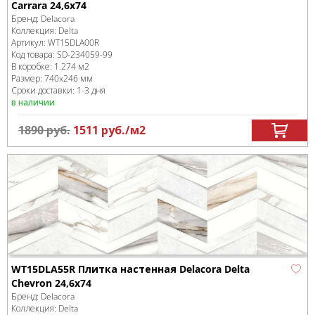
Carrara 24,6x74
Бренд:
Delacora
Коллекция:
Delta
Артикул:
WT15DLA00R
Код товара:
SD-234059
-99
В коробке
:
1.274 м
2
Размер:
740x246 мм
Сроки доставки: 1-3 дня
в наличии
1890
руб.
1511
руб.
/м
2
WT15DLA55R Плитка настенная Delacora Delta
Chevron 24,6x74
Бренд:
Delacora
Коллекция:
Delta