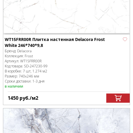
WT15FRR00R Плитка настенная Delacora Frost
White 246*740*9,8
Бренд:
Delacora
Коллекция:
Frost
Артикул:
WT15FRR00R
Код товара:
SD-247230
-99
В коробке
:
7 шт, 1.274 м
2
Размер:
740x246 мм
Сроки доставки: 1-3 дня
в наличии
1450
руб.
/м
2