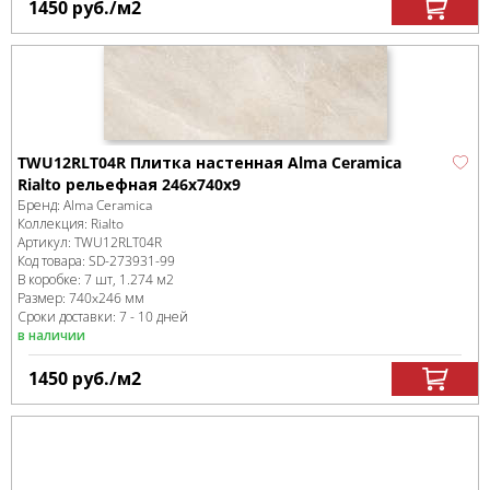
1450
руб.
/м
2
TWU12RLT04R Плитка настенная Alma Ceramica
Rialto рельефная 246x740x9
Бренд:
Alma Ceramica
Коллекция:
Rialto
Артикул:
TWU12RLT04R
Код товара:
SD-273931
-99
В коробке
:
7 шт, 1.274 м
2
Размер:
740x246 мм
Сроки доставки: 7 - 10 дней
в наличии
1450
руб.
/м
2