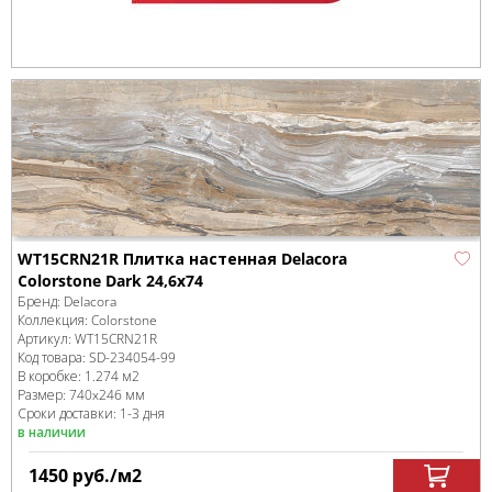
WT15CRN21R Плитка настенная Delacora
Сolorstone Dark 24,6x74
Бренд:
Delacora
Коллекция:
Colorstone
Артикул:
WT15CRN21R
Код товара:
SD-234054
-99
В коробке
:
1.274 м
2
Размер:
740x246 мм
Сроки доставки: 1-3 дня
в наличии
1450
руб.
/м
2