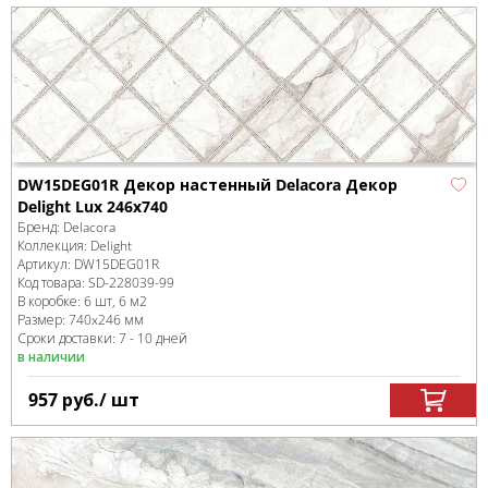
DW15DEG01R Декор настенный Delacora Декор
Delight Lux 246x740
Бренд:
Delacora
Коллекция:
Delight
Артикул:
DW15DEG01R
Код товара:
SD-228039
-99
В коробке
:
6 шт, 6 м
2
Размер:
740x246 мм
Сроки доставки: 7 - 10 дней
в наличии
957
руб.
/ шт