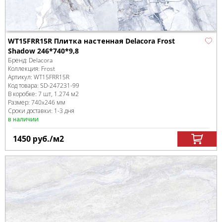
WT15FRR15R Плитка настенная Delacora Frost
Shadow 246*740*9,8
Бренд:
Delacora
Коллекция:
Frost
Артикул:
WT15FRR15R
Код товара:
SD-247231
-99
В коробке
:
7 шт, 1.274 м
2
Размер:
740x246 мм
Сроки доставки: 1-3 дня
в наличии
1450
руб.
/м
2