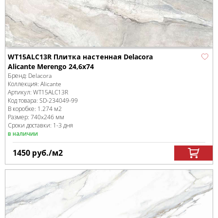
WT15ALC13R Плитка настенная Delacora
Alicante Merengo 24,6x74
Бренд:
Delacora
Коллекция:
Alicante
Артикул:
WT15ALC13R
Код товара:
SD-234049
-99
В коробке
:
1.274 м
2
Размер:
740x246 мм
Сроки доставки: 1-3 дня
в наличии
1450
руб.
/м
2