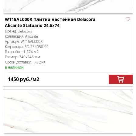
WT15ALC00R Плитка настенная Delacora
Alicante Statuario 24,6x74
Бренд:
Delacora
Коллекция:
Alicante
Артикул:
WT15ALC00R
Код товара:
SD-234050
-99
В коробке
:
1.274 м
2
Размер:
740x246 мм
Сроки доставки: 1-3 дня
в наличии
1450
руб.
/м
2