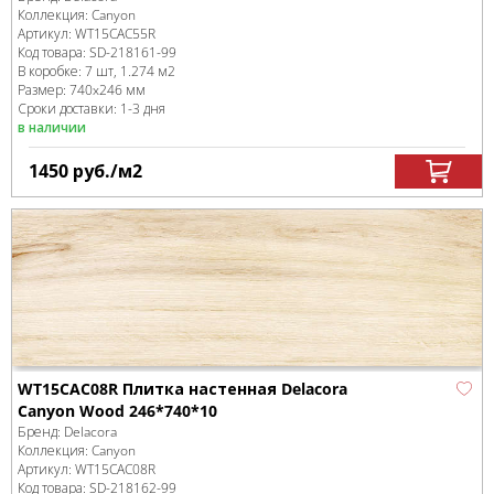
Коллекция:
Canyon
Артикул:
WT15CAC55R
Код товара:
SD-218161
-99
В коробке
:
7 шт, 1.274 м
2
Размер:
740x246 мм
Сроки доставки: 1-3 дня
в наличии
1450
руб.
/м
2
WT15CAC08R Плитка настенная Delacora
Canyon Wood 246*740*10
Бренд:
Delacora
Коллекция:
Canyon
Артикул:
WT15CAC08R
Код товара:
SD-218162
-99