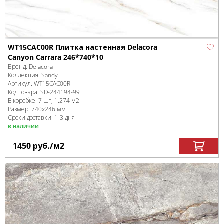
WT15CAC00R Плитка настенная Delacora
Canyon Carrara 246*740*10
Бренд:
Delacora
Коллекция:
Sandy
Артикул:
WT15CAC00R
Код товара:
SD-244194
-99
В коробке
:
7 шт, 1.274 м
2
Размер:
740x246 мм
Сроки доставки: 1-3 дня
в наличии
1450
руб.
/м
2