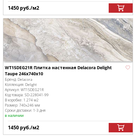
1450
руб.
/м
2
WT15DEG21R Плитка настенная Delacora Delight
Taupe 246x740x10
Бренд:
Delacora
Коллекция:
Delight
Артикул:
WT15DEG21R
Код товара:
SD-228041
-99
В коробке
:
1.274 м
2
Размер:
740x246 мм
Сроки доставки: 1-3 дня
в наличии
1450
руб.
/м
2