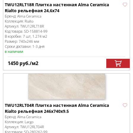
TWU12RLT18R Плитка настенная Alma Ceramica
Rialto рельефная 24,6х74
Бренд:
Alma Ceramica
Коллекция:
Rialto
Артикул:
TWU12RLT18R
Код товара:
SD-158814
-99
В коробке
:
7 шт, 1.274 м
2
Размер:
740x246 мм
Сроки доставки: 1-3 дня
в наличии
1450
руб.
/м
2
TWU12RLT04R Плитка настенная Alma Ceramica
Rialto рельефная 246x740x9.5
Бренд:
Alma Ceramica
Коллекция:
Largo
Артикул:
TWU12RLT04R
Код товара:
SD-280262
-99