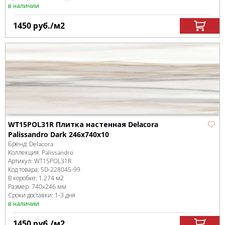
в наличии
1450
руб.
/м
2
WT15POL31R Плитка настенная Delacora
Palissandro Dark 246x740x10
Бренд:
Delacora
Коллекция:
Palissandro
Артикул:
WT15POL31R
Код товара:
SD-228045
-99
В коробке
:
1.274 м
2
Размер:
740x246 мм
Сроки доставки: 1-3 дня
в наличии
1450
руб.
/м
2