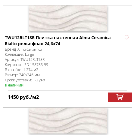
TWU12RLT18R Плитка настенная Alma Ceramica
Rialto рельефная 24,6х74
Бренд:
Alma Ceramica
Коллекция:
Largo
Артикул:
TWU12RLT18R
Код товара:
SD-158785
-99
В коробке
:
1.274 м
2
Размер:
740x246 мм
Сроки доставки: 1-3 дня
в наличии
1450
руб.
/м
2