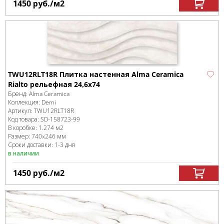
1450
руб.
/м
2
TWU12RLT18R Плитка настенная Alma Ceramica
Rialto рельефная 24,6х74
Бренд:
Alma Ceramica
Коллекция:
Demi
Артикул:
TWU12RLT18R
Код товара:
SD-158723
-99
В коробке
:
1.274 м
2
Размер:
740x246 мм
Сроки доставки: 1-3 дня
в наличии
1450
руб.
/м
2