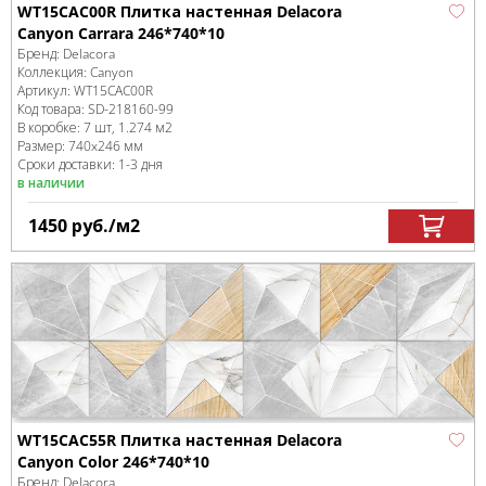
WT15CAC00R Плитка настенная Delacora
Canyon Carrara 246*740*10
Бренд:
Delacora
Коллекция:
Canyon
Артикул:
WT15CAC00R
Код товара:
SD-218160
-99
В коробке
:
7 шт, 1.274 м
2
Размер:
740x246 мм
Сроки доставки: 1-3 дня
в наличии
1450
руб.
/м
2
WT15CAC55R Плитка настенная Delacora
Canyon Color 246*740*10
Бренд:
Delacora