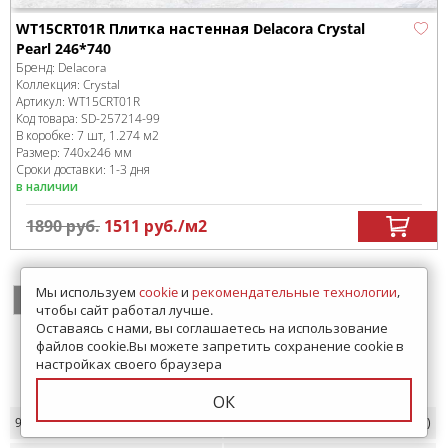
WT15CRT01R Плитка настенная Delacora Crystal
Pearl 246*740
Бренд:
Delacora
Коллекция:
Crystal
Артикул:
WT15CRT01R
Код товара:
SD-257214
-99
В коробке
:
7 шт, 1.274 м
2
Размер:
740x246 мм
Сроки доставки: 1-3 дня
в наличии
1890
руб.
1511
руб.
/м
2
Мы используем
cookie
и
рекомендательные технологии
,
1
2
>
чтобы сайт работал лучше.
Оставаясь с нами, вы соглашаетесь на использование
файлов cookie.Вы можете запретить сохранение cookie в
настройках своего браузера
Показать еще 27
ОК
9.9х9.9
(33)
10х10
(21)