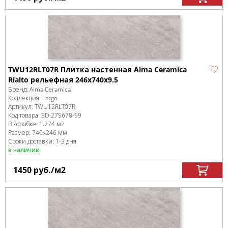
TWU12RLT07R Плитка настенная Alma Ceramica
Rialto рельефная 246x740x9.5
Бренд:
Alma Ceramica
Коллекция:
Largo
Артикул:
TWU12RLT07R
Код товара:
SD-275678
-99
В коробке
:
1.274 м
2
Размер:
740x246 мм
Сроки доставки: 1-3 дня
в наличии
1450
руб.
/м
2