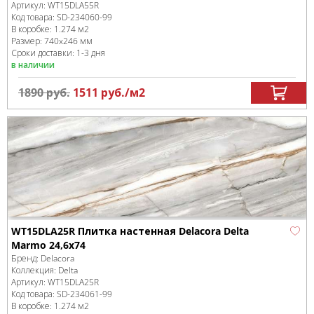
Артикул:
WT15DLA55R
Код товара:
SD-234060
-99
В коробке
:
1.274 м
2
Размер:
740x246 мм
Сроки доставки: 1-3 дня
в наличии
1890
руб.
1511
руб.
/м
2
WT15DLA25R Плитка настенная Delacora Delta
Marmo 24,6x74
Бренд:
Delacora
Коллекция:
Delta
Артикул:
WT15DLA25R
Код товара:
SD-234061
-99
В коробке
:
1.274 м
2