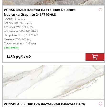
WT15NBR25R Плитка настенная Delacora
Nebraska Graphite 246*740*9,8
Бренд:
Delacora
Коллекция:
Nebraska
Артикул:
WT15NBR25R
Код товара:
SD-244198
-99
В коробке
:
7 шт, 1.274 м
2
Размер:
740x246 мм
Сроки доставки: 1-3 дня
в наличии
1450
руб.
/м
2
WT15DLA00R Плитка настенная Delacora Delta