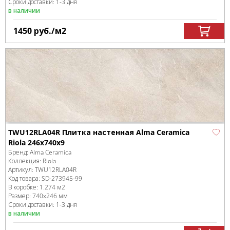
Сроки доставки: 1-3 дня
в наличии
1450
руб.
/м
2
TWU12RLA04R Плитка настенная Alma Ceramica
Riola 246x740x9
Бренд:
Alma Ceramica
Коллекция:
Riola
Артикул:
TWU12RLA04R
Код товара:
SD-273945
-99
В коробке
:
1.274 м
2
Размер:
740x246 мм
Сроки доставки: 1-3 дня
в наличии