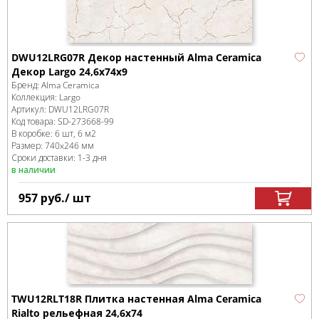
DWU12LRG07R Декор настенный Alma Ceramica
Декор Largo 24,6х74x9
Бренд:
Alma Ceramica
Коллекция:
Largo
Артикул:
DWU12LRG07R
Код товара:
SD-273668
-99
В коробке
:
6 шт, 6 м
2
Размер:
740x246 мм
Сроки доставки: 1-3 дня
в наличии
957
руб.
/ шт
TWU12RLT18R Плитка настенная Alma Ceramica
Rialto рельефная 24,6х74