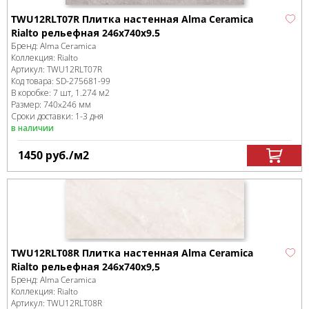
TWU12RLT07R Плитка настенная Alma Ceramica
Rialto рельефная 246x740x9.5
Бренд:
Alma Ceramica
Коллекция:
Rialto
Артикул:
TWU12RLT07R
Код товара:
SD-275681
-99
В коробке
:
7 шт, 1.274 м
2
Размер:
740x246 мм
Сроки доставки: 1-3 дня
в наличии
1450
руб.
/м
2
TWU12RLT08R Плитка настенная Alma Ceramica
Rialto рельефная 246х740х9,5
Бренд:
Alma Ceramica
Коллекция:
Rialto
Артикул:
TWU12RLT08R