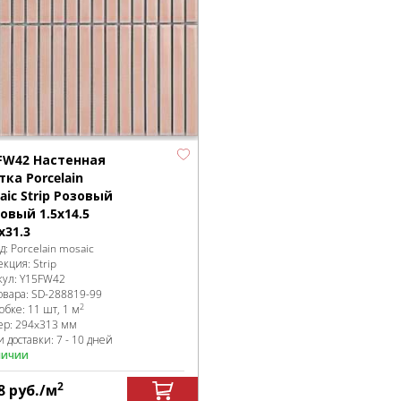
FW42 Настенная
тка Porcelain
aic Strip Розовый
овый 1.5х14.5
х31.3
д:
Porcelain mosaic
екция:
Strip
кул:
Y15FW42
овара:
SD-288819
-99
2
робке
:
11 шт, 1 м
ер:
294x313 мм
 доставки: 7 - 10 дней
личии
2
8
руб.
/м