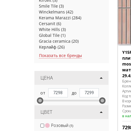
Kirovit
(5)
Smile Tile
(3)
Winckelmans
(42)
Kerama Marazzi
(284)
Cersanit
(6)
White Hills
(3)
Global Tile
(1)
Gracia ceramica
(20)
Керлайф
(26)
Y15
Показать все бренды
пли
mos
мат
29.4
ЦЕНА
Брен
Колл
Арти
Код т
В ко
Разм
Сроки
ЦВЕТ
в на
Розовый
(1)
729