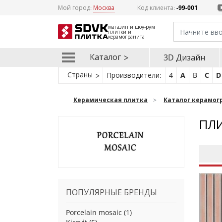
Мой город:
Москва
Код клиента:
-99-001
магазин и шоу-рум
плитки и
керамогранита
Каталог
3D Дизайн
Страны
Производители:
4
A
B
C
D
Керамическая плитка
Каталог керамог
ПЛИ
ПОПУЛЯРНЫЕ БРЕНДЫ
Porcelain mosaic
(1)