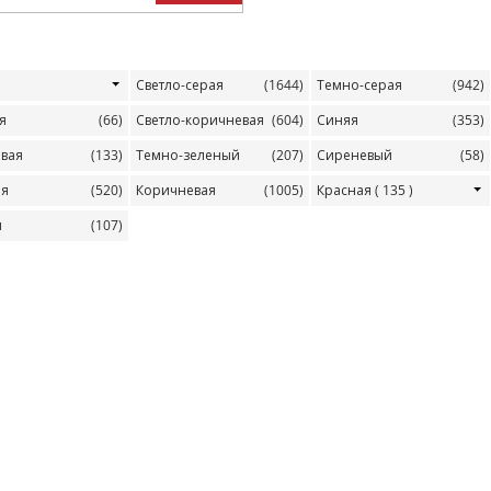
Светло-серая
(1644)
Темно-серая
(942)
я
(66)
Светло-коричневая
(604)
Синяя
(353)
овая
(133)
Темно-зеленый
(207)
Сиреневый
(58)
ая
(520)
Коричневая
(1005)
Красная
( 135 )
я
(107)