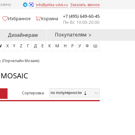
газину
info@plitka-sdvk.ru
Заказать звонок
+7 (495) 649-60-45
Избранное
Корзина
Пн-Вс 10:00-20:00
Покупателям
Дизайнерам
W
X
Y
Z
Г
Д
Е
К
М
Н
Р
У
Ф
Ш
ic (Порчелайн Мозаик)
 MOSAIC
по популярности
Cортировка: