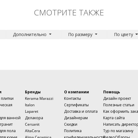
СМОТРИТЕ ТАКЖЕ
Дополнительно
По размеру
По цвету
и
Бренды
О компании
Помощь
 плитки
Kerama Marazzi
Контакты
Дизайн проект
ческая
Italon
Сертификаты
Полезные статьи
Laparet
Доставка и оплата
Как оформить зак
 для ванной
Делакора
Дизайнерам
Карта сайта
гранит
Cersanit
Скидки
Написать директо
для пола
AltaCera
Политика
Тур по магазину
для кухни
Alma Ceramica
конфиденциальности
ВидеоОбзоры