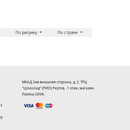
По рисунку
По стране
МКАД 2км внешняя сторона, д. 2, ТРЦ
"Шоколад" (РИО) Реутов, -1 этаж, магазин
Плитка-SDVK.
аз
ру