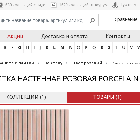
Тур по ма
639 коллекций с видео
1620 коллекций в шоуруме
Сравнение
Акции
Доставка и оплата
Контакты
E
F
G
H
I
J
K
L
M
N
O
P
Q
R
S
T
U
V
ранита и плитки
На стену
Цвет розовый
Porcelain mosa
ТКА НАСТЕННАЯ РОЗОВАЯ PORCELAIN
КОЛЛЕКЦИИ (
1
)
ТОВАРЫ (
1
)