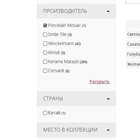
ПРОИЗВОДИТЕЛЬ
Porcelain Mosaic
(1)
Smile Tile
Светла
(3)
Winckelmans
(42)
Салат
Kirovit
(5)
Голуб
Kerama Marazzi
(284)
Желта
Cersanit
(6)
White Hills
(3)
Раскрыть
Global Tile
(1)
Gracia Ceramica
СТРАНЫ
(20)
Lb-Ceramics
(1)
Китай
(1)
Monopole
(20)
Керлайф
(26)
МЕСТО В КОЛЛЕКЦИИ