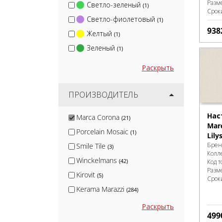
Разм
Светло-зеленый
(1)
Срок
Светло-фиолетовый
(1)
938
Желтый
(1)
Зеленый
(1)
Раскрыть
ПРОИЗВОДИТЕЛЬ
Нас
Marca Corona
(21)
Mar
Porcelain Mosaic
(1)
Lily
Брен
Smile Tile
(3)
Колл
Winckelmans
(42)
Код т
Разм
Kirovit
(5)
Срок
Kerama Marazzi
(284)
Cersanit
(6)
Раскрыть
499
White Hills
(3)