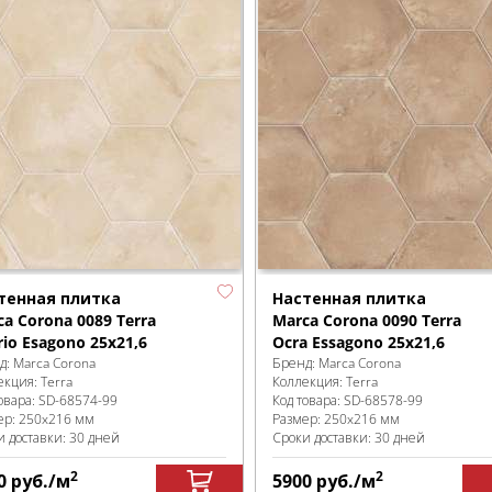
тенная плитка
Настенная плитка
a Corona 0089 Terra
Marca Corona 0090 Terra
io Esagonо 25х21,6
Ocra Essagonо 25х21,6
д:
Marca Corona
Бренд:
Marca Corona
екция:
Terra
Коллекция:
Terra
овара:
SD-68574
-99
Код товара:
SD-68578
-99
ер:
250x216 мм
Размер:
250x216 мм
и доставки: 30 дней
Сроки доставки: 30 дней
2
2
0
руб.
/м
5900
руб.
/м