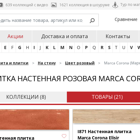
Тур по ма
639 коллекций с видео
1621 коллекция в шоуруме
Сравнение
Акции
Доставка и оплата
Контакты
E
F
G
H
I
J
K
L
M
N
O
P
Q
R
S
T
U
V
нита и плитки
На стену
Цвет розовый
Marca Corona (Мар
ТКА НАСТЕННАЯ РОЗОВАЯ MARCA CO
КОЛЛЕКЦИИ (
8
)
ТОВАРЫ (
21
)
I871 Настенная плитка
Marca Corona Elisir
тенная плитка