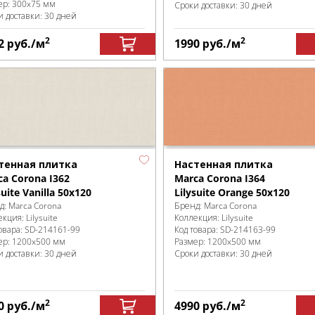
ер:
300x75 мм
Сроки доставки: 30 дней
и доставки: 30 дней
2
2
2
руб.
/м
1990
руб.
/м
тенная плитка
Настенная плитка
ca Corona I362
Marca Corona I364
suite Vanilla 50x120
Lilysuite Orange 50x120
д:
Marca Corona
Бренд:
Marca Corona
екция:
Lilysuite
Коллекция:
Lilysuite
овара:
SD-214161
-99
Код товара:
SD-214163
-99
ер:
1200x500 мм
Размер:
1200x500 мм
и доставки: 30 дней
Сроки доставки: 30 дней
2
2
0
руб.
/м
4990
руб.
/м