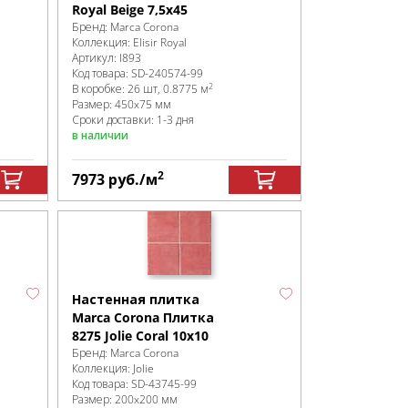
Royal Beige 7,5х45
Бренд:
Marca Corona
Коллекция:
Elisir Royal
Артикул:
I893
Код товара:
SD-240574
-99
2
В коробке
:
26 шт, 0.8775 м
Размер:
450x75 мм
Сроки доставки: 1-3 дня
в наличии
2
7973
руб.
/м
Настенная плитка
Marca Corona Плитка
8275 Jolie Coral 10х10
Бренд:
Marca Corona
Коллекция:
Jolie
Код товара:
SD-43745
-99
Размер:
200x200 мм