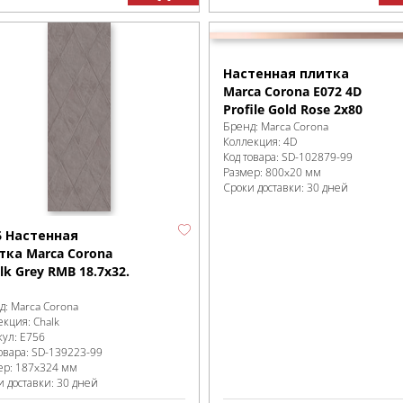
Настенная плитка
Marca Corona E072 4D
Profile Gold Rose 2x80
Бренд:
Marca Corona
Коллекция:
4D
Код товара:
SD-102879
-99
Размер:
800x20 мм
Сроки доставки: 30 дней
6 Настенная
тка Marca Corona
lk Grey RMB 18.7x32.
д:
Marca Corona
екция:
Chalk
кул:
E756
овара:
SD-139223
-99
ер:
187x324 мм
и доставки: 30 дней