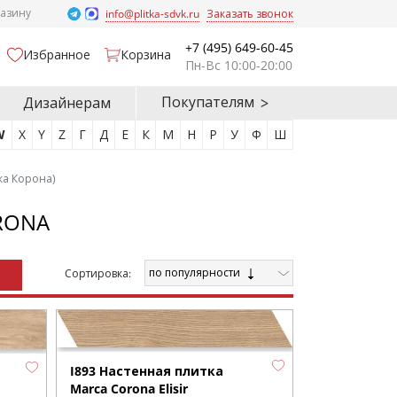
газину
info@plitka-sdvk.ru
Заказать звонок
+7 (495) 649-60-45
Избранное
Корзина
Пн-Вс 10:00-20:00
Покупателям
Дизайнерам
W
X
Y
Z
Г
Д
Е
К
М
Н
Р
У
Ф
Ш
ка Корона)
RONA
по популярности
Cортировка:
I893 Настенная плитка
Marca Corona Elisir