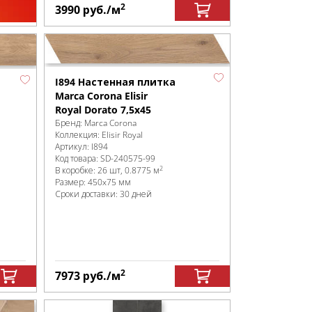
2
3990
руб.
/м
I894 Настенная плитка
Marca Corona Elisir
Royal Dorato 7,5х45
Бренд:
Marca Corona
Коллекция:
Elisir Royal
Артикул:
I894
Код товара:
SD-240575
-99
2
В коробке
:
26 шт, 0.8775 м
Размер:
450x75 мм
Сроки доставки: 30 дней
2
7973
руб.
/м