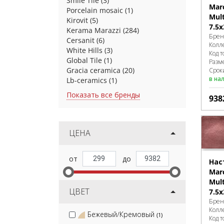
Smile Tile
(3)
Mar
Porcelain mosaic
(1)
Mult
Kirovit
(5)
7.5х
Kerama Marazzi
(284)
Брен
Cersanit
(6)
Колл
White Hills
(3)
Код т
Global Tile
(1)
Разм
Gracia ceramica
(20)
Сроки
в на
Lb-ceramics
(1)
Показать все бренды
938
ЦЕНА
Нас
Mar
Mul
ЦВЕТ
7.5х
Брен
Колл
Бежевый/Кремовый
(1)
Код т