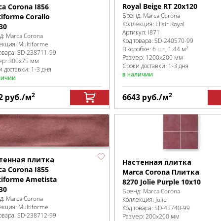
Royal Beige RT 20х120
ca Corona I856
Бренд:
Marca Corona
iforme Corallo
Коллекция:
Elisir Royal
30
Артикул:
I871
д:
Marca Corona
Код товара:
SD-240570
-99
екция:
Multiforme
2
В коробке
:
6 шт, 1.44 м
овара:
SD-238711
-99
Размер:
1200x200 мм
ер:
300x75 мм
Сроки доставки: 1-3 дня
 доставки: 1-3 дня
в наличии
личии
2
2
2
руб.
/м
6643
руб.
/м
тенная плитка
Настенная плитка
ca Corona I855
Marca Corona Плитка
tiforme Ametista
8270 Jolie Purple 10х10
30
Бренд:
Marca Corona
д:
Marca Corona
Коллекция:
Jolie
екция:
Multiforme
Код товара:
SD-43740
-99
овара:
SD-238712
-99
Размер:
200x200 мм