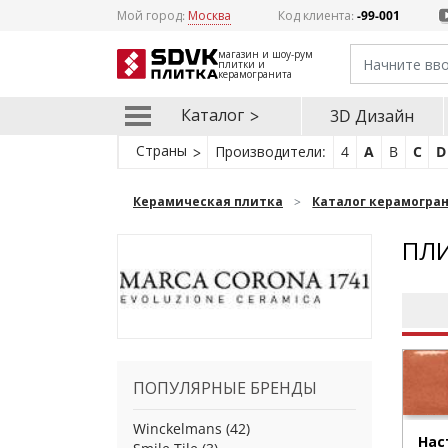
Мой город:
Москва
Код клиента:
-99-001
магазин и шоу-рум
плитки и
керамогранита
Каталог
3D Дизайн
Страны
Производители:
4
A
B
C
D
Керамическая плитка
Каталог керамогра
ПЛИ
ПОПУЛЯРНЫЕ БРЕНДЫ
Winckelmans
(42)
Нас