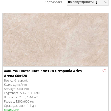
по популярности
Cортировка:
44RL79R Настенная плитка Grespania Arles
Arena 60x120
Бренд:
Grespania
Коллекция:
Arles
Артикул:
44RL79R
Код товара:
SD-251301
-99
В коробке
:
2 шт, 1.44 м
2
Размер:
1200x600 мм
Сроки доставки: 1-3 дня
в наличии