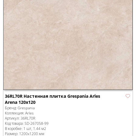
36RL70R Настенная плитка Grespania Arles
Arena 120x120
Бренд:
Grespania
Коллекция:
Arles
Артикул:
36RL70R
Код товара:
SD-267058
-99
В коробке
:
1 шт, 1.44 м
2
Размер:
1200x1200 мм