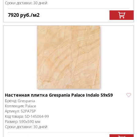
Сроки доставки: 30 дней
7920
руб.
/м
2
Настенная плитка Grespania Palace Indalo 59x59
Бренд:
Grespania
Коллекция:
Palace
Артикул:
52PA75P
Код товара:
SD-145064
-99
Размер:
590x590 мм
Сроки доставки: 30 дней