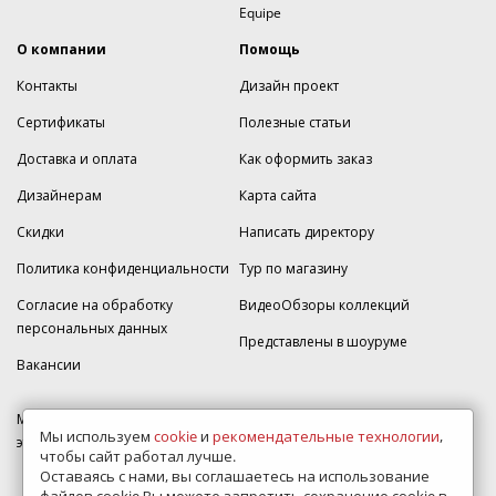
Equipe
О компании
Помощь
Контакты
Дизайн проект
Сертификаты
Полезные статьи
Доставка и оплата
Как оформить заказ
Дизайнерам
Карта сайта
Скидки
Написать директору
Политика конфиденциальности
Тур по магазину
Согласие на обработку
ВидеоОбзоры коллекций
персональных данных
Представлены в шоуруме
Вакансии
МКАД 2км внешняя сторона, д. 2, ТРЦ "Шоколад" (РИО) Реутов, -1
Мы используем
cookie
и
рекомендательные технологии
,
этаж, магазин Плитка-SDVK.
чтобы сайт работал лучше.
Оставаясь с нами, вы соглашаетесь на использование