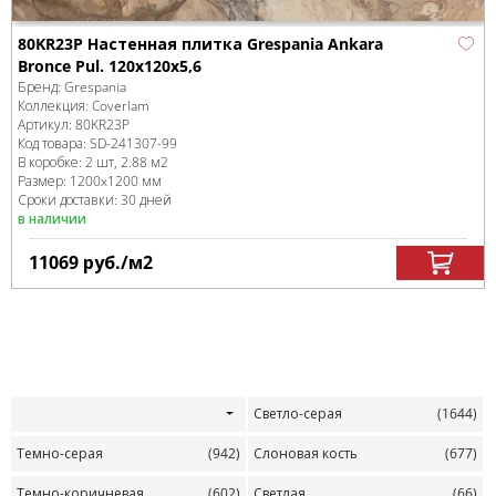
80KR23P Настенная плитка Grespania Ankara
Bronce Pul. 120x120x5,6
Бренд:
Grespania
Коллекция:
Coverlam
Артикул:
80KR23P
Код товара:
SD-241307
-99
В коробке
:
2 шт, 2.88 м
2
Размер:
1200x1200 мм
Сроки доставки: 30 дней
в наличии
11069
руб.
/м
2
Светло-серая
(1644)
Темно-серая
(942)
Слоновая кость
(677)
Темно-коричневая
(602)
Светлая
(66)