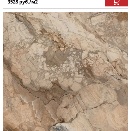
3528
руб.
/м
2