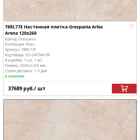
78RL77E Настенная плитка Grespania Arles
Arena 120x260
Бренд:
Grespania
Коллекция:
Arles
Артикул:
78RL77E
Код товара:
SD-249748
-99
В коробке
:
1 шт, 1 м
2
Размер:
2600x1200 мм
Сроки доставки: 1-3 дня
в наличии
37689
руб.
/ шт