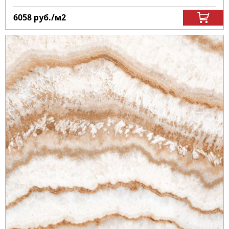
6058
руб.
/м
2