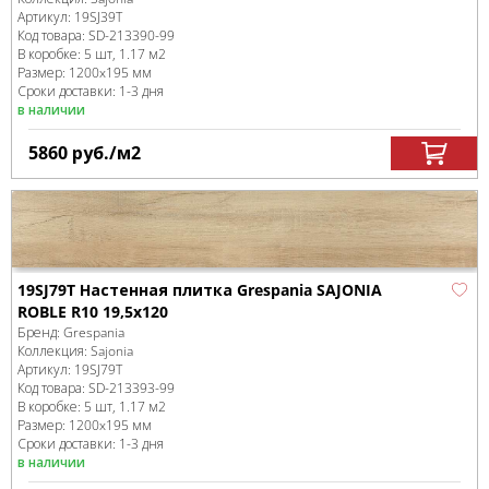
Артикул:
19SJ39T
Код товара:
SD-213390
-99
В коробке
:
5 шт, 1.17 м
2
Размер:
1200x195 мм
Сроки доставки: 1-3 дня
в наличии
5860
руб.
/м
2
19SJ79T Настенная плитка Grespania SAJONIA
ROBLE R10 19,5х120
Бренд:
Grespania
Коллекция:
Sajonia
Артикул:
19SJ79T
Код товара:
SD-213393
-99
В коробке
:
5 шт, 1.17 м
2
Размер:
1200x195 мм
Сроки доставки: 1-3 дня
в наличии