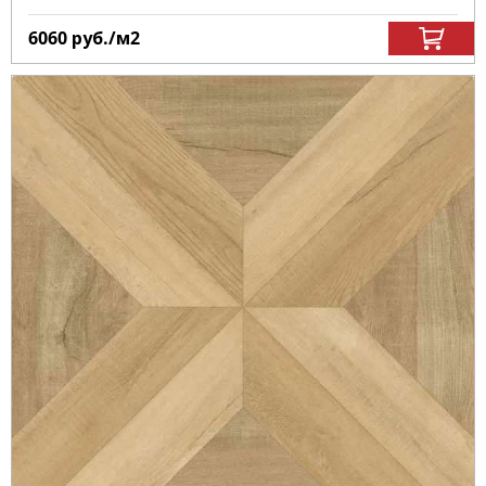
6060
руб.
/м
2