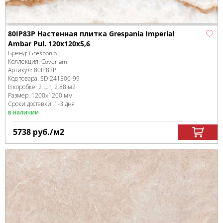
80IP83P Настенная плитка Grespania Imperial
Ambar Pul. 120x120x5,6
Бренд:
Grespania
Коллекция:
Coverlam
Артикул:
80IP83P
Код товара:
SD-241306
-99
В коробке
:
2 шт, 2.88 м
2
Размер:
1200x1200 мм
Сроки доставки: 1-3 дня
в наличии
5738
руб.
/м
2