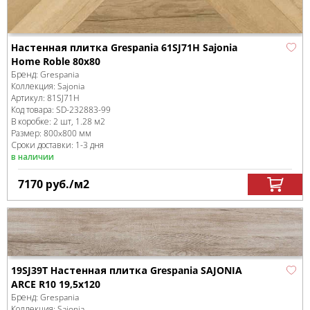
Настенная плитка Grespania 61SJ71H Sajonia
Home Roble 80x80
Бренд:
Grespania
Коллекция:
Sajonia
Артикул:
81SJ71H
Код товара:
SD-232883
-99
В коробке
:
2 шт, 1.28 м
2
Размер:
800x800 мм
Сроки доставки: 1-3 дня
в наличии
7170
руб.
/м
2
19SJ39T Настенная плитка Grespania SAJONIA
ARCE R10 19,5х120
Бренд:
Grespania
Коллекция:
Sajonia