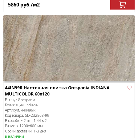
5860
руб.
/м
2
44IN99R Настенная плитка Grespania INDIANA
MULTICOLOR 60x120
Бренд:
Grespania
Коллекция:
Indiana
Артикул:
44IN99R
Код товара:
SD-232863
-99
В коробке
:
2 шт, 1.44 м
2
Размер:
1200x600 мм
Сроки доставки: 1-3 дня
в наличии