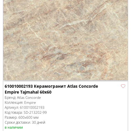
610010002193 Керамогранит Atlas Concorde
Empire Tajmahal 60x60
Бренд:
Atlas Concorde
Коллекция:
Empire
Артикул:
610010002193
Код товара:
SD-213202
-99
Размер:
600x600 мм
Сроки доставки: 30 дней
в наличии