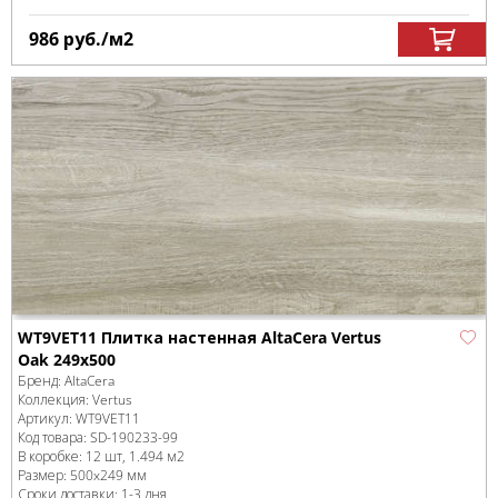
986
руб.
/м
2
WT9VET11 Плитка настенная AltaCera Vertus
Oak 249x500
Бренд:
AltaCera
Коллекция:
Vertus
Артикул:
WT9VET11
Код товара:
SD-190233
-99
В коробке
:
12 шт, 1.494 м
2
Размер:
500x249 мм
Сроки доставки: 1-3 дня