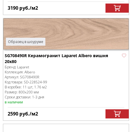
3190
руб.
/м
2
Образец в шоуруме
SG708490R Керамогранит Laparet Albero вишня
20х80
Бренд:
Laparet
Коллекция:
Albero
Артикул:
SG708490R
Код товара:
SD-228524
-99
В коробке
:
11 шт, 1.76 м
2
Размер:
800x200 мм
Сроки доставки: 1-3 дня
в наличии
2590
руб.
/м
2