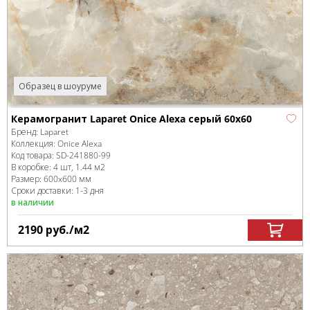
Образец в шоуруме
Керамогранит Laparet Onice Alexa серый 60x60
Бренд:
Laparet
Коллекция:
Onice Alexa
Код товара:
SD-241880
-99
В коробке
:
4 шт, 1.44 м
2
Размер:
600x600 мм
Сроки доставки: 1-3 дня
в наличии
2190
руб.
/м
2