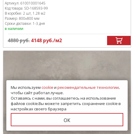
Артикул:
610010001645
Код товара:
SD-168593
-99
В коробке
:
2 шт, 1.28 м
2
Размер:
800x800 мм
Сроки доставки: 1-3 дня
в наличии
4880
руб.
4148
руб.
/м
2
Мы используем
cookie
и
рекомендательные технологии
,
чтобы сайт работал лучше.
Оставаясь с нами, вы соглашаетесь на использование
файлов cookie.Вы можете запретить сохранение cookie в
настройках своего браузера
ОК