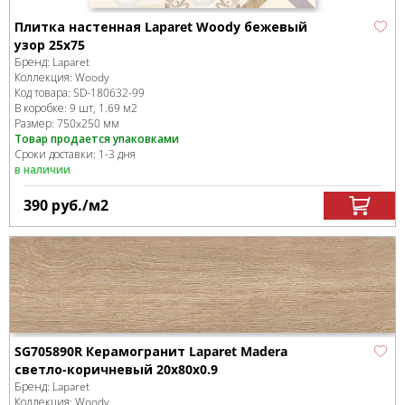
Плитка настенная Laparet Woody бежевый
узор 25х75
Бренд:
Laparet
Коллекция:
Woody
Код товара:
SD-180632
-99
В коробке
:
9 шт, 1.69 м
2
Размер:
750x250 мм
Товар продается упаковками
Сроки доставки: 1-3 дня
в наличии
390
руб.
/м
2
SG705890R Керамогранит Laparet Madera
светло-коричневый 20x80x0.9
Бренд:
Laparet
Коллекция:
Woody