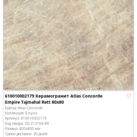
610010002179 Керамогранит Atlas Concorde
Empire Tajmahal Rett 80x80
Бренд:
Atlas Concorde
Коллекция:
Empire
Артикул:
610010002179
Код товара:
SD-213164
-99
Размер:
800x800 мм
Сроки доставки: 30 дней