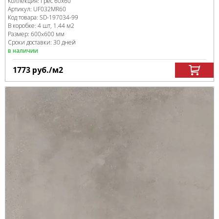
Коллекция:
Грес 60х60
Артикул:
UF032MR60
Код товара:
SD-197034
-99
В коробке
:
4 шт, 1.44 м
2
Размер:
600x600 мм
Сроки доставки: 30 дней
в наличии
1773
руб.
/м
2