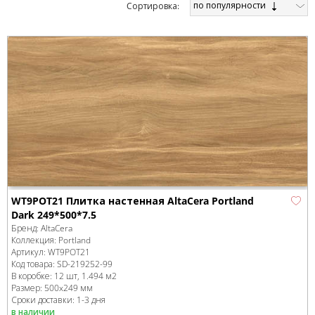
по популярности
Cортировка:
WT9POT21 Плитка настенная AltaCera Portland
Dark 249*500*7.5
Бренд:
AltaCera
Коллекция:
Portland
Артикул:
WT9POT21
Код товара:
SD-219252
-99
В коробке
:
12 шт, 1.494 м
2
Размер:
500x249 мм
Сроки доставки: 1-3 дня
в наличии