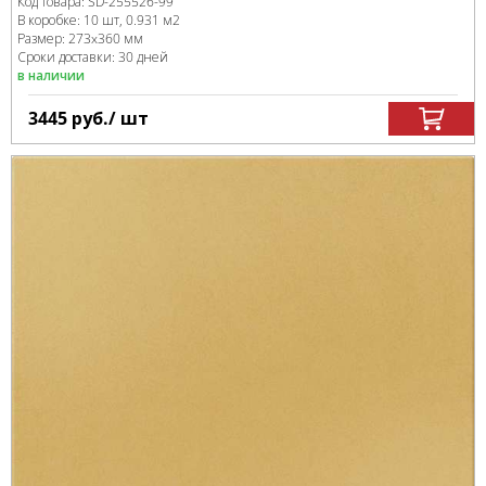
Код товара:
SD-255526
-99
В коробке
:
10 шт, 0.931 м
2
Размер:
273x360 мм
Сроки доставки: 30 дней
в наличии
3445
руб.
/ шт