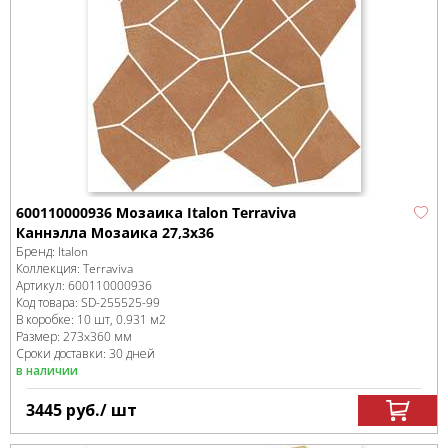
600110000936 Мозаика Italon Terraviva
Каннэлла Мозаика 27,3x36
Бренд:
Italon
Коллекция:
Terraviva
Артикул:
600110000936
Код товара:
SD-255525
-99
В коробке
:
10 шт, 0.931 м
2
Размер:
273x360 мм
Сроки доставки: 30 дней
в наличии
3445
руб.
/ шт