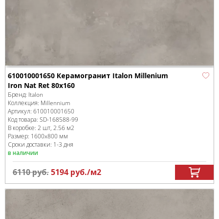
610010001650 Керамогранит Italon Millenium
Iron Nat Ret 80x160
Бренд:
Italon
Коллекция:
Millennium
Артикул:
610010001650
Код товара:
SD-168588
-99
В коробке
:
2 шт, 2.56 м
2
Размер:
1600x800 мм
Сроки доставки: 1-3 дня
в наличии
6110
руб.
5194
руб.
/м
2