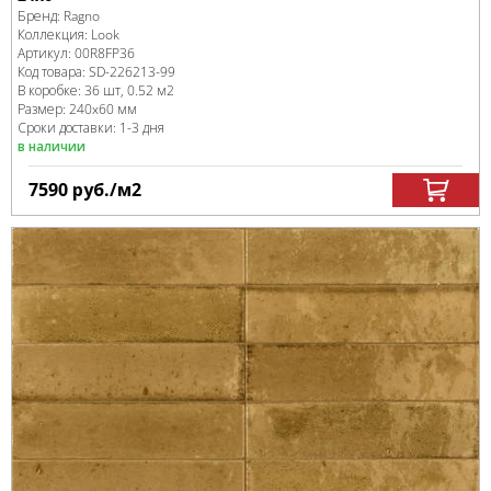
Бренд:
Ragno
Коллекция:
Look
Артикул:
00R8FP36
Код товара:
SD-226213
-99
В коробке
:
36 шт, 0.52 м
2
Размер:
240x60 мм
Сроки доставки: 1-3 дня
в наличии
7590
руб.
/м
2