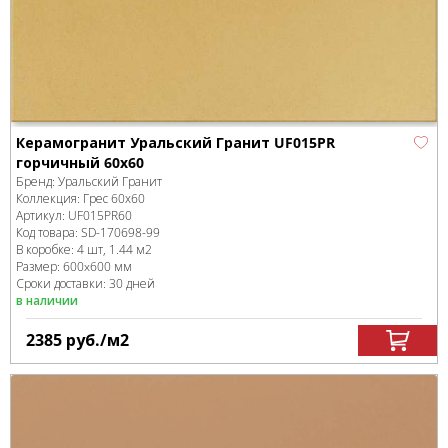
Керамогранит Уральский Гранит UF015PR
горчичный 60х60
Бренд:
Уральский Гранит
Коллекция:
Грес 60х60
Артикул:
UF015PR60
Код товара:
SD-170698
-99
В коробке
:
4 шт, 1.44 м
2
Размер:
600x600 мм
Сроки доставки: 30 дней
в наличии
2385
руб.
/м
2