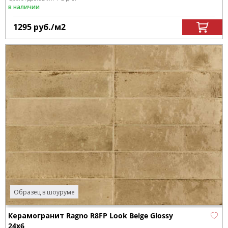
в наличии
1295
руб.
/м
2
Образец в шоуруме
Керамогранит Ragno R8FP Look Beige Glossy
24x6