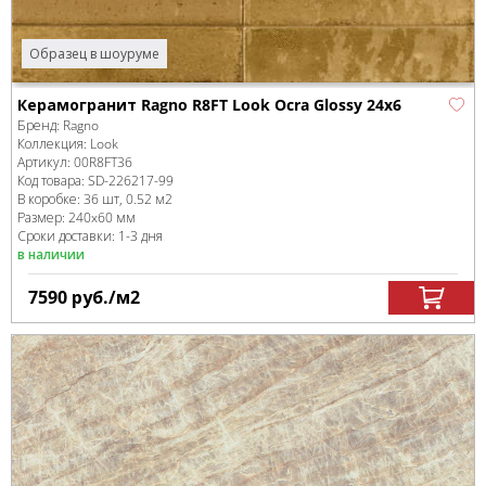
Образец в шоуруме
Керамогранит Ragno R8FT Look Ocra Glossy 24x6
Бренд:
Ragno
Коллекция:
Look
Артикул:
00R8FT36
Код товара:
SD-226217
-99
В коробке
:
36 шт, 0.52 м
2
Размер:
240x60 мм
Сроки доставки: 1-3 дня
в наличии
7590
руб.
/м
2