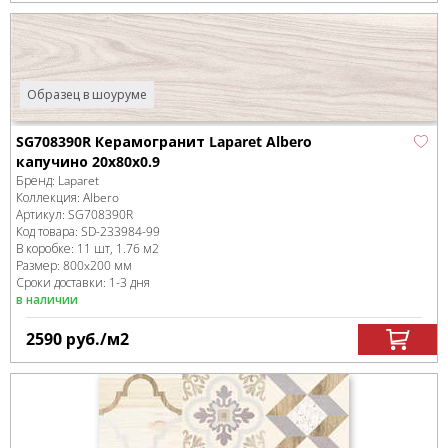
Образец в шоуруме
SG708390R Керамогранит Laparet Albero
капучино 20x80x0.9
Бренд:
Laparet
Коллекция:
Albero
Артикул:
SG708390R
Код товара:
SD-233984
-99
В коробке
:
11 шт, 1.76 м
2
Размер:
800x200 мм
Сроки доставки: 1-3 дня
в наличии
2590
руб.
/м
2