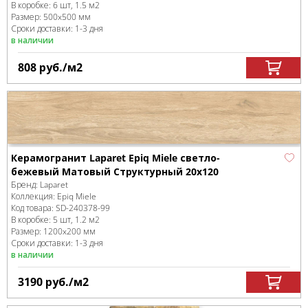
В коробке
:
6 шт, 1.5 м
2
Размер:
500x500 мм
Сроки доставки: 1-3 дня
в наличии
808
руб.
/м
2
Керамогранит Laparet Epiq Miele светло-
бежевый Матовый Структурный 20x120
Бренд:
Laparet
Коллекция:
Epiq Miele
Код товара:
SD-240378
-99
В коробке
:
5 шт, 1.2 м
2
Размер:
1200x200 мм
Сроки доставки: 1-3 дня
в наличии
3190
руб.
/м
2