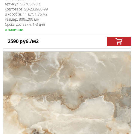
Артикул:
SG705890R
Код товара:
SD-233980
-99
В коробке
:
11 шт, 1.76 м
2
Размер:
800x200 мм
Сроки доставки: 1-3 дня
в наличии
2590
руб.
/м
2