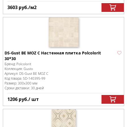
3603
руб.
/м
2
DS-Gust BE MOZ C Настенная плитка Polcolorit
30*30
Бренд:
Polcolorit
Коллекция:
Gusto
Артикул:
DS-Gust BE MOZ C
Код товара:
SD-140395
-99
Размер:
300x300 мм
Сроки доставки: 30 дней
1206
руб.
/ шт