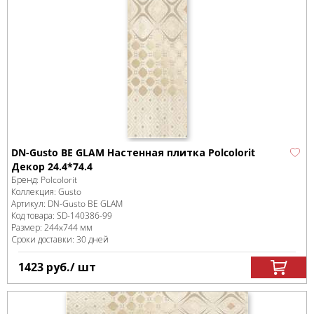
DN-Gusto BE GLAM Настенная плитка Polcolorit
Декор 24.4*74.4
Бренд:
Polcolorit
Коллекция:
Gusto
Артикул:
DN-Gusto BE GLAM
Код товара:
SD-140386
-99
Размер:
244x744 мм
Сроки доставки: 30 дней
1423
руб.
/ шт