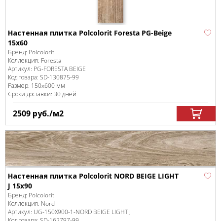
Настенная плитка Polcolorit Foresta PG-Beige
15x60
Бренд:
Polcolorit
Коллекция:
Foresta
Артикул:
PG-FORESTA BEIGE
Код товара:
SD-130875
-99
Размер:
150x600 мм
Сроки доставки: 30 дней
2509
руб.
/м
2
Настенная плитка Polcolorit NORD BEIGE LIGHT
J 15x90
Бренд:
Polcolorit
Коллекция:
Nord
Артикул:
UG-150X900-1-NORD BEIGE LIGHT J
Код товара:
SD-162797
-99