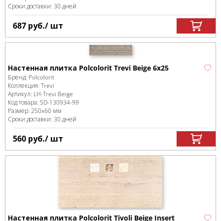
Сроки доставки: 30 дней
687
руб.
/ шт
Настенная плитка Polcolorit Trevi Beige 6х25
Бренд:
Polcolorit
Коллекция:
Trevi
Артикул:
LH-Trevi Beige
Код товара:
SD-130934
-99
Размер:
250x60 мм
Сроки доставки: 30 дней
560
руб.
/ шт
Настенная плитка Polcolorit Tivoli Beige Insert