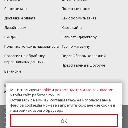
Сертификаты
Полезные статьи
Доставка и оплата
Как оформить заказ
Дизайнерам
Карта сайта
Скидки
Написать директору
Политика конфиденциальности
Тур по магазину
Согласие на обработку
ВидеоОбзоры коллекций
персональных данных
Представлены в шоуруме
Вакансии
МКАД 2км внешняя сторона, д. 2, ТРЦ "Шоколад" (РИО) Реутов, -1
Мы используем
cookie
и
рекомендательные технологии
,
этаж, магазин Плитка-SDVK.
чтобы сайт работал лучше.
Оставаясь с нами, вы соглашаетесь на использование
файлов cookie.Вы можете запретить сохранение cookie в
© 2009—2026 г. Все права защищены
настройках своего браузера
Обращаем Ваше внимание на то, что данный интернет-сайт носит
исключительно информационный характер и ни при каких условиях
ОК
информационные материалы и цены, размещенные на сайте, не
являются публичной офертой, определяемой положениями Статьи