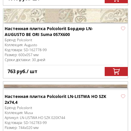
Настенная плитка Polcolorit Бордюр LN-
AUGUSTО BE ORI Suma 057X600
Бренд:
Polcolorit
Коллекция:
Augusto
Код товара:
SD-162778
-99
Размер:
600x057 мм
Сроки доставки: 30 дней
763
руб.
/ шт
Настенная плитка Polcolorit LN-LISTWA HO SZK
2x74,4
Бренд:
Polcolorit
Коллекция:
Musa
Артикул:
LN-LISTWA HO SZK 020X744
Код товара:
SD-162783
-99
Размер:
744x020 мм