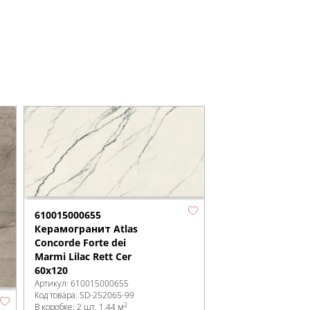
610015000655
Керамогранит Atlas
Concorde Forte dei
Marmi Lilac Rett Cer
60x120
Артикул:
610015000655
Код товара:
SD-252065
-99
2
В коробке
:
2 шт, 1.44 м