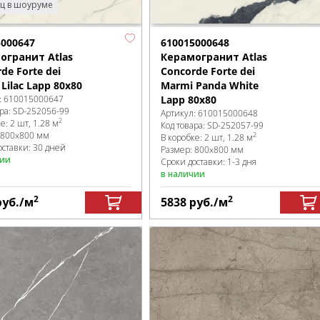
ц в шоуруме
5000647
610015000648
огранит Atlas
Керамогранит Atlas
de Forte dei
Concorde Forte dei
Lilac Lapp 80x80
Marmi Panda White
:
610015000647
Lapp 80x80
ра:
SD-252056
-99
Артикул:
610015000648
2
ке
:
2 шт, 1.28 м
Код товара:
SD-252057
-99
800x800 мм
2
В коробке
:
2 шт, 1.28 м
оставки: 30 дней
Размер:
800x800 мм
чии
Сроки доставки: 1-3 дня
в наличии
2
2
руб.
/м
5838
руб.
/м