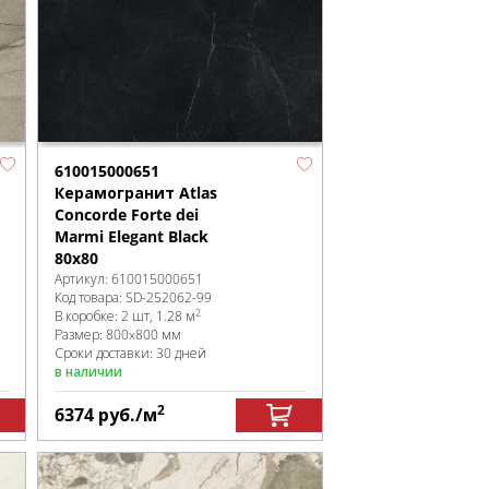
610015000651
Керамогранит Atlas
Concorde Forte dei
Marmi Elegant Black
80x80
Артикул:
610015000651
Код товара:
SD-252062
-99
2
В коробке
:
2 шт, 1.28 м
Размер:
800x800 мм
Сроки доставки: 30 дней
в наличии
2
6374
руб.
/м