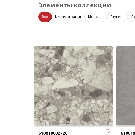
Элементы коллекции
Все
Керамогранит
Мозаика
Ступень
П
610010002726
61001