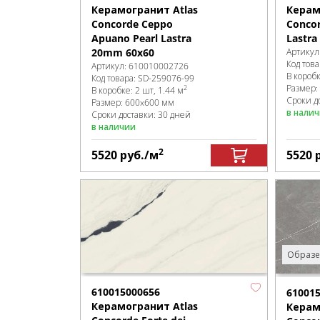
Керамогранит Atlas
Керам
Concorde Ceppo
Concor
Apuano Pearl Lastra
Lastr
20mm 60x60
Артикул
Код това
Артикул:
610010002726
В короб
Код товара:
SD-259076
-99
Размер:
2
В коробке
:
2 шт, 1.44 м
Сроки д
Размер:
600x600 мм
в нали
Сроки доставки: 30 дней
в наличии
2
5520
руб.
/м
5520
Образе
610015000656
61001
Керамогранит Atlas
Керам