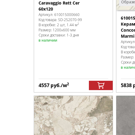
Образе
Caravaggio Rett Cer
60x120
Артикул:
610015000660
61001
Код товара:
SD-252070
-99
Керам
2
В коробке
:
2 шт, 1.44 м
Concor
Размер:
1200x600 мм
Сроки доставки: 1-3 дня
Marmi 
в наличии
Артикул
Код това
В короб
Размер:
Сроки д
в нали
2
4557
руб.
/м
5838