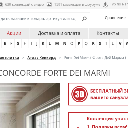
Тур по ма
639 коллекций с видео
1591 коллекция в шоуруме
Сравнение
Акции
Доставка и оплата
Контакты
E
F
G
H
I
J
K
L
M
N
O
P
Q
R
S
T
U
V
ая плитка
Атлас Конкорд
Forte Dei Marmi( Форте Дей Марми )
CONCORDE FORTE DEI MARMI
БЕСПЛАТНЫЙ 3
вашего санузла
Коллекция участ
Подарки всем