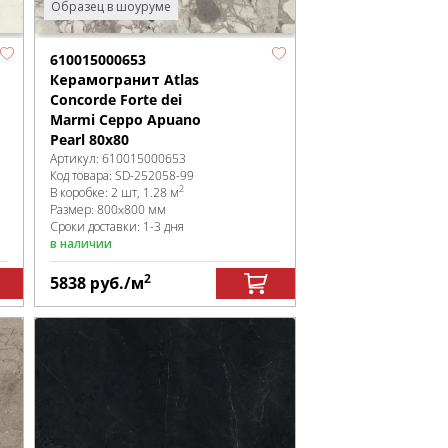
Образец в шоуруме
610015000653
Керамогранит Atlas
Concorde Forte dei
Marmi Ceppo Apuano
Pearl 80x80
Артикул:
610015000653
Код товара:
SD-252058
-99
2
В коробке
:
2 шт, 1.28 м
Размер:
800x800 мм
Сроки доставки: 1-3 дня
в наличии
2
5838
руб.
/м