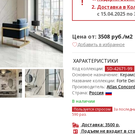
Доставка в Ко
с 15.04.2025 по 
Цена от:
3508
руб./м2
Добавить в избранное
ХАРАКТЕРИСТИКИ
Код коллекции:
SD-42671
-99
Основное назначение:
Керамо
Название коллекции:
Forte De
Производитель:
Atlas Concor
Страна:
Россия
В наличии
Пользуется спросом
За последни
590 раз.
Доставка: 3500
р.
Подъем не входит в ст