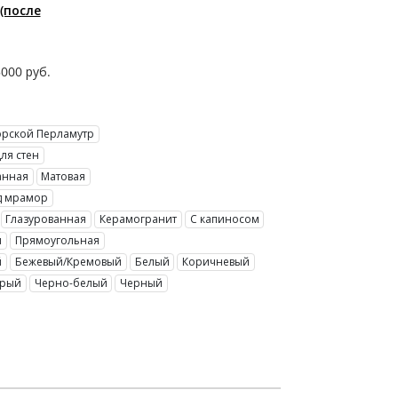
(после
5000
руб.
Морской Перламутр
Для стен
анная
Матовая
од мрамор
Глазурованная
Керамогранит
С капиносом
я
Прямоугольная
й
Бежевый/Кремовый
Белый
Коричневый
ерый
Черно-белый
Черный