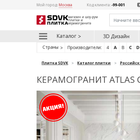
Мой город:
Москва
Код клиента:
-99-001
магазин и шоу-рум
плитки и
керамогранита
Каталог
3D Дизайн
Страны
Производители:
4
A
B
C
D
Плитка SDVK
Каталог плитки
Российск
КЕРАМОГРАНИТ ATLAS 