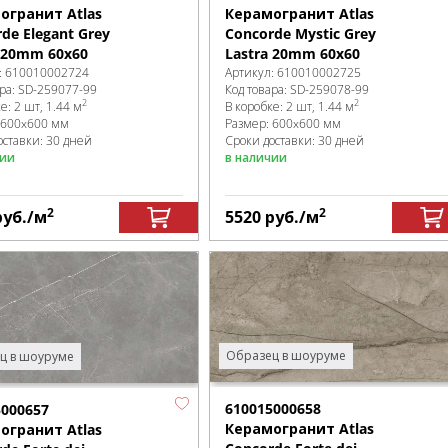
огранит Atlas
Керамогранит Atlas
de Elegant Grey
Concorde Mystic Grey
a 20mm 60x60
Lastra 20mm 60x60
:
610010002724
Артикул:
610010002725
ра:
SD-259077
-99
Код товара:
SD-259078
-99
2
2
ке
:
2 шт, 1.44 м
В коробке
:
2 шт, 1.44 м
600x600 мм
Размер:
600x600 мм
оставки: 30 дней
Сроки доставки: 30 дней
чии
в наличии
2
2
руб.
/м
5520
руб.
/м
Образец в шоуруме
ц в шоуруме
610015000658
5000657
Керамогранит Atlas
огранит Atlas