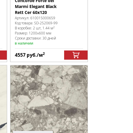
Concorde Forte dei
Marmi Elegant Black
Rett Cer 60x120
Артикул:
610015000659
Код товара:
SD-252069
-99
2
В коробке
:
2 шт, 1.44 м
Размер:
1200x600 мм
Сроки доставки: 30 дней
в наличии
2
4557
руб.
/м