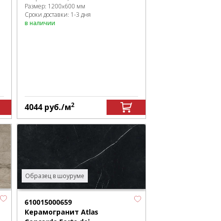
Размер:
1200x600 мм
Сроки доставки: 1-3 дня
в наличии
2
4044
руб.
/м
Образец в шоуруме
610015000659
Керамогранит Atlas