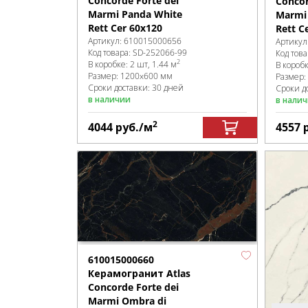
Concorde Forte dei
Concor
Marmi Panda White
Marmi 
Rett Cer 60x120
Rett C
Артикул:
610015000656
Артикул
Код товара:
SD-252066
-99
Код това
2
В коробке
:
2 шт, 1.44 м
В короб
Размер:
1200x600 мм
Размер:
Сроки доставки: 30 дней
Сроки до
в наличии
в нали
2
4044
руб.
/м
4557
610015000660
Керамогранит Atlas
Concorde Forte dei
Marmi Ombra di