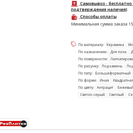
Самовывоз - бесплатно 
подтверждения наличия)
Способы оплаты
Минимальная сумма заказа
1
По материалу:
Керамика
По назначению:
Для пола
По поверхности:
Лаппатиров
По рисунку:
Под камень
П
По типу:
Большеформатный
По форме:
Иная
Квадратна
По цвету:
Антрацит
Бежевы
Светло-серый
Светлый
С