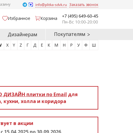
газину
info@plitka-sdvk.ru
Заказать звонок
+7 (495) 649-60-45
Избранное
Корзина
Пн-Вс 10:00-20:00
Покупателям
Дизайнерам
W
X
Y
Z
Г
Д
Е
К
М
Н
Р
У
Ф
Ш
D ДИЗАЙН
плитки по Email
для
, кухни, холла и коридора
вует в акции
!
с 15.04.2025 по 30.09.2026