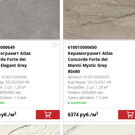
5000649
610015000650
огранит Atlas
Керамогранит Atlas
de Forte dei
Concorde Forte dei
Elegant Grey
Marmi Mystic Grey
80x80
:
610015000649
Артикул:
610015000650
ра:
SD-252060
-99
Код товара:
SD-252061
-99
2
2
ке
:
2 шт, 1.28 м
В коробке
:
2 шт, 1.28 м
800x800 мм
Размер:
800x800 мм
ставки: 1-3 дня
Сроки доставки: 1-3 дня
чии
в наличии
2
2
руб.
/м
6374
руб.
/м