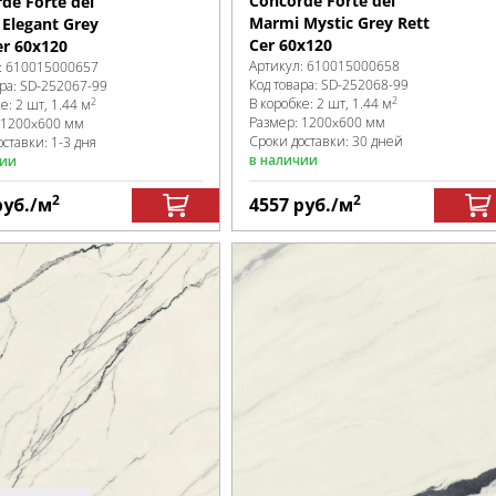
Concorde Forte dei
de Forte dei
Marmi Mystic Grey Rett
Elegant Grey
Cer 60x120
er 60x120
Артикул:
610015000658
:
610015000657
Код товара:
SD-252068
-99
ра:
SD-252067
-99
2
2
В коробке
:
2 шт, 1.44 м
ке
:
2 шт, 1.44 м
Размер:
1200x600 мм
1200x600 мм
Сроки доставки: 30 дней
ставки: 1-3 дня
в наличии
чии
2
2
руб.
/м
4557
руб.
/м