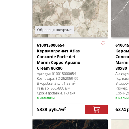
Образец в шоуруме
610015000654
61001
Керамогранит Atlas
Керам
Concorde Forte dei
Concor
Marmi Ceppo Apuano
Marmi 
Cream 80x80
80x80
Артикул:
610015000654
Артикул
Код товара:
SD-252059
-99
Код това
2
В коробке
:
2 шт, 1.28 м
В короб
Размер:
800x800 мм
Размер:
Сроки доставки: 1-3 дня
Сроки до
в наличии
в нали
2
5838
руб.
/м
6374