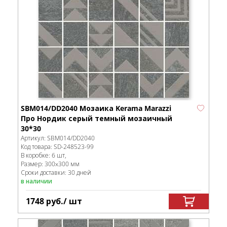
SBM014/DD2040 Мозаика Kerama Marazzi
Про Нордик серый темный мозаичный
30*30
Артикул:
SBM014/DD2040
Код товара:
SD-248523
-99
В коробке
:
6 шт,
Размер:
300x300 мм
Сроки доставки: 30 дней
в наличии
1748
руб.
/ шт