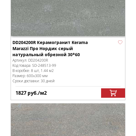
DD204200R Керамогранит Kerama
Marazzi Про Нордик серый
натуральный обрезной 30*60
Артикул:
DD204200R
Код товара:
SD-248513
-99
В коробке
:
8 шт, 1.44 м
2
Размер:
600x300 мм
Сроки доставки: 30 дней
1827
руб.
/м
2