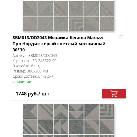
SBM013/DD2043 Мозаика Kerama Marazzi
Про Нордик серый светлый мозаичный
30*30
Артикул:
SBM013/DD2043
Код товара:
SD-248522
-99
В коробке
:
6 шт,
Размер:
300x300 мм
Сроки доставки: 1-3 дня
в наличии
1748
руб.
/ шт