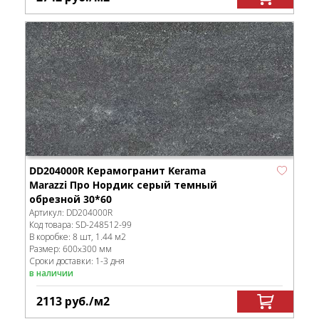
DD204000R Керамогранит Kerama
Marazzi Про Нордик серый темный
обрезной 30*60
Артикул:
DD204000R
Код товара:
SD-248512
-99
В коробке
:
8 шт, 1.44 м
2
Размер:
600x300 мм
Сроки доставки: 1-3 дня
в наличии
2113
руб.
/м
2