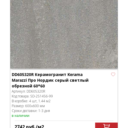
DD605320R Керамогранит Kerama
Marazzi Про Нордик серый светлый
обрезной 60*60
Артикул:
DD605320R
Код товара:
SD-251456
-99
В коробке
:
4 шт, 1.44 м
2
Размер:
600x600 мм
Сроки доставки: 1-3 дня
в наличии
2742
руб.
/м
2