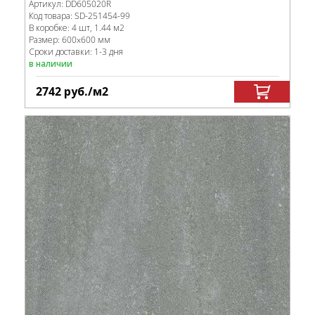
Артикул:
DD605020R
Код товара:
SD-251454
-99
В коробке
:
4 шт, 1.44 м
2
Размер:
600x600 мм
Сроки доставки: 1-3 дня
в наличии
2742
руб.
/м
2