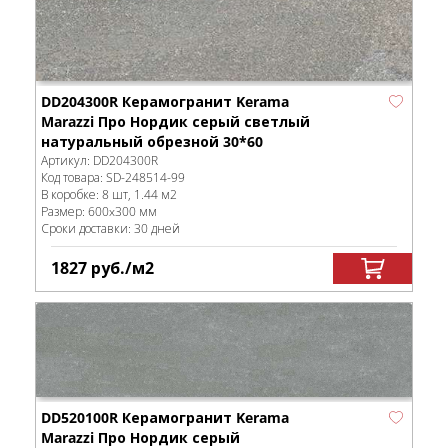
DD204300R Керамогранит Kerama
Marazzi Про Нордик серый светлый
натуральный обрезной 30*60
Артикул:
DD204300R
Код товара:
SD-248514
-99
В коробке
:
8 шт, 1.44 м
2
Размер:
600x300 мм
Сроки доставки: 30 дней
1827
руб.
/м
2
DD520100R Керамогранит Kerama
Marazzi Про Нордик серый