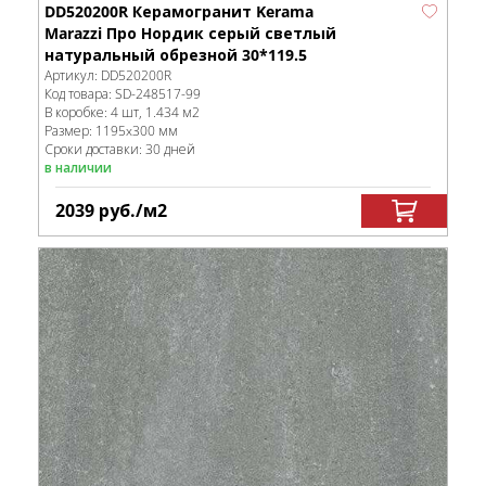
DD520200R Керамогранит Kerama
Marazzi Про Нордик серый светлый
натуральный обрезной 30*119.5
Артикул:
DD520200R
Код товара:
SD-248517
-99
В коробке
:
4 шт, 1.434 м
2
Размер:
1195x300 мм
Сроки доставки: 30 дней
в наличии
2039
руб.
/м
2