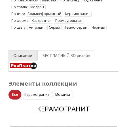
По поверхности:
Матовая
По рисунку:
Под камень
По стилю:
Модерн
По типу:
Большеформатный
Керамогранит
По форме:
Квадратная
Прямоугольная
По цвету:
Антрацит
Серый
Темно-серый
Черный
Описание
БЕСПЛАТНЫЙ 3D
дизайн
Элементы коллекции
Все
Керамогранит
Мозаика
КЕРАМОГРАНИТ