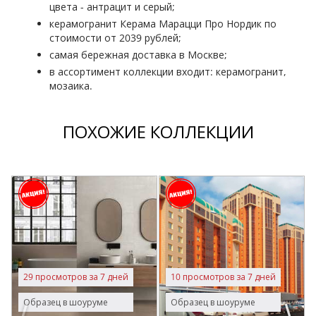
цвета - антрацит и серый;
керамогранит Керама Марацци Про Нордик по
стоимости от 2039 рублей;
самая бережная доставка в Москве;
в ассортимент коллекции входит: керамогранит,
мозаика.
ПОХОЖИЕ КОЛЛЕКЦИИ
V
G
(
29 просмотров за 7 дней
10 просмотров за 7 дней
Р
6
Образец в шоуруме
Образец в шоуруме
В