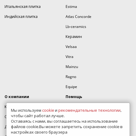
Итальянская плитка
Estima
Индийская плитка
Atlas Concorde
Lb-ceramics
Керамин
Velsaa
Vitra
Mainzu
Ragno
Equipe
О компании
Помощь
Контакты
Дизайн проект
Мы используем
cookie
и
рекомендательные технологии
,
чтобы сайт работал лучше.
Сертификаты
Полезные статьи
Оставаясь с нами, вы соглашаетесь на использование
файлов cookie.Вы можете запретить сохранение cookie в
Доставка и оплата
Как оформить заказ
настройках своего браузера