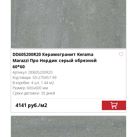
DD605200R20 Керамогранит Kerama
Marazzi Про Нордик серый обрезной
60*60
Артикул:
DD605200R20
Код товара:
SD-270457
-99
В коробке
:
4 шт, 1.44 м
2
Размер:
600x600 мм
Сроки доставки: 30 дней
4141
руб.
/м
2