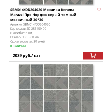
SBM014/DD204020 Мозаика Kerama
Marazzi Про Нордик серый темный
мозаичный 30*30
Артикул:
SBM014/DD204020
Код товара:
SD-251459
-99
В коробке
:
6 шт,
Размер:
300x300 мм
Сроки доставки: 30 дней
в наличии
2039
руб.
/ шт