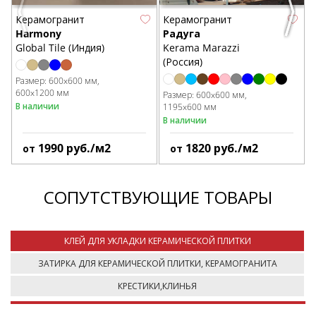
Previous
Next
Керамогранит
Керамогранит
Harmony
Радуга
Global Tile (Индия)
Kerama Marazzi
(Россия)
Размер:
600x600 мм
600x1200 мм
Размер:
600x600 мм
В наличии
1195x600 мм
В наличии
1990
руб./м2
1820
руб./м2
от
от
СОПУТСТВУЮЩИЕ ТОВАРЫ
КЛЕЙ ДЛЯ УКЛАДКИ КЕРАМИЧЕСКОЙ ПЛИТКИ
ЗАТИРКА ДЛЯ КЕРАМИЧЕСКОЙ ПЛИТКИ, КЕРАМОГРАНИТА
КРЕСТИКИ,КЛИНЬЯ