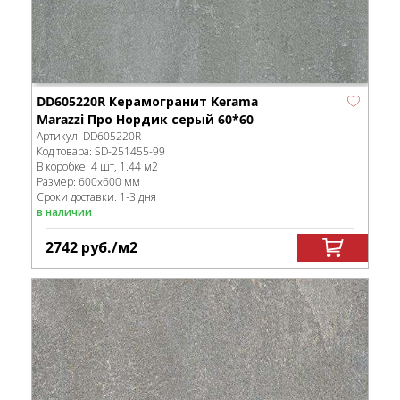
DD605220R Керамогранит Kerama
Marazzi Про Нордик серый 60*60
Артикул:
DD605220R
Код товара:
SD-251455
-99
В коробке
:
4 шт, 1.44 м
2
Размер:
600x600 мм
Сроки доставки: 1-3 дня
в наличии
2742
руб.
/м
2