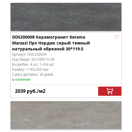
DD520000R Керамогранит Kerama
Marazzi Про Нордик серый темный
натуральный обрезной 30*119.5
Артикул:
DD520000R
Код товара:
SD-248515
-99
В коробке
:
4 шт, 1.434 м
2
Размер:
1195x300 мм
Сроки доставки: 30 дней
в наличии
2039
руб.
/м
2