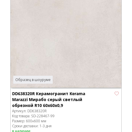
Образец в шоуруме
DD638320R Керамогранит Kerama
Marazzi Мирабо серый светлый
обрезной R10 60x60x0,9
Артикул:
DD638320R
Код товара:
SD-228467
-99
Размер:
600x600 мм
Сроки доставки: 1-3 дня
в наличии