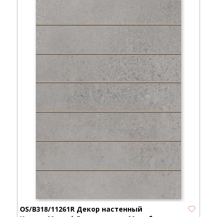
OS/B318/11261R Декор настенный