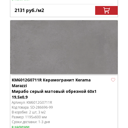
2131
руб.
/м
2
KM6012G0711R Керамогранит Kerama
Marazzi
Мирабо серый матовый обрезной 60x1
19,5x0,9
Артикул:
KM6012G0711R
Код товара:
SD-286696
-99
В коробке
:
2 шт, 3 м
2
Размер:
1195x600 мм
Сроки доставки: 1-3 дня
в наличии