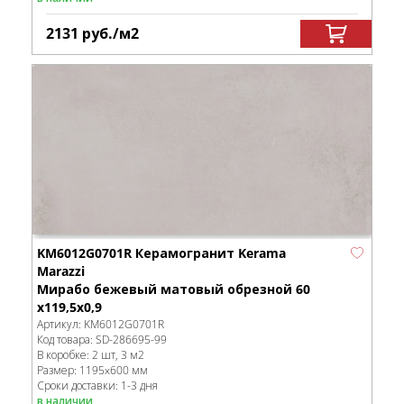
2131
руб.
/м
2
KM6012G0701R Керамогранит Kerama
Marazzi
Мирабо бежевый матовый обрезной 60
x119,5x0,9
Артикул:
KM6012G0701R
Код товара:
SD-286695
-99
В коробке
:
2 шт, 3 м
2
Размер:
1195x600 мм
Сроки доставки: 1-3 дня
в наличии