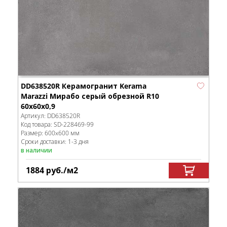
DD638520R Керамогранит Kerama
Marazzi Мирабо серый обрезной R10
60x60x0,9
Артикул:
DD638520R
Код товара:
SD-228469
-99
Размер:
600x600 мм
Сроки доставки: 1-3 дня
в наличии
1884
руб.
/м
2