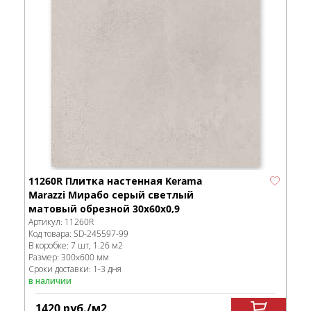
11260R Плитка настенная Kerama
Marazzi Мирабо серый светлый
матовый обрезной 30x60x0,9
Артикул:
11260R
Код товара:
SD-245597
-99
В коробке
:
7 шт, 1.26 м
2
Размер:
300x600 мм
Сроки доставки: 1-3 дня
в наличии
1420
руб.
/м
2