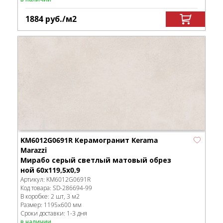
1884
руб.
/м
2
KM6012G0691R Керамогранит Kerama
Marazzi
Мирабо серый светлый матовый обрез
ной 60x119,5x0,9
Артикул:
KM6012G0691R
Код товара:
SD-286694
-99
В коробке
:
2 шт, 3 м
2
Размер:
1195x600 мм
Сроки доставки: 1-3 дня
в наличии