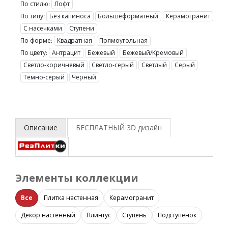
По стилю:
Лофт
По типу:
Без капиноса
Большеформатный
Керамогранит
С насечками
Ступени
По форме:
Квадратная
Прямоугольная
По цвету:
Антрацит
Бежевый
Бежевый/Кремовый
Светло-коричневый
Светло-серый
Светлый
Серый
Темно-серый
Черный
Описание
БЕСПЛАТНЫЙ 3D
дизайн
Элементы коллекции
Все
Плитка настенная
Керамогранит
Декор настенный
Плинтус
Ступень
Подступенок