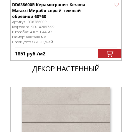
DD638600R Керамогранит Kerama
Marazzi Мирабо серый темный
обрезной 60*60
Артикул:
DD638600R
Код товара:
SD-142097
-99
В коробке
:
4 шт, 1.44 м
2
Размер:
600x600 мм
Сроки доставки: 30 дней
1851
руб.
/м
2
ДЕКОР НАСТЕННЫЙ