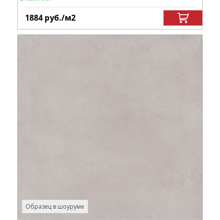
1884
руб.
/м
2
Образец в шоуруме