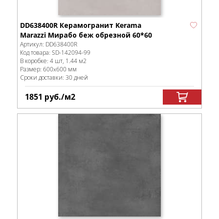
DD638400R Керамогранит Kerama
Marazzi Мирабо беж обрезной 60*60
Артикул:
DD638400R
Код товара:
SD-142094
-99
В коробке
:
4 шт, 1.44 м
2
Размер:
600x600 мм
Сроки доставки: 30 дней
1851
руб.
/м
2