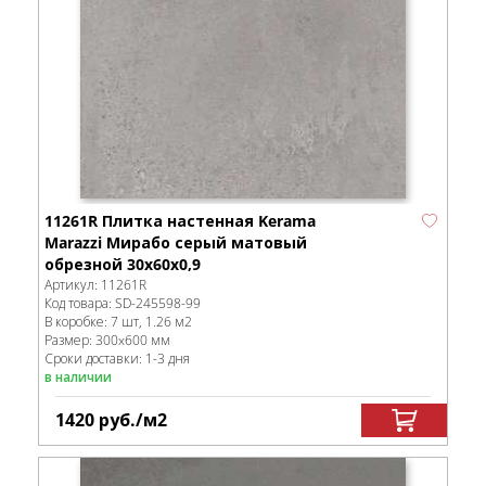
11261R Плитка настенная Kerama
Marazzi Мирабо серый матовый
обрезной 30x60x0,9
Артикул:
11261R
Код товара:
SD-245598
-99
В коробке
:
7 шт, 1.26 м
2
Размер:
300x600 мм
Сроки доставки: 1-3 дня
в наличии
1420
руб.
/м
2