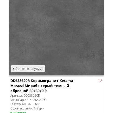
Образец в шоуруме
DD638620R Керамогранит Kerama
Marazzi Мирабо серый темный
обрезной 60x60x0,9
Артикул:
DD638620R
Код товара:
SD-228470
-99
Размер:
600x600 мм
Сроки доставки: 1-3 дня
в наличии