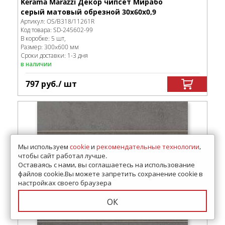
Kerama Marazzi Декор чипсет Мирабо
серый матовый обрезной 30x60x0,9
Артикул:
OS/B318/11261R
Код товара:
SD-245602
-99
В коробке
:
5 шт,
Размер:
300x600 мм
Сроки доставки: 1-3 дня
в наличии
797
руб.
/ шт
Мы используем
cookie
и
рекомендательные технологии
,
чтобы сайт работал лучше.
Оставаясь с нами, вы соглашаетесь на использование
файлов cookie.Вы можете запретить сохранение cookie в
настройках своего браузера
ОК