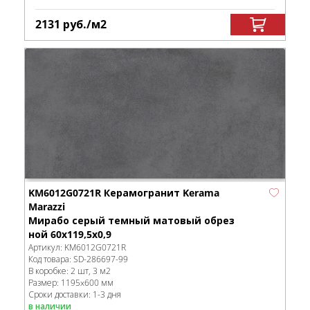
2131
руб.
/м
2
KM6012G0721R Керамогранит Kerama
Marazzi
Мирабо серый темный матовый обрез
ной 60x119,5x0,9
Артикул:
KM6012G0721R
Код товара:
SD-286697
-99
В коробке
:
2 шт, 3 м
2
Размер:
1195x600 мм
Сроки доставки: 1-3 дня
в наличии