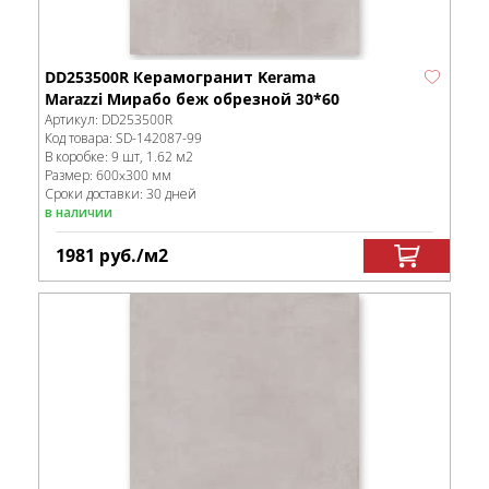
DD253500R Керамогранит Kerama
Marazzi Мирабо беж обрезной 30*60
Артикул:
DD253500R
Код товара:
SD-142087
-99
В коробке
:
9 шт, 1.62 м
2
Размер:
600x300 мм
Сроки доставки: 30 дней
в наличии
1981
руб.
/м
2