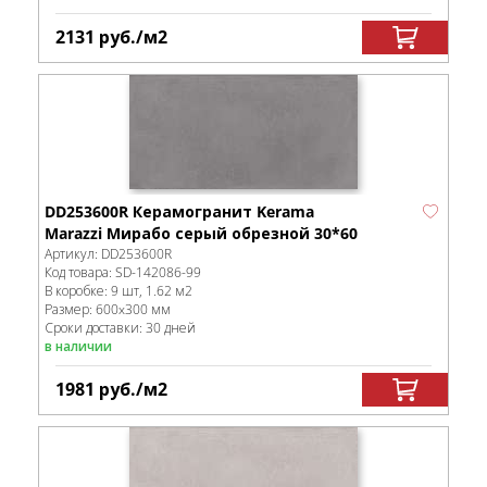
2131
руб.
/м
2
DD253600R Керамогранит Kerama
Marazzi Мирабо серый обрезной 30*60
Артикул:
DD253600R
Код товара:
SD-142086
-99
В коробке
:
9 шт, 1.62 м
2
Размер:
600x300 мм
Сроки доставки: 30 дней
в наличии
1981
руб.
/м
2