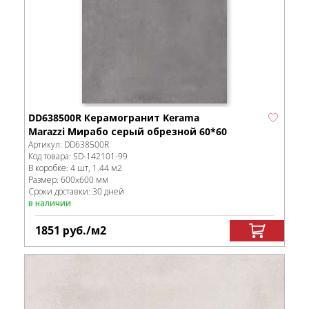
DD638500R Керамогранит Kerama
Marazzi Мирабо серый обрезной 60*60
Артикул:
DD638500R
Код товара:
SD-142101
-99
В коробке
:
4 шт, 1.44 м
2
Размер:
600x600 мм
Сроки доставки: 30 дней
в наличии
1851
руб.
/м
2