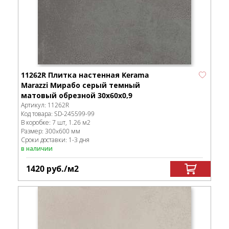
11262R Плитка настенная Kerama
Marazzi Мирабо серый темный
матовый обрезной 30x60x0,9
Артикул:
11262R
Код товара:
SD-245599
-99
В коробке
:
7 шт, 1.26 м
2
Размер:
300x600 мм
Сроки доставки: 1-3 дня
в наличии
1420
руб.
/м
2