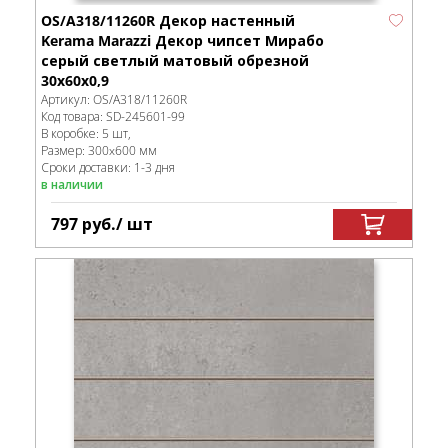
OS/A318/11260R Декор настенный
Kerama Marazzi Декор чипсет Мирабо
серый светлый матовый обрезной
30x60x0,9
Артикул:
OS/A318/11260R
Код товара:
SD-245601
-99
В коробке
:
5 шт,
Размер:
300x600 мм
Сроки доставки: 1-3 дня
в наличии
797
руб.
/ шт