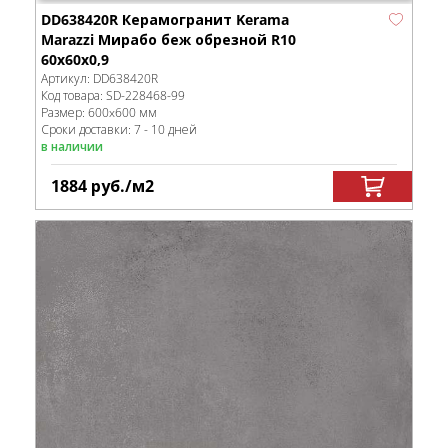
DD638420R Керамогранит Kerama
Marazzi Мирабо беж обрезной R10
60x60x0,9
Артикул:
DD638420R
Код товара:
SD-228468
-99
Размер:
600x600 мм
Сроки доставки: 7 - 10 дней
в наличии
1884
руб.
/м
2