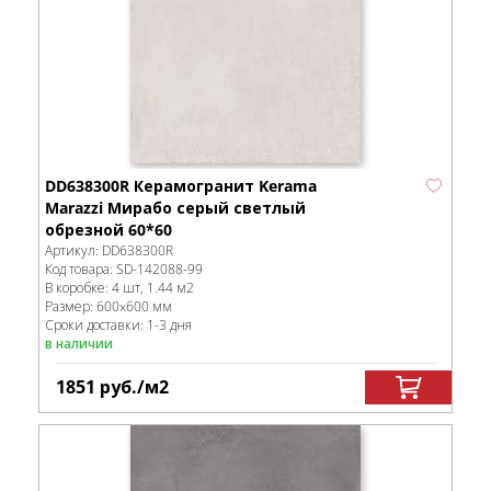
DD638300R Керамогранит Kerama
Marazzi Мирабо серый светлый
обрезной 60*60
Артикул:
DD638300R
Код товара:
SD-142088
-99
В коробке
:
4 шт, 1.44 м
2
Размер:
600x600 мм
Сроки доставки: 1-3 дня
в наличии
1851
руб.
/м
2