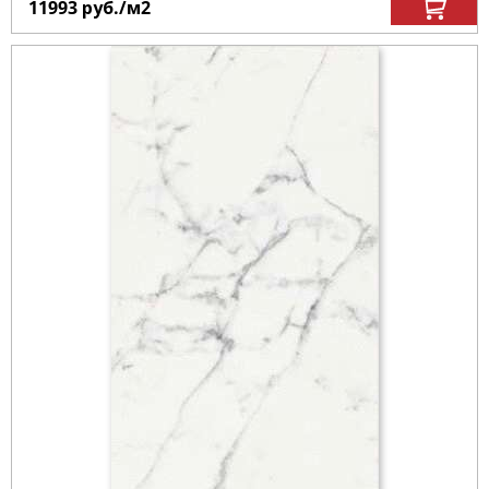
11993
руб.
/м
2