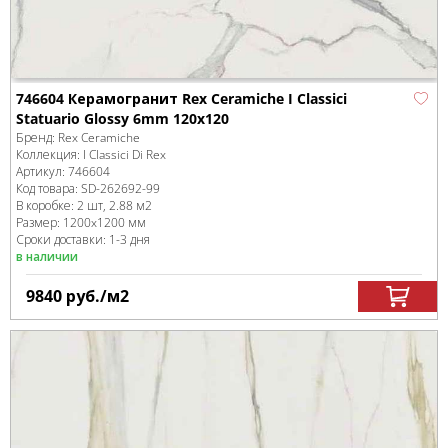
746604 Керамогранит Rex Ceramiche I Classici
Statuario Glossy 6mm 120x120
Бренд:
Rex Ceramiche
Коллекция:
I Classici Di Rex
Артикул:
746604
Код товара:
SD-262692
-99
В коробке
:
2 шт, 2.88 м
2
Размер:
1200x1200 мм
Сроки доставки: 1-3 дня
в наличии
9840
руб.
/м
2