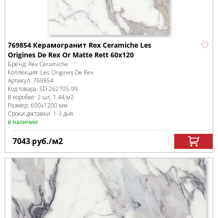
769854 Керамогранит Rex Ceramiche Les
Origines De Rex Or Matte Rett 60x120
Бренд:
Rex Ceramiche
Коллекция:
Les Origines De Rex
Артикул:
769854
Код товара:
SD-262705
-99
В коробке
:
2 шт, 1.44 м
2
Размер:
600x1200 мм
Сроки доставки: 1-3 дня
в наличии
7043
руб.
/м
2