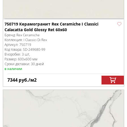
750719 Керамогранит Rex Ceramiche I Classici
Calacatta Gold Glossy Ret 60x60
Бренд:
Rex Ceramiche
Коллекция:
I Classici Di Rex
Артикул:
750719
Код товара:
SD-249680
-99
В коробке
:
3 шт,
Размер:
600x600 мм
Сроки доставки: 30 дней
в наличии
7344
руб.
/м
2