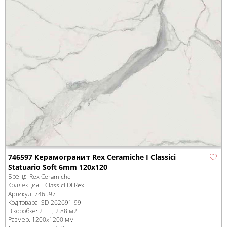
746597 Керамогранит Rex Ceramiche I Classici
Statuario Soft 6mm 120x120
Бренд:
Rex Ceramiche
Коллекция:
I Classici Di Rex
Артикул:
746597
Код товара:
SD-262691
-99
В коробке
:
2 шт, 2.88 м
2
Размер:
1200x1200 мм