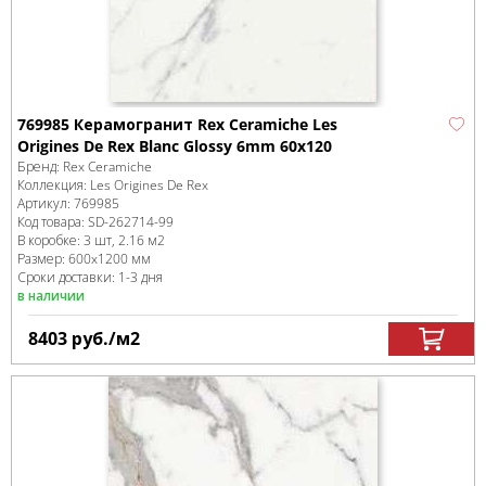
769985 Керамогранит Rex Ceramiche Les
Origines De Rex Blanc Glossy 6mm 60x120
Бренд:
Rex Ceramiche
Коллекция:
Les Origines De Rex
Артикул:
769985
Код товара:
SD-262714
-99
В коробке
:
3 шт, 2.16 м
2
Размер:
600x1200 мм
Сроки доставки: 1-3 дня
в наличии
8403
руб.
/м
2