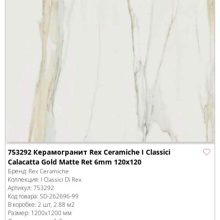
753292 Керамогранит Rex Ceramiche I Classici
Calacatta Gold Matte Ret 6mm 120x120
Бренд:
Rex Ceramiche
Коллекция:
I Classici Di Rex
Артикул:
753292
Код товара:
SD-262696
-99
В коробке
:
2 шт, 2.88 м
2
Размер:
1200x1200 мм