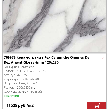
769975 Керамогранит Rex Ceramiche Origines De
Rex Argent Glossy 6mm 120x280
Бренд:
Rex Ceramiche
Коллекция:
Les Origines De Rex
Артикул:
769975
Код товара:
SD-260749
-99
В коробке
:
1 шт, 3.36 м
2
Размер:
1200x2800 мм
Сроки доставки: 7 - 10 дней
в наличии
11528
руб.
/м
2