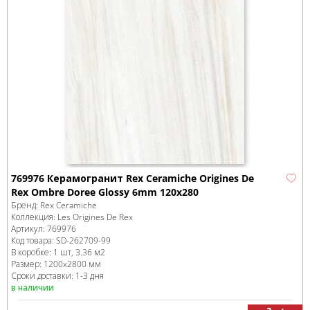
769976 Керамогранит Rex Ceramiche Origines De
Rex Ombre Doree Glossy 6mm 120x280
Бренд:
Rex Ceramiche
Коллекция:
Les Origines De Rex
Артикул:
769976
Код товара:
SD-262709
-99
В коробке
:
1 шт, 3.36 м
2
Размер:
1200x2800 мм
Сроки доставки: 1-3 дня
в наличии