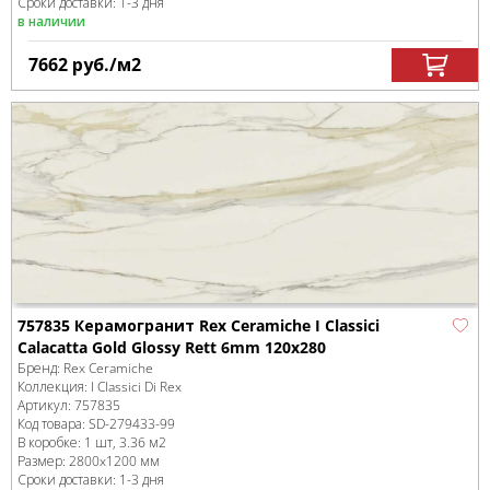
Сроки доставки: 1-3 дня
в наличии
7662
руб.
/м
2
757835 Керамогранит Rex Ceramiche I Classici
Calacatta Gold Glossy Rett 6mm 120x280
Бренд:
Rex Ceramiche
Коллекция:
I Classici Di Rex
Артикул:
757835
Код товара:
SD-279433
-99
В коробке
:
1 шт, 3.36 м
2
Размер:
2800x1200 мм
Сроки доставки: 1-3 дня