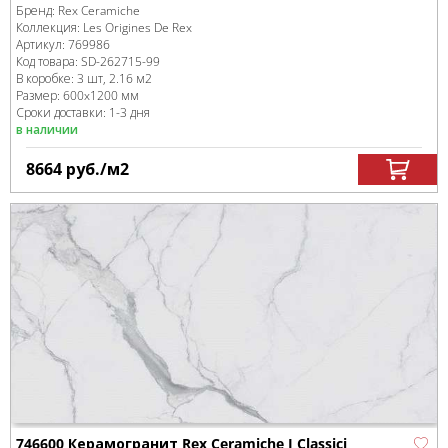
Бренд:
Rex Ceramiche
Коллекция:
Les Origines De Rex
Артикул:
769986
Код товара:
SD-262715
-99
В коробке
:
3 шт, 2.16 м
2
Размер:
600x1200 мм
Сроки доставки: 1-3 дня
в наличии
8664
руб.
/м
2
746600 Керамогранит Rex Ceramiche I Classici