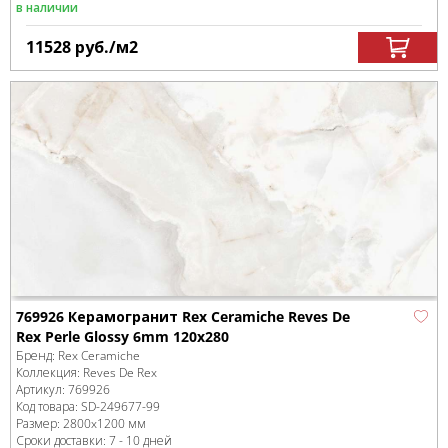
в наличии
11528
руб.
/м
2
769926 Керамогранит Rex Ceramiche Reves De
Rex Perle Glossy 6mm 120x280
Бренд:
Rex Ceramiche
Коллекция:
Reves De Rex
Артикул:
769926
Код товара:
SD-249677
-99
Размер:
2800x1200 мм
Сроки доставки: 7 - 10 дней