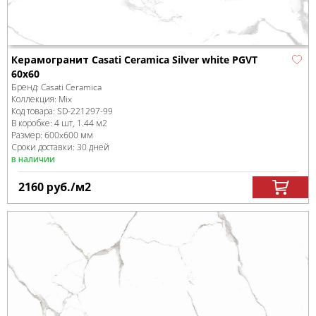
Керамогранит Casati Ceramica Silver white PGVT
60x60
Бренд:
Casati Ceramica
Коллекция:
Mix
Код товара:
SD-221297
-99
В коробке
:
4 шт, 1.44 м
2
Размер:
600x600 мм
Сроки доставки: 30 дней
в наличии
2160
руб.
/м
2