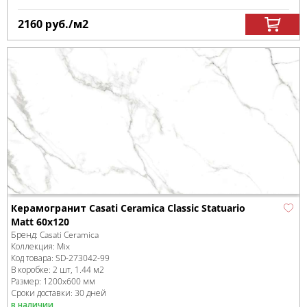
2160
руб.
/м
2
Керамогранит Casati Ceramica Сlassic Statuario
Matt 60x120
Бренд:
Casati Ceramica
Коллекция:
Mix
Код товара:
SD-273042
-99
В коробке
:
2 шт, 1.44 м
2
Размер:
1200x600 мм
Сроки доставки: 30 дней
в наличии