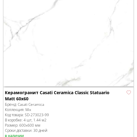
Керамогранит Casati Ceramica Сlassic Statuario
Matt 60х60
Бренд:
Casati Ceramica
Коллекция:
Mix
Код товара:
SD-273023
-99
В коробке
:
4 шт, 1.44 м
2
Размер:
600x600 мм
Сроки доставки: 30 дней
в наличии