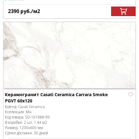
2390
руб.
/м
2
Керамогранит Casati Ceramica Carrara Smoke
PGVT 60x120
Бренд:
Casati Ceramica
Коллекция:
Mix
Код товара:
SD-161888
-99
В коробке
:
2 шт, 1.44 м
2
Размер:
1200x600 мм
Сроки доставки: 30 дней