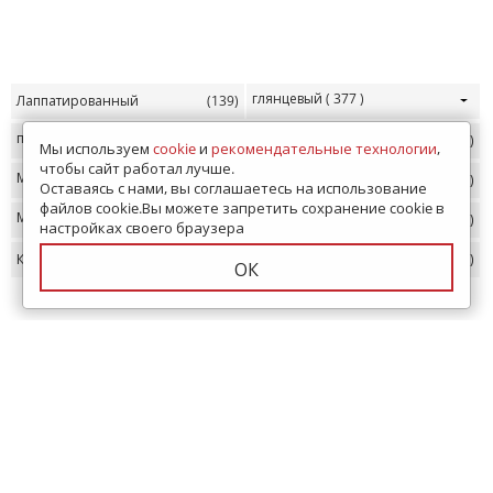
глянцевый
( 377 )
Лаппатированный
(139)
полированный
( 177 )
под кирпич
(8)
Мы используем
cookie
и
рекомендательные технологии
,
чтобы сайт работал лучше.
Мрамор
( 687 )
60х60
(698)
Оставаясь с нами, вы соглашаетесь на использование
файлов cookie.Вы можете запретить сохранение cookie в
Матовый
( 1052 )
Бетон
(99)
настройках своего браузера
Камень
(266)
1200х600
(1035)
ОК
СМОТРИТЕ ТАКЖЕ
По назначению
Рекомендуем
Дополнительно
По размеру
По цвету