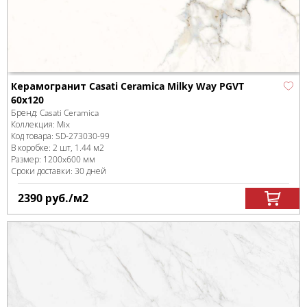
Керамогранит Casati Ceramica Milky Way PGVT
60x120
Бренд:
Casati Ceramica
Коллекция:
Mix
Код товара:
SD-273030
-99
В коробке
:
2 шт, 1.44 м
2
Размер:
1200x600 мм
Сроки доставки: 30 дней
2390
руб.
/м
2