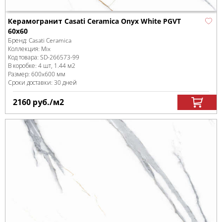
Керамогранит Casati Ceramica Onyx White PGVT
60x60
Бренд:
Casati Ceramica
Коллекция:
Mix
Код товара:
SD-266573
-99
В коробке
:
4 шт, 1.44 м
2
Размер:
600x600 мм
Сроки доставки: 30 дней
2160
руб.
/м
2