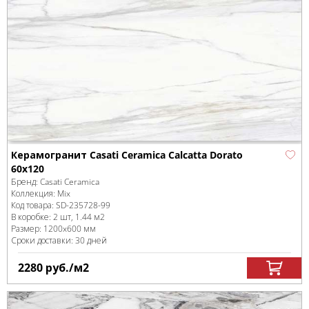
Керамогранит Casati Ceramica Calcatta Dorato
60x120
Бренд:
Casati Ceramica
Коллекция:
Mix
Код товара:
SD-235728
-99
В коробке
:
2 шт, 1.44 м
2
Размер:
1200x600 мм
Сроки доставки: 30 дней
2280
руб.
/м
2