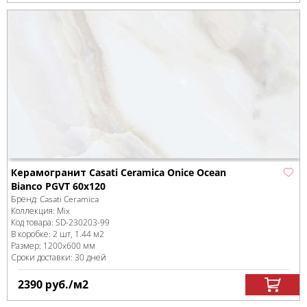
Керамогранит Casati Ceramica Onice Ocean
Bianco PGVT 60x120
Бренд:
Casati Ceramica
Коллекция:
Mix
Код товара:
SD-230203
-99
В коробке
:
2 шт, 1.44 м
2
Размер:
1200x600 мм
Сроки доставки: 30 дней
2390
руб.
/м
2