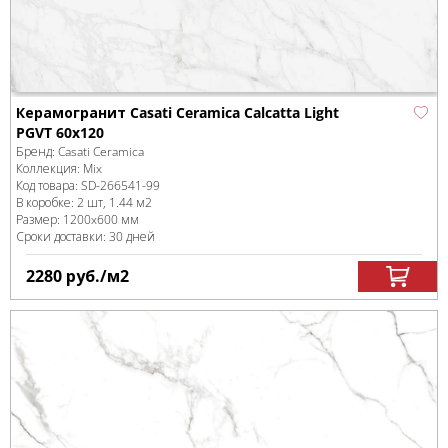
Керамогранит Casati Ceramica Calcatta Light
PGVT 60x120
Бренд:
Casati Ceramica
Коллекция:
Mix
Код товара:
SD-266541
-99
В коробке
:
2 шт, 1.44 м
2
Размер:
1200x600 мм
Сроки доставки: 30 дней
2280
руб.
/м
2