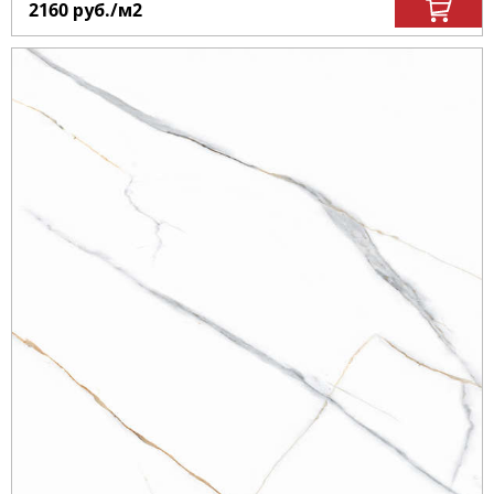
2160
руб.
/м
2