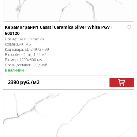
Керамогранит Casati Ceramica Silver White PGVT
60x120
Бренд:
Casati Ceramica
Коллекция:
Mix
Код товара:
SD-249737
-99
В коробке
:
2 шт, 1.44 м
2
Размер:
1200x600 мм
Сроки доставки: 30 дней
в наличии
2390
руб.
/м
2