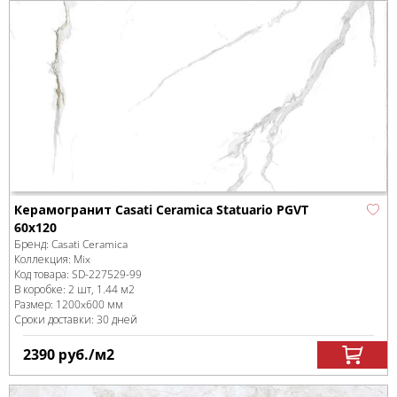
Керамогранит Casati Ceramica Statuario PGVT
60x120
Бренд:
Casati Ceramica
Коллекция:
Mix
Код товара:
SD-227529
-99
В коробке
:
2 шт, 1.44 м
2
Размер:
1200x600 мм
Сроки доставки: 30 дней
2390
руб.
/м
2