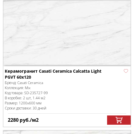
Керамогранит Casati Ceramica Calcatta Light
PGVT 60x120
Бренд:
Casati Ceramica
Коллекция:
Mix
Код товара:
SD-235727
-99
В коробке
:
2 шт, 1.44 м
2
Размер:
1200x600 мм
Сроки доставки: 30 дней
2280
руб.
/м
2