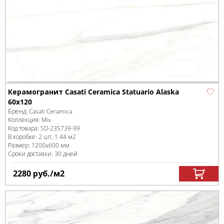
Керамогранит Casati Ceramica Statuario Alaska
60x120
Бренд:
Casati Ceramica
Коллекция:
Mix
Код товара:
SD-235739
-99
В коробке
:
2 шт, 1.44 м
2
Размер:
1200x600 мм
Сроки доставки: 30 дней
2280
руб.
/м
2