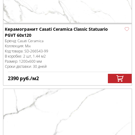
Керамогранит Casati Ceramica Сlassic Statuario
PGVT 60x120
Бренд:
Casati Ceramica
Коллекция:
Mix
Код товара:
SD-266543
-99
В коробке
:
2 шт, 1.44 м
2
Размер:
1200x600 мм
Сроки доставки: 30 дней
2390
руб.
/м
2