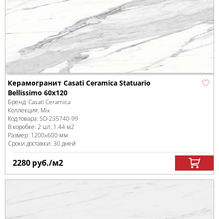
Керамогранит Casati Ceramica Statuario
Bellissimo 60x120
Бренд:
Casati Ceramica
Коллекция:
Mix
Код товара:
SD-235740
-99
В коробке
:
2 шт, 1.44 м
2
Размер:
1200x600 мм
Сроки доставки: 30 дней
2280
руб.
/м
2