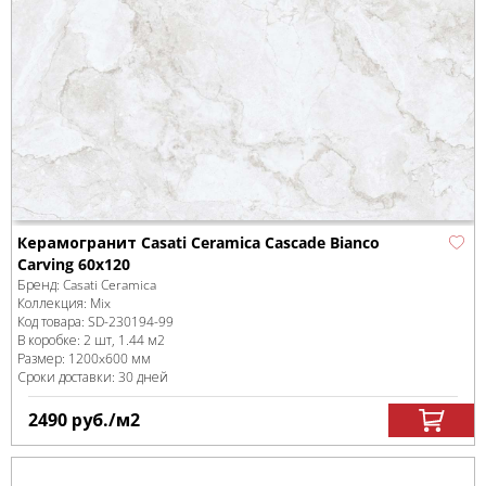
Керамогранит Casati Ceramica Cascade Bianco
Carving 60x120
Бренд:
Casati Ceramica
Коллекция:
Mix
Код товара:
SD-230194
-99
В коробке
:
2 шт, 1.44 м
2
Размер:
1200x600 мм
Сроки доставки: 30 дней
2490
руб.
/м
2