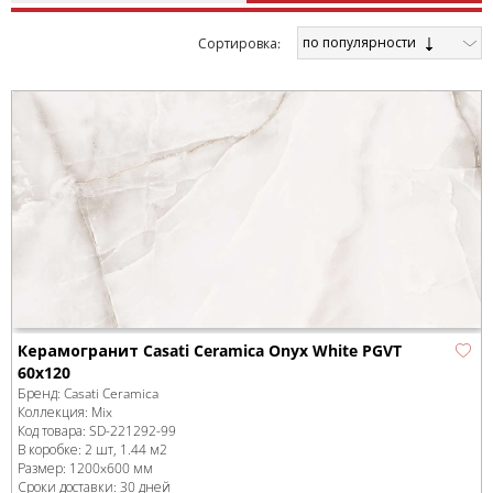
по популярности
Cортировка:
Керамогранит Casati Ceramica Onyx White PGVT
60x120
Бренд:
Casati Ceramica
Коллекция:
Mix
Код товара:
SD-221292
-99
В коробке
:
2 шт, 1.44 м
2
Размер:
1200x600 мм
Сроки доставки: 30 дней