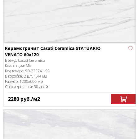
Керамогранит Casati Ceramica STATUARIO
VENATO 60x120
Бренд:
Casati Ceramica
Коллекция:
Mix
Код товара:
SD-235741
-99
В коробке
:
2 шт, 1.44 м
2
Размер:
1200x600 мм
Сроки доставки: 30 дней
2280
руб.
/м
2