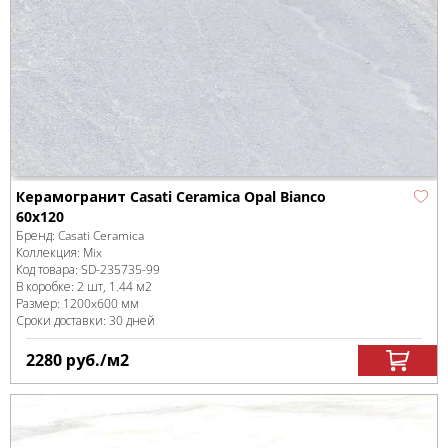
Керамогранит Casati Ceramica Opal Bianco
60x120
Бренд:
Casati Ceramica
Коллекция:
Mix
Код товара:
SD-235735
-99
В коробке
:
2 шт, 1.44 м
2
Размер:
1200x600 мм
Сроки доставки: 30 дней
2280
руб.
/м
2