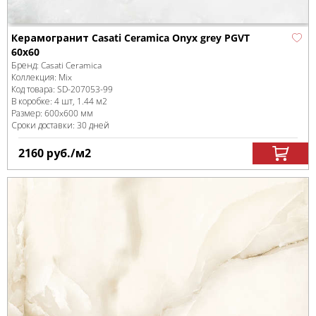
Керамогранит Casati Ceramica Onyx grey PGVT
60x60
Бренд:
Casati Ceramica
Коллекция:
Mix
Код товара:
SD-207053
-99
В коробке
:
4 шт, 1.44 м
2
Размер:
600x600 мм
Сроки доставки: 30 дней
2160
руб.
/м
2