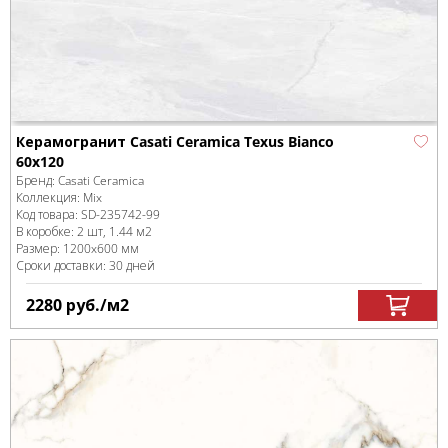
Керамогранит Casati Ceramica Texus Bianco
60x120
Бренд:
Casati Ceramica
Коллекция:
Mix
Код товара:
SD-235742
-99
В коробке
:
2 шт, 1.44 м
2
Размер:
1200x600 мм
Сроки доставки: 30 дней
2280
руб.
/м
2