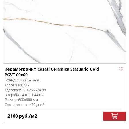
Керамогранит Casati Ceramica Statuario Gold
PGVT 60x60
Бренд:
Casati Ceramica
Коллекция:
Mix
Код товара:
SD-266574
-99
В коробке
:
4 шт, 1.44 м
2
Размер:
600x600 мм
Сроки доставки: 30 дней
2160
руб.
/м
2