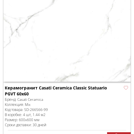
Керамогранит Casati Ceramica Сlassic Statuario
PGVT 60x60
Бренд:
Casati Ceramica
Коллекция:
Mix
Код товара:
SD-266566
-99
В коробке
:
4 шт, 1.44 м
2
Размер:
600x600 мм
Сроки доставки: 30 дней