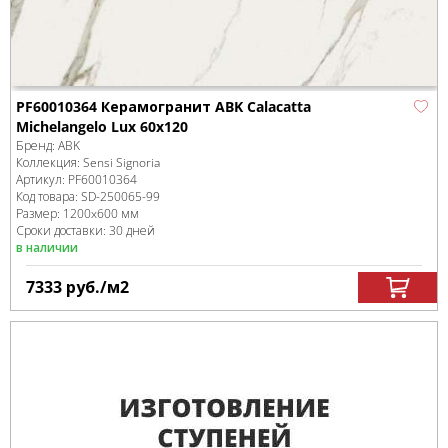
PF60010364 Керамогранит ABK Calacatta
Michelangelo Lux 60x120
Бренд:
ABK
Коллекция:
Sensi Signoria
Артикул:
PF60010364
Код товара:
SD-250065
-99
Размер:
1200x600 мм
Сроки доставки: 30 дней
в наличии
7333
руб.
/м
2