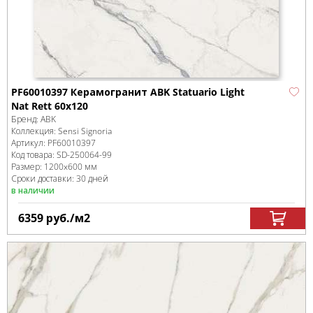
PF60010397 Керамогранит ABK Statuario Light
Nat Rett 60x120
Бренд:
ABK
Коллекция:
Sensi Signoria
Артикул:
PF60010397
Код товара:
SD-250064
-99
Размер:
1200x600 мм
Сроки доставки: 30 дней
в наличии
6359
руб.
/м
2