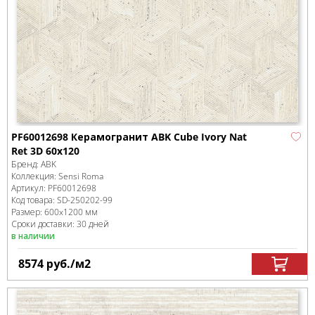
PF60012698 Керамогранит ABK Cube Ivory Nat
Ret 3D 60x120
Бренд:
ABK
Коллекция:
Sensi Roma
Артикул:
PF60012698
Код товара:
SD-250202
-99
Размер:
600x1200 мм
Сроки доставки: 30 дней
в наличии
8574
руб.
/м
2