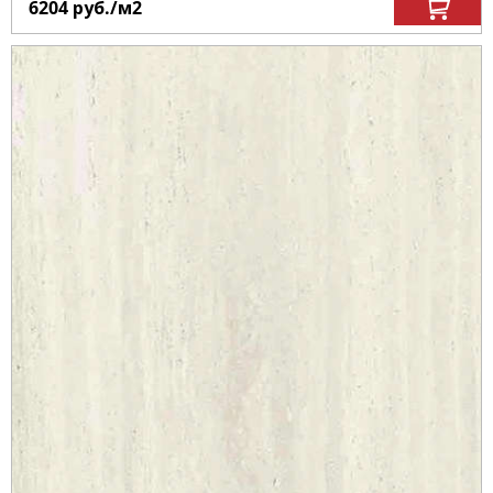
6204
руб.
/м
2