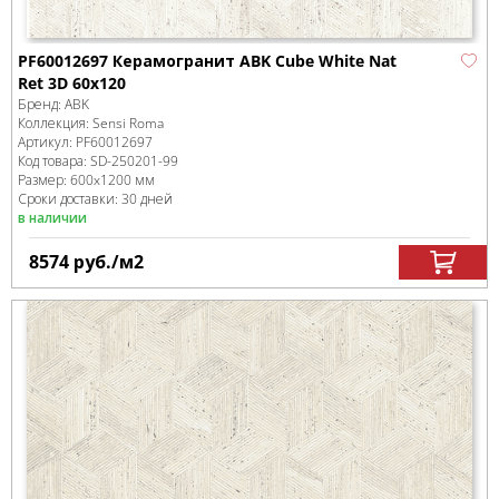
PF60012697 Керамогранит ABK Cube White Nat
Ret 3D 60x120
Бренд:
ABK
Коллекция:
Sensi Roma
Артикул:
PF60012697
Код товара:
SD-250201
-99
Размер:
600x1200 мм
Сроки доставки: 30 дней
в наличии
8574
руб.
/м
2