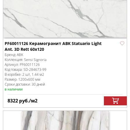
PF60011126 Керамогранит ABK Statuario Light
Ant. 3D Rett 60x120
Бренд:
ABK
Коллекция:
Sensi Signoria
Артикул:
PF60011126
Код товара:
SD-284673
-99
В коробке
:
2 шт, 1.44 м
2
Размер:
1200x600 мм
Сроки доставки: 30 дней
в наличии
8322
руб.
/м
2