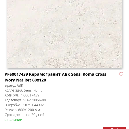
PF60017439 Керамогранит ABK Sensi Roma Cross
Ivory Nat Ret 60x120
Бренд:
ABK
Коллекция:
Sensi Roma
Артикул:
PF60017439
Код товара:
SD-278856
-99
В коробке
:
2 шт, 1.44 м
2
Размер:
600x1200 мм
Сроки доставки: 30 дней
в наличии