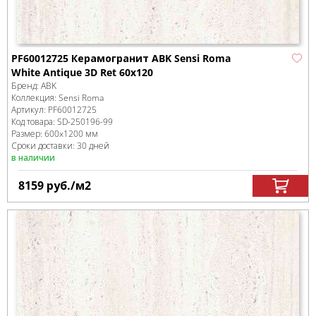
PF60012725 Керамогранит ABK Sensi Roma
White Antique 3D Ret 60x120
Бренд:
ABK
Коллекция:
Sensi Roma
Артикул:
PF60012725
Код товара:
SD-250196
-99
Размер:
600x1200 мм
Сроки доставки: 30 дней
в наличии
8159
руб.
/м
2