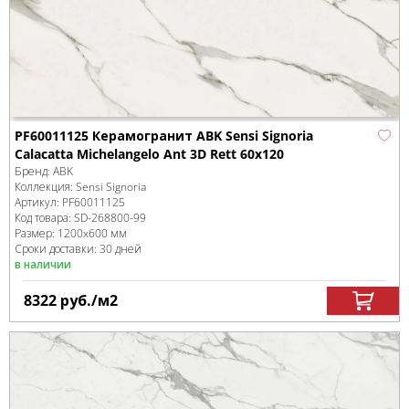
PF60011125 Керамогранит ABK Sensi Signoria
Calacatta Michelangelo Ant 3D Rett 60х120
Бренд:
ABK
Коллекция:
Sensi Signoria
Артикул:
PF60011125
Код товара:
SD-268800
-99
Размер:
1200x600 мм
Сроки доставки: 30 дней
в наличии
8322
руб.
/м
2