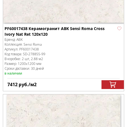
PF60017438 Керамогранит ABK Sensi Roma Cross
Ivory Nat Ret 120x120
Бренд:
ABK
Коллекция:
Sensi Roma
Артикул:
PF60017438
Код товара:
SD-278855
-99
В коробке
:
2 шт, 2.88 м
2
Размер:
1200x1200 мм
Сроки доставки: 30 дней
в наличии
7412
руб.
/м
2