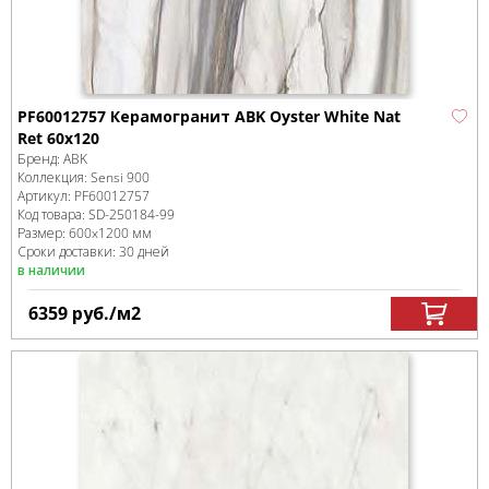
PF60012757 Керамогранит ABK Oyster White Nat
Ret 60x120
Бренд:
ABK
Коллекция:
Sensi 900
Артикул:
PF60012757
Код товара:
SD-250184
-99
Размер:
600x1200 мм
Сроки доставки: 30 дней
в наличии
6359
руб.
/м
2