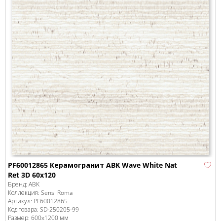
PF60012865 Керамогранит ABK Wave White Nat
Ret 3D 60x120
Бренд:
ABK
Коллекция:
Sensi Roma
Артикул:
PF60012865
Код товара:
SD-250205
-99
Размер:
600x1200 мм