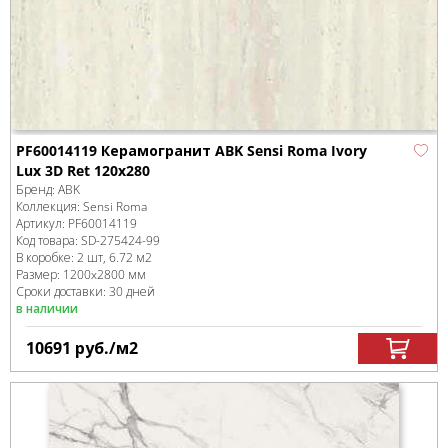
PF60014119 Керамогранит ABK Sensi Roma Ivory
Lux 3D Ret 120x280
Бренд:
ABK
Коллекция:
Sensi Roma
Артикул:
PF60014119
Код товара:
SD-275424
-99
В коробке
:
2 шт, 6.72 м
2
Размер:
1200x2800 мм
Сроки доставки: 30 дней
в наличии
10691
руб.
/м
2