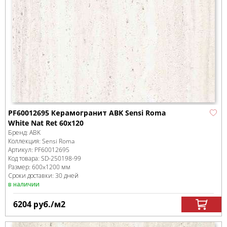
PF60012695 Керамогранит ABK Sensi Roma
White Nat Ret 60x120
Бренд:
ABK
Коллекция:
Sensi Roma
Артикул:
PF60012695
Код товара:
SD-250198
-99
Размер:
600x1200 мм
Сроки доставки: 30 дней
в наличии
6204
руб.
/м
2