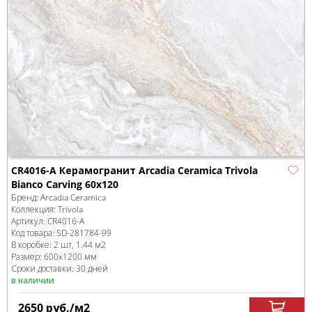
CR4016-A Керамогранит Arcadia Ceramica Trivola
Bianco Carving 60x120
Бренд:
Arcadia Ceramica
Коллекция:
Trivola
Артикул:
CR4016-A
Код товара:
SD-281784
-99
В коробке
:
2 шт, 1.44 м
2
Размер:
600x1200 мм
Сроки доставки: 30 дней
в наличии
2650
руб.
/м
2