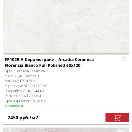
FP1029-A Керамогранит Arcadia Ceramica
Florencia Bianco Full Polished 60x120
Бренд:
Arcadia Ceramica
Коллекция:
Florencia
Артикул:
FP1029-A
Код товара:
SD-281727
-99
В коробке
:
2 шт, 1.44 м
2
Размер:
600x1200 мм
Сроки доставки: 30 дней
в наличии
2450
руб.
/м
2