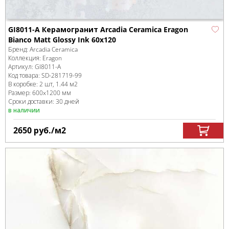
GI8011-A Керамогранит Arcadia Ceramica Eragon
Bianco Matt Glossy Ink 60x120
Бренд:
Arcadia Ceramica
Коллекция:
Eragon
Артикул:
GI8011-A
Код товара:
SD-281719
-99
В коробке
:
2 шт, 1.44 м
2
Размер:
600x1200 мм
Сроки доставки: 30 дней
в наличии
2650
руб.
/м
2