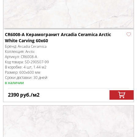
CR6008-A Керамогранит Arcadia Ceramica Arctic
White Carving 60x60
Бренд:
Arcadia Ceramica
Коллекция:
Arctic
Артикул:
CR6008-A
Код товара:
SD-290507
-99
В коробке
:
4 шт, 1.44 м
2
Размер:
600x600 мм
Сроки доставки: 30 дней
в наличии
2390
руб.
/м
2