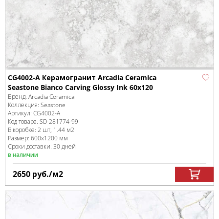
CG4002-A Керамогранит Arcadia Ceramica
Seastone Bianco Carving Glossy Ink 60x120
Бренд:
Arcadia Ceramica
Коллекция:
Seastone
Артикул:
CG4002-A
Код товара:
SD-281774
-99
В коробке
:
2 шт, 1.44 м
2
Размер:
600x1200 мм
Сроки доставки: 30 дней
в наличии
2650
руб.
/м
2