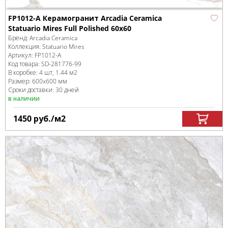
FP1012-A Керамогранит Arcadia Ceramica
Statuario Mires Full Polished 60x60
Бренд:
Arcadia Ceramica
Коллекция:
Statuario Mires
Артикул:
FP1012-A
Код товара:
SD-281776
-99
В коробке
:
4 шт, 1.44 м
2
Размер:
600x600 мм
Сроки доставки: 30 дней
в наличии
1450
руб.
/м
2