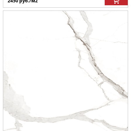
2450
руб.
/м
2