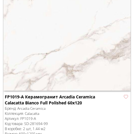
FP1019-A Керамогранит Arcadia Ceramica
Calacatta Bianco Full Polished 60x120
Бренд:
Arcadia Ceramica
Коллекция:
Calacatta
Артикул:
FP1019-A
Код товара:
SD-281694
-99
В коробке
:
2 шт, 1.44 м
2
Размер:
600x1200 мм