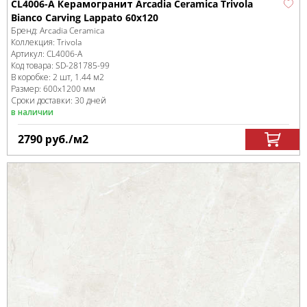
CL4006-A Керамогранит Arcadia Ceramica Trivola
Bianco Carving Lappato 60x120
Бренд:
Arcadia Ceramica
Коллекция:
Trivola
Артикул:
CL4006-A
Код товара:
SD-281785
-99
В коробке
:
2 шт, 1.44 м
2
Размер:
600x1200 мм
Сроки доставки: 30 дней
в наличии
2790
руб.
/м
2