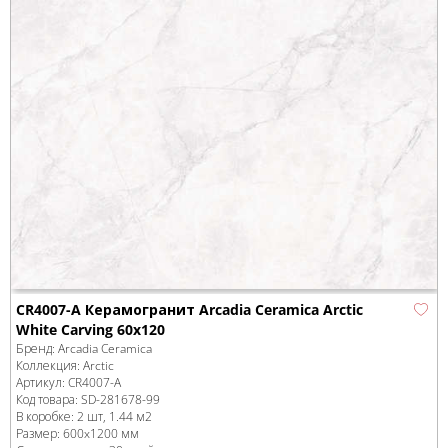
CR4007-A Керамогранит Arcadia Ceramica Arctic
White Carving 60x120
Бренд:
Arcadia Ceramica
Коллекция:
Arctic
Артикул:
CR4007-A
Код товара:
SD-281678
-99
В коробке
:
2 шт, 1.44 м
2
Размер:
600x1200 мм