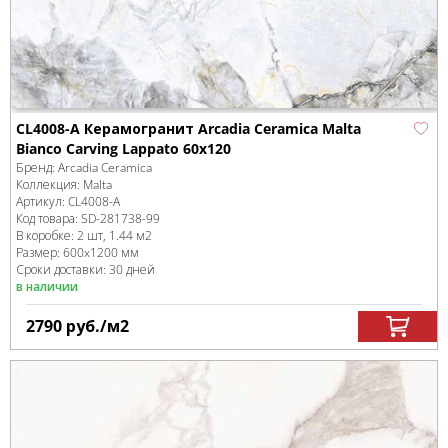
CL4008-A Керамогранит Arcadia Ceramica Malta
Bianco Carving Lappato 60x120
Бренд:
Arcadia Ceramica
Коллекция:
Malta
Артикул:
CL4008-A
Код товара:
SD-281738
-99
В коробке
:
2 шт, 1.44 м
2
Размер:
600x1200 мм
Сроки доставки: 30 дней
в наличии
2790
руб.
/м
2