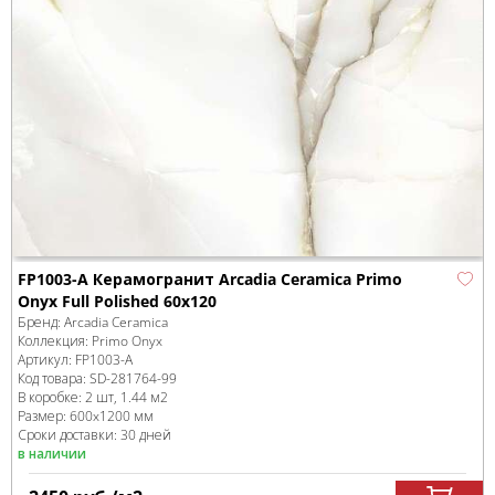
FP1003-A Керамогранит Arcadia Ceramica Primo
Onyx Full Polished 60x120
Бренд:
Arcadia Ceramica
Коллекция:
Primo Onyx
Артикул:
FP1003-A
Код товара:
SD-281764
-99
В коробке
:
2 шт, 1.44 м
2
Размер:
600x1200 мм
Сроки доставки: 30 дней
в наличии