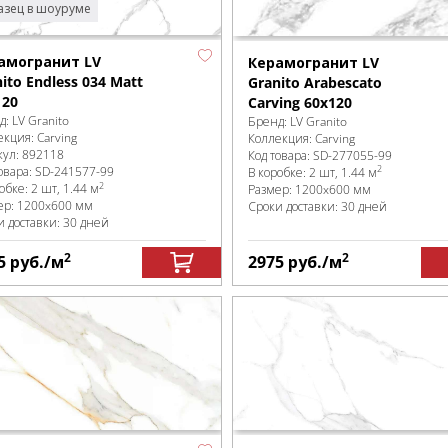
зец в шоуруме
амогранит LV
Керамогранит LV
ito Endless 034 Matt
Granito Arabescato
120
Carving 60x120
д:
LV Granito
Бренд:
LV Granito
екция:
Carving
Коллекция:
Carving
кул:
892118
Код товара:
SD-277055
-99
2
овара:
SD-241577
-99
В коробке
:
2 шт, 1.44 м
2
робке
:
2 шт, 1.44 м
Размер:
1200x600 мм
ер:
1200x600 мм
Сроки доставки: 30 дней
и доставки: 30 дней
2
2
5
руб.
/м
2975
руб.
/м