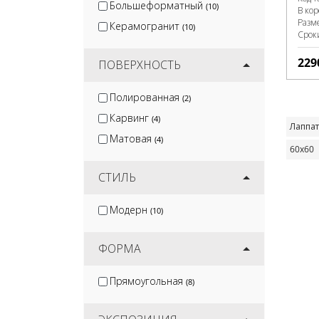
Большеформатный
(10)
В ко
Разм
Керамогранит
(10)
Срок
229
ПОВЕРХНОСТЬ
Полированная
(2)
Карвинг
(4)
Лаппа
Матовая
(4)
60х60
СТИЛЬ
Модерн
(10)
ФОРМА
Прямоугольная
(8)