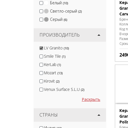
Кер
Белый
(10)
Gran
Светло-серый
(2)
Carv
Серый
Брен
(6)
Колл
Код т
В ко
ПРОИЗВОДИТЕЛЬ
Разм
Срок
LV Granito
(10)
249
Smile Tile
(1)
KerLab
(1)
Mozart
(13)
Kirovit
(2)
Venux Surface S.L.U
(2)
Panaria
(2)
Раскрыть
MGM Ceramiche
(2)
Кер
DUE-G Ceramiche
СТРАНЫ
(3)
Gran
Poli
Terramic Tiles
(3)
Брен
Индия