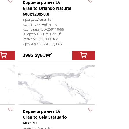
Керамогранит LV
Granito Orlando Natural
600x1200х8,8
Бренд:
LV Granito
Коллекция:
Authentic
Код товара:
SD-259110
-99
2
В коробке
:
2 шт, 1.44 м
Размер:
1200x600 мм
Сроки доставки: 30 дней
2
2995
руб.
/м
Керамогранит LV
Granito Cela Statuario
60x120
Бренд:
LV Granito