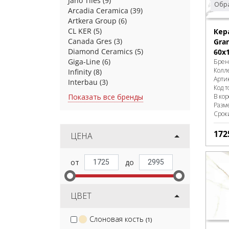
Jano Tiles
(9)
Обра
Arcadia Ceramica
(39)
Artkera Group
(6)
CL KER
(5)
Кер
Canada Gres
(3)
Gran
Diamond Ceramics
(5)
60x
Giga-Line
(6)
Брен
Колл
Infinity
(8)
Арти
Interbau
(3)
Код т
Показать все бренды
В ко
Разм
Срок
172
ЦЕНА
ЦВЕТ
Слоновая кость
(1)