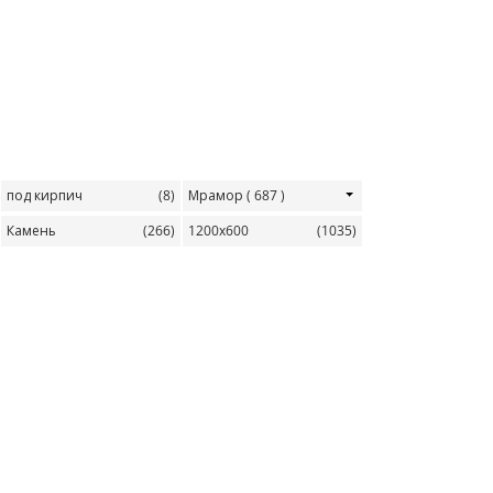
под кирпич
(8)
Мрамор
( 687 )
Камень
(266)
1200х600
(1035)