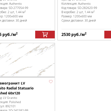
екция:
Authentic
Коллекция:
Authentic
овара:
SD-277054
-99
Код товара:
SD-282620
-99
2
2
робке
:
2 шт, 1.44 м
В коробке
:
2 шт, 1.44 м
ер:
1200x600 мм
Размер:
1200x600 мм
и доставки: 30 дней
Сроки доставки: 30 дней
2
2
5
руб.
/м
2530
руб.
/м
амогранит LV
ito Radial Statuario
shed 60x120
д:
LV Granito
екция:
Polished
кул:
892101
овара:
SD-241582
-99