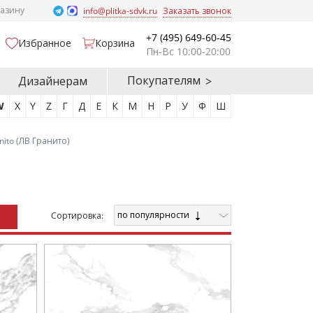
газину
info@plitka-sdvk.ru
Заказать звонок
+7 (495) 649-60-45
Избранное
Корзина
Пн-Вс 10:00-20:00
Покупателям
Дизайнерам
W
X
Y
Z
Г
Д
Е
К
М
Н
Р
У
Ф
Ш
nito (ЛВ Гранито)
по популярности
Cортировка: