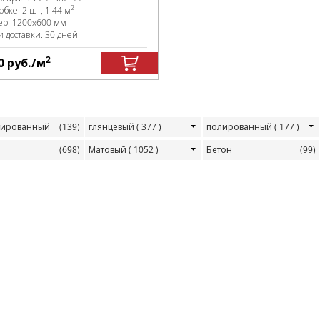
2
робке
:
2 шт, 1.44 м
ер:
1200x600 мм
и доставки: 30 дней
2
0
руб.
/м
тированный
(139)
глянцевый
( 377 )
полированный
( 177 )
(698)
Матовый
( 1052 )
Бетон
(99)