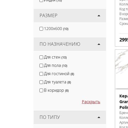
(10)
Interbau
(3)
Колл
Код т
Canada Gres
(3)
В ко
РАЗМЕР
Разм
Срок
1200x600
(10)
299
ПО НАЗНАЧЕНИЮ
Для стен
(10)
Для пола
(10)
Для гостиной
(8)
Для туалета
(8)
В коридор
(8)
Кер
Gran
Раскрыть
Poli
Брен
ПО ТИПУ
Колл
Арти
Код т