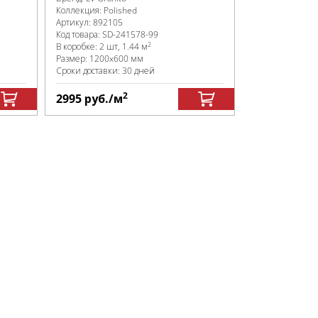
Коллекция:
Polished
Артикул:
892105
Код товара:
SD-241578
-99
2
В коробке
:
2 шт, 1.44 м
Размер:
1200x600 мм
Сроки доставки: 30 дней
2
2995
руб.
/м