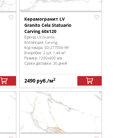
Керамогранит LV
Granito Cela Statuario
Carving 60x120
Бренд:
LV Granito
Коллекция:
Carving
Код товара:
SD-277056
-99
2
В коробке
:
2 шт, 1.44 м
Размер:
1200x600 мм
Сроки доставки: 30 дней
2
2490
руб.
/м