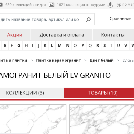
Тур по ма
639 коллекций с видео
1621 коллекция в шоуруме
Сравнение
Акции
Доставка и оплата
Контакты
E
F
G
H
I
J
K
L
M
N
O
P
Q
R
S
T
U
V
нита и плитки
Плитка керамогранит
Цвет белый
LV Gra
АМОГРАНИТ БЕЛЫЙ LV GRANITO
КОЛЛЕКЦИИ (
3
)
ТОВАРЫ (
10
)