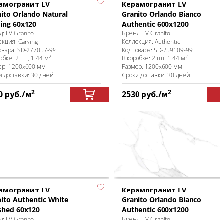
амогранит LV
Керамогранит LV
ito Orlando Natural
Granito Orlando Bianco
ing 60x120
Authentic 600x1200
д:
LV Granito
Бренд:
LV Granito
екция:
Carving
Коллекция:
Authentic
овара:
SD-277057
-99
Код товара:
SD-259109
-99
2
2
робке
:
2 шт, 1.44 м
В коробке
:
2 шт, 1.44 м
ер:
1200x600 мм
Размер:
1200x600 мм
и доставки: 30 дней
Сроки доставки: 30 дней
2
2
0
руб.
/м
2530
руб.
/м
амогранит LV
Керамогранит LV
ito Authentic White
Granito Orlando Bianco
shed 60x120
Authentic 600x1200
д:
LV Granito
Бренд:
LV Granito