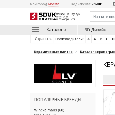
Мой город:
Москва
Код клиента:
-99-001
магазин и шоу-рум
плитки и
керамогранита
Каталог
3D Дизайн
Страны
Производители:
4
A
B
C
D
Керамическая плитка
Каталог керамогра
КЕР
ПОПУЛЯРНЫЕ БРЕНДЫ
Winckelmans
(68)