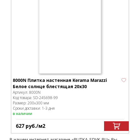
8000N Плитка настенная Kerama Marazzi
Белое солнце блестящая 20х30
Артикул:
8000N
Код товара:
SD-245698
-99
Размер:
200x300 мм
Сроки доставки: 1-3 дня
в наличии
627
руб.
/м
2
В нашем интернет-магазине «PLITKA-SDVK.RU» Вы