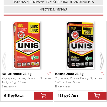
ЗАТИРКА ДЛЯ КЕРАМИЧЕСКОЙ ПЛИТКИ, КЕРАМОГРАНИТА
КРЕСТИКИ, КЛИНЬЯ
Previous
Next
Юнис плюс 25 kg
Юнис 2000 25 kg
25, серый, Россия, Расход: от 3,5 кг на
25, серый, Россия, Расход: 3,5 кг на
1м2, от 2 до 15 мм
1м2, от 2 до 15 мм
В наличии
В наличии
615
р
уб.
/шт
498
р
уб.
/шт