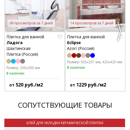
49 просмотров за 7 дней
14 просмотров за 7 дней
Previous
Next
Плитка для ванной
Плитка для ванной
П
Ладога
Eclipse
C
Шахтинская
Azori (Россия)
G
Плитка (Россия)
Размер:
505x201 мм
420x420 мм
Р
В наличии
Размер:
200x300 мм
В наличии
520
руб./м2
1229
руб./м2
от
от
СОПУТСТВУЮЩИЕ ТОВАРЫ
КЛЕЙ ДЛЯ УКЛАДКИ КЕРАМИЧЕСКОЙ ПЛИТКИ