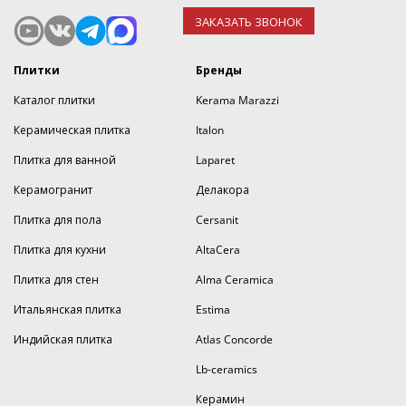
ЗАКАЗАТЬ ЗВОНОК
Плитки
Бренды
Каталог плитки
Kerama Marazzi
Керамическая плитка
Italon
Плитка для ванной
Laparet
Керамогранит
Делакора
Плитка для пола
Cersanit
Плитка для кухни
AltaCera
Плитка для стен
Alma Ceramica
Итальянская плитка
Estima
Индийская плитка
Atlas Concorde
Lb-ceramics
Керамин