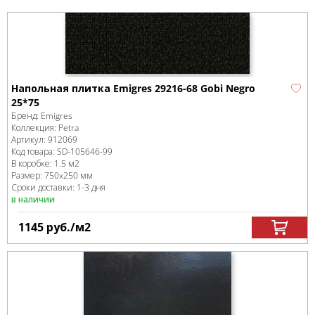
Напольная плитка Emigres 29216-68 Gobi Negro
25*75
Бренд:
Emigres
Коллекция:
Petra
Артикул:
912069
Код товара:
SD-105646
-99
В коробке
:
1.5 м
2
Размер:
750x250 мм
Сроки доставки: 1-3 дня
в наличии
1145
руб.
/м
2