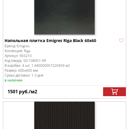
Напольная плитка Emigres Riga Black 60x60
Бренд:
Emigres
Коллекция:
Riga
Артикул:
903210
Код товара:
SD-108951
-99
В коробке
:
4 шт, 1.440000057220459 м
2
Размер:
600x600 мм
Сроки доставки: 1-3 дня
в наличии
1501
руб.
/м
2