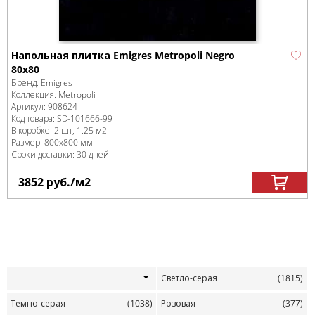
Напольная плитка Emigres Metropoli Negro
80x80
Бренд:
Emigres
Коллекция:
Metropoli
Артикул:
908624
Код товара:
SD-101666
-99
В коробке
:
2 шт, 1.25 м
2
Размер:
800x800 мм
Сроки доставки: 30 дней
3852
руб.
/м
2
Светло-серая
(1815)
Темно-серая
(1038)
Розовая
(377)