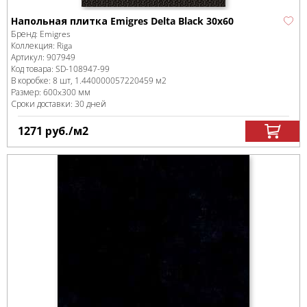
Напольная плитка Emigres Delta Black 30x60
Бренд:
Emigres
Коллекция:
Riga
Артикул:
907949
Код товара:
SD-108947
-99
В коробке
:
8 шт, 1.440000057220459 м
2
Размер:
600x300 мм
Сроки доставки: 30 дней
1271
руб.
/м
2