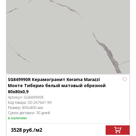
SG849990R Керамогранит Kerama Marazzi
Монте Тиберио белый матовый обрезной
80x80x0,9
Артикул:
SG849990R
Код товара:
SD-267641
-99
Размер:
800x800 мм
Сроки доставки: 30 дней
в наличии
3528
руб.
/м
2