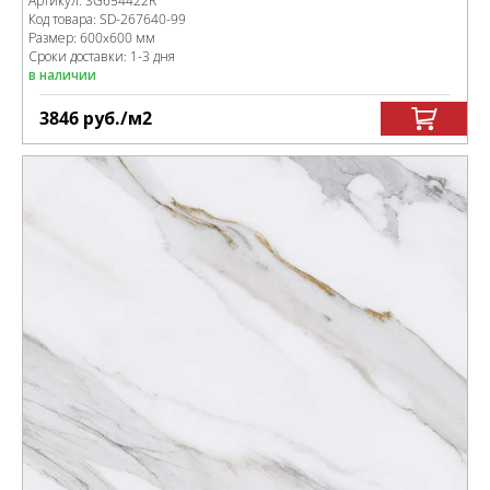
Артикул:
SG654422R
Код товара:
SD-267640
-99
Размер:
600x600 мм
Сроки доставки: 1-3 дня
в наличии
3846
руб.
/м
2