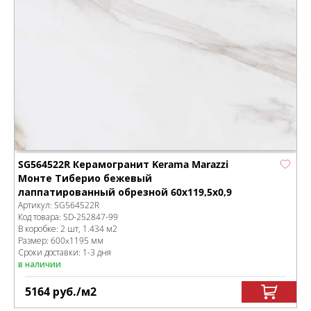
SG564522R Керамогранит Kerama Marazzi
Монте Тиберио бежевый
лаппатированный обрезной 60x119,5x0,9
Артикул:
SG564522R
Код товара:
SD-252847
-99
В коробке
:
2 шт, 1.434 м
2
Размер:
600x1195 мм
Сроки доставки: 1-3 дня
в наличии
5164
руб.
/м
2