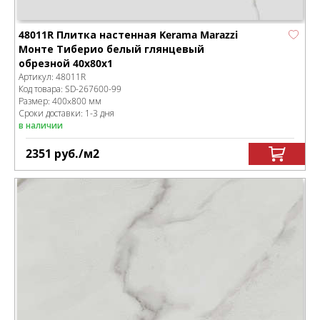
48011R Плитка настенная Kerama Marazzi
Монте Тиберио белый глянцевый
обрезной 40x80x1
Артикул:
48011R
Код товара:
SD-267600
-99
Размер:
400x800 мм
Сроки доставки: 1-3 дня
в наличии
2351
руб.
/м
2