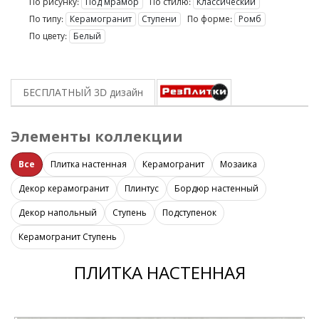
По рисунку:
Под мрамор
По стилю:
Классический
По типу:
Керамогранит
Ступени
По форме:
Ромб
По цвету:
Белый
БЕСПЛАТНЫЙ 3D
дизайн
Элементы коллекции
Все
Плитка настенная
Керамогранит
Мозаика
Декор керамогранит
Плинтус
Бордюр настенный
Декор напольный
Ступень
Подступенок
Керамогранит Ступень
ПЛИТКА НАСТЕННАЯ