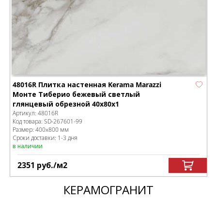
48016R Плитка настенная Kerama Marazzi
Монте Тиберио бежевый светлый
глянцевый обрезной 40x80x1
Артикул:
48016R
Код товара:
SD-267601
-99
Размер:
400x800 мм
Сроки доставки: 1-3 дня
в наличии
2351
руб.
/м
2
КЕРАМОГРАНИТ