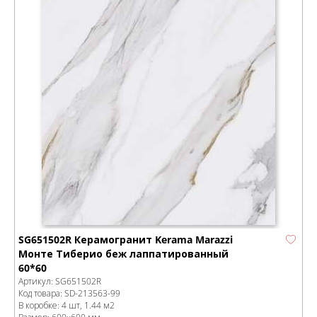
SG651502R Керамогранит Kerama Marazzi
Монте Тиберио беж лаппатированный
60*60
Артикул:
SG651502R
Код товара:
SD-213563
-99
В коробке
:
4 шт, 1.44 м
2