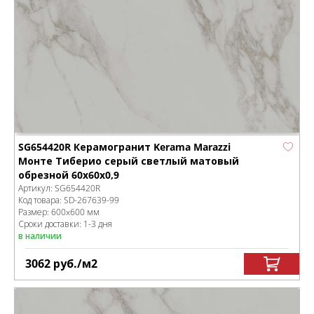
SG654420R Керамогранит Kerama Marazzi
Монте Тиберио серый светлый матовый
обрезной 60x60x0,9
Артикул:
SG654420R
Код товара:
SD-267639
-99
Размер:
600x600 мм
Сроки доставки: 1-3 дня
в наличии
3062
руб.
/м
2