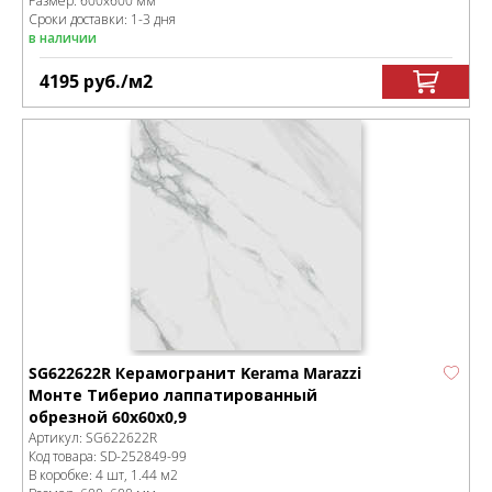
Размер:
600x600 мм
Сроки доставки: 1-3 дня
в наличии
4195
руб.
/м
2
SG622622R Керамогранит Kerama Marazzi
Монте Тиберио лаппатированный
обрезной 60x60x0,9
Артикул:
SG622622R
Код товара:
SD-252849
-99
В коробке
:
4 шт, 1.44 м
2