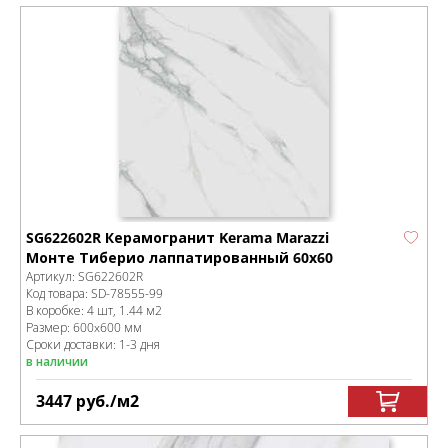
SG622602R Керамогранит Kerama Marazzi
Монте Тиберио лаппатированный 60х60
Артикул:
SG622602R
Код товара:
SD-78555
-99
В коробке
:
4 шт, 1.44 м
2
Размер:
600x600 мм
Сроки доставки: 1-3 дня
в наличии
3447
руб.
/м
2