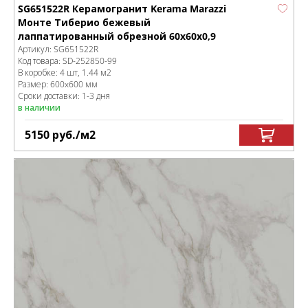
SG651522R Керамогранит Kerama Marazzi
Монте Тиберио бежевый
лаппатированный обрезной 60x60x0,9
Артикул:
SG651522R
Код товара:
SD-252850
-99
В коробке
:
4 шт, 1.44 м
2
Размер:
600x600 мм
Сроки доставки: 1-3 дня
в наличии
5150
руб.
/м
2