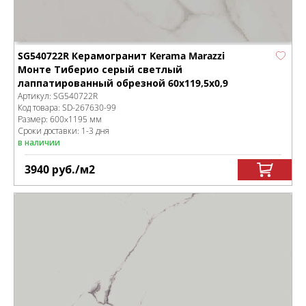
SG540722R Керамогранит Kerama Marazzi
Монте Тиберио серый светлый
лаппатированный обрезной 60x119,5x0,9
Артикул:
SG540722R
Код товара:
SD-267630
-99
Размер:
600x1195 мм
Сроки доставки: 1-3 дня
в наличии
3940
руб.
/м
2