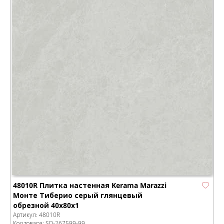
48010R Плитка настенная Kerama Marazzi
Монте Тиберио серый глянцевый
обрезной 40x80x1
Артикул:
48010R
Код товара:
SD-267599
-99