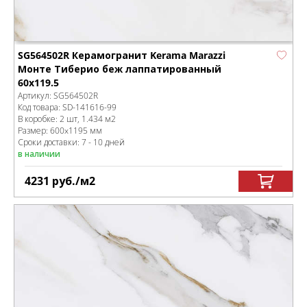
SG564502R Керамогранит Kerama Marazzi
Монте Тиберио беж лаппатированный
60x119.5
Артикул:
SG564502R
Код товара:
SD-141616
-99
В коробке
:
2 шт, 1.434 м
2
Размер:
600x1195 мм
Сроки доставки: 7 - 10 дней
в наличии
4231
руб.
/м
2