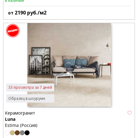
В наличии
2190
руб./м2
от
33 просмотра за 7 дней
Образец в шоуруме
Керамогранит
Luna
Estima (Россия)