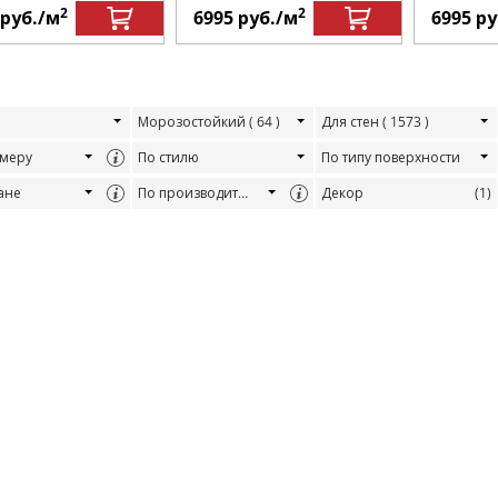
2
2
руб.
/м
6995
руб.
/м
6995
ру
Морозостойкий
( 64 )
Для стен
( 1573 )
змеру
По стилю
По типу поверхности
ане
По производителю
Декор
(1)