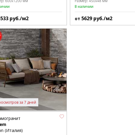
ер:
600x1200 мм
Размер:
450x48 мм
личии
В наличии
6533
руб./м2
5629
руб./м2
от
росмотров за 7 дней
амогранит
lem
n (Италия)