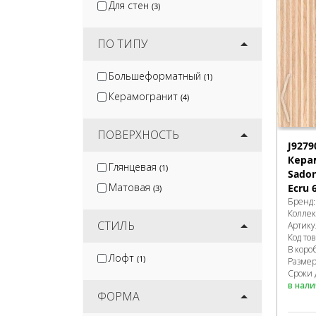
Для стен
(3)
ПО ТИПУ
Большеформатный
(1)
Керамогранит
(4)
ПОВЕРХНОСТЬ
J9279
Кера
Глянцевая
(1)
Sado
Матовая
Ecru 
(3)
Бренд
Колле
СТИЛЬ
Артику
Код то
В коро
Лофт
(1)
Разме
Сроки 
в нал
ФОРМА