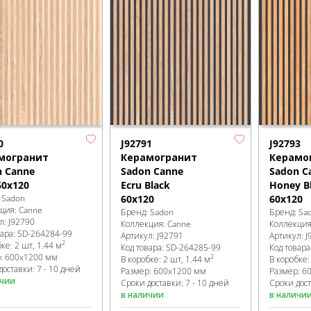
0
J92791
J92793
могранит
Керамогранит
Керамо
n Canne
Sadon Canne
Sadon C
60x120
Ecru Black
Honey B
:
Sadon
60x120
60x120
кция:
Canne
Бренд:
Sadon
Бренд:
Sa
л:
J92790
Коллекция:
Canne
Коллекци
вара:
SD-264284
-99
Артикул:
J92791
Артикул:
J
2
бке
:
2 шт, 1.44 м
Код товара:
SD-264285
-99
Код товара
р:
600x1200 мм
2
В коробке
:
2 шт, 1.44 м
В коробке
доставки: 7 - 10 дней
Размер:
600x1200 мм
Размер:
6
ичии
Сроки доставки: 7 - 10 дней
Сроки дост
в наличии
в наличи