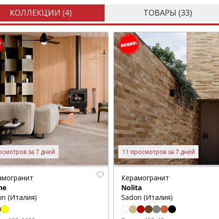
КОЛЛЕКЦИИ (
4
)
ТОВАРЫ (
33
)
осмотров за 7 дней
11 просмотров за 7 дней
амогранит
Керамогранит
ne
Nolita
n (Италия)
Sadon (Италия)