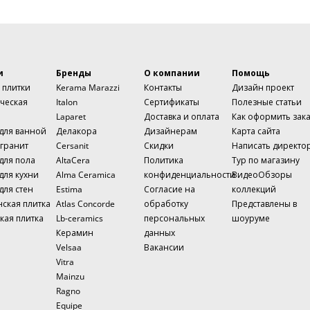
и
Бренды
О компании
Помощь
 плитки
Kerama Marazzi
Контакты
Дизайн проект
ческая
Italon
Сертификаты
Полезные статьи
Laparet
Доставка и оплата
Как оформить зак
 для ванной
Делакора
Дизайнерам
Карта сайта
гранит
Cersanit
Скидки
Написать директо
для пола
AltaCera
Политика
Тур по магазину
для кухни
Alma Ceramica
конфиденциальности
ВидеоОбзоры
для стен
Estima
Согласие на
коллекций
нская плитка
Atlas Concorde
обработку
Представлены в
кая плитка
Lb-ceramics
персональных
шоуруме
Керамин
данных
Velsaa
Вакансии
Vitra
Mainzu
Ragno
Equipe