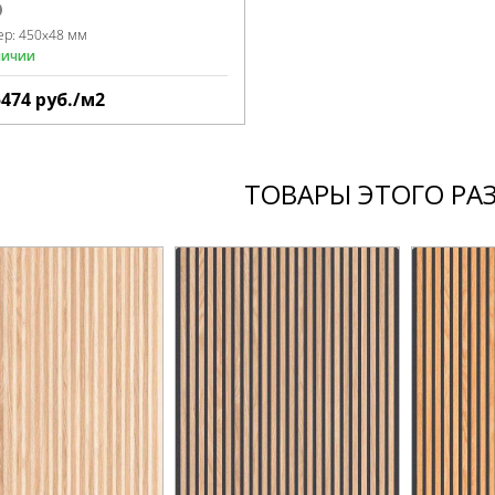
ер:
450x48 мм
личии
5474
руб./м2
ТОВАРЫ ЭТОГО РА