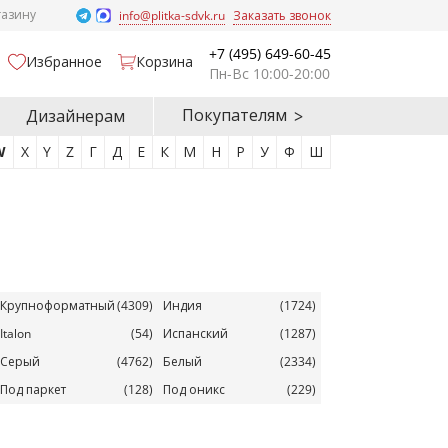
газину
info@plitka-sdvk.ru
Заказать звонок
+7 (495) 649-60-45
Избранное
Корзина
Пн-Вс 10:00-20:00
Покупателям
Дизайнерам
W
X
Y
Z
Г
Д
Е
К
М
Н
Р
У
Ф
Ш
Крупноформатный
(4309)
Индия
(1724)
Italon
(54)
Испанский
(1287)
Серый
(4762)
Белый
(2334)
Под паркет
(128)
Под оникс
(229)