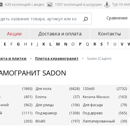
Тур по ма
639 коллекций с видео
1597 коллекций в шоуруме
Сравнение
Акции
Доставка и оплата
Контакты
E
F
G
H
I
J
K
L
M
N
O
P
Q
R
S
T
U
V
нита и плитки
Плитка керамогранит
Sadon (Садон)
АМОГРАНИТ SADON
(1860)
Для пола
(6828)
120х60
(2732)
t
(401)
Estima
(37)
Kerama Marazzi
(163)
анной
(962)
Для улицы
(106)
Для фасада
(79)
й
(1111)
Под мрамор
(1308)
Под дерево
(565)
(265)
80x80
(197)
Лаппатированный
(39)