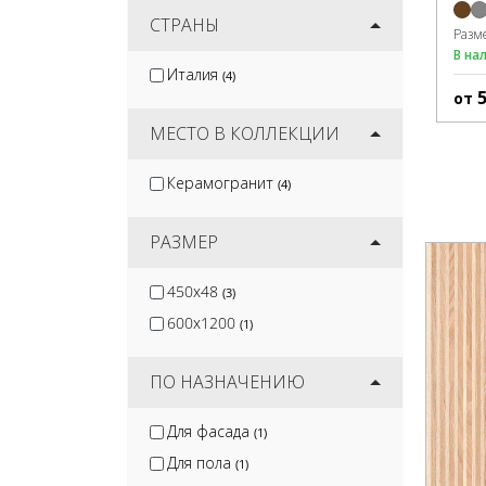
Canada Gres
СТРАНЫ
(1)
Разм
Nadis
В на
(1)
Италия
(4)
CL KER
(11)
от
Mozart
(13)
МЕСТО В КОЛЛЕКЦИИ
Керамогранит
(4)
РАЗМЕР
450x48
(3)
600x1200
(1)
ПО НАЗНАЧЕНИЮ
Для фасада
(1)
Для пола
(1)