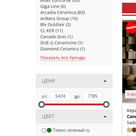
Atlas Concorde
(30)
Giga-Line
(6)
Arcadia Ceramica
(83)
Artkera Group
(16)
Blv Outdoor
(2)
CL KER
(11)
Canada Gres
(1)
DUE-G Ceramiche
(1)
Diamond Ceramics
(1)
Показать все бренды
ЦЕНА
5 пр
Кер
ЦВЕТ
Can
Sado
Темно-зеленый
(1)