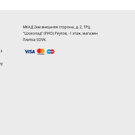
МКАД 2км внешняя сторона, д. 2, ТРЦ
"Шоколад" (РИО) Реутов, -1 этаж, магазин
Плитка-SDVK.
аз
ру