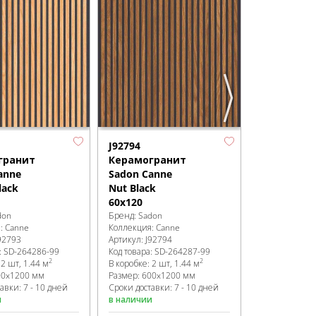
J92142
Керамогр
Sadon Noli
Brown 4,8x
Бренд:
Sadon
Коллекция:
No
Артикул:
J921
Код товара:
SD
В коробке
:
32 
Размер:
450x
Сроки доставк
в наличии
J92794
гранит
Керамогранит
anne
Sadon Canne
lack
Nut Black
60x120
don
Бренд:
Sadon
я:
Canne
Коллекция:
Canne
92793
Артикул:
J92794
:
SD-264286
-99
Код товара:
SD-264287
-99
2
2
:
2 шт, 1.44 м
В коробке
:
2 шт, 1.44 м
00x1200 мм
Размер:
600x1200 мм
авки: 7 - 10 дней
Сроки доставки: 7 - 10 дней
и
в наличии