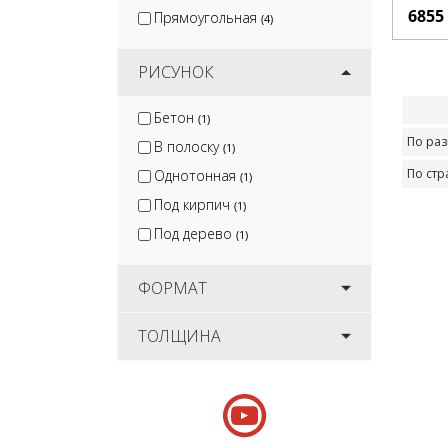
6855
Прямоугольная
(4)
РИСУНОК
Бетон
(1)
По ра
В полоску
(1)
По стр
Однотонная
(1)
Под кирпич
(1)
Под дерево
(1)
ФОРМАТ
ТОЛЩИНА