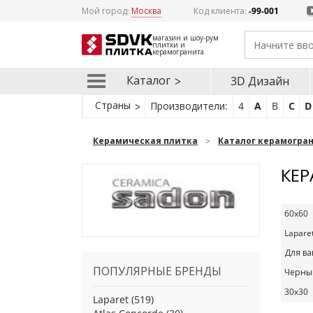
Мой город:
Москва
Код клиента:
-99-001
магазин и шоу-рум
плитки и
керамогранита
Каталог
3D Дизайн
Страны
Производители:
4
A
B
C
D
Керамическая плитка
Каталог керамогра
КЕР
60x60
Lapare
Для в
ПОПУЛЯРНЫЕ БРЕНДЫ
Черны
30x30
Laparet
(519)