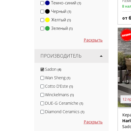
Разм
Темно-синий
(1)
В на
Черный
(1)
от
Желтый
(1)
Зеленый
(1)
Раскрыть
ПРОИЗВОДИТЕЛЬ
Sadon
(4)
Wan Sheng
(1)
Cotto D’Este
(1)
Winckelmans
(1)
12 п
DUE-G Ceramiche
(1)
Diamond Ceramics
(1)
Кер
Terramatic
Har
(1)
Раскрыть
Sado
KerLab
(1)