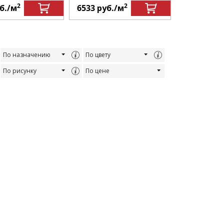
2
2
б.
/м
6533
руб.
/м
6345
руб.
По назначению
По цвету
По рисунку
По цене