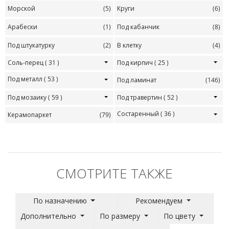
Морской
(5)
Круги
(6)
Арабески
(1)
Под кабанчик
(8)
Под штукатурку
(2)
В клетку
(4)
Соль-перец
( 31 )
Под кирпич
( 25 )
Под металл
( 53 )
Под ламинат
(146)
Под мозаику
( 59 )
Под травертин
( 52 )
Состаренный
( 36 )
Керамопаркет
(79)
СМОТРИТЕ ТАКЖЕ
По назначению
Рекомендуем
Дополнительно
По размеру
По цвету