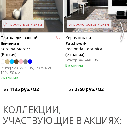
31 просмотр за 7 дней
6 просмотров за 7 дней
Previous
Nex
Плитка для ванной
Керамогранит
Виченца
Patchwork
Kerama Marazzi
Realonda Ceramica
(Россия)
(Испания)
Размер:
440x440 мм
В наличии
Размер:
231x200 мм
150x74 мм
150x150 мм
В наличии
1135
руб./м2
2750
руб./м2
от
от
КОЛЛЕКЦИИ,
УЧАСТВУЮЩИЕ В АКЦИЯХ: