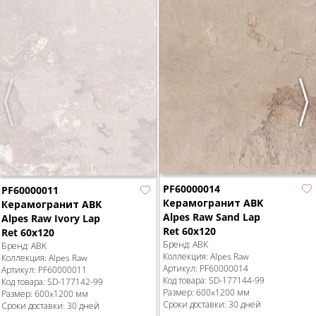
Previous
Nex
PF60000014
PF60000011
Керамогранит ABK
Керамогранит ABK
Alpes Raw Sand Lap
Alpes Raw Ivory Lap
Ret 60x120
Ret 60x120
Бренд:
ABK
Бренд:
ABK
Коллекция:
Alpes Raw
Коллекция:
Alpes Raw
Артикул:
PF60000014
Артикул:
PF60000011
Код товара:
SD-177144
-99
Код товара:
SD-177142
-99
Размер:
600x1200 мм
Размер:
600x1200 мм
Сроки доставки: 30 дней
Сроки доставки: 30 дней