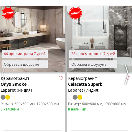
44 просмотра за 7 дней
38 просмотров за 7 дней
Образец в шоуруме
Образец в шоуруме
Previous
Nex
Керамогранит
Керамогранит
Onyx Smoke
Calacatta Superb
Laparet (Индия)
Laparet (Индия)
Размер:
600x600 мм
1200x600 мм
Размер:
600x600 мм
1200x600 мм
В наличии
В наличии