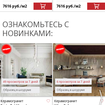
7616
руб.
/м
2
7616
руб.
/м
2
ОЗНАКОМЬТЕСЬ С
НОВИНКАМИ:
49 просмотров за 7 дней
6 просмотров за 7 дней
Образец в шоуруме
Образец в шоуруме
Previous
Nex
Керамогранит
Керамогранит