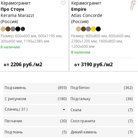
Previous
Nex
Керамогранит
Керамогранит
Про Стоун
Empire
Kerama Marazzi
Atlas Concorde
(Россия)
(Россия)
Размер:
600x600 мм
600x1195 мм
Размер:
800x800 мм
600x600 мм
300x600 мм
1195x2385 мм
2780x1200 мм
1600x800 мм
1200x600 мм
В наличии
В наличии
2206
руб./м2
3190
руб./м2
от
от
Под камень
(893)
Под бетон
(362)
С рисунком
(180)
Под гальку
(36)
Сланец
( 31 )
Скала
(7)
Песчаник
(30)
Скол гранита
(7)
Под ткань
(5)
Дикий камень
(7)