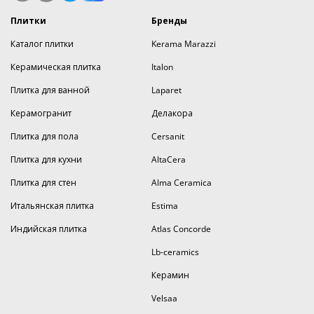
Плитки
Бренды
Каталог плитки
Kerama Marazzi
Керамическая плитка
Italon
Плитка для ванной
Laparet
Керамогранит
Делакора
Плитка для пола
Cersanit
Плитка для кухни
AltaCera
Плитка для стен
Alma Ceramica
Итальянская плитка
Estima
Индийская плитка
Atlas Concorde
Lb-ceramics
Керамин
Velsaa