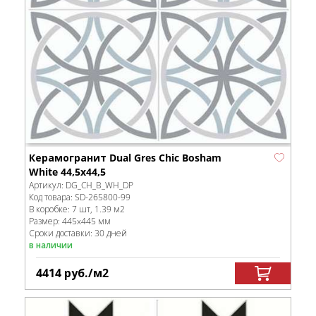
Керамогранит Dual Gres Chic Bosham
White 44,5x44,5
Артикул:
DG_CH_B_WH_DP
Код товара:
SD-265800
-99
В коробке
:
7 шт, 1.39 м
2
Размер:
445x445 мм
Сроки доставки: 30 дней
в наличии
4414
руб.
/м
2