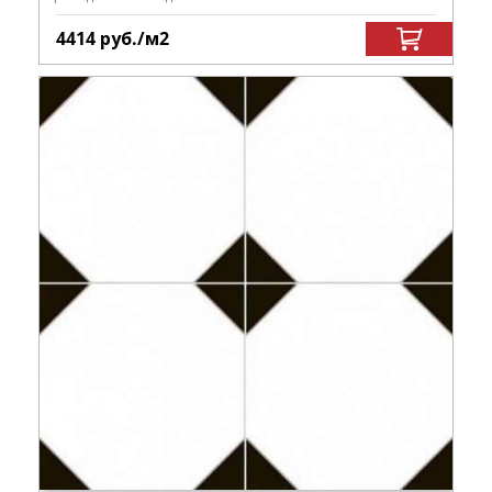
4414
руб.
/м
2