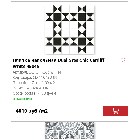
Плитка напольная Dual Gres Chic Cardiff
White 45х45
Артикул:
DG_CH_CAR_WH_N
Код товара:
SD-116450
-99
В коробке
:
7 шт, 1.39 м
2
Размер:
450x450 мм
Сроки доставки: 30 дней
в наличии
4010
руб.
/м
2