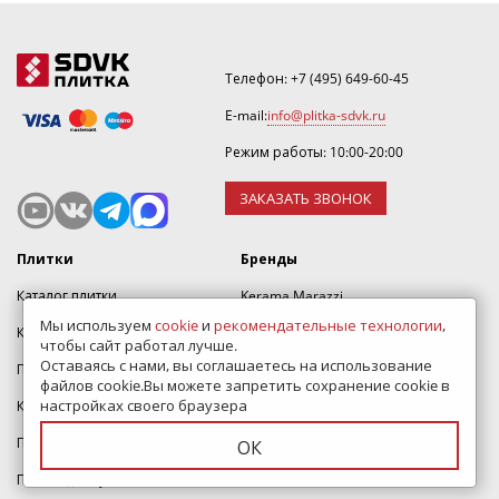
Телефон:
+7 (495) 649-60-45
E-mail:
info@plitka-sdvk.ru
Режим работы: 10:00-20:00
ЗАКАЗАТЬ ЗВОНОК
Плитки
Бренды
Каталог плитки
Kerama Marazzi
Мы используем
cookie
и
рекомендательные технологии
,
Керамическая плитка
Italon
чтобы сайт работал лучше.
Оставаясь с нами, вы соглашаетесь на использование
Плитка для ванной
Laparet
файлов cookie.Вы можете запретить сохранение cookie в
настройках своего браузера
Керамогранит
Делакора
Плитка для пола
Cersanit
ОК
Плитка для кухни
AltaCera