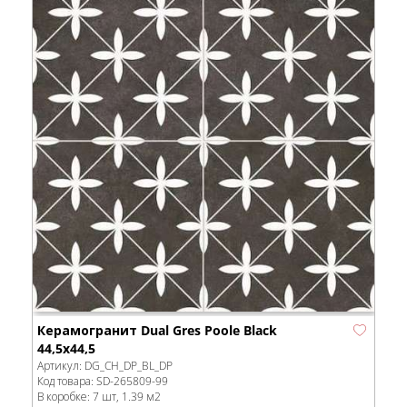
Керамогранит Dual Gres Poole Black
44,5x44,5
Артикул:
DG_CH_DP_BL_DP
Код товара:
SD-265809
-99
В коробке
:
7 шт, 1.39 м
2