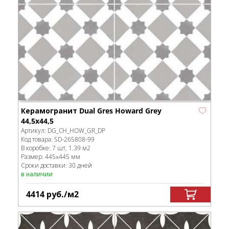
Керамогранит Dual Gres Howard Grey
44,5x44,5
Артикул:
DG_CH_HOW_GR_DP
Код товара:
SD-265808
-99
В коробке
:
7 шт, 1.39 м
2
Размер:
445x445 мм
Сроки доставки: 30 дней
в наличии
4414
руб.
/м
2