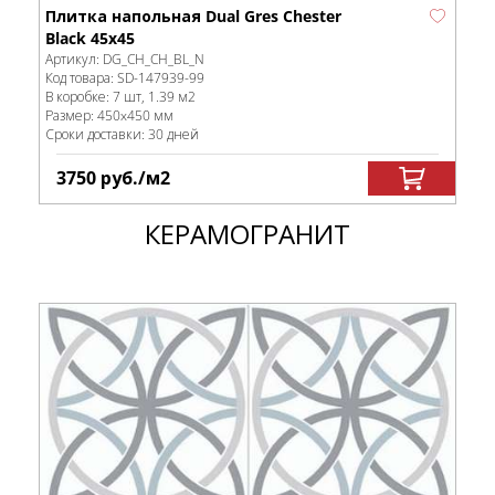
Плитка напольная Dual Gres Chester
Black 45х45
Артикул:
DG_CH_CH_BL_N
Код товара:
SD-147939
-99
В коробке
:
7 шт, 1.39 м
2
Размер:
450x450 мм
Сроки доставки: 30 дней
3750
руб.
/м
2
КЕРАМОГРАНИТ