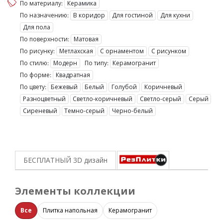
По материалу:
Керамика
По назначению:
В коридор
Для гостиной
Для кухни
Для пола
По поверхности:
Матовая
По рисунку:
Метлахская
С орнаментом
С рисунком
По стилю:
Модерн
По типу:
Керамогранит
По форме:
Квадратная
По цвету:
Бежевый
Белый
Голубой
Коричневый
Разноцветный
Светло-коричневый
Светло-серый
Серый
Сиреневый
Темно-серый
Черно-белый
БЕСПЛАТНЫЙ 3D
дизайн
Элементы коллекции
Все
Плитка напольная
Керамогранит