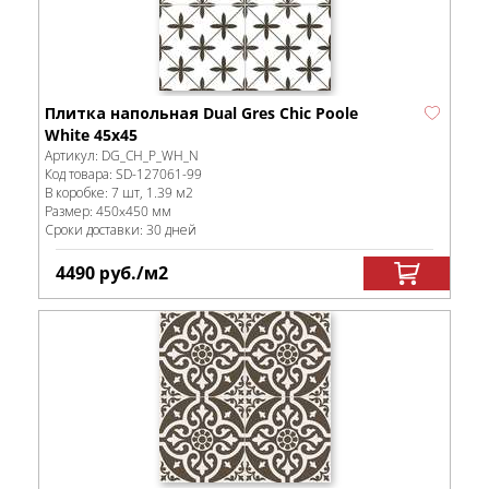
Плитка напольная Dual Gres Chic Poole
White 45х45
Артикул:
DG_CH_P_WH_N
Код товара:
SD-127061
-99
В коробке
:
7 шт, 1.39 м
2
Размер:
450x450 мм
Сроки доставки: 30 дней
4490
руб.
/м
2