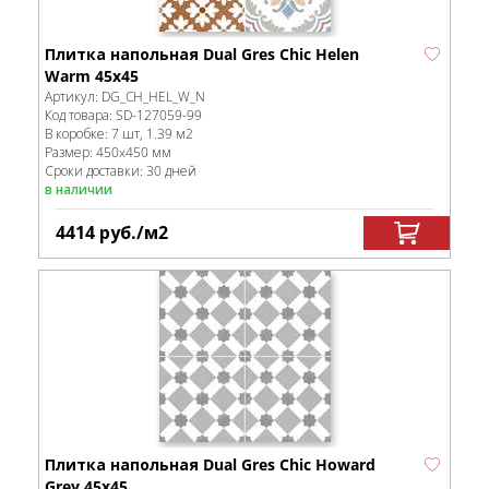
Плитка напольная Dual Gres Chic Helen
Warm 45х45
Артикул:
DG_CH_HEL_W_N
Код товара:
SD-127059
-99
В коробке
:
7 шт, 1.39 м
2
Размер:
450x450 мм
Сроки доставки: 30 дней
в наличии
4414
руб.
/м
2
Плитка напольная Dual Gres Chic Howard
Grey 45х45