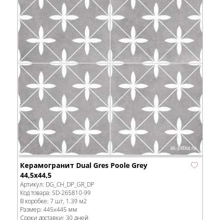
Керамогранит Dual Gres Poole Grey
44,5x44,5
Артикул:
DG_CH_DP_GR_DP
Код товара:
SD-265810
-99
В коробке
:
7 шт, 1.39 м
2
Размер:
445x445 мм
Сроки доставки: 30 дней