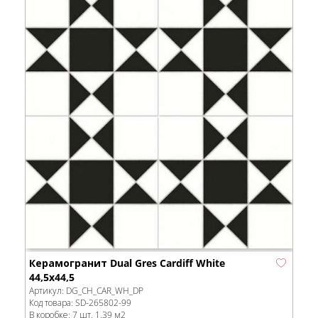
Керамогранит Dual Gres Cardiff White
44,5x44,5
Артикул:
DG_CH_CAR_WH_DP
Код товара:
SD-265802
-99
В коробке
:
7 шт, 1.39 м
2