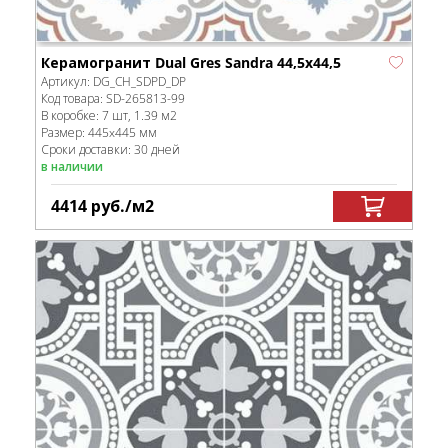
Керамогранит Dual Gres Sandra 44,5x44,5
Артикул:
DG_CH_SDPD_DP
Код товара:
SD-265813
-99
В коробке
:
7 шт, 1.39 м
2
Размер:
445x445 мм
Сроки доставки: 30 дней
в наличии
4414
руб.
/м
2