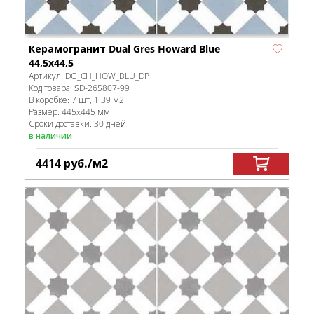
Керамогранит Dual Gres Howard Blue
44,5x44,5
Артикул:
DG_CH_HOW_BLU_DP
Код товара:
SD-265807
-99
В коробке
:
7 шт, 1.39 м
2
Размер:
445x445 мм
Сроки доставки: 30 дней
в наличии
4414
руб.
/м
2