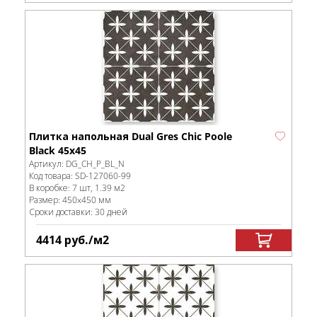
Плитка напольная Dual Gres Chic Poole
Black 45х45
Артикул:
DG_CH_P_BL_N
Код товара:
SD-127060
-99
В коробке
:
7 шт, 1.39 м
2
Размер:
450x450 мм
Сроки доставки: 30 дней
4414
руб.
/м
2