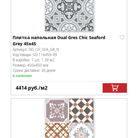
Плитка напольная Dual Gres Chic Seaford
Grey 45х45
Артикул:
DG_CH_SEA_GR_N
Код товара:
SD-116459
-99
В коробке
:
7 шт, 1.39 м
2
Размер:
450x450 мм
Сроки доставки: 30 дней
в наличии
4414
руб.
/м
2