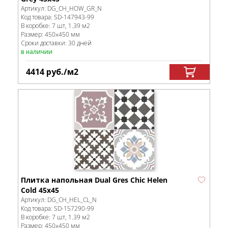
Артикул:
DG_CH_HOW_GR_N
Код товара:
SD-147943
-99
В коробке
:
7 шт, 1.39 м
2
Размер:
450x450 мм
Сроки доставки: 30 дней
в наличии
4414
руб.
/м
2
Плитка напольная Dual Gres Chic Helen
Cold 45х45
Артикул:
DG_CH_HEL_CL_N
Код товара:
SD-157290
-99
В коробке
:
7 шт, 1.39 м
2
Размер:
450x450 мм