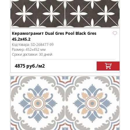
Керамогранит Dual Gres Pool Black Gres
45.2x45.2
Код товара:
SD-268477
-99
Размер:
452x452 мм
Сроки доставки: 30 дней
4875
руб.
/м
2