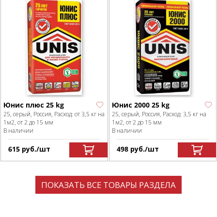
Юнис плюс 25 kg
Юнис 2000 25 kg
25, серый, Россия, Расход: от 3,5 кг на
25, серый, Россия, Расход: 3,5 кг на
1м2, от 2 до 15 мм
1м2, от 2 до 15 мм
В наличии
В наличии
615
р
уб.
/шт
498
р
уб.
/шт
ПОКАЗАТЬ ВСЕ ТОВАРЫ РАЗДЕЛА