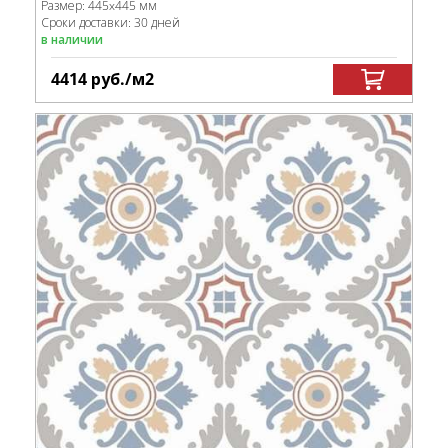
Размер:
445x445 мм
Сроки доставки: 30 дней
в наличии
4414
руб.
/м
2