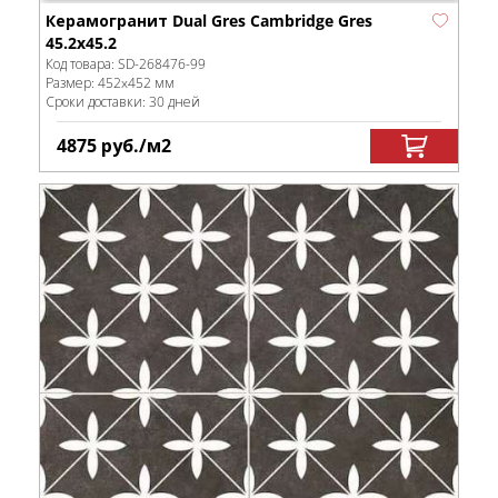
Керамогранит Dual Gres Cambridge Gres
45.2x45.2
Код товара:
SD-268476
-99
Размер:
452x452 мм
Сроки доставки: 30 дней
4875
руб.
/м
2