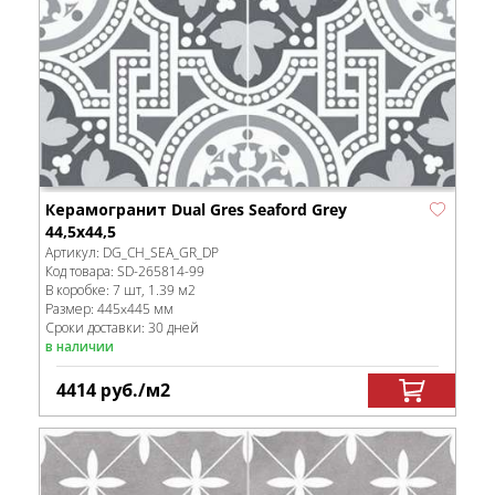
Керамогранит Dual Gres Seaford Grey
44,5x44,5
Артикул:
DG_CH_SEA_GR_DP
Код товара:
SD-265814
-99
В коробке
:
7 шт, 1.39 м
2
Размер:
445x445 мм
Сроки доставки: 30 дней
в наличии
4414
руб.
/м
2