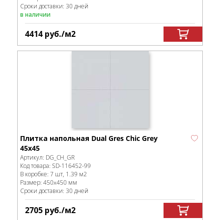
Сроки доставки: 30 дней
в наличии
4414
руб.
/м
2
Плитка напольная Dual Gres Chic Grey
45х45
Артикул:
DG_CH_GR
Код товара:
SD-116452
-99
В коробке
:
7 шт, 1.39 м
2
Размер:
450x450 мм
Сроки доставки: 30 дней
2705
руб.
/м
2