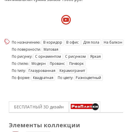
По назначению:
В коридор
В офис
Для пола
На балкон
По поверхности:
Матовая
По рисунку:
С орнаментом
С рисунком
Яркая
По стилю:
Модерн
Прованс
Пэчворк
По типу:
Глазурованная
Керамогранит
По форме:
Квадратная
По цвету:
Разноцветный
БЕСПЛАТНЫЙ 3D
дизайн
Элементы коллекции