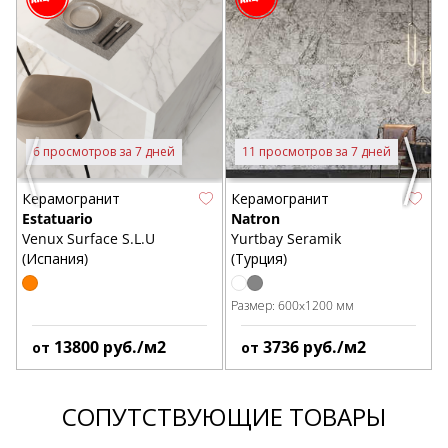
T
N
В
6 просмотров за 7 дней
11 просмотров за 7 дней
Previous
Next
Керамогранит
Керамогранит
Estatuario
Natron
Venux Surface S.L.U
Yurtbay Seramik
(Испания)
(Турция)
Размер:
600x1200 мм
13800
руб./м2
3736
руб./м2
от
от
СОПУТСТВУЮЩИЕ ТОВАРЫ