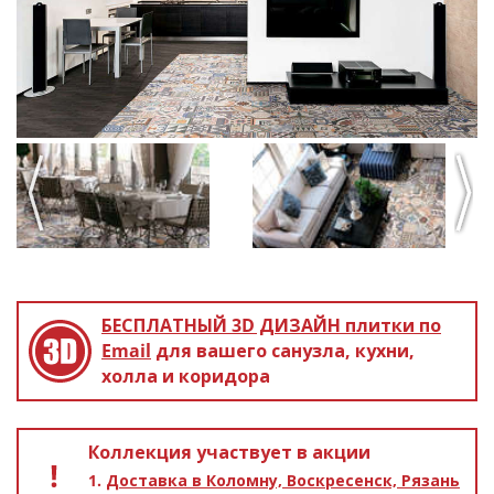
Previous
Next
БЕСПЛАТНЫЙ 3D ДИЗАЙН
плитки по
Email
для вашего санузла, кухни,
холла и коридора
Коллекция участвует в акции
Доставка в Коломну, Воскресенск, Рязань