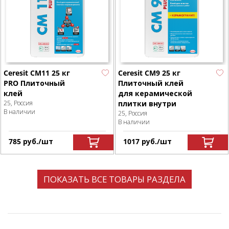
Ceresit CM11 25 кг
Ceresit CM9 25 кг
PRO Плиточный
Плиточный клей
клей
для керамической
25, Россия
плитки внутри
В наличии
25, Россия
В наличии
785
р
уб.
/шт
1017
р
уб.
/шт
ПОКАЗАТЬ ВСЕ ТОВАРЫ РАЗДЕЛА
Паста колер. для
Крестики 1 мм
MULTIFILL-EPOXY
Крестики 1.5 мм