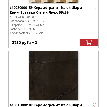
610080000159 Керамогранит Italon Шарм
Крим Вставка Оптик Люкс 59x59
Артикул:
610080000159
Код товара:
SD-119571
-99
В коробке
:
3 шт, 1.044 м
2
Размер:
590x590 мм
Сроки доставки: 30 дней
3750
руб.
/м
2
610015000182 Керамогранит Italon Шарм