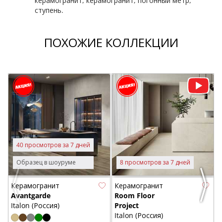
керамогранит, керамогранит, погонный метр,
ступень.
ПОХОЖИЕ КОЛЛЕКЦИИ
T
G
Р
40 просмотров за 7 дней
6
Образец в шоуруме
8 просмотров за 7 дней
Керамогранит
Керамогранит
Previous
Next
Avantgarde
Room Floor
Italon (Россия)
Project
Italon (Россия)