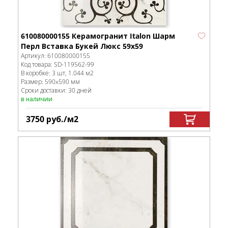
610080000155 Керамогранит Italon Шарм
Перл Вставка Букей Люкс 59x59
Артикул:
610080000155
Код товара:
SD-119562
-99
В коробке
:
3 шт, 1.044 м
2
Размер:
590x590 мм
Сроки доставки: 30 дней
в наличии
3750
руб.
/м
2