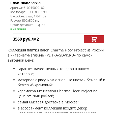
Блэк Люкс 59x59
Артикул:
610015000182
Код товара:
SD-118592
-99
В коробке
:
3 шт, 1.044 м
2
Размер:
590x590 мм
Сроки доставки: 30 дней
в наличии
3560
руб.
/м
2
Коллекция плитки Italon Charme Floor Project из России,
в интернет-магазине «PLITKA-SDVK.RU» по самой
выгодной цене:
гарантия качественных товаров в нашем
каталоге;
материал с рисунком основные цвета - бежевый и
бежевый/кремовый;
керамогранит Италон Charme Floor Project по
цене от 2840 рублей;
самая быстрая доставка в Москве;
в ассортимент коллекции входит: декор