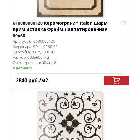
610080000120 Керамогранит Italon Шарм
Крим Вставка Фрэйм Лаппатированная
60х60
Артикул:
610080000120
Код товара:
SD-119560
-99
В коробке
:
3 шт, 1.08 м
2
Размер:
600x600 мм
Сроки доставки: 30 дней
в наличии
2840
руб.
/м
2