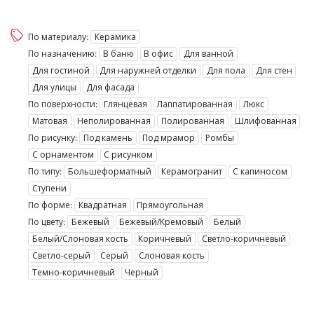
По материалу:
Керамика
По назначению:
В баню
В офис
Для ванной
Для гостиной
Для наружней отделки
Для пола
Для стен
Для улицы
Для фасада
По поверхности:
Глянцевая
Лаппатированная
Люкс
Матовая
Неполированная
Полированная
Шлифованная
По рисунку:
Под камень
Под мрамор
Ромбы
С орнаментом
С рисунком
По типу:
Большеформатный
Керамогранит
С капиносом
Ступени
По форме:
Квадратная
Прямоугольная
По цвету:
Бежевый
Бежевый/Кремовый
Белый
Белый/Слоновая кость
Коричневый
Светло-коричневый
Светло-серый
Серый
Слоновая кость
Темно-коричневый
Черный