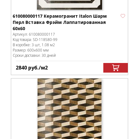
610080000117 Керамогранит Italon Шарм
Перл Вставка Фрэйм Лаппатированная
60x60
Артикул:
610080000117
Код товара:
SD-118580
-99
В коробке
:
3 шт, 1.08 м
2
Размер:
600x600 мм
Сроки доставки: 30 дней
2840
руб.
/м
2